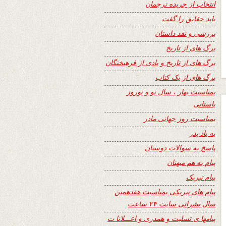
انتخاب از جریده ترجمان
باید حقایق را گفت
بررسی و نقد داستان
برگ های از تاریخ
برگ های از تاریخ و یادی از فرهیختگان
برگ های از یک کتاب
بمناسبت بهار ، سال نو و نوروز
باستانی
بمناسبت روز جهانی مادر
به یاد پدر
پاسخ به سوالات دوستان
پیام به هم میهنان
پیام تبریک
پیام های تبریکی بمناسبت هفدهمین
سال نشراتی سایت ۲۴ ساعت
پیامها ی تسلیت و همدری و اعـــلانا ت