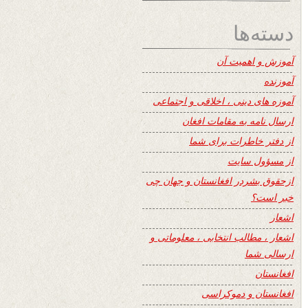
دسته‌ها
آموزش و اهمیت آن
آموزنده
آموزه های دینی ، اخلاقی و اجتماعی
ارسال نامه به مقامات افغان
از دفتر خاطرات برای شما
از مسؤول سایت
ازحقوق بشردر افغانستان و جهان چی
خبر است؟
اشعار
اشعار ، مطالب انتخابی ، معلوماتی و
ارسالی شما
افغانستان
افغانستان و دموکراسی