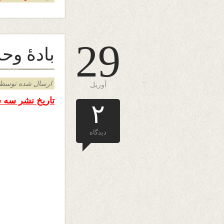
29
بادۀ وح
ارسال شده توسط admin د
آوریل
تاریخ نشر سه شنبه ۲۹ اپریل ۴
۲
دیدگاه