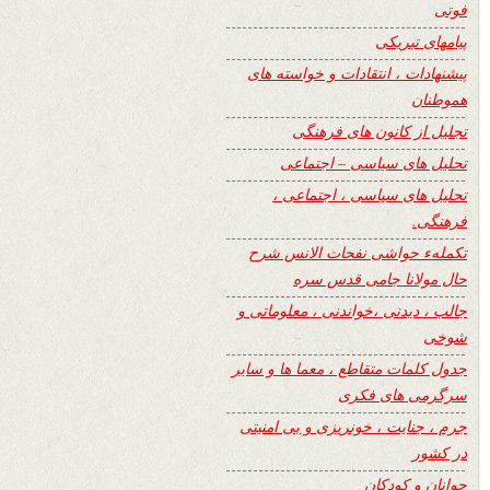
فوتی
پیامهای تبریکی
پیشنهادات ، انتقادات و خواسته های
هموطنان
تجلیل از کانون های فرهنگی
تحلیل های سیاسی – اجتماعی
تحلیل های سیاسی ، اجتماعی ،
فرهنگی.
تکملهء حواشی نفحات الانس شرح
حال مولانا جامی قدس سره
جالب ، دیدنی ،خواندنی ، معلوماتی و
شوخی
جدول کلمات متقاطع ، معما ها و سایر
سرگرمی های فکری
جرم ، جنایت ، خونریزی و بی امنیتی
در کشور
جوانان و کودکان