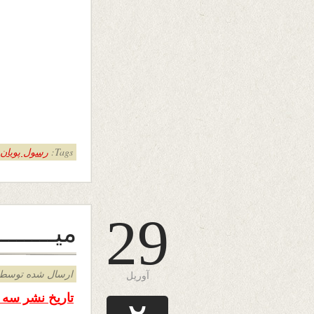
Tags:
رسول پویان
29
میــــــ
ارسال شده توسط admin د
آوریل
تاریخ نشر سه شنبه ۲۹ اپریل 