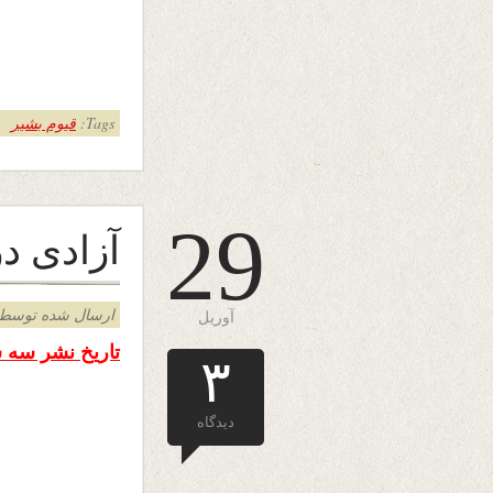
Tags:
قیوم بشیر
29
آزادی د
ارسال شده توسط admin د
آوریل
تاریخ نشر سه شنبه ۲۹ اپریل ۴
۳
دیدگاه