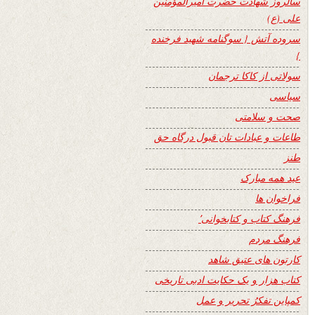
سالروز شهادت حضرت امیرالمؤمنین
علی (ع)
سروده آتش { سوگنامه شهید فرخنده
}
سولاتی از کاکا ترجمان
سیاسی
صحت و سلامتی
طاعات و عبادات تان قبول درگاه حق
طنز
عید همه مبارک
فراخوان ها
فرهنگ کتاب و کتابخوانی٬
فرهنگ مردم
کارتون های عتیق شاهد
کتاب هزار و یک حکایت ادبی تاریخی
کمپاین تفکرُ تحریر و عمل