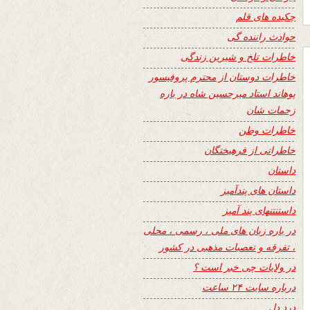
چکیده های قلم
حوادث راننده گی
خاطرات تلخ و شیرین زندگی
خاطرات دوستان از محترم پروفیسور
پوهاند استاد میرحسین شاه در باره
زحمات شان
خاطرات وطن
خاطراتی از فرهیختگان
داستان
داستان های پندآمیز
داستنتنهای پند آمیز
در باره زبان های ملی ، رسمی ، محلی
، تفرقه و تعصبات مذهبی در کشور
در ولایات چی خبر است ؟
درباره سایت ۲۴ ساعت
درد دل