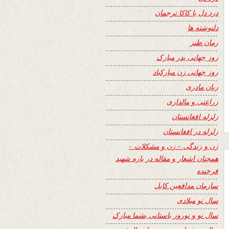
درد دل با کاکا ترجمان
دلنوشته ها
رمان طنز
روز جهانی پدر مبارک
روز جهانی زن مبارکباد
زبان مادری
زراعتی و مالداری
زلزله افغانستان
زلزله در افغانستان
زن و زندگی – زن و مشکلات –
همچنان اشعار و مقاله در باره شهید
فرخنده
سازمان مدافعین کابل
سال نو میلادی
سال نو و نوروز باستانی بشما مبارک