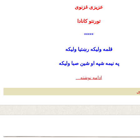
عزیزی غزنوی
تورنتو کانادا
*****
قلمه ولیکه رښتیا ولیکه
په نیمه شپه او شین صبا ولیکه
ادامه نوشته…
ی