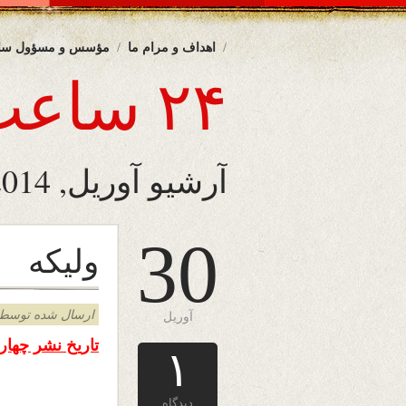
اهداف و مرام ما
مؤسس و مسؤول سا
۲۴ ساعت
آرشیو آوریل, 2014
30
ولیکه
ارسال شده توسط admin د
آوریل
تاریخ نشر چهار شنبه ۳۰ اپریل
۱
دیدگاه