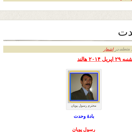
دت
ر
اشعار
۲۰۱ هالند
محترم رسول پویان
بادۀ وحدت
رسول پویان