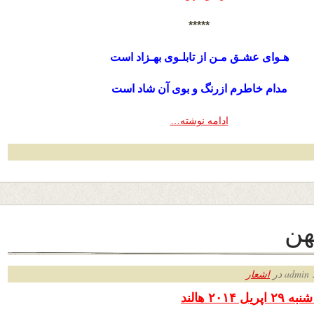
*****
هـوای عشـق مـن از تابلـوی بهـزاد است
مدام خاطرم ازرنگ و بوی آن شاد است
ادامه نوشته…
ـهن
ر
اشعار
۲۰۱۴ هالند