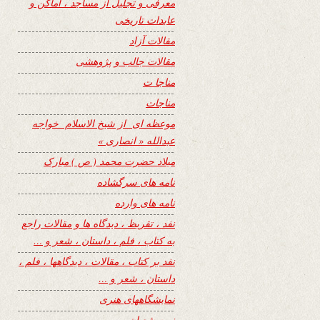
معرفی و تجلیل از مساجد ، اماکن و
عابدات تاریخی
مقالات آزاد
مقالات جالب و پژوهشی
مناجا ت
مناجات
موعظه ای از شیخ الاسلام خواجه
عبدالله « انصاری »
میلاد حضرت محمد ( ص ) مبارک
نامه های سرگشاده
نامه های وارده
نفد ، تقریظ ، دیدگاه ها و مقالات راجع
به کتاب ، فلم ، داستان ، شعر و …
نفد بر کتاب ، مقالات ، دیدگاهها ، فلم ،
داستان ، شعر و …
نمایشگاههای هنری
نیمه شعبان