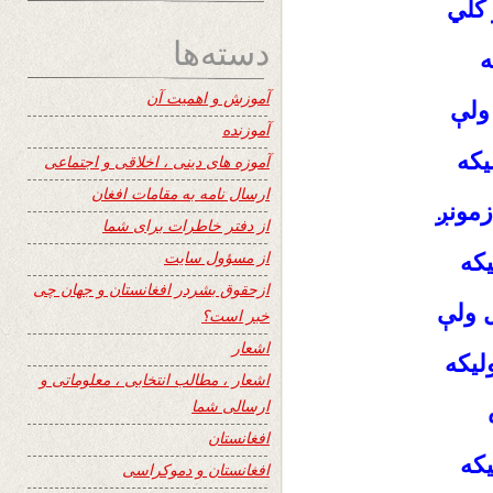
 کلي
دسته‌ها
ه
آموزش و اهمیت آن
ولې
آموزنده
یکه
آموزه های دینی ، اخلاقی و اجتماعی
ارسال نامه به مقامات افغان
مونږ
از دفتر خاطرات برای شما
از مسؤول سایت
که
ازحقوق بشردر افغانستان و جهان چی
 ولې
خبر است؟
اشعار
لیکه
اشعار ، مطالب انتخابی ، معلوماتی و
ارسالی شما
افغانستان
یکه
افغانستان و دموکراسی