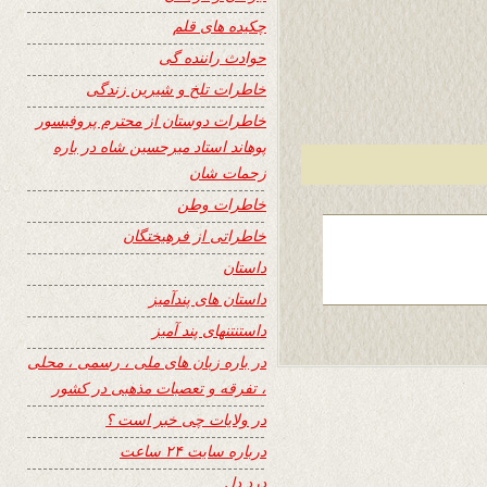
چکیده های قلم
حوادث راننده گی
خاطرات تلخ و شیرین زندگی
خاطرات دوستان از محترم پروفیسور
پوهاند استاد میرحسین شاه در باره
زحمات شان
خاطرات وطن
خاطراتی از فرهیختگان
داستان
داستان های پندآمیز
داستنتنهای پند آمیز
در باره زبان های ملی ، رسمی ، محلی
، تفرقه و تعصبات مذهبی در کشور
در ولایات چی خبر است ؟
درباره سایت ۲۴ ساعت
درد دل