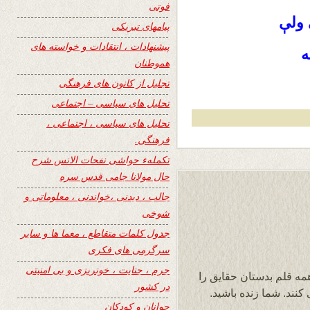
فوتی
 ولې
پیامهای تبریکی
پیشنهادات ، انتقادات و خواسته های
ه
هموطنان
تجلیل از کانون های فرهنگی
تحلیل های سیاسی – اجتماعی
تحلیل های سیاسی ، اجتماعی ،
فرهنگی.
تکملهء حواشی نفحات الانس شرح
حال مولانا جامی قدس سره
جالب ، دیدنی ،خواندنی ، معلوماتی و
شوخی
جدول کلمات متقاطع ، معما ها و سایر
سرگرمی های فکری
جرم ، جنایت ، خونریزی و بی امنیتی
مه قلم بدستان حقایق را
در کشور
کنند. شما زنده باشید.
جوانان و کودکان