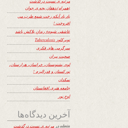
مرثیه ی نسبت درگذشت
(همراه)،دهقان بچه ی جوان
یاد باد آنکه رخت شمع طرب می
افروخت !
عاشقی شیوهء رندانِ بلاکش باشد
توبرکلوز Tuberculosis
سرگرمی های فکری
صحبت پیران
لوی پشتونستان، خراسان، هزارستان،
تورکستان و فدرالیزم !
نمکدان
جامعه هنری افغانستان
اوجِ نور
آخرین دیدگاه‌ها
admin
در
مرثیه ی نسبت درگذشت