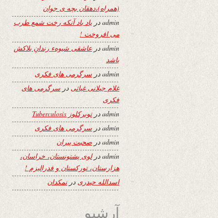
(همراه)،دهقان بچه ی جوان
admin
در
یاد باد آنکه رخت شمع طرب
می افروخت !
admin
در
عاشقی شیوهء رندانِ بلاکش
باشد
admin
در
سرگرمی های فکری
غلام جیلانی غیاثی
در
سرگرمی های
فکری
admin
در
توبرکلوز Tuberculosis
admin
در
سرگرمی های فکری
admin
در
صحبت پیران
admin
در
لوی پشتونستان، خراسان،
هزارستان، تورکستان و فدرالیزم !
اسدالله حیدری
در
نمکدان
آرشیو