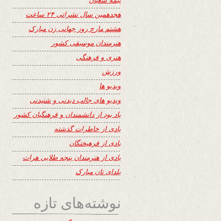
هجدهمین سال نشراتی ۲۴ ساعت
هشتم مارچ روز جهانی زن مبارک
هنرمندان موسیقی کشور
هنری و فرهنگی
ورزش
ویدیو ها
ویدیو های جالب دیدنی و شنیدنی
یاد بود از دانشمندان و فرهنگیان کشور
یادی از خاطرات گذشته
یادی از فرهیختگان
یادی از هنرمندان پنجه طلایی هرات
یلدای تان مبارک
نوشته‌های تازه