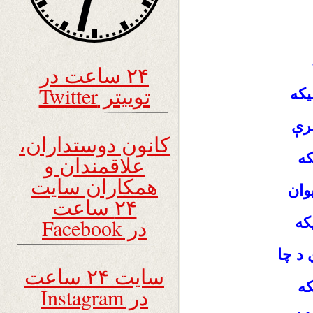
۲۴ ساعت در
توییتر Twitter
یکه
برې
کانون دوستداران،
که
علاقمندان و
همکاران سایت
وان
۲۴ ساعت
که
در Facebook
د چا
سایت ۲۴ ساعت
که
در Instagram