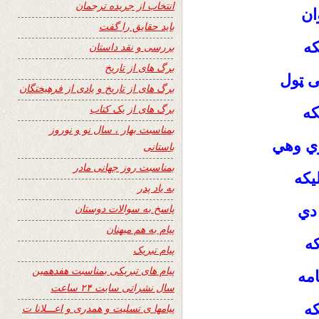
انتخاب از جریده ترجمان
ان
باید حقایق را گفت
که
بررسی و نقد داستان
برگ های از تاریخ
ی ټول
برگ های از تاریخ و یادی از فرهیختگان
برگ های از یک کتاب
که
بمناسبت بهار ، سال نو و نوروز
ي وهي
باستانی
بمناسبت روز جهانی مادر
یکه
به یاد پدر
پاسخ به سوالات دوستان
دي
پیام به هم میهنان
که
پیام تبریک
پیام های تبریکی بمناسبت هفدهمین
امه
سال نشراتی سایت ۲۴ ساعت
که
پیامها ی تسلیت و همدری و اعـــلانا ت