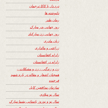
درد دل با کاکا ترجمان
دلنوشته ها
رمان طنز
روز جهانی پدر مبارک
روز جهانی زن مبارکباد
زبان مادری
زراعتی و مالداری
زلزله افغانستان
زلزله در افغانستان
زن و زندگی – زن و مشکلات –
همچنان اشعار و مقاله در باره شهید
فرخنده
سازمان مدافعین کابل
سال نو میلادی
سال نو و نوروز باستانی بشما مبارک