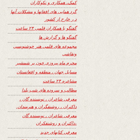
کمک، همکاری و نکوکاران
گرد همایی های افغانها و مشکلات آنها
د ر خارج از کشور
گفتگو با همکاران قلمی ۲۴ ساعت
گفتگو ها و گزارش ها
مجموعه های قلمی هنر خوشنویسی
ونقاشی
محرم ماه پیروزی خون بر شمشیر
مسایل جهان ، منطقه و افغانستان
مشاعره ۲۴ ساعت
مطالب و سروده های شب یلدا
معرفی شاعران ، نویسنده گان ،
داکتران ، روشنفگران و هنرمندان.
معرفی شاعران ، نویسنده گان
،داکتران و روشنفکران
معرفی کتابهای جدید