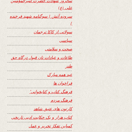
سالروز شهادت حضرت امیرالمؤمنین
علی (ع)
سروده آتش { سوگنامه شهید فرخنده
}
سولاتی از کاکا ترجمان
سیاسی
صحت و سلامتی
طاعات و عبادات تان قبول درگاه حق
طنز
عید همه مبارک
فراخوان ها
فرهنگ کتاب و کتابخوانی٬
فرهنگ مردم
کارتون های عتیق شاهد
کتاب هزار و یک حکایت ادبی تاریخی
کمپاین تفکرُ تحریر و عمل