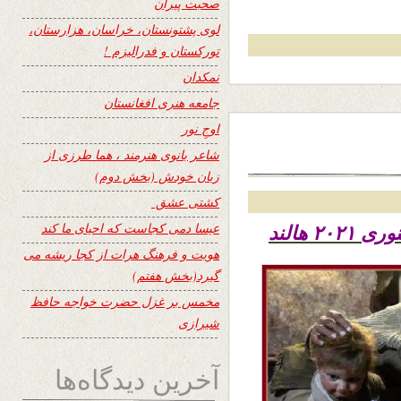
صحبت پیران
لوی پشتونستان، خراسان، هزارستان،
تورکستان و فدرالیزم !
نمکدان
جامعه هنری افغانستان
اوجِ نور
شاعر بانوی هنرمند ، هما طرزی از
زبان خودش (بخش دوم)
کشتی عشق
عیسا دمی کجاست که احیای ما کند
هویت و فرهنگ هرات از کجا ریشه می
گیرد(بخش هفتم)
مخمس بر غزل حضرت خواجه حافظ
شیرازی
آخرین دیدگاه‌ها