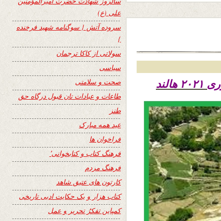
سالروز شهادت حضرت امیرالمؤمنین
علی (ع)
سروده آتش { سوگنامه شهید فرخنده
}
سولاتی از کاکا ترجمان
سیاسی
صحت و سلامتی
طاعات و عبادات تان قبول درگاه حق
طنز
عید همه مبارک
فراخوان ها
فرهنگ کتاب و کتابخوانی٬
فرهنگ مردم
کارتون های عتیق شاهد
کتاب هزار و یک حکایت ادبی تاریخی
کمپاین تفکرُ تحریر و عمل