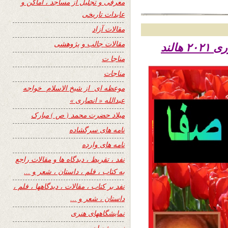
معرفی و تجلیل از مساجد ، اماکن و
عابدات تاریخی
مقالات آزاد
مقالات جالب و پژوهشی
مناجا ت
مناجات
موعظه ای از شیخ الاسلام خواجه
عبدالله « انصاری »
میلاد حضرت محمد ( ص ) مبارک
نامه های سرگشاده
نامه های وارده
نفد ، تقریظ ، دیدگاه ها و مقالات راجع
به کتاب ، فلم ، داستان ، شعر و …
نفد بر کتاب ، مقالات ، دیدگاهها ، فلم ،
داستان ، شعر و …
نمایشگاههای هنری
نیمه شعبان