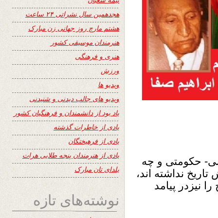
هجدهمین سال نشراتی ۲۴ ساعت
هشتم مارچ روز جهانی زن مبارک
هنرمندان موسیقی کشور
هنری و فرهنگی
ورزش
ویدیو ها
ویدیو های جالب دیدنی و شنیدنی
یاد بود از دانشمندان و فرهنگیان کشور
یادی از خاطرات گذشته
یادی از فرهیختگان
یادی از هنرمندان پنجه طلایی هرات
ی- حکومتی و چه
یلدای تان مبارک
اریخ نداشته اند،
ا نیزدر پیامد
نوشته‌های تازه