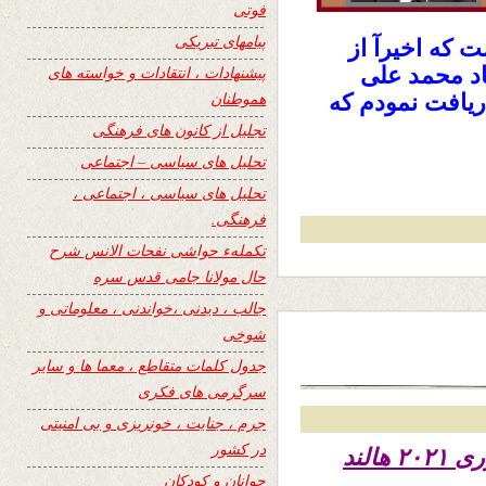
فوتی
پیامهای تبریکی
ت که اخیرآ از
اد محمد علی
پیشنهادات ، انتقادات و خواسته های
هموطنان
ریافت نمودم که
تجلیل از کانون های فرهنگی
تحلیل های سیاسی – اجتماعی
تحلیل های سیاسی ، اجتماعی ،
فرهنگی.
تکملهء حواشی نفحات الانس شرح
حال مولانا جامی قدس سره
جالب ، دیدنی ،خواندنی ، معلوماتی و
شوخی
جدول کلمات متقاطع ، معما ها و سایر
سرگرمی های فکری
جرم ، جنایت ، خونریزی و بی امنیتی
در کشور
جوانان و کودکان