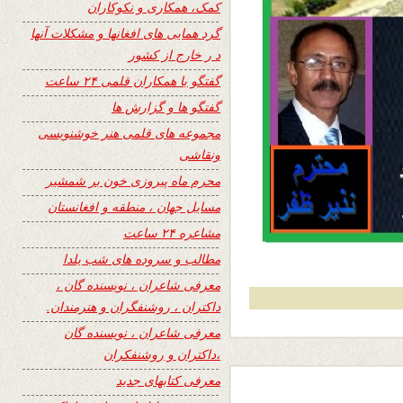
کمک، همکاری و نکوکاران
گرد همایی های افغانها و مشکلات آنها
د ر خارج از کشور
گفتگو با همکاران قلمی ۲۴ ساعت
گفتگو ها و گزارش ها
مجموعه های قلمی هنر خوشنویسی
ونقاشی
محرم ماه پیروزی خون بر شمشیر
مسایل جهان ، منطقه و افغانستان
مشاعره ۲۴ ساعت
مطالب و سروده های شب یلدا
معرفی شاعران ، نویسنده گان ،
داکتران ، روشنفگران و هنرمندان.
معرفی شاعران ، نویسنده گان
،داکتران و روشنفکران
معرفی کتابهای جدید