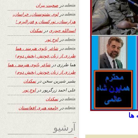
admin
در
صحبت پیران
admin
در
لوی پشتونستان، خراسان،
هزارستان، تورکستان و فدرالیزم !
اسدالله حیدری
در
نمکدان
admin
در
اوجِ نور
admin
در
شاعر بانوی هنرمند ، هما
طرزی از زبان خودش (بخش دوم)
هما طرزی
در
شاعر بانوی هنرمند ، هما
طرزی از زبان خودش (بخش دوم)
بشیر شیرین سخن
در
نمکدان
علی احمد زرگرپور
در
اوجِ نور
admin
در
نمکدان
admin
در
جامعه هنری افغانستان
 ها
آرشیو