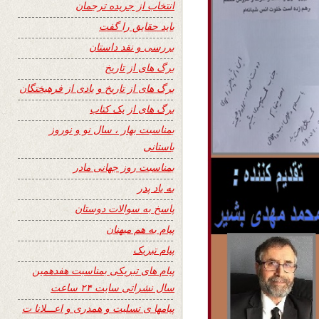
انتخاب از جریده ترجمان
باید حقایق را گفت
بررسی و نقد داستان
برگ های از تاریخ
برگ های از تاریخ و یادی از فرهیختگان
برگ های از یک کتاب
بمناسبت بهار ، سال نو و نوروز
باستانی
بمناسبت روز جهانی مادر
به یاد پدر
پاسخ به سوالات دوستان
پیام به هم میهنان
پیام تبریک
پیام های تبریکی بمناسبت هفدهمین
سال نشراتی سایت ۲۴ ساعت
پیامها ی تسلیت و همدری و اعـــلانا ت