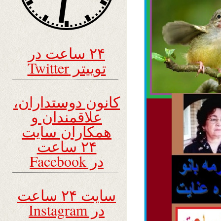
۲۴ ساعت در
توییتر Twitter
کانون دوستداران،
علاقمندان و
همکاران سایت
۲۴ ساعت
در Facebook
سایت ۲۴ ساعت
در Instagram