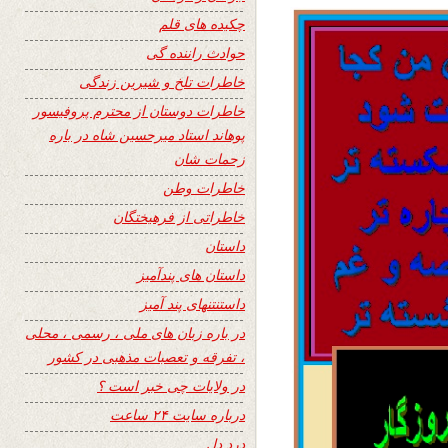
چکیده های قلم
حوادث راننده گی
خاطرات تلخ و شیرین زندگی
خاطرات دوستان از محترم پروفیسور
پوهاند استاد میرحسین شاه در باره
زحمات شان
خاطرات وطن
خاطراتی از فرهیختگان
داستان
داستان های پندآمیز
داستنتنهای پند آمیز
در باره زبان های ملی ، رسمی ، محلی
، تفرقه و تعصبات مذهبی در کشور
در ولایات چی خبر است ؟
درباره سایت ۲۴ ساعت
درد دل