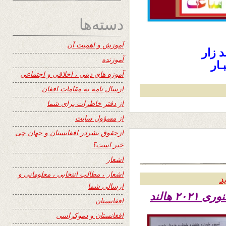
دسته‌ها
آموزش و اهمیت آن
د زار
آموزنده
ـار
آموزه های دینی ، اخلاقی و اجتماعی
ارسال نامه به مقامات افغان
از دفتر خاطرات برای شما
از مسؤول سایت
ازحقوق بشردر افغانستان و جهان چی
خبر است؟
اشعار
اشعار ، مطالب انتخابی ، معلوماتی و
د
ارسالی شما
افغانستان
افغانستان و دموکراسی