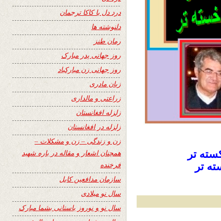
درد دل با کاکا ترجمان
دلنوشته ها
رمان طنز
روز جهانی پدر مبارک
روز جهانی زن مبارکباد
زبان مادری
زراعتی و مالداری
زلزله افغانستان
زلزله در افغانستان
زن و زندگی – زن و مشکلات –
سته تر
همچنان اشعار و مقاله در باره شهید
فرخنده
ته تر
سازمان مدافعین کابل
سال نو میلادی
سال نو و نوروز باستانی بشما مبارک