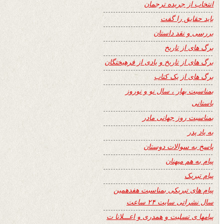
انتخاب از جریده ترجمان
باید حقایق را گفت
بررسی و نقد داستان
برگ های از تاریخ
برگ های از تاریخ و یادی از فرهیختگان
برگ های از یک کتاب
بمناسبت بهار ، سال نو و نوروز
باستانی
بمناسبت روز جهانی مادر
به یاد پدر
پاسخ به سوالات دوستان
پیام به هم میهنان
پیام تبریک
پیام های تبریکی بمناسبت هفدهمین
سال نشراتی سایت ۲۴ ساعت
پیامها ی تسلیت و همدری و اعـــلانا ت