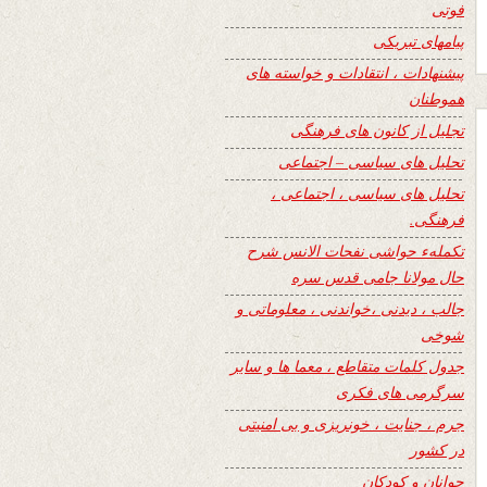
فوتی
پیامهای تبریکی
پیشنهادات ، انتقادات و خواسته های
هموطنان
تجلیل از کانون های فرهنگی
تحلیل های سیاسی – اجتماعی
تحلیل های سیاسی ، اجتماعی ،
فرهنگی.
تکملهء حواشی نفحات الانس شرح
حال مولانا جامی قدس سره
جالب ، دیدنی ،خواندنی ، معلوماتی و
شوخی
جدول کلمات متقاطع ، معما ها و سایر
سرگرمی های فکری
جرم ، جنایت ، خونریزی و بی امنیتی
در کشور
جوانان و کودکان