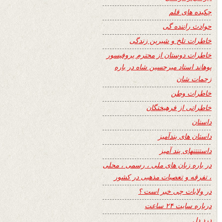
چکیده های قلم
حوادث راننده گی
خاطرات تلخ و شیرین زندگی
خاطرات دوستان از محترم پروفیسور
پوهاند استاد میرحسین شاه در باره
زحمات شان
خاطرات وطن
خاطراتی از فرهیختگان
داستان
داستان های پندآمیز
داستنتنهای پند آمیز
در باره زبان های ملی ، رسمی ، محلی
، تفرقه و تعصبات مذهبی در کشور
در ولایات چی خبر است ؟
درباره سایت ۲۴ ساعت
درد دل