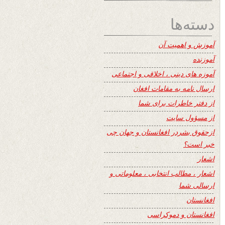
دسته‌ها
آموزش و اهمیت آن
آموزنده
آموزه های دینی ، اخلاقی و اجتماعی
ارسال نامه به مقامات افغان
از دفتر خاطرات برای شما
از مسؤول سایت
ازحقوق بشردر افغانستان و جهان چی
خبر است؟
اشعار
اشعار ، مطالب انتخابی ، معلوماتی و
ارسالی شما
افغانستان
افغانستان و دموکراسی