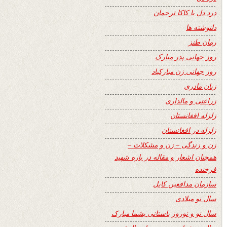
درد دل با کاکا ترجمان
دلنوشته ها
رمان طنز
روز جهانی پدر مبارک
روز جهانی زن مبارکباد
زبان مادری
زراعتی و مالداری
زلزله افغانستان
زلزله در افغانستان
زن و زندگی – زن و مشکلات –
همچنان اشعار و مقاله در باره شهید
فرخنده
سازمان مدافعین کابل
سال نو میلادی
سال نو و نوروز باستانی بشما مبارک