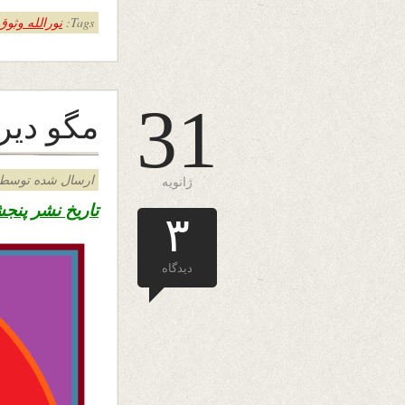
Tags:
نورالله وثوق
31
مگو دير
ارسال شده توسط admin د
ژانویه
تاریخ نشر پنجشنبه ۱۱ دلو ۱۳۹۷ – ۳۱ جنو
۳
دیدگاه