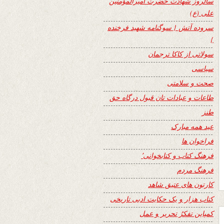
سالروز شهادت حضرت امیرالمؤمنین
علی (ع)
سروده آتش { سوگنامه شهید فرخنده
}
سولاتی از کاکا ترجمان
سیاسی
صحت و سلامتی
طاعات و عبادات تان قبول درگاه حق
طنز
عید همه مبارک
فراخوان ها
فرهنگ کتاب و کتابخوانی٬
فرهنگ مردم
کارتون های عتیق شاهد
کتاب هزار و یک حکایت ادبی تاریخی
کمپاین تفکرُ تحریر و عمل