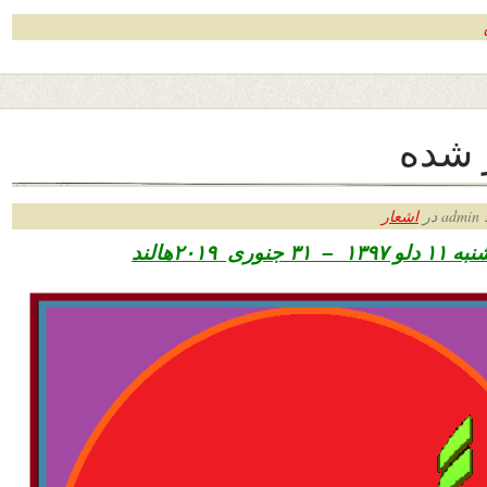
 شده
ر
اشعار
ری ۲۰۱۹هالند