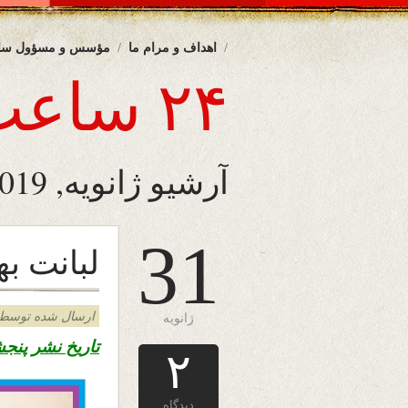
اهداف و مرام ما
مؤسس و مسؤول سا
۲۴ ساعت
آرشیو ژانویه, 2019
31
لبانت ب
ارسال شده توسط admin د
ژانویه
تاریخ نشر پنجشنبه ۱۱ دلو ۱۳۹۷ – ۳۱ جنو
۲
دیدگاه