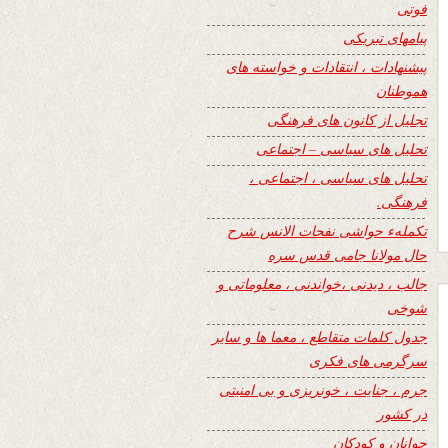
فوتی
پیامهای تبریکی
پیشنهادات ، انتقادات و خواسته های
هموطنان
تجلیل از کانون های فرهنگی
تحلیل های سیاسی – اجتماعی
تحلیل های سیاسی ، اجتماعی ،
فرهنگی.
تکملهء حواشی نفحات الانس شرح
حال مولانا جامی قدس سره
جالب ، دیدنی ،خواندنی ، معلوماتی و
شوخی
جدول کلمات متقاطع ، معما ها و سایر
سرگرمی های فکری
جرم ، جنایت ، خونریزی و بی امنیتی
در کشور
جوانان و کودکان