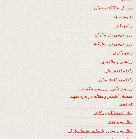
درد دل با کاکا ترجمان
دلنوشته ها
رمان طنز
روز جهانی پدر مبارک
روز جهانی زن مبارکباد
زبان مادری
زراعتی و مالداری
زلزله افغانستان
زلزله در افغانستان
زن و زندگی – زن و مشکلات –
همچنان اشعار و مقاله در باره شهید
فرخنده
سازمان مدافعین کابل
سال نو میلادی
سال نو و نوروز باستانی بشما مبارک