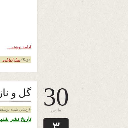
ادامه نوشته…
Tags:
سارا نایاب
30
گل و نا
ارسال شده توسط admin د
مارس
تاریخ نشر شنبه دهم حمل ۳۹۸
۳