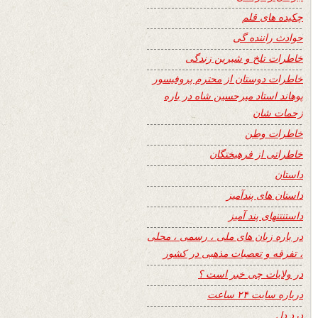
چکیده های قلم
حوادث راننده گی
خاطرات تلخ و شیرین زندگی
خاطرات دوستان از محترم پروفیسور
پوهاند استاد میرحسین شاه در باره
زحمات شان
خاطرات وطن
خاطراتی از فرهیختگان
داستان
داستان های پندآمیز
داستنتنهای پند آمیز
در باره زبان های ملی ، رسمی ، محلی
، تفرقه و تعصبات مذهبی در کشور
در ولایات چی خبر است ؟
درباره سایت ۲۴ ساعت
درد دل