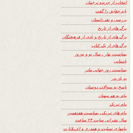
انتخاب از جریده ترجمان
باید حقایق را گفت
بررسی و نقد داستان
برگ های از تاریخ
برگ های از تاریخ و یادی از فرهیختگان
برگ های از یک کتاب
بمناسبت بهار ، سال نو و نوروز
باستانی
بمناسبت روز جهانی مادر
به یاد پدر
پاسخ به سوالات دوستان
پیام به هم میهنان
پیام تبریک
پیام های تبریکی بمناسبت هفدهمین
سال نشراتی سایت ۲۴ ساعت
پیامها ی تسلیت و همدری و اعـــلانا ت