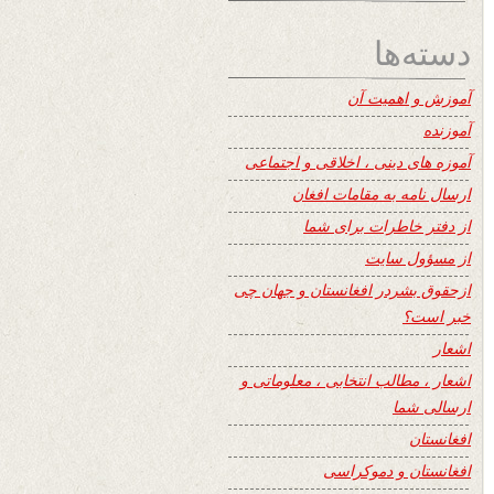
دسته‌ها
آموزش و اهمیت آن
آموزنده
آموزه های دینی ، اخلاقی و اجتماعی
ارسال نامه به مقامات افغان
از دفتر خاطرات برای شما
از مسؤول سایت
ازحقوق بشردر افغانستان و جهان چی
خبر است؟
اشعار
اشعار ، مطالب انتخابی ، معلوماتی و
ارسالی شما
افغانستان
افغانستان و دموکراسی