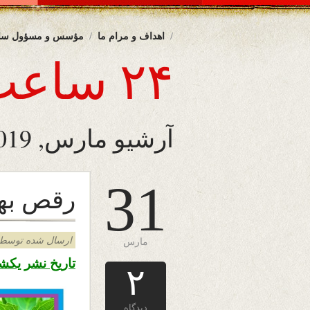
اهداف و مرام ما
مؤسس و مسؤول سا
۲۴ ساعت
آرشیو مارس, 2019
31
رقص بها
ارسال شده توسط admin د
مارس
تاریخ نشر یکشنبه ۱۱ حمل ۱۳۹۸ – ۳۱ مارچ 
۲
دیدگاه