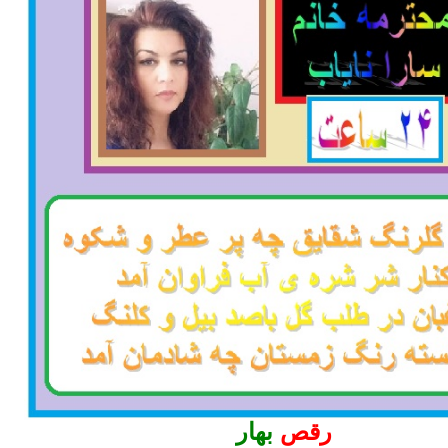
رقص
بهار