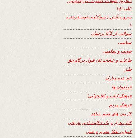
سالروز شهادت حضرت امیرالمؤمنین
علی (ع)
سروده آتش { سوگنامه شهید فرخنده
}
سولاتی از کاکا ترجمان
سیاسی
صحت و سلامتی
طاعات و عبادات تان قبول درگاه حق
طنز
عید همه مبارک
فراخوان ها
فرهنگ کتاب و کتابخوانی٬
فرهنگ مردم
کارتون های عتیق شاهد
کتاب هزار و یک حکایت ادبی تاریخی
کمپاین تفکرُ تحریر و عمل