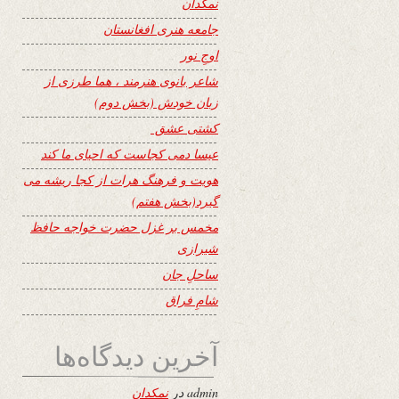
نمکدان
جامعه هنری افغانستان
اوجِ نور
شاعر بانوی هنرمند ، هما طرزی از
زبان خودش (بخش دوم)
کشتی عشق
عیسا دمی کجاست که احیای ما کند
هویت و فرهنگ هرات از کجا ریشه می
گیرد(بخش هفتم)
مخمس بر غزل حضرت خواجه حافظ
شیرازی
ساحلِ جان
شامِ فراق
آخرین دیدگاه‌ها
admin
در
نمکدان