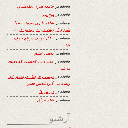
admin
در
جامعه هنری افغانستان
admin
در
اوجِ نور
admin
در
شاعر بانوی هنرمند ، هما
طرزی از زبان خودش (بخش دوم)
admin
در
” اگر کودک درونم حرف
بزند “
admin
در
کشتی عشق
admin
در
عیسا دمی کجاست که احیای
ما کند
admin
در
هویت و فرهنگ هرات از کجا
ریشه می گیرد(بخش هفتم)
admin
در
دوبیتی ها
admin
در
شامِ فراق
آرشیو