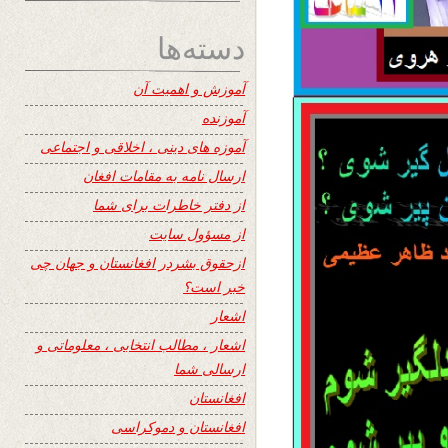
دسته‌ها
آموزش و اهمیت آن
آموزنده
آموزه های دینی ، اخلاقی و اجتماعی
ارسال نامه به مقامات افغان
از دفتر خاطرات برای شما
از مسؤول سایت
ازحقوق بشردر افغانستان و جهان چی
خبر است؟
اشعار
اشعار ، مطالب انتخابی ، معلوماتی و
ارسالی شما
افغانستان
افغانستان و دموکراسی