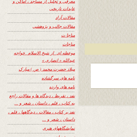
معرفی و تجلیل از مساجد ، اماکن و
عابدات تاریخی
مقالات آزاد
مقالات جالب و پژوهشی
مناجا ت
مناجات
موعظه ای از شیخ الاسلام خواجه
عبدالله « انصاری »
میلاد حضرت محمد ( ص ) مبارک
نامه های سرگشاده
نامه های وارده
نفد ، تقریظ ، دیدگاه ها و مقالات راجع
به کتاب ، فلم ، داستان ، شعر و …
نفد بر کتاب ، مقالات ، دیدگاهها ، فلم ،
داستان ، شعر و …
نمایشگاههای هنری
نیمه شعبان