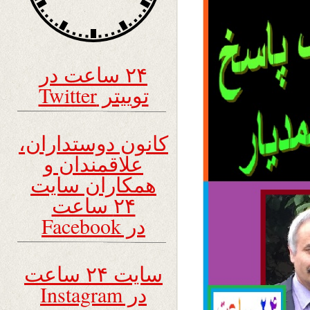
۲۴ ساعت در
توییتر Twitter
کانون دوستداران،
علاقمندان و
همکاران سایت
۲۴ ساعت
در Facebook
سایت ۲۴ ساعت
در Instagram