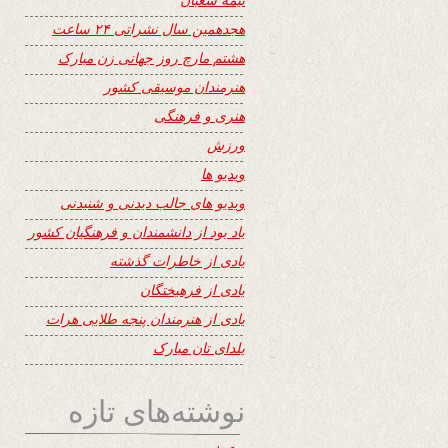
هجدهمین سال نشراتی ۲۴ ساعت
هشتم مارچ روز جهانی زن مبارک
هنرمندان موسیقی کشور
هنری و فرهنگی
ورزش
ویدیو ها
ویدیو های جالب دیدنی و شنیدنی
یاد بود از دانشمندان و فرهنگیان کشور
یادی از خاطرات گذشته
یادی از فرهیختگان
یادی از هنرمندان پنجه طلایی هرات
یلدای تان مبارک
نوشته‌های تازه