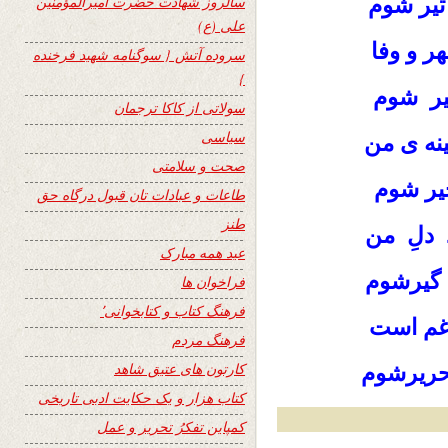
تیر شوم
سالروز شهادت حضرت امیرالمؤمنین
علی (ع)
ر و وفا
سروده آتش { سوگنامه شهید فرخنده
}
قیر شوم
سولاتی از کاکا ترجمان
سیاسی
نه ی من
صحت و سلامتی
یر شوم
طاعات و عبادات تان قبول درگاه حق
طنز
د دلِ من
عید همه مبارک
 گیرشوم
فراخوان ها
فرهنگ کتاب و کتابخوانی٬
رغم است
فرهنگ مردم
کارتون های عتیق شاهد
حریرشوم
کتاب هزار و یک حکایت ادبی تاریخی
کمپاین تفکرُ تحریر و عمل