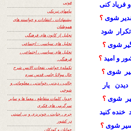
فوتی
فرياد کنی
پیامهای تبریکی
قدير شوی
؟
پیشنهادات ، انتقادات و خواسته های
هموطنان
کرار شود
تجلیل از کانون های فرهنگی
تحلیل های سیاسی – اجتماعی
گیر شوی
؟
تحلیل های سیاسی ، اجتماعی ،
ر و اميد
؟
فرهنگی.
تکملهء حواشی نفحات الانس شرح
یر شوی
؟
حال مولانا جامی قدس سره
جالب ، دیدنی ،خواندنی ، معلوماتی و
دیدن یار
شوخی
گیر شوی
؟
جدول کلمات متقاطع ، معما ها و سایر
سرگرمی های فکری
خنده كنيد
جرم ، جنایت ، خونریزی و بی امنیتی
در کشور
سیر شوی
؟
جوانان و کودکان