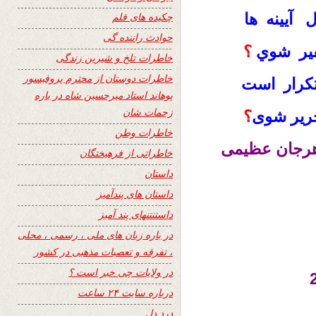
آیینه ها
چکیده های قلم
حوادث راننده گی
فير شوي
؟
خاطرات تلخ و شیرین زندگی
خاطرات دوستان از محترم پروفیسور
کرار است
پوهاند استاد میرحسین شاه در باره
زحمات شان
حریر شوی
؟
خاطرات وطن
اهرجان عظیمی
خاطراتی از فرهیختگان
داستان
داستان های پندآمیز
داستنتنهای پند آمیز
در باره زبان های ملی ، رسمی ، محلی
، تفرقه و تعصبات مذهبی در کشور
در ولایات چی خبر است ؟
درباره سایت ۲۴ ساعت
درد دل