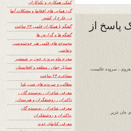
کمک، همکاری و نکوکاران
گرد همایی های افغانها و مشکلات آنها
د ر خارج از کشور
 پاسخ از
گفتگو با همکاران قلمی ۲۴ ساعت
گفتگو ها و گزارش ها
مجموعه های قلمی هنر خوشنویسی
ونقاشی
محرم ماه پیروزی خون بر شمشیر
مسایل جهان ، منطقه و افغانستان
 هروی ، سروده عالیست.
مشاعره ۲۴ ساعت
مطالب و سروده های شب یلدا
معرفی شاعران ، نویسنده گان ،
داکتران ، روشنفگران و هنرمندان.
معرفی شاعران ، نویسنده گان
 جان عزیز .
،داکتران و روشنفکران
معرفی کتابهای جدید