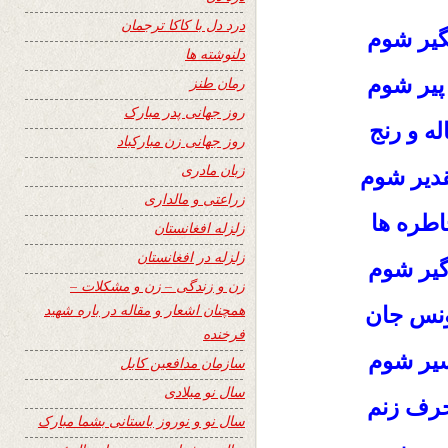
درد دل با کاکا ترجمان
گیر شوم
دلنوشته ها
پیر شوم
رمان طنز
روز جهانی پدر مبارک
ه و رنج
روز جهانی زن مبارکباد
زبان مادری
دیر شوم
زراعتی و مالداری
اطره ها
زلزله افغانستان
زلزله در افغانستان
گیر شوم
زن و زندگی – زن و مشکلات –
همچنان اشعار و مقاله در باره شهید
ونس جان
فرخنده
سیر شوم
سازمان مدافعین کابل
سال نو میلادی
حرف زنم
سال نو و نوروز باستانی بشما مبارک