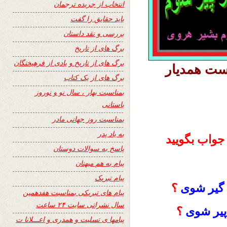
انتخاب از جریده ترجمان
باید حقایق را گفت
بررسی و نقد داستان
برگ های از تاریخ
برگ های از تاریخ و یادی از فرهیختگان
ست همدیار
برگ های از یک کتاب
بمناسبت بهار ، سال نو و نوروز
باستانی
بمناسبت روز جهانی مادر
به یاد پدر
جواب بگوييد
پاسخ به سوالات دوستان
پیام به هم میهنان
پیام تبریک
 گیر شوی
؟
پیام های تبریکی بمناسبت هفدهمین
سال نشراتی سایت ۲۴ ساعت
 پیر شوی
؟
پیامها ی تسلیت و همدری و اعـــلانا ت