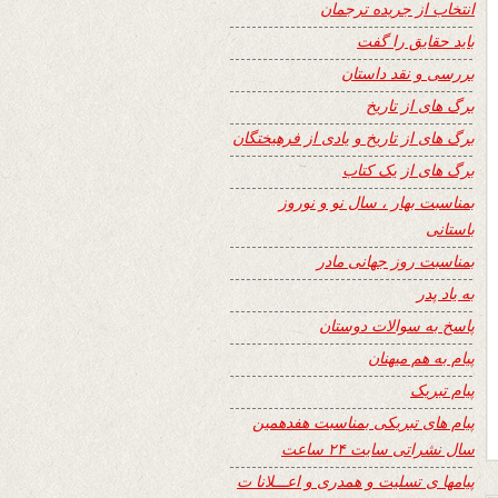
انتخاب از جریده ترجمان
باید حقایق را گفت
بررسی و نقد داستان
برگ های از تاریخ
برگ های از تاریخ و یادی از فرهیختگان
برگ های از یک کتاب
بمناسبت بهار ، سال نو و نوروز
باستانی
بمناسبت روز جهانی مادر
به یاد پدر
پاسخ به سوالات دوستان
پیام به هم میهنان
پیام تبریک
پیام های تبریکی بمناسبت هفدهمین
سال نشراتی سایت ۲۴ ساعت
پیامها ی تسلیت و همدری و اعـــلانا ت