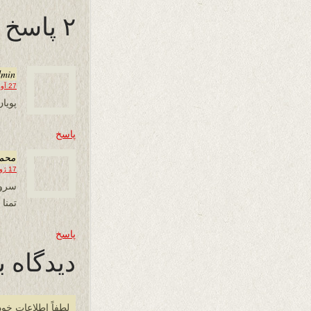
۲ پاسخ به “کلیم دل”
dmin
27 آوریل 2014 در 12:57
پویا
پاسخ
محم
17 ژوئن 2014 در 09:14
سرود
تمنا 
پاسخ
دیدگاه ب
لطفاً اطلاعات خود