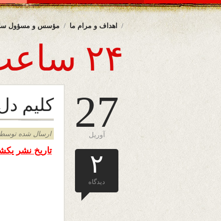
اهداف و مرام ما
مؤسس و مسؤول سا
۲۴ ساعت
27
کلیم دل
ارسال شده توسط admin د
آوریل
تاریخ نشر یکشنبه ۲۷ اپریل ۰۱۴
۲
دیدگاه