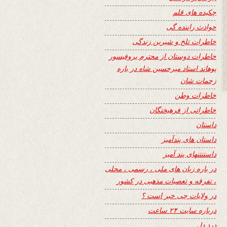
چکیده های قلم
حوادث راننده گی
خاطرات تلخ و شیرین زندگی
خاطرات دوستان از محترم پروفیسور
پوهاند استاد میرحسین شاه در باره
زحمات شان
خاطرات وطن
خاطراتی از فرهیختگان
داستان
داستان های پندآمیز
داستنتنهای پند آمیز
در باره زبان های ملی ، رسمی ، محلی
، تفرقه و تعصبات مذهبی در کشور
در ولایات چی خبر است ؟
درباره سایت ۲۴ ساعت
درد دل