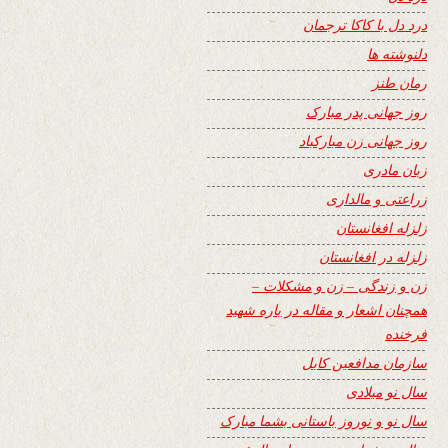
درد دل با کاکا ترجمان
دلنوشته ها
رمان طنز
روز جهانی پدر مبارک
روز جهانی زن مبارکباد
زبان مادری
زراعتی و مالداری
زلزله افغانستان
زلزله در افغانستان
زن و زندگی – زن و مشکلات –
همچنان اشعار و مقاله در باره شهید
فرخنده
سازمان مدافعین کابل
سال نو میلادی
سال نو و نوروز باستانی بشما مبارک