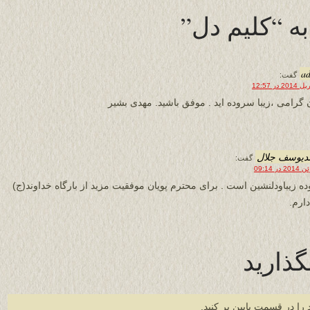
a
گفت:
ن گرامی ،زیبا سروده اید . موفق باشید. مهدی بشیر
دیوسف جلال
گفت:
ه زیباودلنشین است . برای محترم پویان موفقیت مزید از بارگاه خداوند(ج)
دارم.
گذارید
 را در قسمت پایین پر کنید.