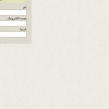
نام
پست الکترونیک
تارنما