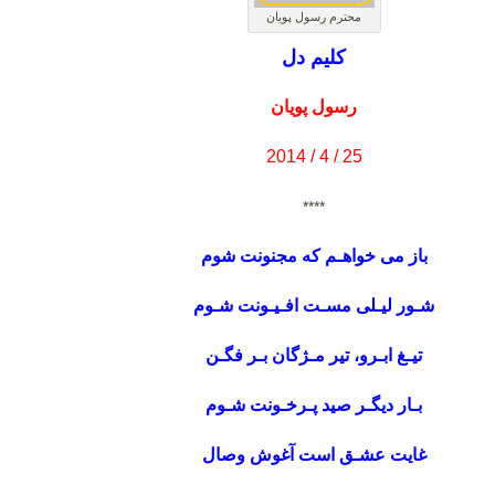
محترم رسول پویان
کلیم دل
رسول پویان
25 / 4 / 2014
****
باز می خواهـم که مجنونت شوم
شـور لیـلی مسـت افـیـونت شـوم
تیـغ ابـرو، تیر مـژگان بـر فگـن
بـار دیگـر صید پـرخـونت شـوم
غایت عشـق است آغوش وصال