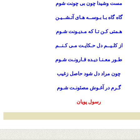
مست وشیدا چون بی چونت شوم
گاه گاه بـا بـوســه هـای آتـشــیـن
هـمتی کـن تـا که مـدیـونت شـوم
از کلـیــم دل حـکایـت مـی کـنــم
طـور معـنـا دیـده قـارونـت شـوم
چون مراد دل شود حاصل زغیب
گـرم در آغـوش مصئونـت شـوم
رسول پویان