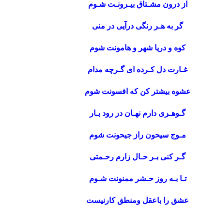
از درون مشـتاق بیـرونـت شـوم
گر به هـر رنگی درآیی در منی
کوه و دریا شهر و هامونت شوم
غـارت دل کـرده ای گـرچه مدام
عشوه بیشتر کن که افسونت شوم
گـوهـری دارم نهـان در رود بـار
مـوج سیحون راز جیحونت شوم
گـر کنی بـر حـال زارم رحـمتی
تـا بـه روز حـشر ممنونت شـوم
عشق را باعقل ومنطق کارنیست