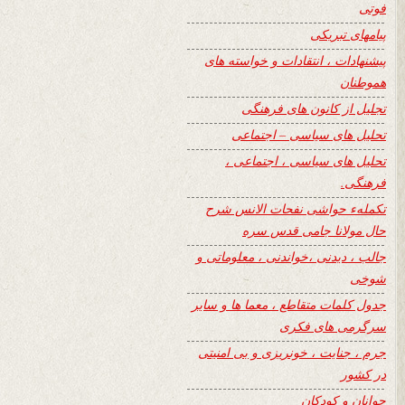
فوتی
پیامهای تبریکی
پیشنهادات ، انتقادات و خواسته های
هموطنان
تجلیل از کانون های فرهنگی
تحلیل های سیاسی – اجتماعی
تحلیل های سیاسی ، اجتماعی ،
فرهنگی.
تکملهء حواشی نفحات الانس شرح
حال مولانا جامی قدس سره
جالب ، دیدنی ،خواندنی ، معلوماتی و
شوخی
جدول کلمات متقاطع ، معما ها و سایر
سرگرمی های فکری
جرم ، جنایت ، خونریزی و بی امنیتی
در کشور
جوانان و کودکان