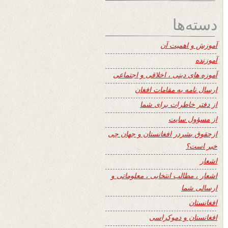
دسته‌ها
آموزش و اهمیت آن
آموزنده
آموزه های دینی ، اخلاقی و اجتماعی
ارسال نامه به مقامات افغان
از دفتر خاطرات برای شما
از مسؤول سایت
ازحقوق بشردر افغانستان و جهان چی
خبر است؟
اشعار
اشعار ، مطالب انتخابی ، معلوماتی و
ارسالی شما
افغانستان
افغانستان و دموکراسی