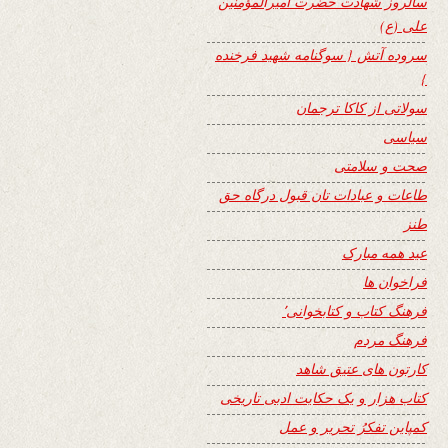
سالروز شهادت حضرت امیرالمؤمنین
علی (ع)
سروده آتش { سوگنامه شهید فرخنده
}
سولاتی از کاکا ترجمان
سیاسی
صحت و سلامتی
طاعات و عبادات تان قبول درگاه حق
طنز
عید همه مبارک
فراخوان ها
فرهنگ کتاب و کتابخوانی٬
فرهنگ مردم
کارتون های عتیق شاهد
کتاب هزار و یک حکایت ادبی تاریخی
کمپاین تفکرُ تحریر و عمل