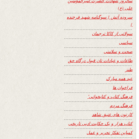
سالروز شهادت حضرت امیرالمؤمنین
علی (ع)
سروده آتش { سوگنامه شهید فرخنده
}
سولاتی از کاکا ترجمان
سیاسی
صحت و سلامتی
طاعات و عبادات تان قبول درگاه حق
طنز
عید همه مبارک
فراخوان ها
فرهنگ کتاب و کتابخوانی٬
فرهنگ مردم
کارتون های عتیق شاهد
کتاب هزار و یک حکایت ادبی تاریخی
کمپاین تفکرُ تحریر و عمل