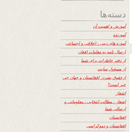
دسته‌ها
آموزش و اهمیت آن
آموزنده
آموزه های دینی ، اخلاقی و اجتماعی
ارسال نامه به مقامات افغان
از دفتر خاطرات برای شما
از مسؤول سایت
ازحقوق بشردر افغانستان و جهان چی
خبر است؟
اشعار
اشعار ، مطالب انتخابی ، معلوماتی و
ارسالی شما
افغانستان
افغانستان و دموکراسی