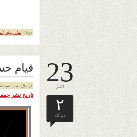
Tags:
شاد روان اس
23
قیام حس
ارسال شده توسط admin د
اکتبر
تاریخ نشر جمعه اول عق
۲
دیدگاه