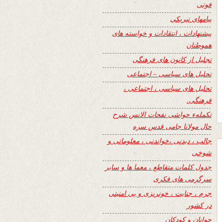
فوتی
پیامهای تبریکی
پیشنهادات ، انتقادات و خواسته های
هموطنان
تجلیل از کانون های فرهنگی
تحلیل های سیاسی – اجتماعی
تحلیل های سیاسی ، اجتماعی ،
فرهنگی.
تکملهء حواشی نفحات الانس شرح
حال مولانا جامی قدس سره
جالب ، دیدنی ،خواندنی ، معلوماتی و
شوخی
جدول کلمات متقاطع ، معما ها و سایر
سرگرمی های فکری
جرم ، جنایت ، خونریزی و بی امنیتی
در کشور
جوانان و کودکان