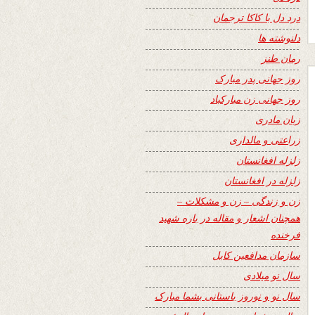
درد دل با کاکا ترجمان
دلنوشته ها
رمان طنز
روز جهانی پدر مبارک
روز جهانی زن مبارکباد
زبان مادری
زراعتی و مالداری
زلزله افغانستان
زلزله در افغانستان
زن و زندگی – زن و مشکلات –
همچنان اشعار و مقاله در باره شهید
فرخنده
سازمان مدافعین کابل
سال نو میلادی
سال نو و نوروز باستانی بشما مبارک