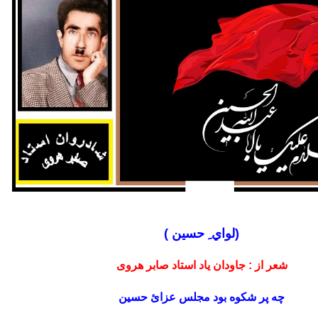
(لواي ِ حسين )
شعر از : جاودان یاد استاد صابر هروی
چه پر شکوه بود مجلس عزائ حسین