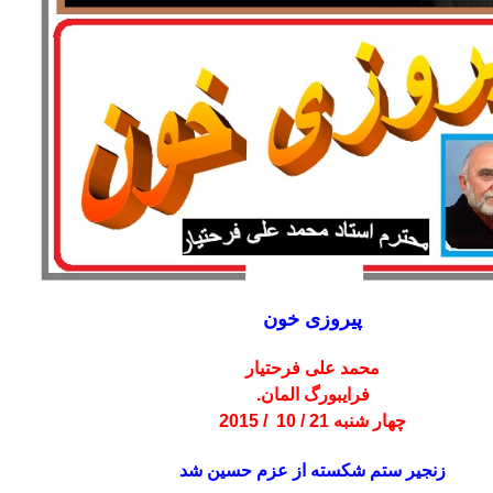
پيروزى خون
محمد على فرحتيار
فرايبورگ المان.
چهار شنبه 21 / 10 / 2015
زنجير ستم شكسته از عزم حسين شد