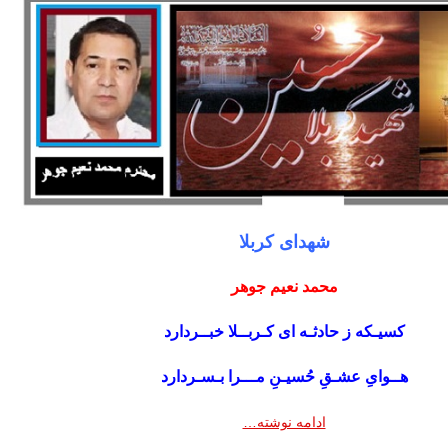
شهدای کربلا
محمد نعیم جوهر
کسیـکه ز حادثـه ای کـربــلا خبــردارد
هــوایِ عشـقِ حُسیـنِ مـــرا بـسـردارد
ادامه نوشته…