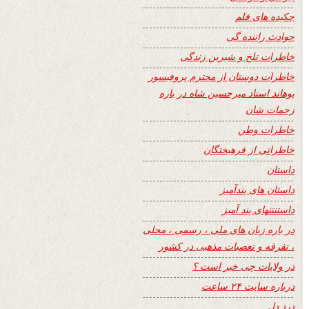
چکیده های قلم
حوادث راننده گی
خاطرات تلخ و شیرین زندگی
خاطرات دوستان از محترم پروفیسور
پوهاند استاد میرحسین شاه در باره
زحمات شان
خاطرات وطن
خاطراتی از فرهیختگان
داستان
داستان های پندآمیز
داستنتنهای پند آمیز
در باره زبان های ملی ، رسمی ، محلی
، تفرقه و تعصبات مذهبی در کشور
در ولایات چی خبر است ؟
درباره سایت ۲۴ ساعت
درد دل