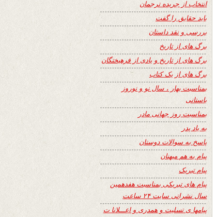
انتخاب از جریده ترجمان
باید حقایق را گفت
بررسی و نقد داستان
برگ های از تاریخ
برگ های از تاریخ و یادی از فرهیختگان
برگ های از یک کتاب
بمناسبت بهار ، سال نو و نوروز
باستانی
بمناسبت روز جهانی مادر
به یاد پدر
پاسخ به سوالات دوستان
پیام به هم میهنان
پیام تبریک
پیام های تبریکی بمناسبت هفدهمین
سال نشراتی سایت ۲۴ ساعت
پیامها ی تسلیت و همدری و اعـــلانا ت