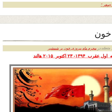
 جوهر "
خون
ر
محرم ماه پیروزی خون بر شمشیر
قرب ۱۳۹۴- ۲۳ اکتوبر
۲۰۱۵ هالند