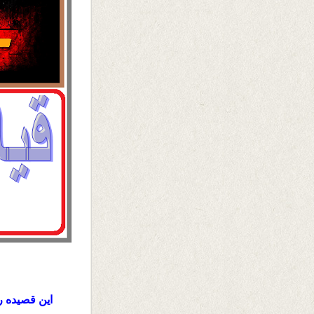
این قصیده را درسال 2008 سروده ام ولی 