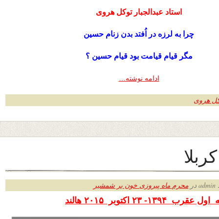
استاد عبدالجبار توکل هروی
چرا به لرزه در اُفتد بدن زنام حسین
مگر قیام قیامت بود قیام حسین ؟
ادامه نوشته…
وکل هروی
ربلا
ر
محرم ماه پیروزی خون بر شمشیر
قرب ۱۳۹۴- ۲۳ اکتوبر
۲۰۱۵ هالند