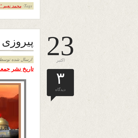
Tags:
محمد نعیم "
23
پيروزى 
ارسال شده توسط admin د
اکتبر
تاریخ نشر جمعه اول ع
۳
دیدگاه