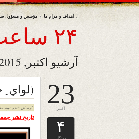
اهداف و مرام ما
مؤسس و مسؤول سا
۲۴ ساعت
آرشیو اکتبر, 2015
23
(لواي ِ 
ارسال شده توسط admin د
اکتبر
تاریخ نشر جمعه اول عق
۴
دیدگاه