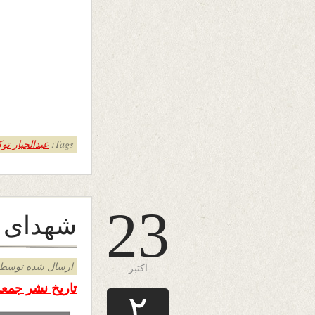
Tags:
عبدالجبار ت
23
شهدای ک
ارسال شده توسط admin د
اکتبر
تاریخ نشر جمعه اول ع
۲