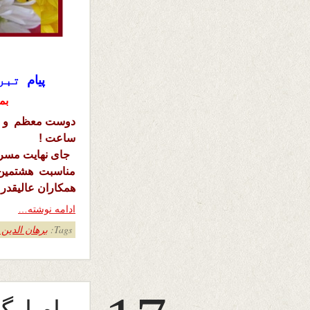
پیام
تبر
بم
ساعت !
جای نهایت مسرت
همکاران عالیقدر 
ادامه نوشته…
Tags:
برهان الدین
پیام ار