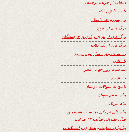
انتخاب از جریده ترجمان
باید حقایق را گفت
بررسی و نقد داستان
برگ های از تاریخ
برگ های از تاریخ و یادی از فرهیختگان
برگ های از یک کتاب
بمناسبت بهار ، سال نو و نوروز
باستانی
بمناسبت روز جهانی مادر
به یاد پدر
پاسخ به سوالات دوستان
پیام به هم میهنان
پیام تبریک
پیام های تبریکی بمناسبت هفدهمین
سال نشراتی سایت ۲۴ ساعت
پیامها ی تسلیت و همدری و اعـــلانا ت