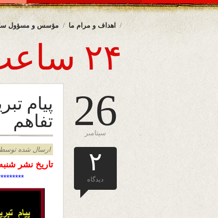
اهداف و مرام ما
مؤسس و مسؤول سا
۲۴ ساعت
26
پیام تب
تفاهم
سپتامبر
ارسال شده توسط admin د
۲
تاریخ نشر شنبه چهارم می
**********
دیدگاه