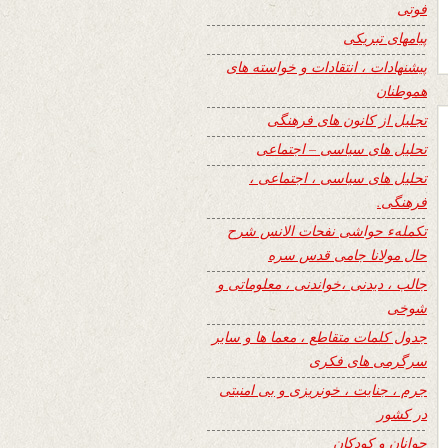
فوتی
پیامهای تبریکی
پیشنهادات ، انتقادات و خواسته های
هموطنان
تجلیل از کانون های فرهنگی
تحلیل های سیاسی – اجتماعی
تحلیل های سیاسی ، اجتماعی ،
فرهنگی.
تکملهء حواشی نفحات الانس شرح
حال مولانا جامی قدس سره
جالب ، دیدنی ،خواندنی ، معلوماتی و
شوخی
جدول کلمات متقاطع ، معما ها و سایر
سرگرمی های فکری
جرم ، جنایت ، خونریزی و بی امنیتی
در کشور
جوانان و کودکان