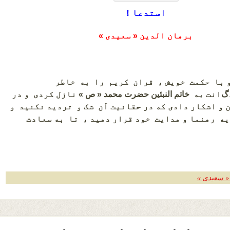
استدعا
!
برهان الدین « سعیدی »
 با حکمت خویش ، قران کریم را به خاطر
گ
انت
به
خاتم النبئین حضرت محمد
«
ص
» نازل کردی و در
 و اشکار دادی که در حقانیت آن شک و تردید نکنید و
ه رهنما و هدایت خود قرار دهید ، تا به سعادت
 « سعیدی »