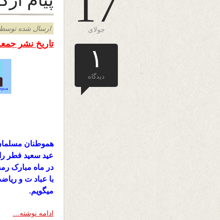
17
ارسال شده توسط admin د
جولای
تاریخ نشر جمعه ۲۶ سرطان ۱۳۹۴ 
۱
دیدگاه
هموطنان مسلمان 
عید سعید فطر را 
در ماه مبارک رم
با عباد ت و ریاض
میگویم.
ادامه نوشته…