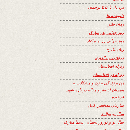
درد دل با کاکا ترجمان
دلنوشته ها
رمان طنز
روز جهانی پدر مبارک
روز جهانی زن مبارکباد
زبان مادری
زراعتی و مالداری
زلزله افغانستان
زلزله در افغانستان
زن و زندگی – زن و مشکلات –
همچنان اشعار و مقاله در باره شهید
فرخنده
سازمان مدافعین کابل
سال نو میلادی
سال نو و نوروز باستانی بشما مبارک