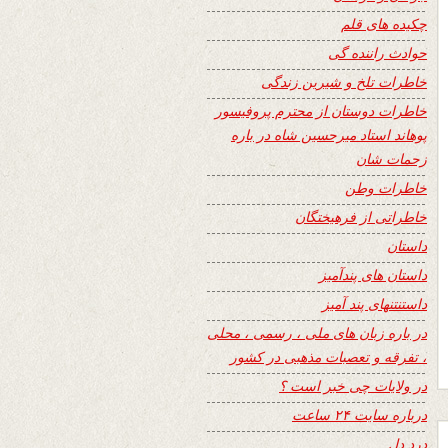
چکیده های قلم
حوادث راننده گی
خاطرات تلخ و شیرین زندگی
خاطرات دوستان از محترم پروفیسور
پوهاند استاد میرحسین شاه در باره
زحمات شان
خاطرات وطن
خاطراتی از فرهیختگان
داستان
داستان های پندآمیز
داستنتنهای پند آمیز
در باره زبان های ملی ، رسمی ، محلی
، تفرقه و تعصبات مذهبی در کشور
در ولایات چی خبر است ؟
درباره سایت ۲۴ ساعت
درد دل