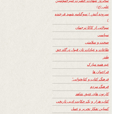
سالروز شهادت حضرت امیرالمؤمنین
علی (ع)
سروده آتش { سوگنامه شهید فرخنده
}
سولاتی از کاکا ترجمان
سیاسی
صحت و سلامتی
طاعات و عبادات تان قبول درگاه حق
طنز
عید همه مبارک
فراخوان ها
فرهنگ کتاب و کتابخوانی٬
فرهنگ مردم
کارتون های عتیق شاهد
کتاب هزار و یک حکایت ادبی تاریخی
کمپاین تفکرُ تحریر و عمل