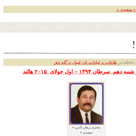
 « سعیدی »
ر
طاعات و عبادات تان قبول درگاه حق
رطان ۱۳۹۴ – اول جولای ۲۰۱۵ هالند
محترم برهان الدین «
سعیدی »