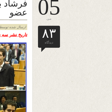
05
فرشاد ب
عضو
می
ارسال شده توسط admin د
۸۳
تاریخ نشر سه شنبه ۱۵ ثور ۱۳۹۴ – پنجم م
دیدگاه