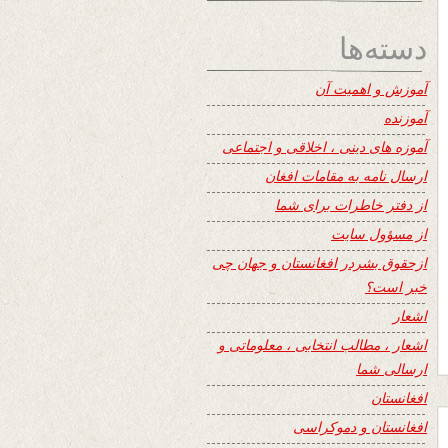
دسته‌ها
آموزش و اهمیت آن
آموزنده
آموزه های دینی ، اخلاقی و اجتماعی
ارسال نامه به مقامات افغان
از دفتر خاطرات برای شما
از مسؤول سایت
ازحقوق بشردر افغانستان و جهان چی
خبر است؟
اشعار
اشعار ، مطالب انتخابی ، معلوماتی و
ارسالی شما
افغانستان
افغانستان و دموکراسی