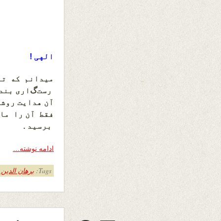
الهی !
میدانم که تو
رست
گ
اری
بند
آن هدایت روشن
فقط آن را مای
برسید .
ادامه نوشته…
Tags:
برهان الدین