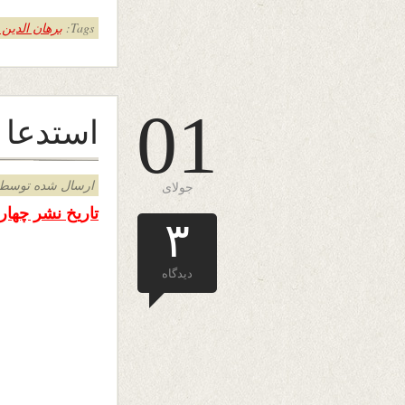
Tags:
برهان الدین
01
استدعا !
ارسال شده توسط admin د
جولای
تاریخ نشر چهار شنبه دهم س
۳
دیدگاه