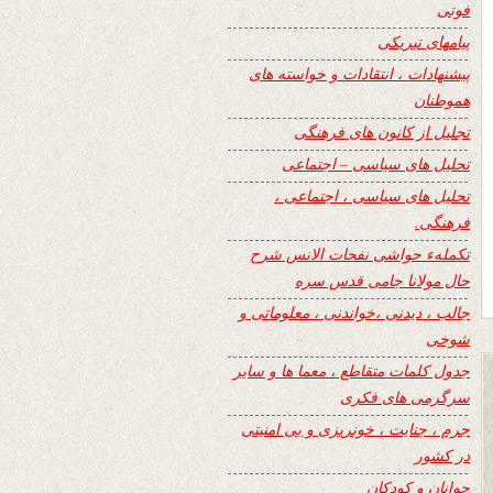
فوتی
پیامهای تبریکی
پیشنهادات ، انتقادات و خواسته های
هموطنان
تجلیل از کانون های فرهنگی
تحلیل های سیاسی – اجتماعی
تحلیل های سیاسی ، اجتماعی ،
فرهنگی.
تکملهء حواشی نفحات الانس شرح
حال مولانا جامی قدس سره
جالب ، دیدنی ،خواندنی ، معلوماتی و
شوخی
جدول کلمات متقاطع ، معما ها و سایر
سرگرمی های فکری
جرم ، جنایت ، خونریزی و بی امنیتی
در کشور
جوانان و کودکان