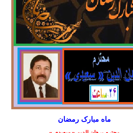
ماه مبارک رمضان
محترم برهان الدین « سعیدی »