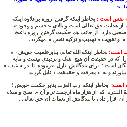
ه نفس است :
بخاطر اینکه گرفتن روزه برعلاوه اینکه
ز هدایت حق تعالی است و بالای « جسم و وجود »
 صحیی دارد ؛ از جانب هم حکمت گرفتن روزه باعث
و تقویت « تهذیب و تزکیه نفس » میگردد.
ت است:
بخاطر اینکه الله تعالی بنابرعلمیت خویش ، «
ا که در حقیقت آن هيچ شک و ترديدى نيست و مايه
گان است ؛ برای بندگانش نازل فرموده تا در « غیب »
 بیاورند و به « معرفت و حقیـقت» نایل گردند .
 است:
بخاطر اینکه رب العزت بنابر حکمت خویش ؛
 القدر» که از هزار ماه ارجمند تر و آن « صلح و سلام
آن قرار داد ، تا بندگانش از نعمات آن حق تعالی ،