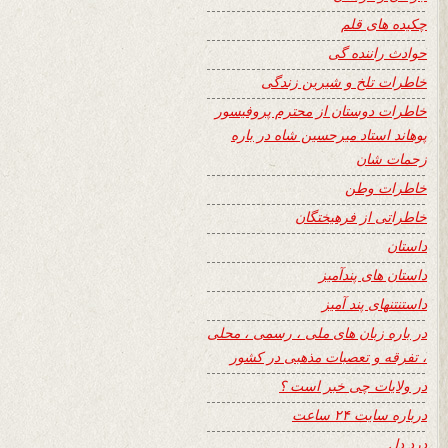
چکیده های قلم
حوادث راننده گی
خاطرات تلخ و شیرین زندگی
خاطرات دوستان از محترم پروفیسور
پوهاند استاد میرحسین شاه در باره
زحمات شان
خاطرات وطن
خاطراتی از فرهیختگان
داستان
داستان های پندآمیز
داستنتنهای پند آمیز
در باره زبان های ملی ، رسمی ، محلی
، تفرقه و تعصبات مذهبی در کشور
در ولایات چی خبر است ؟
درباره سایت ۲۴ ساعت
درد دل