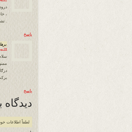
درود
، خا
. تش
پاسخ
برها
28 می 2017 در 19:20
سلام
ممنو
درګا
برکت
پاسخ
دیدگاه ب
لطفاً اطلاعات خود