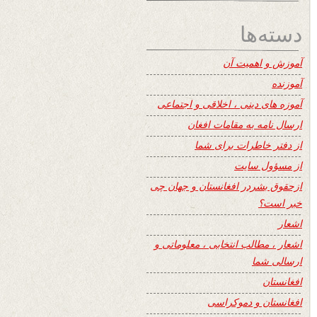
دسته‌ها
آموزش و اهمیت آن
آموزنده
آموزه های دینی ، اخلاقی و اجتماعی
ارسال نامه به مقامات افغان
از دفتر خاطرات برای شما
از مسؤول سایت
ازحقوق بشردر افغانستان و جهان چی
خبر است؟
اشعار
اشعار ، مطالب انتخابی ، معلوماتی و
ارسالی شما
افغانستان
افغانستان و دموکراسی