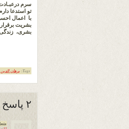
سرم درعبـادت 
تو استدعا دارم
با اعمال احسن
بشریت برقرار 
بشری، زندگی ن
Tags:
برهان الدین
۲ پاسخ به “ماه مبارک رمضان”
dmin
27 می 2017 در 23:57