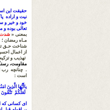
حقیقت این اس
نیت و اراده پ
خود و خیر و س
تعالی بوده و 
بمعنی «
شدت 
مـاه رمضان ؛ 
شناخت حـق تعا
از اعمال احس
تهذیب و تزکیه
مقاومت، رستگ
است :
یاأَيُّهَا الَّذِينَ 
لَعَلَّكُمْ تَتَّقُونَ‏ « ۱۸۳
ای كسانی كه اي
بر اقوام قبل 