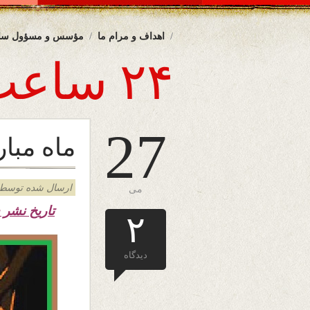
اهداف و مرام ما
مؤسس و مسؤول سا
۲۴ ساعت
27
ماه مبا
ارسال شده توسط admin د
می
تاریخ نشر
۲
دیدگاه