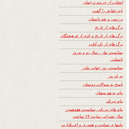
انتخاب از جریده ترجمان
باید حقایق را گفت
بررسی و نقد داستان
برگ های از تاریخ
برگ های از تاریخ و یادی از فرهیختگان
برگ های از یک کتاب
بمناسبت بهار ، سال نو و نوروز
باستانی
بمناسبت روز جهانی مادر
به یاد پدر
پاسخ به سوالات دوستان
پیام به هم میهنان
پیام تبریک
پیام های تبریکی بمناسبت هفدهمین
سال نشراتی سایت ۲۴ ساعت
پیامها ی تسلیت و همدری و اعـــلانا ت