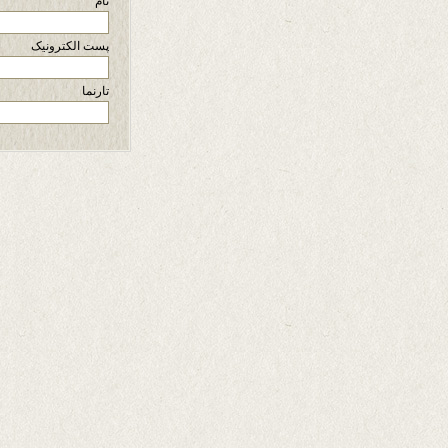
نام
پست الکترونیک
تارنما