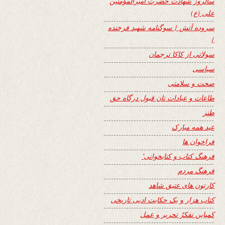
سالروز شهادت حضرت امیرالمؤمنین
علی (ع)
سروده آتش { سوگنامه شهید فرخنده
}
سولاتی از کاکا ترجمان
سیاسی
صحت و سلامتی
طاعات و عبادات تان قبول درگاه حق
طنز
عید همه مبارک
فراخوان ها
فرهنگ کتاب و کتابخوانی٬
فرهنگ مردم
کارتون های عتیق شاهد
کتاب هزار و یک حکایت ادبی تاریخی
کمپاین تفکرُ تحریر و عمل