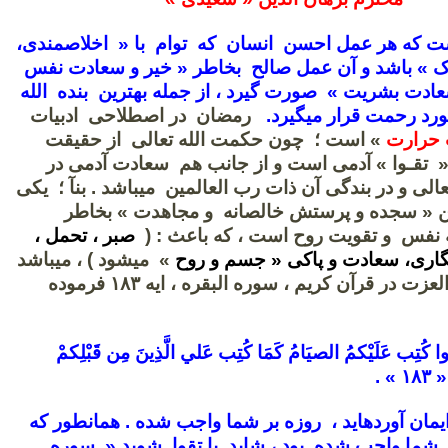
ت که هر عمل احسن انسان که توام با « اخلاصمندی،
اک » باشد و آن عمل صالح بخاطر « خیر و سعادت نفس
عادت بشریت » صورت گیرد ، از جمله بهترین بنده الله
مورد رحمت قرار میگیرد.
رمضان در اصطلاحی ادبیات
حرارت
» است ؛ چون حکمت الله تعالی از حقیقت
« تقـوا » آدمی است و از جانب هم سعادت آدمی در
لی و در بندگی آن ذات رب العالمین میباشد . بنآ ؛ یکی
ن « سجده و پرستش خالصانه و مجاهدت » بخاطر
 نفس و تقویت روح است ، که باعث : (
صبر ، تحمل ،
اری، سعادت و پاکی « جسم و روح
» میشود ) ، میباشد
. چنانچه رب العزت در قرآن کریم ، سوره البقره ، ایه ۱۸۳ فرموده
امَنُوا كُتِب عَلَيْكمُ الصيَامُ كَمَا كُتِب عَلي الَّذِينَ مِن قَبْلِكمْ
 » .
مان آورده‏ايد ، روزه بر شما واجب شده . همانطور كه
از شما واجب شده بود ، شايد با تقوا شويد « سوره