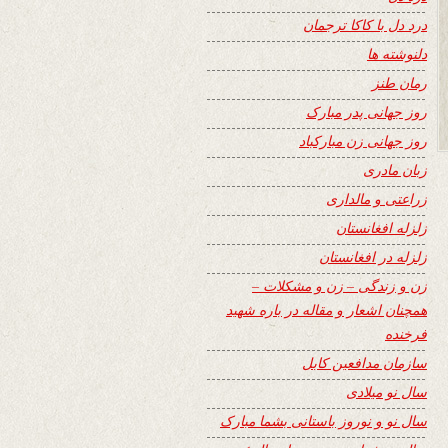
درد دل با کاکا ترجمان
دلنوشته ها
رمان طنز
روز جهانی پدر مبارک
روز جهانی زن مبارکباد
زبان مادری
زراعتی و مالداری
زلزله افغانستان
زلزله در افغانستان
زن و زندگی – زن و مشکلات –
همچنان اشعار و مقاله در باره شهید
فرخنده
سازمان مدافعین کابل
سال نو میلادی
سال نو و نوروز باستانی بشما مبارک