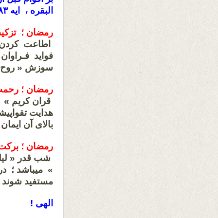
البقره ، ایه ۱۸۳ » .
رمضان ؛ تزکی
اطاعت کردن ا
فواید فـراوان
سوزش « روح » 
رمضان ؛ رحم
قران کریم » ر
هدايت تقواپيش
بالای آن ایمان
رمضان ؛ برکت
شب قدر « لیلهّ
» میباشد ؛ در 
مستفید شوند .
الهی !