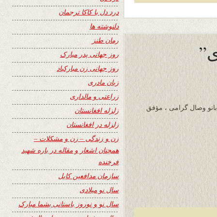
درد دل با کاکا ترجمان
دلنوشته ها
رمان طنز
ی”
روز جهانی پدر مبارک
روز جهانی زن مبارکباد
زبان مادری
زراعتی و مالداری
 بانو وصال گرامی ، مؤفق
زلزله افغانستان
زلزله در افغانستان
زن و زندگی – زن و مشکلات –
همچنان اشعار و مقاله در باره شهید
فرخنده
سازمان مدافعین کابل
سال نو میلادی
سال نو و نوروز باستانی بشما مبارک