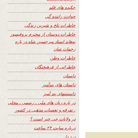
چکیده های قلم
حوادث راننده گی
خاطرات تلخ و شیرین زندگی
خاطرات دوستان از محترم پروفیسور
پوهاند استاد میرحسین شاه در باره
زحمات شان
خاطرات وطن
خاطراتی از فرهیختگان
داستان
داستان های پندآمیز
داستنتنهای پند آمیز
در باره زبان های ملی ، رسمی ، محلی
، تفرقه و تعصبات مذهبی در کشور
در ولایات چی خبر است ؟
درباره سایت ۲۴ ساعت
درد دل