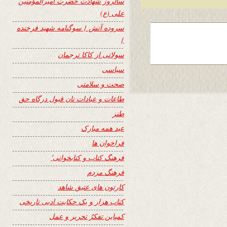
سالروز شهادت حضرت امیرالمؤمنین
علی (ع)
سروده آتش { سوگنامه شهید فرخنده
}
سولاتی از کاکا ترجمان
سیاسی
صحت و سلامتی
طاعات و عبادات تان قبول درگاه حق
طنز
عید همه مبارک
فراخوان ها
فرهنگ کتاب و کتابخوانی٬
فرهنگ مردم
کارتون های عتیق شاهد
کتاب هزار و یک حکایت ادبی تاریخی
کمپاین تفکرُ تحریر و عمل