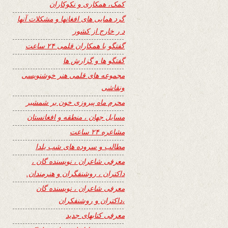
کمک، همکاری و نکوکاران
گرد همایی های افغانها و مشکلات آنها
د ر خارج از کشور
گفتگو با همکاران قلمی ۲۴ ساعت
گفتگو ها و گزارش ها
مجموعه های قلمی هنر خوشنویسی
ونقاشی
محرم ماه پیروزی خون بر شمشیر
مسایل جهان ، منطقه و افغانستان
مشاعره ۲۴ ساعت
مطالب و سروده های شب یلدا
معرفی شاعران ، نویسنده گان ،
داکتران ، روشنفگران و هنرمندان.
معرفی شاعران ، نویسنده گان
،داکتران و روشنفکران
معرفی کتابهای جدید