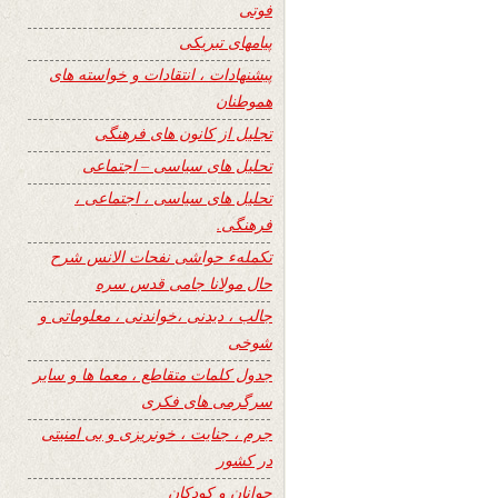
فوتی
پیامهای تبریکی
پیشنهادات ، انتقادات و خواسته های
هموطنان
تجلیل از کانون های فرهنگی
تحلیل های سیاسی – اجتماعی
تحلیل های سیاسی ، اجتماعی ،
فرهنگی.
تکملهء حواشی نفحات الانس شرح
حال مولانا جامی قدس سره
جالب ، دیدنی ،خواندنی ، معلوماتی و
شوخی
جدول کلمات متقاطع ، معما ها و سایر
سرگرمی های فکری
جرم ، جنایت ، خونریزی و بی امنیتی
در کشور
جوانان و کودکان