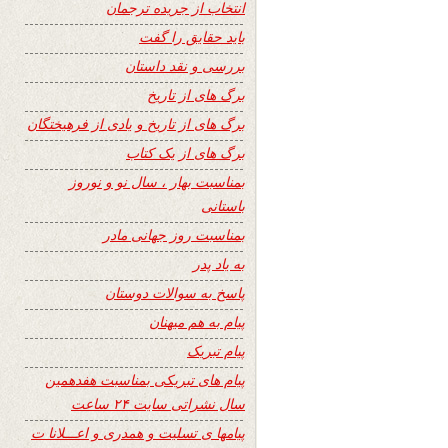
انتخاب از جریده ترجمان
باید حقایق را گفت
بررسی و نقد داستان
برگ های از تاریخ
برگ های از تاریخ و یادی از فرهیختگان
برگ های از یک کتاب
بمناسبت بهار ، سال نو و نوروز
باستانی
بمناسبت روز جهانی مادر
به یاد پدر
پاسخ به سوالات دوستان
پیام به هم میهنان
پیام تبریک
پیام های تبریکی بمناسبت هفدهمین
سال نشراتی سایت ۲۴ ساعت
پیامها ی تسلیت و همدری و اعـــلانا ت