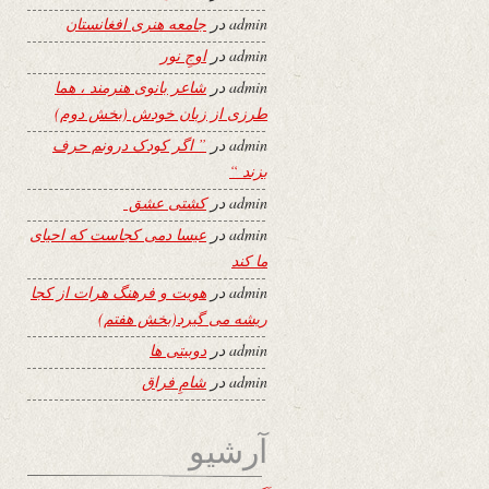
admin
در
جامعه هنری افغانستان
admin
در
اوجِ نور
admin
در
شاعر بانوی هنرمند ، هما
طرزی از زبان خودش (بخش دوم)
admin
در
” اگر کودک درونم حرف
بزند “
admin
در
کشتی عشق
admin
در
عیسا دمی کجاست که احیای
ما کند
admin
در
هویت و فرهنگ هرات از کجا
ریشه می گیرد(بخش هفتم)
admin
در
دوبیتی ها
admin
در
شامِ فراق
آرشیو