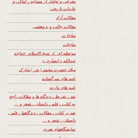
معرفی و تجلیل از مساجد ، اماکن و
عابدات تاریخی
مقالات آزاد
مقالات جالب و پژوهشی
مناجا ت
مناجات
موعظه ای از شیخ الاسلام خواجه
عبدالله « انصاری »
میلاد حضرت محمد ( ص ) مبارک
نامه های سرگشاده
نامه های وارده
نفد ، تقریظ ، دیدگاه ها و مقالات راجع
به کتاب ، فلم ، داستان ، شعر و …
نفد بر کتاب ، مقالات ، دیدگاهها ، فلم ،
داستان ، شعر و …
نمایشگاههای هنری
نیمه شعبان