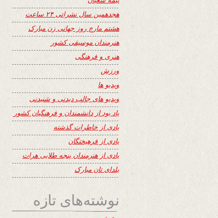
هجدهمین سال نشراتی ۲۴ ساعت
هشتم مارچ روز جهانی زن مبارک
هنرمندان موسیقی کشور
هنری و فرهنگی
ورزش
ویدیو ها
ویدیو های جالب دیدنی و شنیدنی
یاد بود از دانشمندان و فرهنگیان کشور
یادی از خاطرات گذشته
یادی از فرهیختگان
یادی از هنرمندان پنجه طلایی هرات
یلدای تان مبارک
نوشته‌های تازه