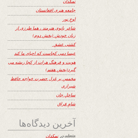
نمکدان
جامعه هنری افغانستان
اوجِ نور
شاعر بانوی هنرمند ، هما طرزی از
زبان خودش (بخش دوم)
کشتی عشق
عیسا دمی کجاست که احیای ما کند
هویت و فرهنگ هرات از کجا ریشه می
گیرد(بخش هفتم)
مخمس بر غزل حضرت خواجه حافظ
شیرازی
ساحلِ جان
شامِ فراق
آخرین دیدگاه‌ها
admin
در
نمکدان