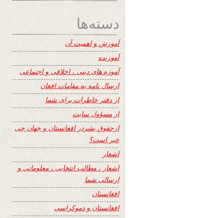
دسته‌ها
آموزش و اهمیت آن
آموزنده
آموزه های دینی ، اخلاقی و اجتماعی
ارسال نامه به مقامات افغان
از دفتر خاطرات برای شما
از مسؤول سایت
ازحقوق بشردر افغانستان و جهان چی
خبر است؟
اشعار
اشعار ، مطالب انتخابی ، معلوماتی و
ارسالی شما
افغانستان
افغانستان و دموکراسی