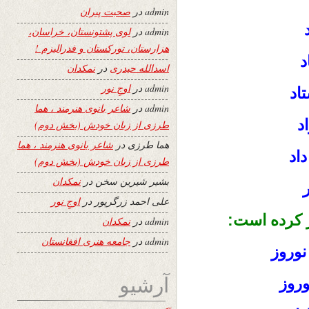
admin
در
صحبت پیران
admin
در
لوی پشتونستان، خراسان،
هزارستان، تورکستان و فدرالیزم !
د
اسدالله حیدری
در
نمکدان
admin
در
اوجِ نور
اد
admin
در
شاعر بانوی هنرمند ، هما
د
طرزی از زبان خودش (بخش دوم)
هما طرزی
در
شاعر بانوی هنرمند ، هما
اد
طرزی از زبان خودش (بخش دوم)
بشیر شیرین سخن
در
نمکدان
علی احمد زرگرپور
در
اوجِ نور
 کرده است:
admin
در
نمکدان
admin
در
جامعه هنری افغانستان
نوروز
آرشیو
وروز