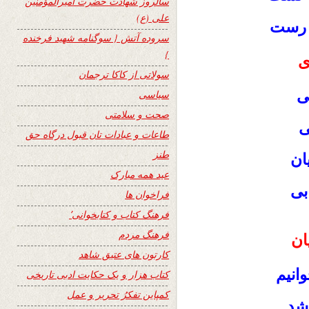
سالروز شهادت حضرت امیرالمؤمنین
علی (ع)
د رست
سروده آتش { سوگنامه شهید فرخنده
}
ی
سولاتی از کاکا ترجمان
ی
سیاسی
صحت و سلامتی
ی
طاعات و عبادات تان قبول درگاه حق
طنز
ان
عید همه مبارک
بی
فراخوان ها
فرهنگ کتاب و کتابخوانی٬
فرهنگ مردم
ان
کارتون های عتیق شاهد
انیم
کتاب هزار و یک حکایت ادبی تاریخی
کمپاین تفکرُ تحریر و عمل
 شد