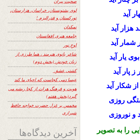
صحبت پیران
لوی پشتونستان، خراسان، هزارستان،
ار آید
تورکستان و فدرالیزم !
نمکدان
د هزار آید
جامعه هنری افغانستان
 شمار آید
اوجِ نور
شاعر بانوی هنرمند ، هما طرزی از
ی یار آید
زبان خودش (بخش دوم)
 پار آید
کشتی عشق
عیسا دمی کجاست که احیای ما کند
ز شکار آید
هویت و فرهنگ هرات از کجا ریشه می
گیرد(بخش هفتم)
تگی روزی
مخمس بر غزل حضرت خواجه حافظ
شیرازی
 و نوروزی
ی را به تصویر
آخرین دیدگاه‌ها