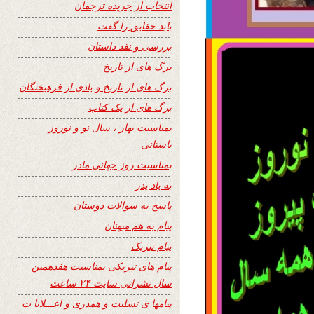
انتخاب از جریده ترجمان
باید حقایق را گفت
بررسی و نقد داستان
برگ های از تاریخ
برگ های از تاریخ و یادی از فرهیختگان
برگ های از یک کتاب
بمناسبت بهار ، سال نو و نوروز
باستانی
بمناسبت روز جهانی مادر
به یاد پدر
پاسخ به سوالات دوستان
پیام به هم میهنان
پیام تبریک
پیام های تبریکی بمناسبت هفدهمین
سال نشراتی سایت ۲۴ ساعت
پیامها ی تسلیت و همدری و اعـــلانا ت