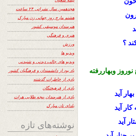
خون
هجدهمین سال نشراتی ۲۴ ساعت
رون
هشتم مارچ روز جهانی زن مبارک
هنرمندان موسیقی کشور
د
هنری و فرهنگی
ند ؟
ورزش
ویدیو ها
ویدیو های جالب دیدنی و شنیدنی
نوروز وبهاررفته
یاد بود از دانشمندان و فرهنگیان کشور
یادی از خاطرات گذشته
یادی از فرهیختگان
بهار آید
یادی از هنرمندان پنجه طلایی هرات
یلدای تان مبارک
 کار آید
ار آید
نوشته‌های تازه
 چنار آید