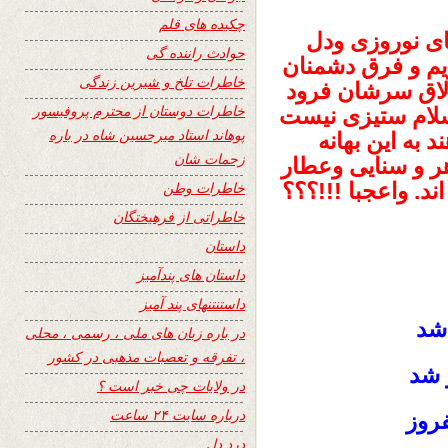
چکیده های قلم
ی نوروزی ودل
حوادث راننده گی
یم و فرق دشمنان
خاطرات تلخ و شیرین زندگی
الاق سرشان فرود
خاطرات دوستان از محترم پروفیسور
اسلام ستیزی نیست
پوهاند استاد میرحسین شاه در باره
 به این بهانه
زحمات شان
اهر و سنایی وعطار
د. واعجبا !!!؟؟؟
خاطرات وطن
خاطراتی از فرهیختگان
داستان
داستان های پندآمیز
داستنتنهای پند آمیز
 شد
در باره زبان های ملی ، رسمی ، محلی
، تفرقه و تعصبات مذهبی در کشور
 شد
در ولایات چی خبر است ؟
درباره سایت ۲۴ ساعت
روز
درد دل