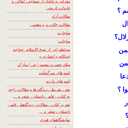
معرفی و تجلیل از مساجد ، اماکن و
عابدات تاریخی
م ؟
مقالات آزاد
ل
مقالات جالب و پژوهشی
مناجا ت
لال؟
مناجات
چمن
موعظه ای از شیخ الاسلام خواجه
عبدالله « انصاری »
سمن
میلاد حضرت محمد ( ص ) مبارک
نامه های سرگشاده
عا
نامه های وارده
ا ؟
نفد ، تقریظ ، دیدگاه ها و مقالات راجع
به کتاب ، فلم ، داستان ، شعر و …
ر
نفد بر کتاب ، مقالات ، دیدگاهها ، فلم ،
داستان ، شعر و …
؟
نمایشگاههای هنری
نیمه شعبان