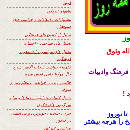
فوتی
پیامهای تبریکی
پیشنهادات ، انتقادات و خواسته های
هموطنان
تجلیل از کانون های فرهنگی
ز
تحلیل های سیاسی – اجتماعی
لله وثوق
تحلیل های سیاسی ، اجتماعی ،
فرهنگی.
تکملهء حواشی نفحات الانس شرح
 فرهنگ وادبیات
حال مولانا جامی قدس سره
جالب ، دیدنی ،خواندنی ، معلوماتی و
شوخی
 !
جدول کلمات متقاطع ، معما ها و سایر
سرگرمی های فکری
ا نوروز
جرم ، جنایت ، خونریزی و بی امنیتی
در کشور
یخ را هرچه بیشتر
جوانان و کودکان