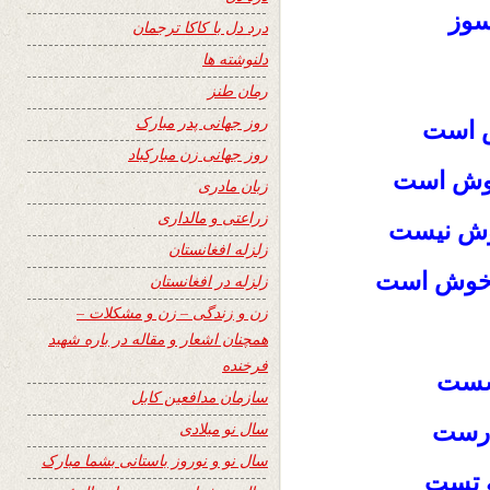
سوز
درد دل با کاکا ترجمان
دلنوشته ها
رمان طنز
روز جهانی پدر مبارک
ش است
روز جهانی زن مبارکباد
خوش است
زبان مادری
زراعتی و مالداری
وش نیست
زلزله افغانستان
 خوش است
زلزله در افغانستان
زن و زندگی – زن و مشکلات –
همچنان اشعار و مقاله در باره شهید
فرخنده
بشست
سازمان مدافعین کابل
درست
سال نو میلادی
سال نو و نوروز باستانی بشما مبارک
ه تست