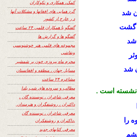
کمک، همکاری و نکوکاران
گرد همایی های افغانها و مشکلات آنها
ن شد
د ر خارج از کشور
 گشت
گفتگو با همکاران قلمی ۲۴ ساعت
گفتگو ها و گزارش ها
شد
مجموعه های قلمی هنر خوشنویسی
ونقاشی
ثر
محرم ماه پیروزی خون بر شمشیر
 شد
مسایل جهان ، منطقه و افغانستان
مشاعره ۲۴ ساعت
مطالب و سروده های شب یلدا
ه نشسته است .
معرفی شاعران ، نویسنده گان ،
داکتران ، روشنفگران و هنرمندان.
معرفی شاعران ، نویسنده گان
ه را
،داکتران و روشنفکران
معرفی کتابهای جدید
چشم