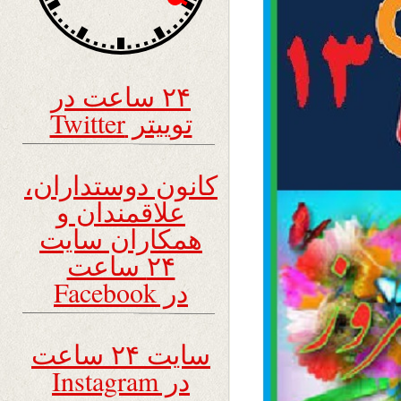
۲۴ ساعت در
توییتر Twitter
کانون دوستداران،
علاقمندان و
همکاران سایت
۲۴ ساعت
در Facebook
سایت ۲۴ ساعت
در Instagram