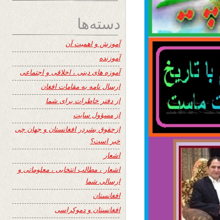
دسته‌ها
آموزش و اهمیت آن
آموزنده
آموزه های دینی ، اخلاقی و اجتماعی
ارسال نامه به مقامات افغان
از دفتر خاطرات برای شما
از مسؤول سایت
ازحقوق بشردر افغانستان و جهان چی
خبر است؟
اشعار
اشعار ، مطالب انتخابی ، معلوماتی و
ارسالی شما
افغانستان
افغانستان و دموکراسی