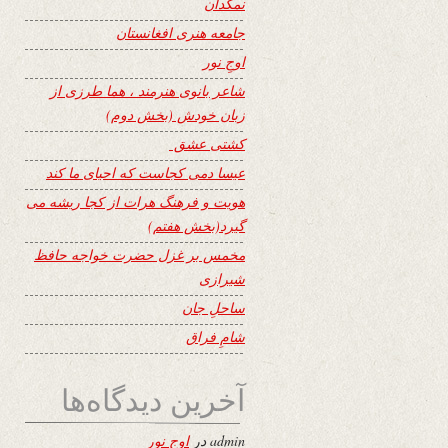
نمکدان
جامعه هنری افغانستان
اوجِ نور
شاعر بانوی هنرمند ، هما طرزی از
زبان خودش (بخش دوم)
کشتی عشق
عیسا دمی کجاست که احیای ما کند
هویت و فرهنگ هرات از کجا ریشه می
گیرد(بخش هفتم)
مخمس بر غزل حضرت خواجه حافظ
شیرازی
ساحلِ جان
شامِ فراق
آخرین دیدگاه‌ها
admin
در
اوجِ نور