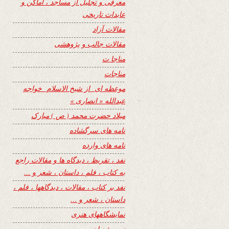
معرفی و تجلیل از مساجد ، اماکن و
عابدات تاریخی
مقالات آزاد
مقالات جالب و پژوهشی
مناجا ت
مناجات
موعظه ای از شیخ الاسلام خواجه
عبدالله « انصاری »
میلاد حضرت محمد ( ص ) مبارک
نامه های سرگشاده
نامه های وارده
نفد ، تقریظ ، دیدگاه ها و مقالات راجع
به کتاب ، فلم ، داستان ، شعر و …
نفد بر کتاب ، مقالات ، دیدگاهها ، فلم ،
داستان ، شعر و …
نمایشگاههای هنری
نیمه شعبان