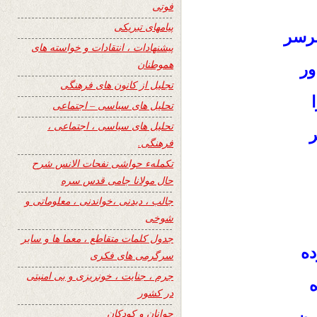
فوتی
پیامهای تبریکی
برسر
پیشنهادات ، انتقادات و خواسته های
هموطنان
ور
تجلیل از کانون های فرهنگی
تحلیل های سیاسی – اجتماعی
تحلیل های سیاسی ، اجتماعی ،
ر
فرهنگی.
تکملهء حواشی نفحات الانس شرح
حال مولانا جامی قدس سره
جالب ، دیدنی ،خواندنی ، معلوماتی و
شوخی
جدول کلمات متقاطع ، معما ها و سایر
ده
سرگرمی های فکری
جرم ، جنایت ، خونریزی و بی امنیتی
ه
در کشور
جوانان و کودکان