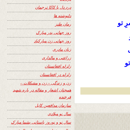
درد دل با کاکا ترجمان
دلنوشته ها
ِ تو
رمان طنز
روز جهانی پدر مبارک
روز جهانی زن مبارکباد
زبان مادری
زراعتی و مالداری
و
زلزله افغانستان
زلزله در افغانستان
زن و زندگی – زن و مشکلات –
همچنان اشعار و مقاله در باره شهید
فرخنده
سازمان مدافعین کابل
سال نو میلادی
سال نو و نوروز باستانی بشما مبارک