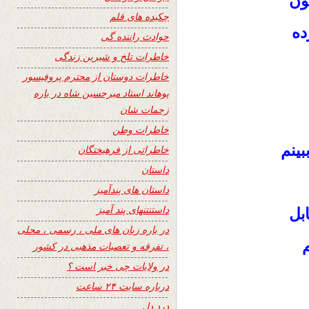
ون
چکیده های قلم
ده
حوادث راننده گی
خاطرات تلخ و شیرین زندگی
خاطرات دوستان از محترم پروفیسور
پوهاند استاد میرحسین شاه در باره
زحمات شان
خاطرات وطن
ينم
خاطراتی از فرهیختگان
داستان
داستان های پندآمیز
داستنتنهای پند آمیز
ابل
در باره زبان های ملی ، رسمی ، محلی
م
، تفرقه و تعصبات مذهبی در کشور
در ولایات چی خبر است ؟
درباره سایت ۲۴ ساعت
درد دل