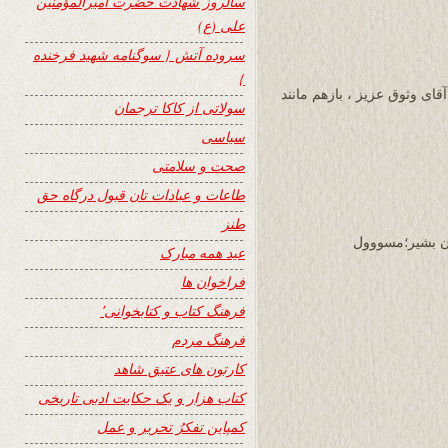
سالروز شهادت حضرت امیرالمؤمنین
علی (ع)
سروده آتش { سوگنامه شهید فرخنده
}
قای وثوق عزیز ، بازهم مانند
سولاتی از کاکا ترجمان
سیاسی
صحت و سلامتی
طاعات و عبادات تان قبول درگاه حق
طنز
ن بشير؛مسووول
عید همه مبارک
فراخوان ها
فرهنگ کتاب و کتابخوانی٬
فرهنگ مردم
کارتون های عتیق شاهد
کتاب هزار و یک حکایت ادبی تاریخی
کمپاین تفکرُ تحریر و عمل