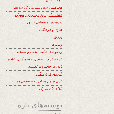
هجدهمین سال نشراتی ۲۴ ساعت
هشتم مارچ روز جهانی زن مبارک
هنرمندان موسیقی کشور
هنری و فرهنگی
ورزش
ویدیو ها
ویدیو های جالب دیدنی و شنیدنی
یاد بود از دانشمندان و فرهنگیان کشور
یادی از خاطرات گذشته
یادی از فرهیختگان
یادی از هنرمندان پنجه طلایی هرات
یلدای تان مبارک
نوشته‌های تازه