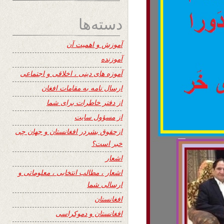
دسته‌ها
آموزش و اهمیت آن
آموزنده
آموزه های دینی ، اخلاقی و اجتماعی
ارسال نامه به مقامات افغان
از دفتر خاطرات برای شما
از مسؤول سایت
ازحقوق بشردر افغانستان و جهان چی
خبر است؟
اشعار
اشعار ، مطالب انتخابی ، معلوماتی و
ارسالی شما
افغانستان
افغانستان و دموکراسی