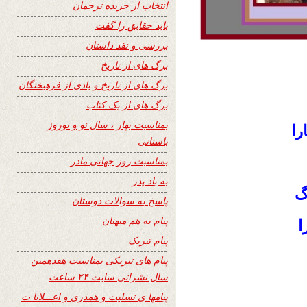
انتخاب از جریده ترجمان
باید حقایق را گفت
بررسی و نقد داستان
برگ های از تاریخ
برگ های از تاریخ و یادی از فرهیختگان
برگ های از یک کتاب
بمناسبت بهار ، سال نو و نوروز
را
باستانی
بمناسبت روز جهانی مادر
به یاد پدر
گ
پاسخ به سوالات دوستان
پیام به هم میهنان
ا
پیام تبریک
پیام های تبریکی بمناسبت هفدهمین
سال نشراتی سایت ۲۴ ساعت
پیامها ی تسلیت و همدری و اعـــلانا ت