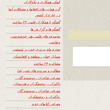
کمک، همکاری و نکوکاران
گرد همایی های افغانها و مشکلات آنها
د ر خارج از کشور
گفتگو با همکاران قلمی ۲۴ ساعت
گفتگو ها و گزارش ها
مجموعه های قلمی هنر خوشنویسی
ونقاشی
محرم ماه پیروزی خون بر شمشیر
مسایل جهان ، منطقه و افغانستان
مشاعره ۲۴ ساعت
مطالب و سروده های شب یلدا
معرفی شاعران ، نویسنده گان ،
داکتران ، روشنفگران و هنرمندان.
معرفی شاعران ، نویسنده گان
،داکتران و روشنفکران
معرفی کتابهای جدید