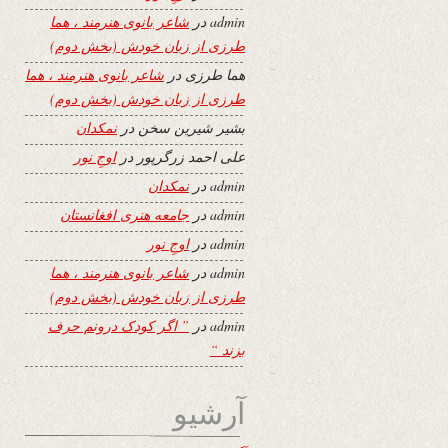
admin
در
شاعر بانوی هنرمند ، هما
طرزی از زبان خودش (بخش دوم)
هما طرزی
در
شاعر بانوی هنرمند ، هما
طرزی از زبان خودش (بخش دوم)
بشیر شیرین سخن
در
نمکدان
علی احمد زرگرپور
در
اوجِ نور
admin
در
نمکدان
admin
در
جامعه هنری افغانستان
admin
در
اوجِ نور
admin
در
شاعر بانوی هنرمند ، هما
طرزی از زبان خودش (بخش دوم)
admin
در
” اگر کودک درونم حرف
بزند “
آرشیو