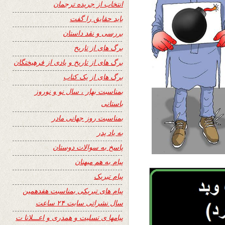
انتخاب از جریده ترجمان
باید حقایق را گفت
بررسی و نقد داستان
برگ های از تاریخ
برگ های از تاریخ و یادی از فرهیختگان
برگ های از یک کتاب
بمناسبت بهار ، سال نو و نوروز
باستانی
بمناسبت روز جهانی مادر
به یاد پدر
پاسخ به سوالات دوستان
پیام به هم میهنان
پیام تبریک
پیام های تبریکی بمناسبت هفدهمین
سال نشراتی سایت ۲۴ ساعت
پیامها ی تسلیت و همدری و اعـــلانا ت