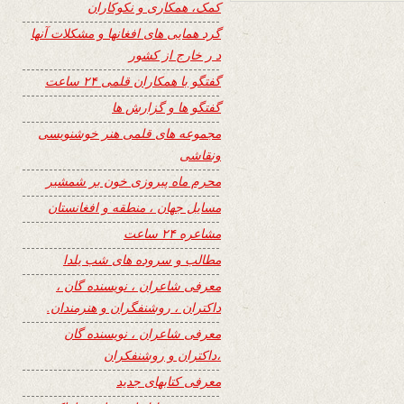
کمک، همکاری و نکوکاران
گرد همایی های افغانها و مشکلات آنها
د ر خارج از کشور
گفتگو با همکاران قلمی ۲۴ ساعت
گفتگو ها و گزارش ها
مجموعه های قلمی هنر خوشنویسی
ونقاشی
محرم ماه پیروزی خون بر شمشیر
مسایل جهان ، منطقه و افغانستان
مشاعره ۲۴ ساعت
مطالب و سروده های شب یلدا
معرفی شاعران ، نویسنده گان ،
داکتران ، روشنفگران و هنرمندان.
معرفی شاعران ، نویسنده گان
،داکتران و روشنفکران
معرفی کتابهای جدید