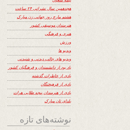
هجدهمین سال نشراتی ۲۴ ساعت
هشتم مارچ روز جهانی زن مبارک
هنرمندان موسیقی کشور
هنری و فرهنگی
ورزش
ویدیو ها
ویدیو های جالب دیدنی و شنیدنی
یاد بود از دانشمندان و فرهنگیان کشور
یادی از خاطرات گذشته
یادی از فرهیختگان
یادی از هنرمندان پنجه طلایی هرات
یلدای تان مبارک
نوشته‌های تازه