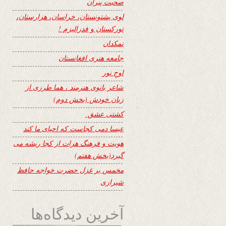
صحبت پیران
لوی پشتونستان، خراسان، هزارستان،
تورکستان و فدرالیزم !
نمکدان
جامعه هنری افغانستان
اوجِ نور
شاعر بانوی هنرمند ، هما طرزی از
زبان خودش (بخش دوم)
کشتی عشق
عیسا دمی کجاست که احیای ما کند
هویت و فرهنگ هرات از کجا ریشه می
گیرد(بخش هفتم)
مخمس بر غزل حضرت خواجه حافظ
شیرازی
آخرین دیدگاه‌ها