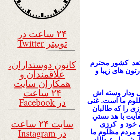
۲۴ ساعت در
توییتر Twitter
کانون دوستداران،
تعد کشور محترم
تون های زیبا و
علاقمندان و
همکاران سایت
۲۴ ساعت
ی ودار وسته اش
در Facebook
لوم ما است. غنی
ی را که طالبان
فایت با هد ىستي
سایت ۲۴ ساعت
 خود و کرزی
در Instagram
و مردم مظلوم ما
 بشمول عبدالله