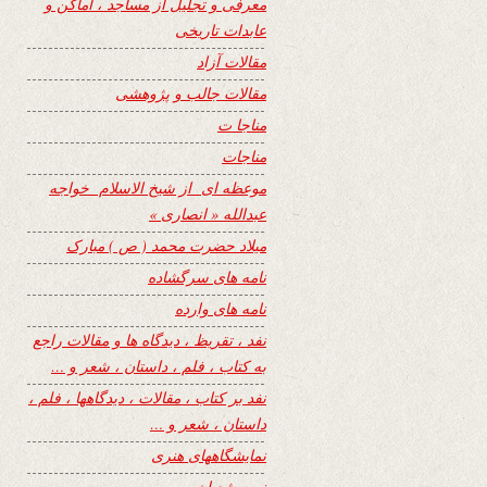
معرفی و تجلیل از مساجد ، اماکن و
عابدات تاریخی
مقالات آزاد
مقالات جالب و پژوهشی
مناجا ت
مناجات
موعظه ای از شیخ الاسلام خواجه
عبدالله « انصاری »
میلاد حضرت محمد ( ص ) مبارک
نامه های سرگشاده
نامه های وارده
نفد ، تقریظ ، دیدگاه ها و مقالات راجع
به کتاب ، فلم ، داستان ، شعر و …
نفد بر کتاب ، مقالات ، دیدگاهها ، فلم ،
داستان ، شعر و …
نمایشگاههای هنری
نیمه شعبان