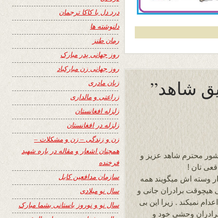
درد دل با کاکا ترجمان
دلنوشته ها
رمان طنز
روز جهانی پدر مبارک
روز جهانی زن مبارکباد
یق شاهد”
زبان مادری
زراعتی و مالداری
زلزله افغانستان
زلزله در افغانستان
زن و زندگی – زن و مشکلات –
همچنان اشعار و مقاله در باره شهید
ور محترم شاهد عزیز و
فرخنده
قعی تان !
سازمان مدافعین کابل
ار وسته اش میگویند همه
 هیچوقت برادران جانی و
سال نو میلادی
ام نمیکند . زیرا این بی
سال نو و نوروز باستانی بشما مبارک
رادران وحشی خود و