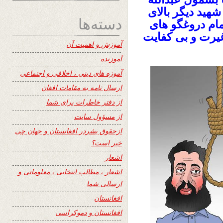
هید دیگر بالای
دسته‌ها
ام دروغگو های
یرت و بی کفایت
آموزش و اهمیت آن
آموزنده
آموزه های دینی ، اخلاقی و اجتماعی
ارسال نامه به مقامات افغان
از دفتر خاطرات برای شما
از مسؤول سایت
ازحقوق بشردر افغانستان و جهان چی
خبر است؟
اشعار
اشعار ، مطالب انتخابی ، معلوماتی و
ارسالی شما
افغانستان
افغانستان و دموکراسی