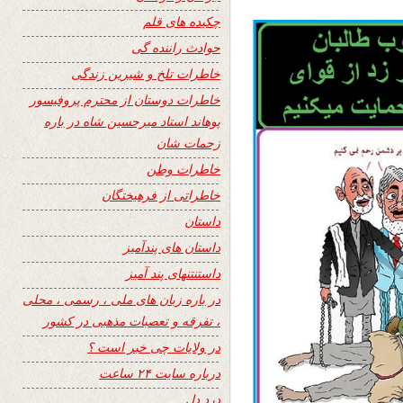
چکیده های قلم
حوادث راننده گی
خاطرات تلخ و شیرین زندگی
خاطرات دوستان از محترم پروفیسور
پوهاند استاد میرحسین شاه در باره
زحمات شان
خاطرات وطن
خاطراتی از فرهیختگان
داستان
داستان های پندآمیز
داستنتنهای پند آمیز
در باره زبان های ملی ، رسمی ، محلی
، تفرقه و تعصبات مذهبی در کشور
در ولایات چی خبر است ؟
درباره سایت ۲۴ ساعت
درد دل