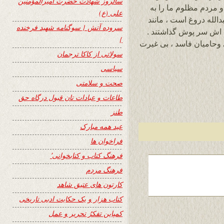
سالروز شهادت حضرت امیرالمؤمنین
و مردم مظلوم ما را به
علی (ع)
لله دروغ است ، مانند
سروده آتش { سوگنامه شهید فرخنده
ه اش سر پوش گذاشتند .
}
وحامیان فاسد ، بی غیرت
سولاتی از کاکا ترجمان
سیاسی
صحت و سلامتی
طاعات و عبادات تان قبول درگاه حق
طنز
عید همه مبارک
فراخوان ها
فرهنگ کتاب و کتابخوانی٬
فرهنگ مردم
کارتون های عتیق شاهد
کتاب هزار و یک حکایت ادبی تاریخی
کمپاین تفکرُ تحریر و عمل