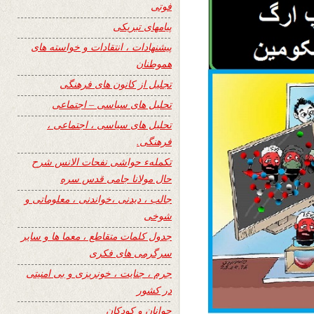
فوتی
پیامهای تبریکی
پیشنهادات ، انتقادات و خواسته های
هموطنان
تجلیل از کانون های فرهنگی
تحلیل های سیاسی – اجتماعی
تحلیل های سیاسی ، اجتماعی ،
فرهنگی.
تکملهء حواشی نفحات الانس شرح
حال مولانا جامی قدس سره
جالب ، دیدنی ،خواندنی ، معلوماتی و
شوخی
جدول کلمات متقاطع ، معما ها و سایر
سرگرمی های فکری
جرم ، جنایت ، خونریزی و بی امنیتی
در کشور
جوانان و کودکان