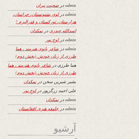
admin
در
صحبت پیران
admin
در
لوی پشتونستان، خراسان،
هزارستان، تورکستان و فدرالیزم !
اسدالله حیدری
در
نمکدان
admin
در
اوجِ نور
admin
در
شاعر بانوی هنرمند ، هما
طرزی از زبان خودش (بخش دوم)
هما طرزی
در
شاعر بانوی هنرمند ، هما
طرزی از زبان خودش (بخش دوم)
بشیر شیرین سخن
در
نمکدان
علی احمد زرگرپور
در
اوجِ نور
admin
در
نمکدان
admin
در
جامعه هنری افغانستان
آرشیو