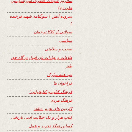
سالروز شهادت حضرت امیرالمؤمنین
علی (ع)
سروده آتش { سوگنامه شهید فرخنده
}
سولاتی از کاکا ترجمان
سیاسی
صحت و سلامتی
طاعات و عبادات تان قبول درگاه حق
طنز
عید همه مبارک
فراخوان ها
فرهنگ کتاب و کتابخوانی٬
فرهنگ مردم
کارتون های عتیق شاهد
کتاب هزار و یک حکایت ادبی تاریخی
کمپاین تفکرُ تحریر و عمل