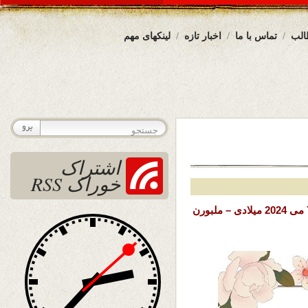
الب
تماس با ما
اخبار تازه
لینکهای مهم
اشتراک
خوراک RSS
تاریخ نشر: سه شنبه 18 ثور (اردیبهشت) 1403 خورشیدی – 7 می 2024 میلادی – ملبورن