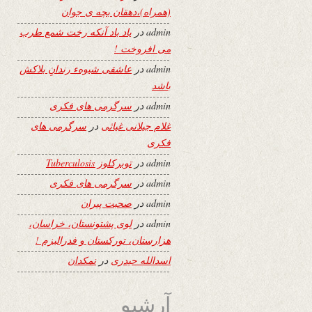
(همراه)،دهقان بچه ی جوان
admin
در
یاد باد آنکه رخت شمع طرب
می افروخت !
admin
در
عاشقی شیوهء رندانِ بلاکش
باشد
admin
در
سرگرمی های فکری
غلام جیلانی غیاثی
در
سرگرمی های
فکری
admin
در
توبرکلوز Tuberculosis
admin
در
سرگرمی های فکری
admin
در
صحبت پیران
admin
در
لوی پشتونستان، خراسان،
هزارستان، تورکستان و فدرالیزم !
اسدالله حیدری
در
نمکدان
آرشیو