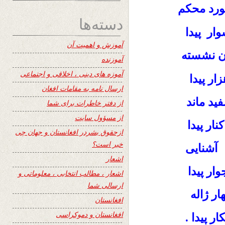
ورد محکم
دسته‌ها
ر پیدا
آموزش و اهمیت آن
ن نشسته
آموزنده
آموزه های دینی ، اخلاقی و اجتماعی
ار پیدا
ارسال نامه به مقامات افغان
فید ماند
از دفتر خاطرات برای شما
از مسؤول سایت
نار پیدا
ازحقوق بشردر افغانستان و جهان چی
خبر است؟
آشنایی
اشعار
ر پیدا
اشعار ، مطالب انتخابی ، معلوماتی و
ارسالی شما
ار ژاله
افغانستان
افغانستان و دموکراسی
ر پیدا .