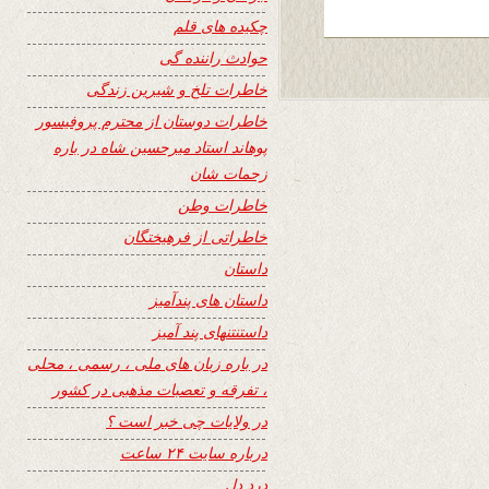
چکیده های قلم
حوادث راننده گی
خاطرات تلخ و شیرین زندگی
خاطرات دوستان از محترم پروفیسور
پوهاند استاد میرحسین شاه در باره
زحمات شان
خاطرات وطن
خاطراتی از فرهیختگان
داستان
داستان های پندآمیز
داستنتنهای پند آمیز
در باره زبان های ملی ، رسمی ، محلی
، تفرقه و تعصبات مذهبی در کشور
در ولایات چی خبر است ؟
درباره سایت ۲۴ ساعت
درد دل