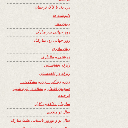
درد دل با کاکا ترجمان
دلنوشته ها
رمان طنز
روز جهانی پدر مبارک
روز جهانی زن مبارکباد
زبان مادری
زراعتی و مالداری
زلزله افغانستان
زلزله در افغانستان
زن و زندگی – زن و مشکلات –
همچنان اشعار و مقاله در باره شهید
فرخنده
سازمان مدافعین کابل
سال نو میلادی
سال نو و نوروز باستانی بشما مبارک