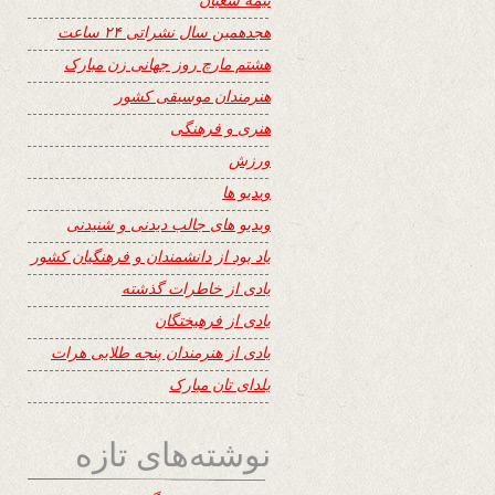
هجدهمین سال نشراتی ۲۴ ساعت
هشتم مارچ روز جهانی زن مبارک
هنرمندان موسیقی کشور
هنری و فرهنگی
ورزش
ویدیو ها
ویدیو های جالب دیدنی و شنیدنی
یاد بود از دانشمندان و فرهنگیان کشور
یادی از خاطرات گذشته
یادی از فرهیختگان
یادی از هنرمندان پنجه طلایی هرات
یلدای تان مبارک
نوشته‌های تازه