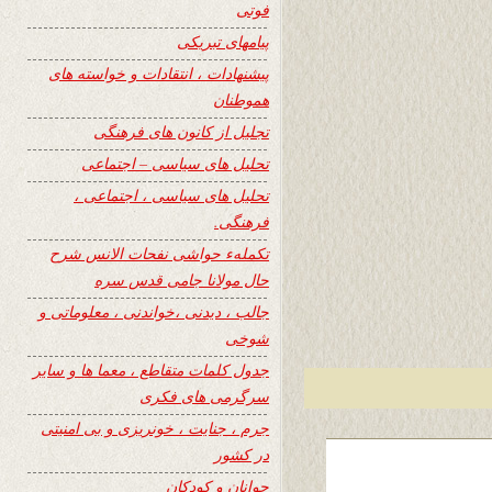
فوتی
پیامهای تبریکی
پیشنهادات ، انتقادات و خواسته های
هموطنان
تجلیل از کانون های فرهنگی
تحلیل های سیاسی – اجتماعی
تحلیل های سیاسی ، اجتماعی ،
فرهنگی.
تکملهء حواشی نفحات الانس شرح
حال مولانا جامی قدس سره
جالب ، دیدنی ،خواندنی ، معلوماتی و
شوخی
جدول کلمات متقاطع ، معما ها و سایر
سرگرمی های فکری
جرم ، جنایت ، خونریزی و بی امنیتی
در کشور
جوانان و کودکان