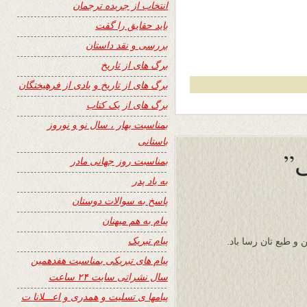
انتخاب از جریده ترجمان
باید حقایق را گفت
بررسی و نقد داستان
برگ های از تاریخ
برگ های از تاریخ و یادی از فرهیختگان
برگ های از یک کتاب
بمناسبت بهار ، سال نو و نوروز
باستانی
بمناسبت روز جهانی مادر
به یاد پدر
پاسخ به سوالات دوستان
پیام به هم میهنان
پیام تبریک
 و طبع تان رسا باد.
پیام های تبریکی بمناسبت هفدهمین
سال نشراتی سایت ۲۴ ساعت
پیامها ی تسلیت و همدری و اعـــلانا ت