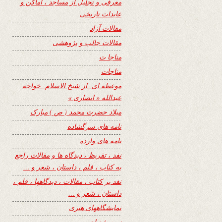
معرفی و تجلیل از مساجد ، اماکن و
عابدات تاریخی
مقالات آزاد
مقالات جالب و پژوهشی
مناجا ت
مناجات
موعظه ای از شیخ الاسلام خواجه
عبدالله « انصاری »
میلاد حضرت محمد ( ص ) مبارک
نامه های سرگشاده
نامه های وارده
نفد ، تقریظ ، دیدگاه ها و مقالات راجع
به کتاب ، فلم ، داستان ، شعر و …
نفد بر کتاب ، مقالات ، دیدگاهها ، فلم ،
داستان ، شعر و …
نمایشگاههای هنری
نیمه شعبان