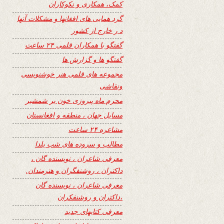
کمک، همکاری و نکوکاران
گرد همایی های افغانها و مشکلات آنها
د ر خارج از کشور
گفتگو با همکاران قلمی ۲۴ ساعت
گفتگو ها و گزارش ها
مجموعه های قلمی هنر خوشنویسی
ونقاشی
محرم ماه پیروزی خون بر شمشیر
مسایل جهان ، منطقه و افغانستان
مشاعره ۲۴ ساعت
مطالب و سروده های شب یلدا
معرفی شاعران ، نویسنده گان ،
داکتران ، روشنفگران و هنرمندان.
معرفی شاعران ، نویسنده گان
،داکتران و روشنفکران
معرفی کتابهای جدید