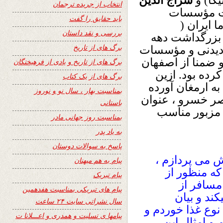
کا) و
سراج الدین
انتخاب از جریده ترجمان
وت مؤسسات
باید حقایق را گفت
 ایران (
بررسی و نقد داستان
 بزرگداشت دهه
برگ های از تاریخ
ن دیدنی و مؤسسات
 ضمنا از اصفهان
برگ های از تاریخ و یادی از فرهیختگان
ده بود. ازین
برگ های از یک کتاب
ه ارمغان آورده
بمناسبت بهار ، سال نو و نوروز
اصر خسرو ، عنوان
باستانی
 مزبور مناسب
بمناسبت روز جهانی مادر
به یاد پدر
پاسخ به سوالات دوستان
ش می پردازم ،
پیام به هم میهنان
 که منظور از
پیام تبریک
مسافر از
پیام های تبریکی بمناسبت هفدهمین
د و بیان
سال نشراتی سایت ۲۴ ساعت
 نوع غذا خوردم و
پیامها ی تسلیت و همدری و اعـــلانا ت
و امثال این