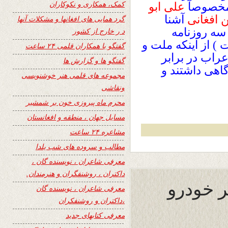
کمک، همکاری و نکوکاران
و مخصوصآ
علی ابو
 افغانی
آشنا
گرد همایی های افغانها و مشکلات آنها
سه روزنامه
د ر خارج از کشور
) از اینکه ملت و
گفتگو با همکاران قلمی ۲۴ ساعت
راب در برابر
گفتگو ها و گزارش ها
اهی داشتند و
مجموعه های قلمی هنر خوشنویسی
ونقاشی
محرم ماه پیروزی خون بر شمشیر
مسایل جهان ، منطقه و افغانستان
مشاعره ۲۴ ساعت
مطالب و سروده های شب یلدا
معرفی شاعران ، نویسنده گان ،
داکتران ، روشنفگران و هنرمندان.
ر خودرو
معرفی شاعران ، نویسنده گان
،داکتران و روشنفکران
معرفی کتابهای جدید