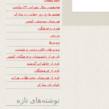
هجدهمین سال نشراتی ۲۴ ساعت
هشتم مارچ روز جهانی زن مبارک
هنرمندان موسیقی کشور
هنری و فرهنگی
ورزش
ویدیو ها
ویدیو های جالب دیدنی و شنیدنی
یاد بود از دانشمندان و فرهنگیان کشور
یادی از خاطرات گذشته
یادی از فرهیختگان
یادی از هنرمندان پنجه طلایی هرات
یلدای تان مبارک
نوشته‌های تازه