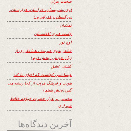
صحبت پیران
لوی پشتونستان، خراسان، هزارستان،
تورکستان و فدرالیزم !
نمکدان
جامعه هنری افغانستان
اوجِ نور
شاعر بانوی هنرمند ، هما طرزی از
زبان خودش (بخش دوم)
کشتی عشق
عیسا دمی کجاست که احیای ما کند
هویت و فرهنگ هرات از کجا ریشه می
گیرد(بخش هفتم)
مخمس بر غزل حضرت خواجه حافظ
شیرازی
آخرین دیدگاه‌ها