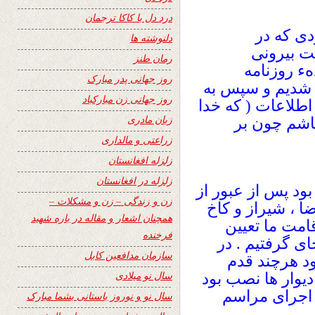
 .
درد دل با کاکا ترجمان
دی که در
دلنوشته ها
 بیرونی
رمان طنز
هء روزنامه
روز جهانی پدر مبارک
ا شدیم و سپس به
روز جهانی زن مبارکباد
اطلاعات ( که خدا
زبان مادری
باشم چون بر
زراعتی و مالداری
زلزله افغانستان
زلزله در افغانستان
بود پس از عبور از
زن و زندگی – زن و مشکلات –
ضا ، شیراز و کاخ
همچنان اشعار و مقاله در باره شهید
قامت ما تعیین
فرخنده
ی گرفتیم . در
سازمان مدافعین کابل
بود هرچند قدم
سال نو میلادی
دیوار ها نصب بود
ی اجرای مراسم
سال نو و نوروز باستانی بشما مبارک