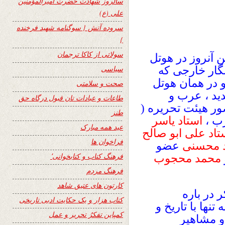
سالروز شهادت حضرت امیرالمؤمنین
علی (ع)
سروده آتش { سوگنامه شهید فرخنده
}
سولاتی از کاکا ترجمان
 آنروز در هوتل
نگار خارجی که
سیاسی
 در همان هوتل
صحت و سلامتی
دید ، عرب و
طاعات و عبادات تان قبول درگاه حق
 هیئت تحریره (
طنز
رب ،
استاد یاسر
عید همه مبارک
تاد علی ابو
صالح
فراخوان ها
 محسنی
عضو
فرهنگ کتاب و کتابخوانی٬
محمد محجوب
فرهنگ مردم
کارتون های عتیق شاهد
 در باره
کتاب هزار و یک حکایت ادبی تاریخی
نها با تاریخ و
کمپاین تفکرُ تحریر و عمل
و مشاهیر