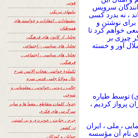
فوتی
انندگان سرویس
پیامهای تبریکی
د ، نه بدرد کسی
پیشنهادات ، انتقادات و خواسته های
برای نوشتن و
هموطنان
سعی خواهم کرد تا
گر چیزی بر
تجلیل از کانون های فرهنگی
لال آور و خسته
تحلیل های سیاسی – اجتماعی
تحلیل های سیاسی ، اجتماعی ،
فرهنگی.
تکملهء حواشی نفحات الانس شرح
حال مولانا جامی قدس سره
جالب ، دیدنی ،خواندنی ، معلوماتی و
شوخی
مسال (1351 خورشیدی) توسط طیاره
ان پرواز کردیم ،
جدول کلمات متقاطع ، معما ها و سایر
سرگرمی های فکری
جرم ، جنایت ، خونریزی و بی امنیتی
یی ، ملی ، ایران
در کشور
ای نام آن مؤسسه
جوانان و کودکان