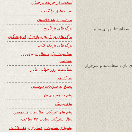
انتخاب از جریده ترجمان
باید حقایق را گفت
بررسی و نقد داستان
برگ های از تاریخ
 اسحاق ثنا. مهدی بشیر
برگ های از تاریخ و یادی از فرهیختگان
برگ های از یک کتاب
بمناسبت بهار ، سال نو و نوروز
باستانی
ای تان ، سعادتمند و سرفراز
بمناسبت روز جهانی مادر
به یاد پدر
پاسخ به سوالات دوستان
پیام به هم میهنان
پیام تبریک
پیام های تبریکی بمناسبت هفدهمین
سال نشراتی سایت ۲۴ ساعت
پیامها ی تسلیت و همدری و اعـــلانا ت