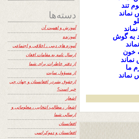
م تند
دسته‌ها
س نماند
لو
آموزش و اهمیت آن
نماند
 به گوش
آموزنده
نماند
آموزه های دینی ، اخلاقی و اجتماعی
ه خون
ارسال نامه به مقامات افغان
 نماند
از دفتر خاطرات برای شما
‌ ما
از مسؤول سایت
 نماند
ازحقوق بشردر افغانستان و جهان چی
خبر است؟
اشعار
اشعار ، مطالب انتخابی ، معلوماتی و
ارسالی شما
افغانستان
افغانستان و دموکراسی