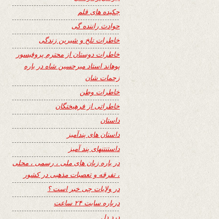
چکیده های قلم
حوادث راننده گی
خاطرات تلخ و شیرین زندگی
خاطرات دوستان از محترم پروفیسور
پوهاند استاد میرحسین شاه در باره
زحمات شان
خاطرات وطن
خاطراتی از فرهیختگان
داستان
داستان های پندآمیز
داستنتنهای پند آمیز
در باره زبان های ملی ، رسمی ، محلی
، تفرقه و تعصبات مذهبی در کشور
در ولایات چی خبر است ؟
درباره سایت ۲۴ ساعت
درد دل