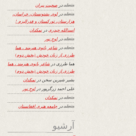
admin
در
صحبت پیران
admin
در
لوی پشتونستان، خراسان،
هزارستان، تورکستان و فدرالیزم !
اسدالله حیدری
در
نمکدان
admin
در
اوجِ نور
admin
در
شاعر بانوی هنرمند ، هما
طرزی از زبان خودش (بخش دوم)
هما طرزی
در
شاعر بانوی هنرمند ، هما
طرزی از زبان خودش (بخش دوم)
بشیر شیرین سخن
در
نمکدان
علی احمد زرگرپور
در
اوجِ نور
admin
در
نمکدان
admin
در
جامعه هنری افغانستان
آرشیو