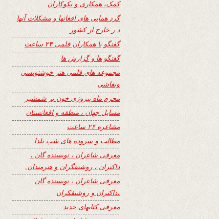
کمک، همکاری و نکوکاران
گرد همایی های افغانها و مشکلات آنها
د ر خارج از کشور
گفتگو با همکاران قلمی ۲۴ ساعت
گفتگو ها و گزارش ها
مجموعه های قلمی هنر خوشنویسی
ونقاشی
محرم ماه پیروزی خون بر شمشیر
مسایل جهان ، منطقه و افغانستان
مشاعره ۲۴ ساعت
مطالب و سروده های شب یلدا
معرفی شاعران ، نویسنده گان ،
داکتران ، روشنفگران و هنرمندان.
معرفی شاعران ، نویسنده گان
،داکتران و روشنفکران
معرفی کتابهای جدید