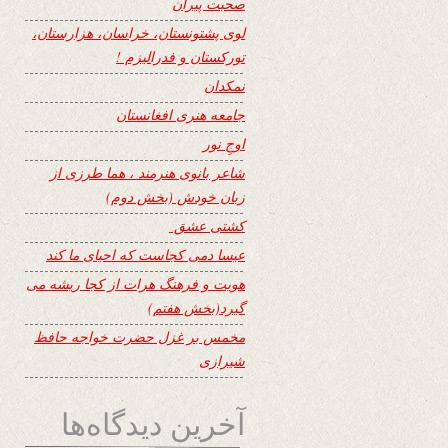
صحبت پیران
لوی پشتونستان، خراسان، هزارستان،
تورکستان و فدرالیزم !
نمکدان
جامعه هنری افغانستان
اوجِ نور
شاعر بانوی هنرمند ، هما طرزی از
زبان خودش (بخش دوم)
کشتی عشق
عیسا دمی کجاست که احیای ما کند
هویت و فرهنگ هرات از کجا ریشه می
گیرد(بخش هفتم)
مخمس بر غزل حضرت خواجه حافظ
شیرازی
آخرین دیدگاه‌ها