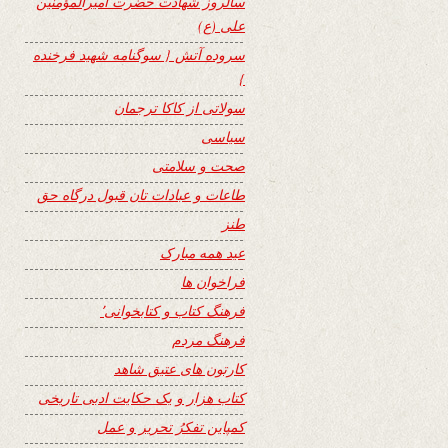
سالروز شهادت حضرت امیرالمؤمنین
علی (ع)
سروده آتش { سوگنامه شهید فرخنده
}
سولاتی از کاکا ترجمان
سیاسی
صحت و سلامتی
طاعات و عبادات تان قبول درگاه حق
طنز
عید همه مبارک
فراخوان ها
فرهنگ کتاب و کتابخوانی٬
فرهنگ مردم
کارتون های عتیق شاهد
کتاب هزار و یک حکایت ادبی تاریخی
کمپاین تفکرُ تحریر و عمل