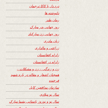
درد دل با کاکا ترجمان
دلنوشته ها
رمان طنز
روز جهانی پدر مبارک
روز جهانی زن مبارکباد
زبان مادری
زراعتی و مالداری
زلزله افغانستان
زلزله در افغانستان
زن و زندگی – زن و مشکلات –
همچنان اشعار و مقاله در باره شهید
فرخنده
سازمان مدافعین کابل
سال نو میلادی
سال نو و نوروز باستانی بشما مبارک