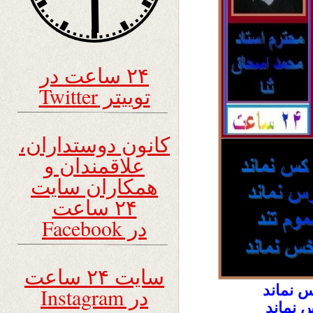
۲۴ ساعت در
توییتر Twitter
کانون دوستداران،
علاقمندان و
همکاران سایت
۲۴ ساعت
در Facebook
سایت ۲۴ ساعت
س نماند
در Instagram
 نماند