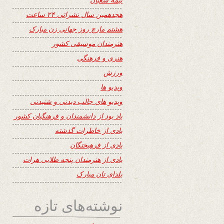
هجدهمین سال نشراتی ۲۴ ساعت
هشتم مارچ روز جهانی زن مبارک
هنرمندان موسیقی کشور
هنری و فرهنگی
ورزش
ویدیو ها
ویدیو های جالب دیدنی و شنیدنی
یاد بود از دانشمندان و فرهنگیان کشور
یادی از خاطرات گذشته
یادی از فرهیختگان
یادی از هنرمندان پنجه طلایی هرات
یلدای تان مبارک
نوشته‌های تازه