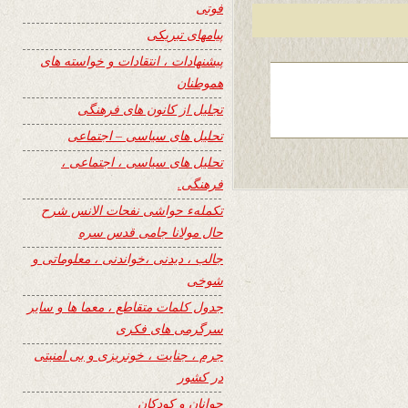
فوتی
پیامهای تبریکی
پیشنهادات ، انتقادات و خواسته های
هموطنان
تجلیل از کانون های فرهنگی
تحلیل های سیاسی – اجتماعی
تحلیل های سیاسی ، اجتماعی ،
فرهنگی.
تکملهء حواشی نفحات الانس شرح
حال مولانا جامی قدس سره
جالب ، دیدنی ،خواندنی ، معلوماتی و
شوخی
جدول کلمات متقاطع ، معما ها و سایر
سرگرمی های فکری
جرم ، جنایت ، خونریزی و بی امنیتی
در کشور
جوانان و کودکان