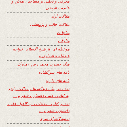
معرفی و تجلیل از مساجد ، اماکن و
عابدات تاریخی
مقالات آزاد
مقالات جالب و پژوهشی
مناجا ت
مناجات
موعظه ای از شیخ الاسلام خواجه
عبدالله « انصاری »
میلاد حضرت محمد ( ص ) مبارک
نامه های سرگشاده
نامه های وارده
نفد ، تقریظ ، دیدگاه ها و مقالات راجع
به کتاب ، فلم ، داستان ، شعر و …
نفد بر کتاب ، مقالات ، دیدگاهها ، فلم ،
داستان ، شعر و …
نمایشگاههای هنری
نیمه شعبان