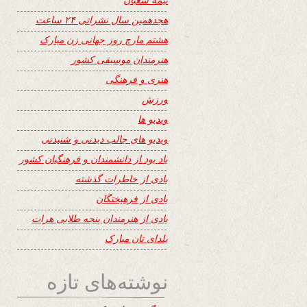
هجدهمین سال نشراتی ۲۴ ساعت
هشتم مارچ روز جهانی زن مبارک
هنرمندان موسیقی کشور
هنری و فرهنگی
ورزش
ویدیو ها
ویدیو های جالب دیدنی و شنیدنی
یاد بود از دانشمندان و فرهنگیان کشور
یادی از خاطرات گذشته
یادی از فرهیختگان
یادی از هنرمندان پنجه طلایی هرات
یلدای تان مبارک
نوشته‌های تازه