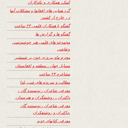
کمک، همکاری و نکوکاران
گرد همایی های افغانها و مشکلات آنها
د ر خارج از کشور
گفتگو با همکاران قلمی ۲۴ ساعت
گفتگو ها و گزارش ها
مجموعه های قلمی هنر خوشنویسی
ونقاشی
محرم ماه پیروزی خون بر شمشیر
مسایل جهان ، منطقه و افغانستان
مشاعره ۲۴ ساعت
مطالب و سروده های شب یلدا
معرفی شاعران ، نویسنده گان ،
داکتران ، روشنفگران و هنرمندان.
معرفی شاعران ، نویسنده گان
،داکتران و روشنفکران
معرفی کتابهای جدید