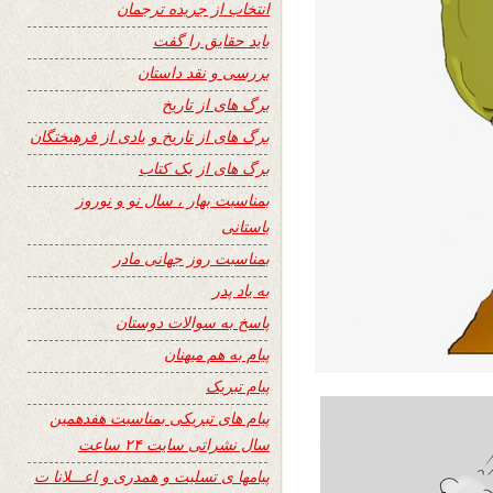
انتخاب از جریده ترجمان
باید حقایق را گفت
بررسی و نقد داستان
برگ های از تاریخ
برگ های از تاریخ و یادی از فرهیختگان
برگ های از یک کتاب
بمناسبت بهار ، سال نو و نوروز
باستانی
بمناسبت روز جهانی مادر
به یاد پدر
پاسخ به سوالات دوستان
پیام به هم میهنان
پیام تبریک
پیام های تبریکی بمناسبت هفدهمین
سال نشراتی سایت ۲۴ ساعت
پیامها ی تسلیت و همدری و اعـــلانا ت