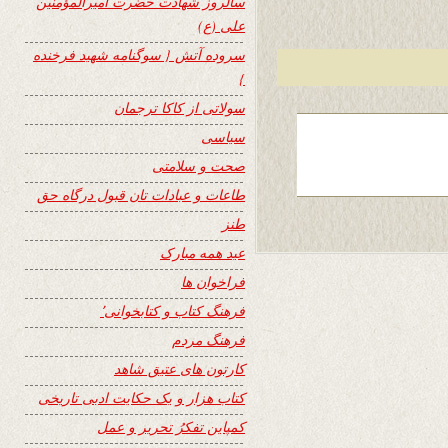
سالروز شهادت حضرت امیرالمؤمنین
علی (ع)
سروده آتش { سوگنامه شهید فرخنده
}
سولاتی از کاکا ترجمان
سیاسی
صحت و سلامتی
طاعات و عبادات تان قبول درگاه حق
طنز
عید همه مبارک
فراخوان ها
فرهنگ کتاب و کتابخوانی٬
فرهنگ مردم
کارتون های عتیق شاهد
کتاب هزار و یک حکایت ادبی تاریخی
کمپاین تفکرُ تحریر و عمل