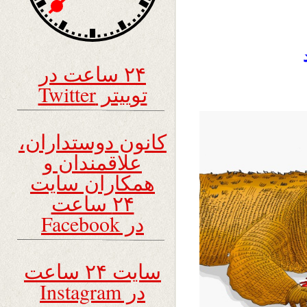
۲۴ ساعت در
توییتر Twitter
کانون دوستداران،
علاقمندان و
همکاران سایت
۲۴ ساعت
در Facebook
سایت ۲۴ ساعت
در Instagram