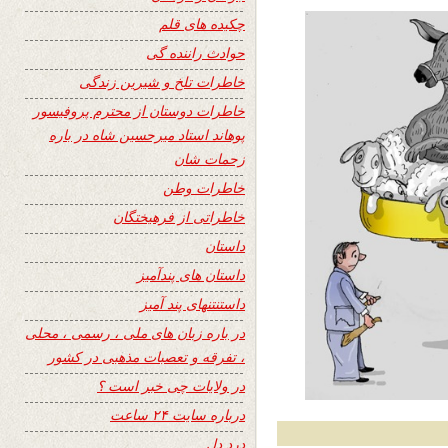
چکیده های قلم
حوادث راننده گی
خاطرات تلخ و شیرین زندگی
خاطرات دوستان از محترم پروفیسور
پوهاند استاد میرحسین شاه در باره
زحمات شان
خاطرات وطن
خاطراتی از فرهیختگان
داستان
داستان های پندآمیز
داستنتنهای پند آمیز
در باره زبان های ملی ، رسمی ، محلی
، تفرقه و تعصبات مذهبی در کشور
در ولایات چی خبر است ؟
درباره سایت ۲۴ ساعت
درد دل