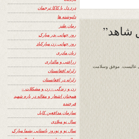
درد دل با کاکا ترجمان
دلنوشته ها
رمان طنز
روز جهانی پدر مبارک
روز جهانی زن مبارکباد
زبان مادری
زراعتی و مالداری
ی عالیست. موفق وسلامت
زلزله افغانستان
زلزله در افغانستان
زن و زندگی – زن و مشکلات –
همچنان اشعار و مقاله در باره شهید
فرخنده
سازمان مدافعین کابل
سال نو میلادی
سال نو و نوروز باستانی بشما مبارک