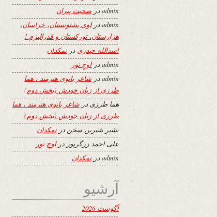
admin
در
صحبت پیران
admin
در
لوی پشتونستان، خراسان،
هزارستان، تورکستان و فدرالیزم !
اسدالله حیدری
در
نمکدان
admin
در
اوجِ نور
admin
در
شاعر بانوی هنرمند ، هما
طرزی از زبان خودش (بخش دوم)
هما طرزی
در
شاعر بانوی هنرمند ، هما
طرزی از زبان خودش (بخش دوم)
بشیر شیرین سخن
در
نمکدان
علی احمد زرگرپور
در
اوجِ نور
admin
در
نمکدان
آرشیو
آگوست 2026