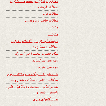
معرفی و تجلیل از مساجد ، اماکن و
عابدات تاریخی
مقالات آزاد
مقالات جالب و پژوهشی
مناجا ت
مناجات
موعظه ای از شیخ الاسلام خواجه
عبدالله « انصاری »
میلاد حضرت محمد ( ص ) مبارک
نامه های سرگشاده
نامه های وارده
نفد ، تقریظ ، دیدگاه ها و مقالات راجع
به کتاب ، فلم ، داستان ، شعر و …
نفد بر کتاب ، مقالات ، دیدگاهها ، فلم ،
داستان ، شعر و …
نمایشگاههای هنری
نیمه شعبان