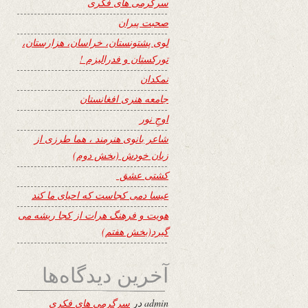
سرگرمی های فکری
صحبت پیران
لوی پشتونستان، خراسان، هزارستان،
تورکستان و فدرالیزم !
نمکدان
جامعه هنری افغانستان
اوجِ نور
شاعر بانوی هنرمند ، هما طرزی از
زبان خودش (بخش دوم)
کشتی عشق
عیسا دمی کجاست که احیای ما کند
هویت و فرهنگ هرات از کجا ریشه می
گیرد(بخش هفتم)
آخرین دیدگاه‌ها
admin
در
سرگرمی های فکری