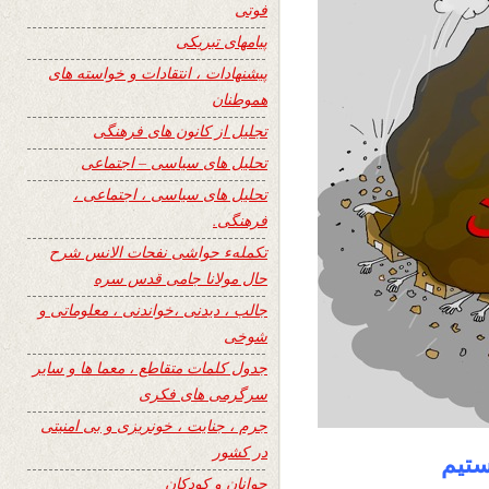
فوتی
پیامهای تبریکی
پیشنهادات ، انتقادات و خواسته های
هموطنان
تجلیل از کانون های فرهنگی
تحلیل های سیاسی – اجتماعی
تحلیل های سیاسی ، اجتماعی ،
فرهنگی.
تکملهء حواشی نفحات الانس شرح
حال مولانا جامی قدس سره
جالب ، دیدنی ،خواندنی ، معلوماتی و
شوخی
جدول کلمات متقاطع ، معما ها و سایر
سرگرمی های فکری
جرم ، جنایت ، خونریزی و بی امنیتی
در کشور
ستیم
جوانان و کودکان