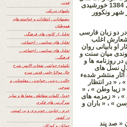
فوتی
در اسلام آباد به آموزش پرداخت . در سال 1384 خورشیدی
پیامهای تبریکی
ر شهر ونکوور
پیشنهادات ، انتقادات و خواسته های
هموطنان
دی تاکنون در دو زبان فارسی
تجلیل از کانون های فرهنگی
اشعارش اغلب
تحلیل های سیاسی – اجتماعی
ر او بابیانی روان
تحلیل های سیاسی ، اجتماعی ،
یوندی میان سنت و
فرهنگی.
ر روزنامه ها و
تکملهء حواشی نفحات الانس شرح
دل نسل های
حال مولانا جامی قدس سره
ثار منتشر شدهء
جالب ، دیدنی ،خواندنی ، معلوماتی و
، « در انتظار
شوخی
« زیبا وطن » ، «
 ، « زمزمه های
جدول کلمات متقاطع ، معما ها و سایر
سن » ، « باران و
سرگرمی های فکری
جرم ، جنایت ، خونریزی و بی امنیتی
در کشور
 « صد پند
جوانان و کودکان