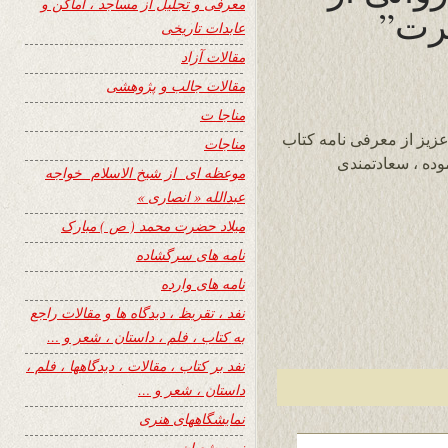
معرفی و تجلیل از مساجد ، اماکن و
رت”
عابدات تاریخی
مقالات آزاد
مقالات جالب و پژوهشی
مناجا ت
زیز از معرفی نامه کتاب
مناجات
وده ، سعادتمندی
موعظه ای از شیخ الاسلام خواجه
عبدالله « انصاری »
میلاد حضرت محمد ( ص ) مبارک
نامه های سرگشاده
نامه های وارده
نفد ، تقریظ ، دیدگاه ها و مقالات راجع
به کتاب ، فلم ، داستان ، شعر و …
نفد بر کتاب ، مقالات ، دیدگاهها ، فلم ،
داستان ، شعر و …
نمایشگاههای هنری
نیمه شعبان