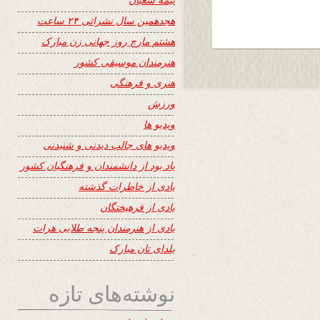
هجدهمین سال نشراتی ۲۴ ساعت
هشتم مارچ روز جهانی زن مبارک
هنرمندان موسیقی کشور
هنری و فرهنگی
ورزش
ویدیو ها
ویدیو های جالب دیدنی و شنیدنی
یاد بود از دانشمندان و فرهنگیان کشور
یادی از خاطرات گذشته
یادی از فرهیختگان
یادی از هنرمندان پنجه طلایی هرات
یلدای تان مبارک
نوشته‌های تازه