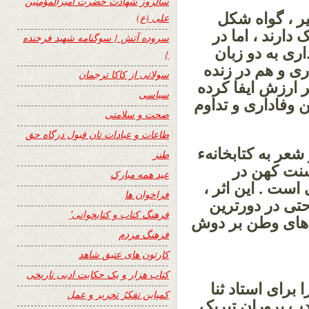
سالروز شهادت حضرت امیرالمؤمنین
یر ، گواه شکل
علی (ع)
ارند ، اما در
سروده آتش { سوگنامه شهید فرخنده
اری به دو زبان
}
ری و هم در زنده
سولاتی از کاکا ترجمان
 ارزش ایفا کرده
سیاسی
 وفاداری و تداوم
صحت و سلامتی
طاعات و عبادات تان قبول درگاه حق
شعر به کتابخانهء
طنز
سنت کهن در
عید همه مبارک
ست . این اثر ،
فراخوان ها
تی در دورترین
فرهنگ کتاب و کتابخوانی٬
 های وطن بر دوش
فرهنگ مردم
کارتون های عتیق شاهد
کتاب هزار و یک حکایت ادبی تاریخی
برای استاد ثنا
کمپاین تفکرُ تحریر و عمل
دب پروران تبریک