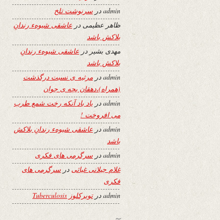
admin
در
سرنوشت تلخ
ظاهر عظیمی
در
عاشقی شیوهء رندانِ
بلاکش باشد
مهدی بشیر
در
عاشقی شیوهء رندانِ
بلاکش باشد
admin
در
مرثیه ی نسبت درگذشت
(همراه)،دهقان بچه ی جوان
admin
در
یاد باد آنکه رخت شمع طرب
می افروخت !
admin
در
عاشقی شیوهء رندانِ بلاکش
باشد
admin
در
سرگرمی های فکری
غلام جیلانی غیاثی
در
سرگرمی های
فکری
admin
در
توبرکلوز Tuberculosis