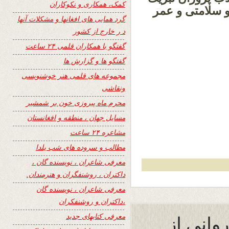
کمک، همکاری و نکوکاران
 سلامتی و عمر
گرد همایی های افغانها و مشکلات آنها
م.
د ر خارج از کشور
گفتگو با همکاران قلمی ۲۴ ساعت
گفتگو ها و گزارش ها
مجموعه های قلمی هنر خوشنویسی
ونقاشی
محرم ماه پیروزی خون بر شمشیر
مسایل جهان ، منطقه و افغانستان
مشاعره ۲۴ ساعت
مطالب و سروده های شب یلدا
معرفی شاعران ، نویسنده گان ،
داکتران ، روشنفگران و هنرمندان.
معرفی شاعران ، نویسنده گان
،داکتران و روشنفکران
وانی از
معرفی کتابهای جدید