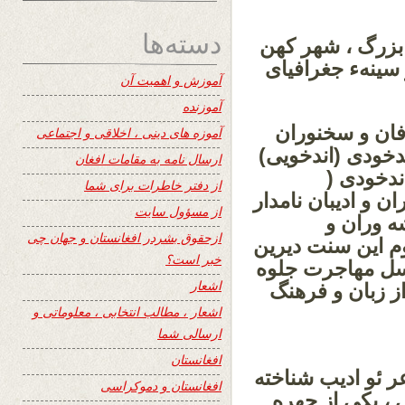
دسته‌ها
 بزرگ ، شهر کهن
سینهء جغرافیای
آموزش و اهمیت آن
آموزنده
رفان و سخنوران
آموزه های دینی ، اخلاقی و اجتماعی
دخودی (اندخویی)
ارسال نامه به مقامات افغان
ندخودی (
از دفتر خاطرات برای شما
 و ادیبان نامدار
از مسؤول سایت
شه وران و
ازحقوق بشردر افغانستان و جهان چی
وم این سنت دیرین
خبر است؟
نسل مهاجرت جلوه
اشعار
ز زبان و فرهنگ
اشعار ، مطالب انتخابی ، معلوماتی و
.
ارسالی شما
افغانستان
ر ئو ادیب شناخته
افغانستان و دموکراسی
 ، یکی از چهره