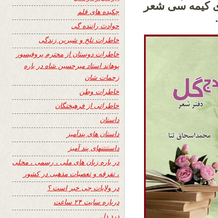
ی کیمه سی شعر
چکیده های قلم
.
حوادث راننده گی
خاطرات تلخ و شیرین زندگی
خاطرات دوستان از محترم پروفیسور
پوهاند استاد میرحسین شاه در باره
زحمات شان
خاطرات وطن
خاطراتی از فرهیختگان
داستان
داستان های پندآمیز
داستنتنهای پند آمیز
در باره زبان های ملی ، رسمی ، محلی
، تفرقه و تعصبات مذهبی در کشور
در ولایات چی خبر است ؟
درباره سایت ۲۴ ساعت
درد دل