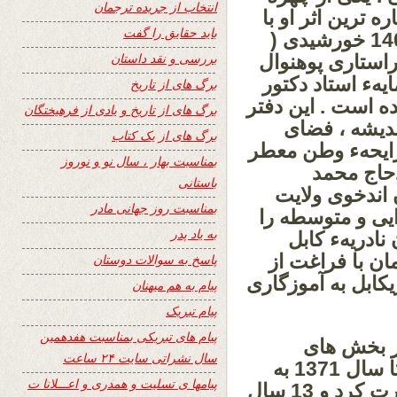
انتخاب از جریده ترجمان
ترین اثر او با
باید حقایق را گفت
عنوان « هودج گل » ، در تیر / سرطان 1404 خورشیدی (
بررسی و نقد داستان
با ویراستاری پوهنوال
یهء استاد دکتور
برگ های از تاریخ
ه است . این دفتر
برگ های از تاریخ و یادی از فرهیختگان
ندیشه ، فضای
برگ های از یک کتاب
 رایحهء وطن معطر
بمناسبت بهار ، سال نو و نوروز
حاج محمد
باستانی
ستان اندخوی ولایت
بمناسبت روز جهانی مادر
ایی و متوسطه را
به یاد پدر
نادریهء کابل
ی ، هم زمان با فراغت از
پاسخ به سوالات دوستان
یکابل به آموزگاری
پیام به هم میهنان
پیام تبریک
پیام های تبریکی بمناسبت هفدهمین
ر بخش های
سال نشراتی سایت ۲۴ ساعت
تفتیش ، تألیف و ترجمه فعالیت داشت و تا سال 1371 به
پیامها ی تسلیت و همدری و اعـــلانا ت
تدریس ادامه داد. سپس به پاکستان مهاجرت کرد و 13 سال