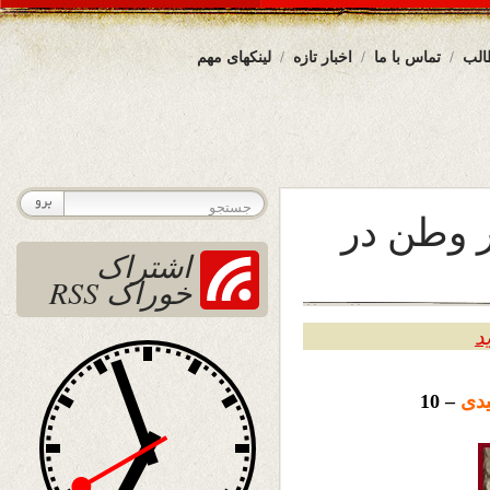
الب
تماس با ما
اخبار تازه
لینکهای مهم
ر وطن در
اشتراک
خوراک RSS
د
دی
– 10