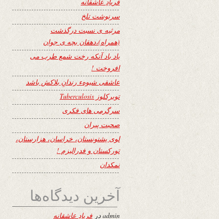
فریادِ عاشقانه
سرنوشت تلخ
مرثیه ی نسبت درگذشت
(همراه)،دهقان بچه ی جوان
یاد باد آنکه رخت شمع طرب می
افروخت !
عاشقی شیوهء رندانِ بلاکش باشد
توبرکلوز Tuberculosis
سرگرمی های فکری
صحبت پیران
لوی پشتونستان، خراسان، هزارستان،
تورکستان و فدرالیزم !
نمکدان
آخرین دیدگاه‌ها
admin
در
فریادِ عاشقانه