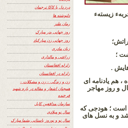
درد دل با کاکا ترجمان
ربهء زیستهء
دلنوشته ها
رمان طنز
:
روز جهانی پدر مبارک
روز جهانی زن مبارکباد
زبان مادری
زراعتی و مالداری
زلزله افغانستان
زلزله در افغانستان
، هم یادنامه ای
زن و زندگی – زن و مشکلات –
ال و روز مهاجر
همچنان اشعار و مقاله در باره شهید
فرخنده
سازمان مدافعین کابل
 است ؛ هودجی که
سال نو میلادی
د و به نسل های
سال نو و نوروز باستانی بشما مبارک