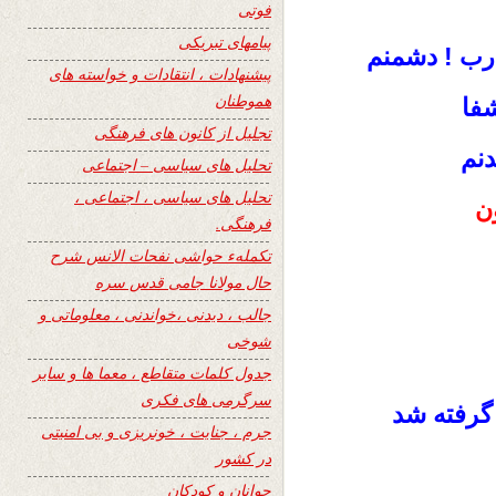
فوتی
پیامهای تبریکی
! دشمنم
رب
پیشنهادات ، انتقادات و خواسته های
هموطنان
فا
تجلیل از کانون های فرهنگی
دنم
تحلیل های سیاسی – اجتماعی
تحلیل های سیاسی ، اجتماعی ،
ن
فرهنگی.
تکملهء حواشی نفحات الانس شرح
حال مولانا جامی قدس سره
جالب ، دیدنی ،خواندنی ، معلوماتی و
شوخی
جدول کلمات متقاطع ، معما ها و سایر
سرگرمی های فکری
 گرفته شد
جرم ، جنایت ، خونریزی و بی امنیتی
در کشور
جوانان و کودکان