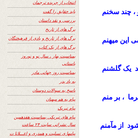
انتخاب از جریده ترجمان
 و ، چند سخنم
باید حقایق را گفت
بررسی و نقد داستان
برگ های از تاریخ
برگ های از تاریخ و یادی از فرهیختگان
این میهنم
ی
برگ های از یک کتاب
بمناسبت بهار ، سال نو و نوروز
باستانی
 کند یک گلشنم
بمناسبت روز جهانی مادر
به یاد پدر
پاسخ به سوالات دوستان
 فرما ، بر منم
پیام به هم میهنان
پیام تبریک
پیام های تبریکی بمناسبت هفدهمین
 شود از مآمنم
سال نشراتی سایت ۲۴ ساعت
پیامها ی تسلیت و همدری و اعـــلانا ت