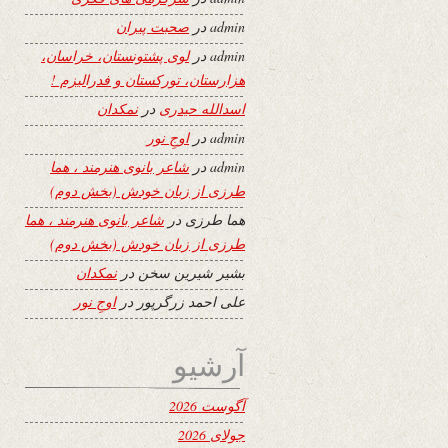
admin
در
صحبت پیران
admin
در
لوی پشتونستان، خراسان،
هزارستان، تورکستان و فدرالیزم !
اسدالله حیدری
در
نمکدان
admin
در
اوجِ نور
admin
در
شاعر بانوی هنرمند ، هما
طرزی از زبان خودش (بخش دوم)
هما طرزی
در
شاعر بانوی هنرمند ، هما
طرزی از زبان خودش (بخش دوم)
بشیر شیرین سخن
در
نمکدان
علی احمد زرگرپور
در
اوجِ نور
آرشیو
آگوست 2026
جولای 2026