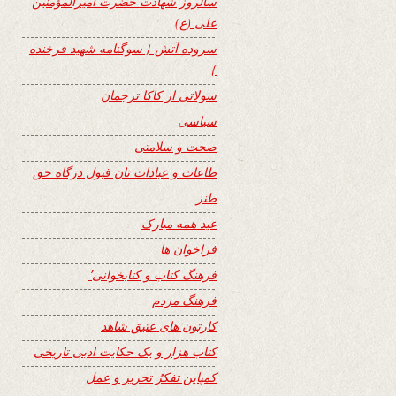
سالروز شهادت حضرت امیرالمؤمنین
علی (ع)
سروده آتش { سوگنامه شهید فرخنده
}
سولاتی از کاکا ترجمان
سیاسی
صحت و سلامتی
طاعات و عبادات تان قبول درگاه حق
طنز
عید همه مبارک
فراخوان ها
فرهنگ کتاب و کتابخوانی٬
فرهنگ مردم
کارتون های عتیق شاهد
کتاب هزار و یک حکایت ادبی تاریخی
کمپاین تفکرُ تحریر و عمل