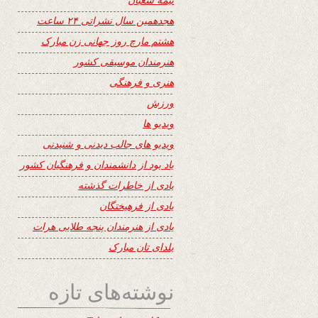
هجدهمین سال نشراتی ۲۴ ساعت
هشتم مارچ روز جهانی زن مبارک
هنرمندان موسیقی کشور
هنری و فرهنگی
ورزش
ویدیو ها
ویدیو های جالب دیدنی و شنیدنی
یاد بود از دانشمندان و فرهنگیان کشور
یادی از خاطرات گذشته
یادی از فرهیختگان
یادی از هنرمندان پنجه طلایی هرات
یلدای تان مبارک
نوشته‌های تازه