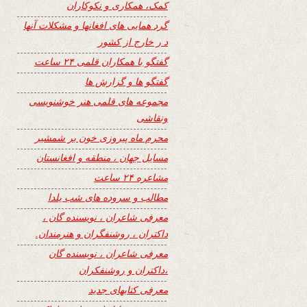
کمک، همکاری و نکوکاران
گرد همایی های افغانها و مشکلات آنها
د ر خارج از کشور
گفتگو با همکاران قلمی ۲۴ ساعت
گفتگو ها و گزارش ها
مجموعه های قلمی هنر خوشنویسی
ونقاشی
محرم ماه پیروزی خون بر شمشیر
مسایل جهان ، منطقه و افغانستان
مشاعره ۲۴ ساعت
مطالب و سروده های شب یلدا
معرفی شاعران ، نویسنده گان ،
داکتران ، روشنفگران و هنرمندان.
معرفی شاعران ، نویسنده گان
،داکتران و روشنفکران
معرفی کتابهای جدید