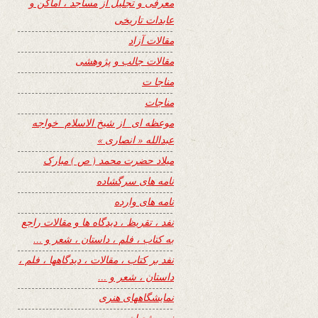
معرفی و تجلیل از مساجد ، اماکن و
عابدات تاریخی
مقالات آزاد
مقالات جالب و پژوهشی
مناجا ت
مناجات
موعظه ای از شیخ الاسلام خواجه
عبدالله « انصاری »
میلاد حضرت محمد ( ص ) مبارک
نامه های سرگشاده
نامه های وارده
نفد ، تقریظ ، دیدگاه ها و مقالات راجع
به کتاب ، فلم ، داستان ، شعر و …
نفد بر کتاب ، مقالات ، دیدگاهها ، فلم ،
داستان ، شعر و …
نمایشگاههای هنری
نیمه شعبان