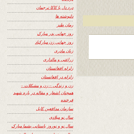
درد دل با کاکا ترجمان
دلنوشته ها
رمان طنز
روز جهانی پدر مبارک
روز جهانی زن مبارکباد
زبان مادری
زراعتی و مالداری
زلزله افغانستان
زلزله در افغانستان
زن و زندگی – زن و مشکلات –
همچنان اشعار و مقاله در باره شهید
فرخنده
سازمان مدافعین کابل
سال نو میلادی
سال نو و نوروز باستانی بشما مبارک