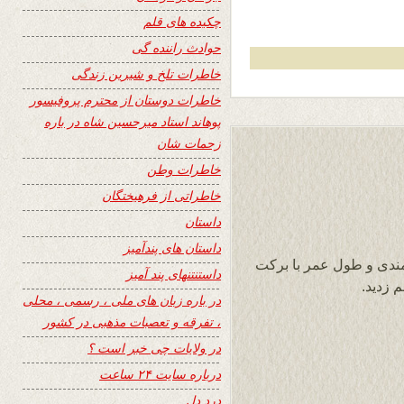
چکیده های قلم
حوادث راننده گی
خاطرات تلخ و شیرین زندگی
خاطرات دوستان از محترم پروفیسور
پوهاند استاد میرحسین شاه در باره
زحمات شان
خاطرات وطن
خاطراتی از فرهیختگان
داستان
داستان های پندآمیز
ندی و طول عمر با برکت
داستنتنهای پند آمیز
م زدید.
در باره زبان های ملی ، رسمی ، محلی
، تفرقه و تعصبات مذهبی در کشور
در ولایات چی خبر است ؟
درباره سایت ۲۴ ساعت
درد دل