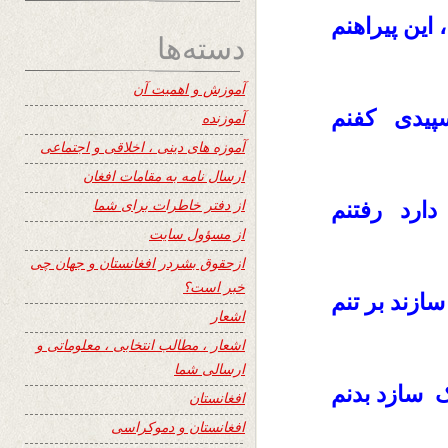
 ، این پیراهنم
دسته‌ها
آموزش و اهمیت آن
، سپیدی کفنم
آموزنده
آموزه های دینی ، اخلاقی و اجتماعی
ارسال نامه به مقامات افغان
از دفتر خاطرات برای شما
ده دارد رفتنم
از مسؤول سایت
ازحقوق بشردر افغانستان و جهان چی
خبر است؟
قه سازند بر تنم
اشعار
اشعار ، مطالب انتخابی ، معلوماتی و
ارسالی شما
پاک سازد بدنم
افغانستان
افغانستان و دموکراسی