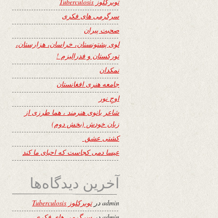
توبرکلوز Tuberculosis
سرگرمی های فکری
صحبت پیران
لوی پشتونستان، خراسان، هزارستان،
تورکستان و فدرالیزم !
نمکدان
جامعه هنری افغانستان
اوجِ نور
شاعر بانوی هنرمند ، هما طرزی از
زبان خودش (بخش دوم)
کشتی عشق
عیسا دمی کجاست که احیای ما کند
آخرین دیدگاه‌ها
admin
در
توبرکلوز Tuberculosis
admin
در
سرگرمی های فکری