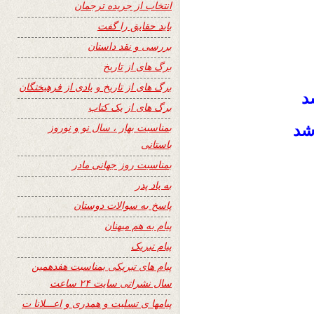
انتخاب از جریده ترجمان
باید حقایق را گفت
بررسی و نقد داستان
برگ های از تاریخ
برگ های از تاریخ و یادی از فرهیختگان
د
برگ های از یک کتاب
بمناسبت بهار ، سال نو و نوروز
اشد
باستانی
بمناسبت روز جهانی مادر
به یاد پدر
پاسخ به سوالات دوستان
پیام به هم میهنان
پیام تبریک
پیام های تبریکی بمناسبت هفدهمین
سال نشراتی سایت ۲۴ ساعت
پیامها ی تسلیت و همدری و اعـــلانا ت