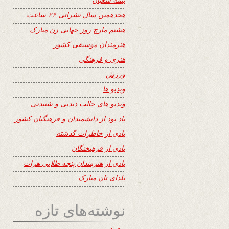
هجدهمین سال نشراتی ۲۴ ساعت
هشتم مارچ روز جهانی زن مبارک
هنرمندان موسیقی کشور
هنری و فرهنگی
ورزش
ویدیو ها
ویدیو های جالب دیدنی و شنیدنی
یاد بود از دانشمندان و فرهنگیان کشور
یادی از خاطرات گذشته
یادی از فرهیختگان
یادی از هنرمندان پنجه طلایی هرات
یلدای تان مبارک
نوشته‌های تازه