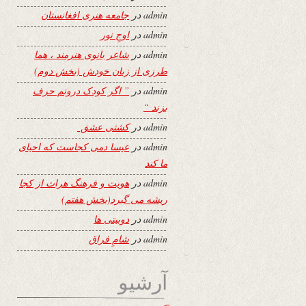
admin
در
جامعه هنری افغانستان
admin
در
اوجِ نور
admin
در
شاعر بانوی هنرمند ، هما
طرزی از زبان خودش (بخش دوم)
admin
در
” اگر کودک درونم حرف
بزند “
admin
در
کشتی عشق
admin
در
عیسا دمی کجاست که احیای
ما کند
admin
در
هویت و فرهنگ هرات از کجا
ریشه می گیرد(بخش هفتم)
admin
در
دوبیتی ها
admin
در
شامِ فراق
آرشیو