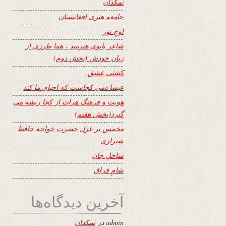
نمکدان
جامعه هنری افغانستان
اوجِ نور
شاعر بانوی هنرمند ، هما طرزی از
زبان خودش (بخش دوم)
کشتی عشق
عیسا دمی کجاست که احیای ما کند
هویت و فرهنگ هرات از کجا ریشه می
گیرد(بخش هفتم)
مخمس بر غزل حضرت خواجه حافظ
شیرازی
ساحلِ جان
شامِ فراق
آخرین دیدگاه‌ها
admin
در
نمکدان