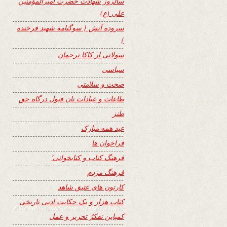
سالروز شهادت حضرت امیرالمؤمنین
علی (ع)
سروده آتش { سوگنامه شهید فرخنده
}
سولاتی از کاکا ترجمان
سیاسی
صحت و سلامتی
طاعات و عبادات تان قبول درگاه حق
طنز
عید همه مبارک
فراخوان ها
فرهنگ کتاب و کتابخوانی٬
فرهنگ مردم
کارتون های عتیق شاهد
کتاب هزار و یک حکایت ادبی تاریخی
کمپاین تفکرُ تحریر و عمل