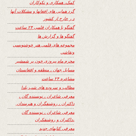
کمک، همکاری و نکوکاران
گرد همایی های افغانها و مشکلات آنها
د ر خارج از کشور
گفتگو با همکاران قلمی ۲۴ ساعت
گفتگو ها و گزارش ها
مجموعه های قلمی هنر خوشنویسی
ونقاشی
محرم ماه پیروزی خون بر شمشیر
مسایل جهان ، منطقه و افغانستان
مشاعره ۲۴ ساعت
مطالب و سروده های شب یلدا
معرفی شاعران ، نویسنده گان ،
داکتران ، روشنفگران و هنرمندان.
معرفی شاعران ، نویسنده گان
،داکتران و روشنفکران
معرفی کتابهای جدید