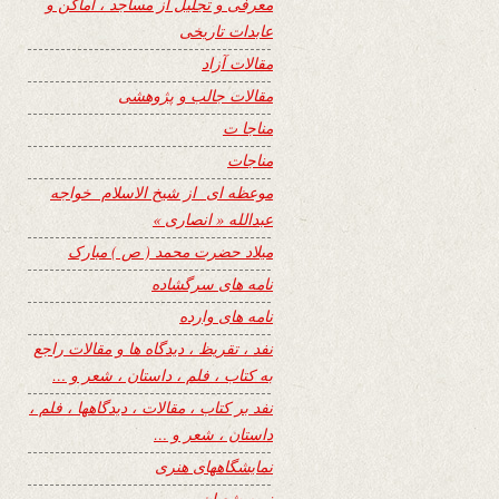
معرفی و تجلیل از مساجد ، اماکن و
عابدات تاریخی
مقالات آزاد
مقالات جالب و پژوهشی
مناجا ت
مناجات
موعظه ای از شیخ الاسلام خواجه
عبدالله « انصاری »
میلاد حضرت محمد ( ص ) مبارک
نامه های سرگشاده
نامه های وارده
نفد ، تقریظ ، دیدگاه ها و مقالات راجع
به کتاب ، فلم ، داستان ، شعر و …
نفد بر کتاب ، مقالات ، دیدگاهها ، فلم ،
داستان ، شعر و …
نمایشگاههای هنری
نیمه شعبان