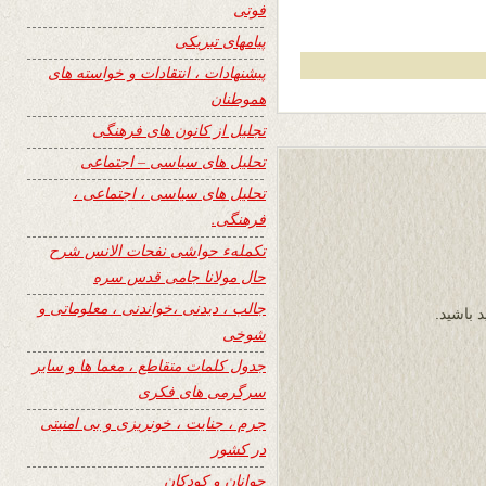
فوتی
پیامهای تبریکی
پیشنهادات ، انتقادات و خواسته های
هموطنان
تجلیل از کانون های فرهنگی
تحلیل های سیاسی – اجتماعی
تحلیل های سیاسی ، اجتماعی ،
فرهنگی.
تکملهء حواشی نفحات الانس شرح
حال مولانا جامی قدس سره
جالب ، دیدنی ،خواندنی ، معلوماتی و
 باشید.
شوخی
جدول کلمات متقاطع ، معما ها و سایر
سرگرمی های فکری
جرم ، جنایت ، خونریزی و بی امنیتی
در کشور
جوانان و کودکان