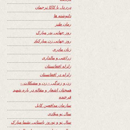
درد دل با کاکا ترجمان
دلنوشته ها
رمان طنز
روز جهانی پدر مبارک
روز جهانی زن مبارکباد
زبان مادری
زراعتی و مالداری
زلزله افغانستان
زلزله در افغانستان
زن و زندگی – زن و مشکلات –
همچنان اشعار و مقاله در باره شهید
فرخنده
سازمان مدافعین کابل
سال نو میلادی
سال نو و نوروز باستانی بشما مبارک