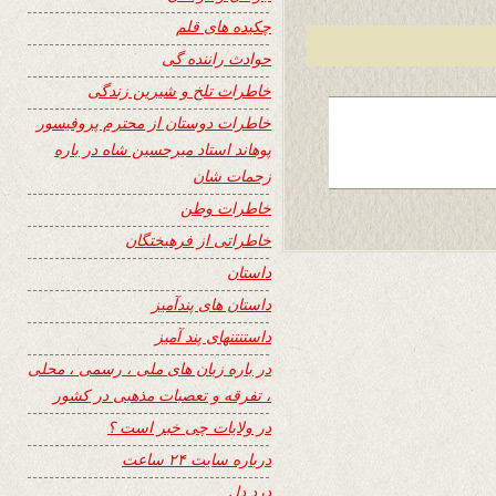
چکیده های قلم
حوادث راننده گی
خاطرات تلخ و شیرین زندگی
خاطرات دوستان از محترم پروفیسور
پوهاند استاد میرحسین شاه در باره
زحمات شان
خاطرات وطن
خاطراتی از فرهیختگان
داستان
داستان های پندآمیز
داستنتنهای پند آمیز
در باره زبان های ملی ، رسمی ، محلی
، تفرقه و تعصبات مذهبی در کشور
در ولایات چی خبر است ؟
درباره سایت ۲۴ ساعت
درد دل