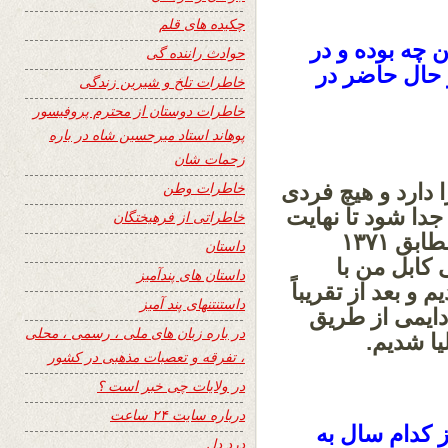
چکیده های قلم
چه بوده و در
حوادث راننده گی
 حال حاضر در
خاطرات تلخ و شیرین زندگی
خاطرات دوستان از محترم پروفیسور
پوهاند استاد میرحسین شاه در باره
زحمات شان
خاطرات وطن
 دارد و هیچ فردی
جدا شود تا نهایت
خاطراتی از فرهیختگان
مجبور نشود. در نیمه سال ۱۹۹۲ میلادی مطابق ۱۳۷۱
داستان
 کابل من با
داستان های پندآمیز
و بعد از تقریباً
داستنتنهای پند آمیز
ال ۱۹۹۵م با ویزه دایمی از طریق
در باره زبان های ملی ، رسمی ، محلی
یا شدیم.
، تفرقه و تعصبات مذهبی در کشور
در ولایات چی خبر است ؟
درباره سایت ۲۴ ساعت
 کدام سال به
درد دل