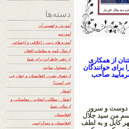
دسته‌ها
آموزش و اهمیت آن
آموزنده
آموزه های دینی ، اخلاقی و اجتماعی
ارسال نامه به مقامات افغان
از دفتر خاطرات برای شما
نان از همکاری
برای خوانندگان
از مسؤول سایت
 و بفرمایید صاحب
ازحقوق بشردر افغانستان و جهان چی
خبر است؟
اشعار
اشعار ، مطالب انتخابی ، معلوماتی و
ارسالی شما
 دوست و سرور
سم من سید جلال
افغانستان
ر کابل و به لطف
افغانستان و دموکراسی