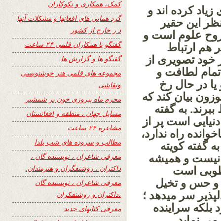
کمک، همکاری و نکوکاران
زیاد کرده اند و
گرد همایی های افغانها و مشکلات آنها
نظر این حقیر
د ر خارج از کشور
روح علوم است و
گفتگو با همکاران قلمی ۲۴ ساعت
ر هم ارتباط
 خود تصویری از
گفتگو ها و گزارش ها
مام لطافت و
مجموعه های قلمی هنر خوشنویسی
 یا در حال رخ
ونقاشی
وزون بیان کند که
محرم ماه پیروزی خون بر شمشیر
ببرند. به گفته
مسایل جهان ، منطقه و افغانستان
نیایی است پر از
مشاعره ۲۴ ساعت
اخوانده راه ندارد،
مطالب و سروده های شب یلدا
به گفته کویته
معرفی شاعران ، نویسنده گان ،
 نیست و همیشه
داکتران ، روشنفگران و هنرمندان.
 طوبی است
 و حس و تخیل
معرفی شاعران ، نویسنده گان
لپذیر سر میدهد ؛
،داکتران و روشنفکران
 بلکه سراینده
معرفی کتابهای جدید
ی نماید.