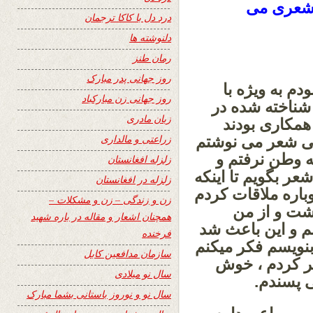
 شعری می
درد دل با کاکا ترجمان
دلنوشته ها
رمان طنز
روز جهانی پدر مبارک
دم به ویژه با
روز جهانی زن مبارکباد
شناخته شده در
زبان مادری
همکاری بودند
زراعتی و مالداری
اهی شعر می نوشتم
ه وطن نرفتم و
زلزله افغانستان
عر بگویم تا اینکه
زلزله در افغانستان
وباره ملاقات کردم
زن و زندگی – زن و مشکلات –
وشت و از من
همچنان اشعار و مقاله در باره شهید
م و این باعث شد
فرخنده
 بنویسم فکر میکنم
سازمان مدافعین کابل
 شعر کردم ، خوش
سال نو میلادی
ی پسندم.
سال نو و نوروز باستانی بشما مبارک