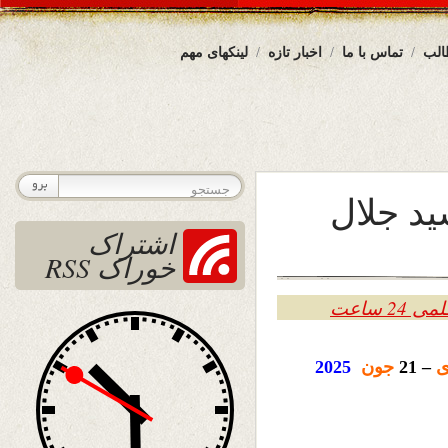
الب
تماس با ما
اخبار تازه
لینکهای مهم
ید جلال
اشتراک
خوراک RSS
2 ساعت
ی
– 21
جون
2025