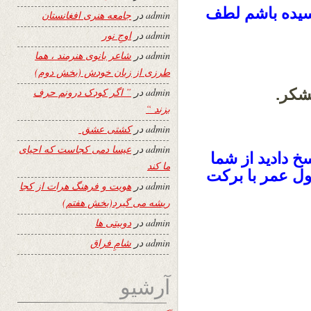
رسیده باشم لطف
admin
در
جامعه هنری افغانستان
admin
در
اوجِ نور
admin
در
شاعر بانوی هنرمند ، هما
طرزی از زبان خودش (بخش دوم)
شکر.
admin
در
” اگر کودک درونم حرف
بزند “
admin
در
کشتی عشق
admin
در
عیسا دمی کجاست که احیای
سخ دادید از شما
ما کند
ول عمر با برکت
admin
در
هویت و فرهنگ هرات از کجا
ریشه می گیرد(بخش هفتم)
admin
در
دوبیتی ها
admin
در
شامِ فراق
آرشیو