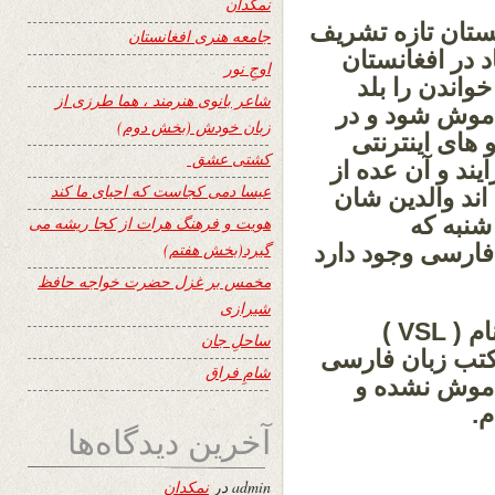
نمکدان
ستان تازه تشریف
جامعه هنری افغانستان
د در افغانستان
اوجِ نور
واندن را بلد
شاعر بانوی هنرمند ، هما طرزی از
اموش شود و در
زبان خودش (بخش دوم)
 های اینترنتی
کشتی عشق
یند و آن عده از
عیسا دمی کجاست که احیای ما کند
 اند والدین شان
شنبه که
هویت و فرهنگ هرات از کجا ریشه می
فارسی وجود دارد
گیرد(بخش هفتم)
مخمس بر غزل حضرت خواجه حافظ
شیرازی
یکی دوسال قبل تدریس می‌کردم بنام ( VSL )
ساحلِ جان
کتب زبان فارسی
شامِ فراق
راموش نشده و
م.
آخرین دیدگاه‌ها
admin
در
نمکدان