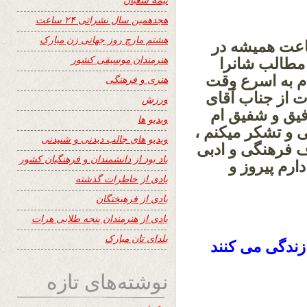
هجدهمین سال نشراتی ۲۴ ساعت
هشتم مارچ روز جهانی زن مبارک
 شود که سایت وزین ۲۴ ساعت همیشه در
هنرمندان موسیقی کشور
 مطالب شانرا
ام به اسرع وقت
هنری و فرهنگی
ت از جناب آقای
ورزش
یق و شفیق ام
ویدیو ها
ی و تشکر میکنم ،
ویدیو های جالب دیدنی و شنیدنی
ف فرهنگی و ادبی
یاد بود از دانشمندان و فرهنگیان کشور
دارم پیروز و
یادی از خاطرات گذشته
یادی از فرهیختگان
یادی از هنرمندان پنجه طلایی هرات
یلدای تان مبارک
زندگی می کنند
نوشته‌های تازه