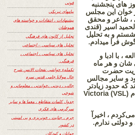
فوتی
وز های پنجشنبه
ر خوان این مجلس
پیامهای تبریکی
، شاعر و محقق
پیشنهادات ، انتقادات و خواسته های
مید اسیر (قندی
هموطنان
شستم و به تحلیل
تجلیل از کانون های فرهنگی
گوش فرا میدادم.
تحلیل های سیاسی – اجتماعی
تحلیل های سیاسی ، اجتماعی ،
 ، با ادبا و
فرهنگی.
 شان و هر ماه
تکملهء حواشی نفحات الانس شرح
دیریت حضرت
حال مولانا جامی قدس سره
د و سایر مجالس
 که حدود زیادتر
جالب ، دیدنی ،خواندنی ، معلوماتی و
ام
(VSL) Victoria
شوخی
جدول کلمات متقاطع ، معما ها و سایر
سرگرمی های فکری
‌کردم ، اخیرآ
جرم ، جنایت ، خونریزی و بی امنیتی
 دولتی ندارم.
در کشور
جوانان و کودکان