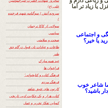
ی و رباعی دارم و
سالروز شهادت حضرت امیرالمؤمنین
یا زیاد تر اما
علی (ع)
سروده آتش { سوگنامه شهید فرخنده
}
سولاتی از کاکا ترجمان
سیاسی
گی و اجتماعی
د یا خیر؟
صحت و سلامتی
طاعات و عبادات تان قبول درگاه حق
طنز
عید همه مبارک
فراخوان ها
فرهنگ کتاب و کتابخوانی٬
فرهنگ مردم
ما شاعر خوب
کارتون های عتیق شاهد
ار باشید؟
کتاب هزار و یک حکایت ادبی تاریخی
کمپاین تفکرُ تحریر و عمل