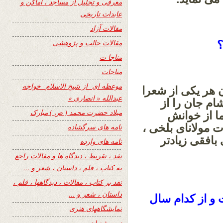
معرفی و تجلیل از مساجد ، اماکن و
عابدات تاریخی
مقالات آزاد
مقالات جالب و پژوهشی
؟
مناجا ت
مناجات
موعظه ای از شیخ الاسلام خواجه
 هر یکی از شعرا
عبدالله « انصاری »
ام جان را از
میلاد حضرت محمد ( ص ) مبارک
ما از خوانش
 مولانای بلخی ،
نامه های سرگشاده
افقی زیادتر
نامه های وارده
نفد ، تقریظ ، دیدگاه ها و مقالات راجع
به کتاب ، فلم ، داستان ، شعر و …
نفد بر کتاب ، مقالات ، دیدگاهها ، فلم ،
داستان ، شعر و …
2 ساعت چیست و از کدام سال
نمایشگاههای هنری
نیمه شعبان