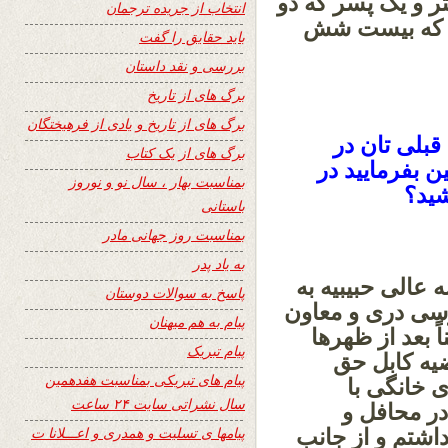
 و یک پسر که دو
انتخاب از جریده ترجمان
م که بیست شش
باید حقایق را گفت
بررسی و نقد داستان
برگ های از تاریخ
برگ های از تاریخ و یادی از فرهیختگان
قبلی تان در
برگ های از یک کتاب
ن بفرمایید در
بمناسبت بهار ، سال نو و نوروز
ید؟
باستانی
بمناسبت روز جهانی مادر
به یاد پدر
الی حبیبیه به
پاسخ به سوالات دوستان
رسی دری و معاون
پیام به هم میهنان
 بعد از ظهرها
پیام تبریک
یه کابل حق
پیام های تبریکی بمناسبت هفدهمین
 خانگی با
سال نشراتی سایت ۲۴ ساعت
ر محافل و
پیامها ی تسلیت و همدری و اعـــلانا ت
اشتم و از جانب