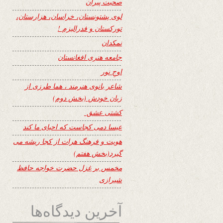
صحبت پیران
لوی پشتونستان، خراسان، هزارستان،
تورکستان و فدرالیزم !
نمکدان
جامعه هنری افغانستان
اوجِ نور
شاعر بانوی هنرمند ، هما طرزی از
زبان خودش (بخش دوم)
کشتی عشق
عیسا دمی کجاست که احیای ما کند
هویت و فرهنگ هرات از کجا ریشه می
گیرد(بخش هفتم)
مخمس بر غزل حضرت خواجه حافظ
شیرازی
آخرین دیدگاه‌ها