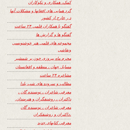
کمک، همکاری و نکوکاران
گرد همایی های افغانها و مشکلات آنها
د ر خارج از کشور
گفتگو با همکاران قلمی ۲۴ ساعت
گفتگو ها و گزارش ها
مجموعه های قلمی هنر خوشنویسی
ونقاشی
محرم ماه پیروزی خون بر شمشیر
مسایل جهان ، منطقه و افغانستان
مشاعره ۲۴ ساعت
مطالب و سروده های شب یلدا
معرفی شاعران ، نویسنده گان ،
داکتران ، روشنفگران و هنرمندان.
معرفی شاعران ، نویسنده گان
،داکتران و روشنفکران
معرفی کتابهای جدید