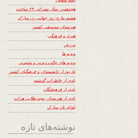
هجدهمین سال نشراتی ۲۴ ساعت
هشتم مارچ روز جهانی زن مبارک
هنرمندان موسیقی کشور
هنری و فرهنگی
ورزش
ویدیو ها
ویدیو های جالب دیدنی و شنیدنی
یاد بود از دانشمندان و فرهنگیان کشور
یادی از خاطرات گذشته
یادی از فرهیختگان
یادی از هنرمندان پنجه طلایی هرات
یلدای تان مبارک
نوشته‌های تازه