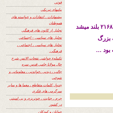
فوتی
پیامهای تبریکی
پیشنهادات ، انتقادات و خواسته های
هموطنان
بلند میشد
تجلیل از کانون های فرهنگی
 بزرگ
تحلیل های سیاسی – اجتماعی
تحلیل های سیاسی ، اجتماعی ،
 بود
…
فرهنگی.
تکملهء حواشی نفحات الانس شرح
حال مولانا جامی قدس سره
جالب ، دیدنی ،خواندنی ، معلوماتی و
شوخی
جدول کلمات متقاطع ، معما ها و سایر
سرگرمی های فکری
جرم ، جنایت ، خونریزی و بی امنیتی
در کشور
جوانان و کودکان