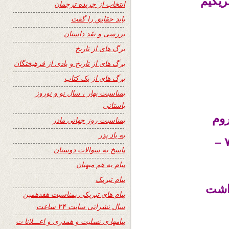
ریکیم
انتخاب از جریده ترجمان
باید حقایق را گفت
بررسی و نقد داستان
برگ های از تاریخ
برگ های از تاریخ و یادی از فرهیختگان
برگ های از یک کتاب
بمناسبت بهار ، سال نو و نوروز
باستانی
روم
بمناسبت روز جهانی مادر
به یاد پدر
–
پاسخ به سوالات دوستان
پیام به هم میهنان
پیام تبریک
داشت
پیام های تبریکی بمناسبت هفدهمین
سال نشراتی سایت ۲۴ ساعت
پیامها ی تسلیت و همدری و اعـــلانا ت