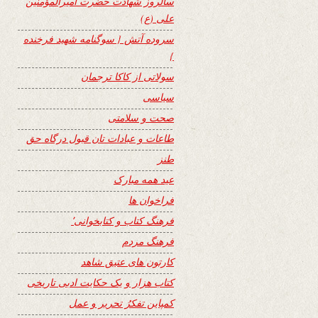
سالروز شهادت حضرت امیرالمؤمنین
علی (ع)
سروده آتش { سوگنامه شهید فرخنده
}
سولاتی از کاکا ترجمان
سیاسی
صحت و سلامتی
طاعات و عبادات تان قبول درگاه حق
طنز
عید همه مبارک
فراخوان ها
فرهنگ کتاب و کتابخوانی٬
فرهنگ مردم
کارتون های عتیق شاهد
کتاب هزار و یک حکایت ادبی تاریخی
کمپاین تفکرُ تحریر و عمل