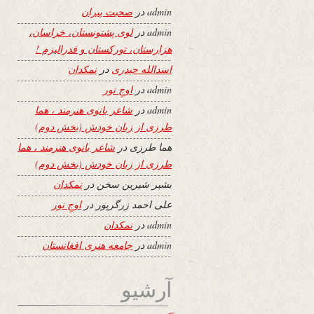
admin
در
صحبت پیران
admin
در
لوی پشتونستان، خراسان،
هزارستان، تورکستان و فدرالیزم !
اسدالله حیدری
در
نمکدان
admin
در
اوجِ نور
admin
در
شاعر بانوی هنرمند ، هما
طرزی از زبان خودش (بخش دوم)
هما طرزی
در
شاعر بانوی هنرمند ، هما
طرزی از زبان خودش (بخش دوم)
بشیر شیرین سخن
در
نمکدان
علی احمد زرگرپور
در
اوجِ نور
admin
در
نمکدان
admin
در
جامعه هنری افغانستان
آرشیو