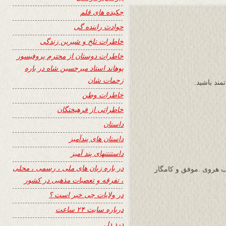
چکیده های قلم
حوادث راننده گی
خاطرات تلخ و شیرین زندگی
خاطرات دوستان از محترم پروفیسور
پوهاند استاد میرحسین شاه در باره
زحمات شان
مند باشید.
خاطرات وطن
خاطراتی از فرهیختگان
داستان
داستان های پندآمیز
داستنتنهای پند آمیز
در باره زبان های ملی ، رسمی ، محلی
 هروی .موفق و کامگار
، تفرقه و تعصبات مذهبی در کشور
در ولایات چی خبر است ؟
درباره سایت ۲۴ ساعت
درد دل