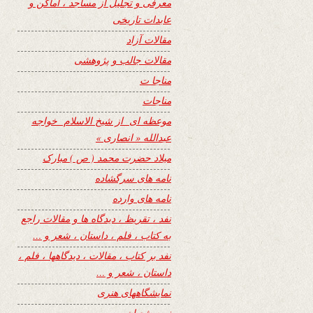
معرفی و تجلیل از مساجد ، اماکن و
عابدات تاریخی
مقالات آزاد
مقالات جالب و پژوهشی
مناجا ت
مناجات
موعظه ای از شیخ الاسلام خواجه
عبدالله « انصاری »
میلاد حضرت محمد ( ص ) مبارک
نامه های سرگشاده
نامه های وارده
نفد ، تقریظ ، دیدگاه ها و مقالات راجع
به کتاب ، فلم ، داستان ، شعر و …
نفد بر کتاب ، مقالات ، دیدگاهها ، فلم ،
داستان ، شعر و …
نمایشگاههای هنری
نیمه شعبان