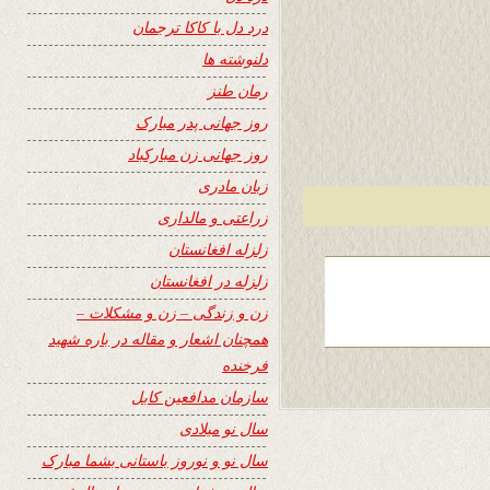
درد دل با کاکا ترجمان
دلنوشته ها
رمان طنز
روز جهانی پدر مبارک
روز جهانی زن مبارکباد
زبان مادری
زراعتی و مالداری
زلزله افغانستان
زلزله در افغانستان
زن و زندگی – زن و مشکلات –
همچنان اشعار و مقاله در باره شهید
فرخنده
سازمان مدافعین کابل
سال نو میلادی
سال نو و نوروز باستانی بشما مبارک