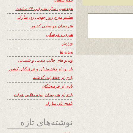
هجدهمین سال نشراتی ۲۴ ساعت
هشتم مارچ روز جهانی زن مبارک
هنرمندان موسیقی کشور
هنری و فرهنگی
ورزش
ویدیو ها
ویدیو های جالب دیدنی و شنیدنی
یاد بود از دانشمندان و فرهنگیان کشور
یادی از خاطرات گذشته
یادی از فرهیختگان
یادی از هنرمندان پنجه طلایی هرات
یلدای تان مبارک
نوشته‌های تازه