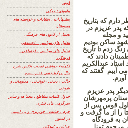
فوتی
پیامهای تبریکی
پیشنهادات ، انتقادات و خواسته های
 دارم که بتاریخ
هموطنان
ر حالیکه پدر عزیزم در
د و مجله
تجلیل از کانون های فرهنگی
شهد ساکن بودیم
تحلیل های سیاسی – اجتماعی
نگ زدم تا تاریخ
تحلیل های سیاسی ، اجتماعی ،
مینان دادند که
فرهنگی.
 استاد عبدالکریم
تکملهء حواشی نفحات الانس شرح
می آییم گفتند که
حال مولانا جامی قدس سره
آورم.
جالب ، دیدنی ،خواندنی ، معلوماتی و
شوخی
 دیگر پدر عزیزم
جدول کلمات متقاطع ، معما ها و سایر
دستان پرمهرشان
سرگرمی های فکری
خ اول قوس پس از
 را از ما گرفت و
جرم ، جنایت ، خونریزی و بی امنیتی
در کشور
 به فرودگاه
 مرحوم تمنا
جوانان و کودکان