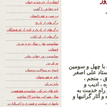
وز
انتخاب از جریده ترجمان
باید حقایق را گفت
بررسی و نقد داستان
برگ های از تاریخ
برگ های از تاریخ و یادی از فرهیختگان
برگ های از یک کتاب
بمناسبت بهار ، سال نو و نوروز
باستانی
بمناسبت روز جهانی مادر
به یاد پدر
1 مصادف است با چهل و سومین
پاسخ به سوالات دوستان
ستاد علی اصغر
پیام به هم میهنان
 ، منجم ،
 ، ادیب و
پیام تبریک
 راه خدمت به
پیام های تبریکی بمناسبت هفدهمین
ثار گرانبها و
سال نشراتی سایت ۲۴ ساعت
پیامها ی تسلیت و همدری و اعـــلانا ت