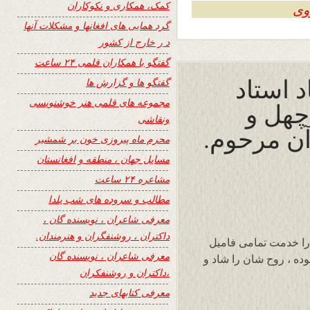
کمک، همکاری و نکوکاران
وی
گرد همایی های افغانها و مشکلات آنها
د ر خارج از کشور
گفتگو با همکاران قلمی ۲۴ ساعت
د استاد
گفتگو ها و گزارش ها
مجموعه های قلمی هنر خوشنویسی
چهل و
ونقاشی
ن مرحوم.
محرم ماه پیروزی خون بر شمشیر
مسایل جهان ، منطقه و افغانستان
مشاعره ۲۴ ساعت
مطالب و سروده های شب یلدا
معرفی شاعران ، نویسنده گان ،
داکتران ، روشنفگران و هنرمندان.
را خدمت تمامی فامیل
معرفی شاعران ، نویسنده گان
ه ، روح شان را شاد و
،داکتران و روشنفکران
معرفی کتابهای جدید