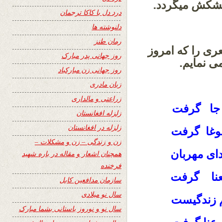
یشکش میگردد.
درد دل با کاکا ترجمان
دلنوشته ها
رمان طنز
ری را که امروز
روز جهانی پدر مبارک
 نمایم.
روز جهانی زن مبارکباد
زبان مادری
زراعتی و مالداری
ن جا گرفت
زلزله افغانستان
زلزله در افغانستان
غوغا گرفت
زن و زندگی – زن و مشکلات –
ای مهربان
همچنان اشعار و مقاله در باره شهید
فرخنده
عنا گرفت
سازمان مدافعین کابل
سال نو میلادی
م زندگیست
سال نو و نوروز باستانی بشما مبارک