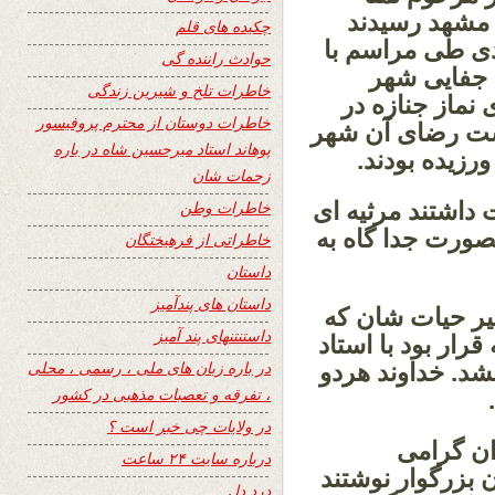
 مشهد رسیدند
چکیده های قلم
دوم قوس 1360 خورشیدی طی مراسم با
حوادث راننده گی
 جفایی شهر
خاطرات تلخ و شیرین زندگی
نماز جنازه در
خاطرات دوستان از محترم پروفیسور
شت رضای آن شهر
پوهاند استاد میرحسین شاه در باره
رزیده بودند.
زحمات شان
داشتند مرثیه ای
خاطرات وطن
صورت جدا گاه به
خاطراتی از فرهیختگان
داستان
داستان های پندآمیز
خیر حیات شان که
داستنتنهای پند آمیز
رار بود با استاد
در باره زبان های ملی ، رسمی ، محلی
د. خداوند هردو
، تفرقه و تعصبات مذهبی در کشور
در ولایات چی خبر است ؟
دان گرامی
درباره سایت ۲۴ ساعت
بزرگوار نوشتند
درد دل