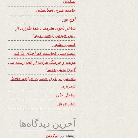
نمکدان
جامعه هنری افغانستان
اوجِ نور
شاعر بانوی هنرمند ، هما طرزی از
زبان خودش (بخش دوم)
کشتی عشق
عیسا دمی کجاست که احیای ما کند
هویت و فرهنگ هرات از کجا ریشه می
گیرد(بخش هفتم)
مخمس بر غزل حضرت خواجه حافظ
شیرازی
ساحلِ جان
شامِ فراق
آخرین دیدگاه‌ها
admin
در
نمکدان