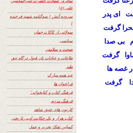
رعنا گرفت
سالروز شهادت حضرت امیرالمؤمنین
علی (ع)
ت ای پدر
سروده آتش { سوگنامه شهید فرخنده
}
صحرا گرفت
سولاتی از کاکا ترجمان
 بی صدا
سیاسی
صحت و سلامتی
اوا گرفت
طاعات و عبادات تان قبول درگاه حق
طنز
ر غصه ها
عید همه مبارک
دا گرفت
فراخوان ها
فرهنگ کتاب و کتابخوانی٬
فرهنگ مردم
کارتون های عتیق شاهد
کتاب هزار و یک حکایت ادبی تاریخی
کمپاین تفکرُ تحریر و عمل