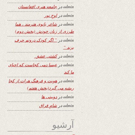
admin
در
جامعه هنری افغانستان
admin
در
اوجِ نور
admin
در
شاعر بانوی هنرمند ، هما
طرزی از زبان خودش (بخش دوم)
admin
در
” اگر کودک درونم حرف
بزند “
admin
در
کشتی عشق
admin
در
عیسا دمی کجاست که احیای
ما کند
admin
در
هویت و فرهنگ هرات از کجا
ریشه می گیرد(بخش هفتم)
admin
در
دوبیتی ها
admin
در
شامِ فراق
آرشیو