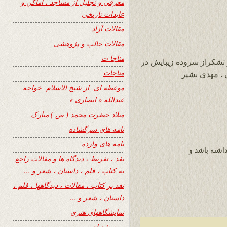
معرفی و تجلیل از مساجد ، اماکن و
عابدات تاریخی
مقالات آزاد
مقالات جالب و پژوهشی
مناجا ت
 تشکراز سروده زیبایش در
مناجات
 . مهدی بشیر
موعظه ای از شیخ الاسلام خواجه
عبدالله « انصاری »
میلاد حضرت محمد ( ص ) مبارک
نامه های سرگشاده
نامه های وارده
اشته باشد و
نفد ، تقریظ ، دیدگاه ها و مقالات راجع
به کتاب ، فلم ، داستان ، شعر و …
نفد بر کتاب ، مقالات ، دیدگاهها ، فلم ،
داستان ، شعر و …
نمایشگاههای هنری
نیمه شعبان