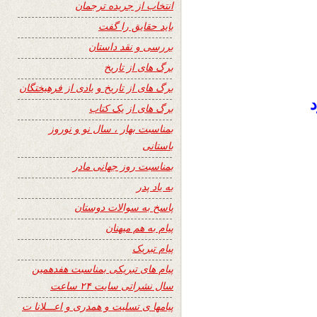
انتخاب از جریده ترجمان
باید حقایق را گفت
بررسی و نقد داستان
برگ های از تاریخ
برگ های از تاریخ و یادی از فرهیختگان
د
برگ های از یک کتاب
بمناسبت بهار ، سال نو و نوروز
باستانی
بمناسبت روز جهانی مادر
به یاد پدر
پاسخ به سوالات دوستان
پیام به هم میهنان
پیام تبریک
پیام های تبریکی بمناسبت هفدهمین
سال نشراتی سایت ۲۴ ساعت
پیامها ی تسلیت و همدری و اعـــلانا ت