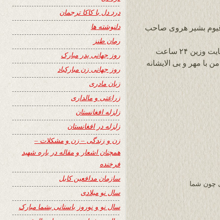
درد دل با کاکا ترجمان
دلنوشته ها
 قیوم بشیر هروی صاحب
رمان طنز
ن ۲۴ ساعت
روز جهانی پدر مبارک
با مهر و بی الایشانه
روز جهانی زن مبارکباد
زبان مادری
زراعتی و مالداری
زلزله افغانستان
زلزله در افغانستان
زن و زندگی – زن و مشکلات –
همچنان اشعار و مقاله در باره شهید
فرخنده
سازمان مدافعین کابل
ی چون شما
سال نو میلادی
سال نو و نوروز باستانی بشما مبارک