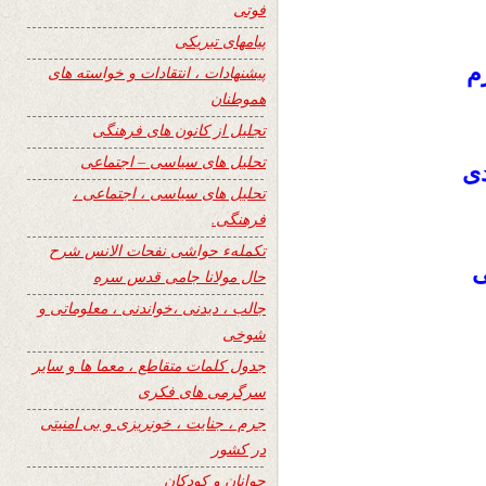
فوتی
پیامهای تبریکی
م
پیشنهادات ، انتقادات و خواسته های
هموطنان
تجلیل از کانون های فرهنگی
تحلیل های سیاسی – اجتماعی
دی
تحلیل های سیاسی ، اجتماعی ،
فرهنگی.
تکملهء حواشی نفحات الانس شرح
ی
حال مولانا جامی قدس سره
جالب ، دیدنی ،خواندنی ، معلوماتی و
شوخی
جدول کلمات متقاطع ، معما ها و سایر
سرگرمی های فکری
جرم ، جنایت ، خونریزی و بی امنیتی
در کشور
جوانان و کودکان