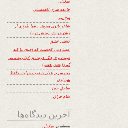
نمکدان
جامعه هنری افغانستان
اوجِ نور
شاعر بانوی هنرمند ، هما طرزی از
زبان خودش (بخش دوم)
کشتی عشق
عیسا دمی کجاست که احیای ما کند
هویت و فرهنگ هرات از کجا ریشه می
گیرد(بخش هفتم)
مخمس بر غزل حضرت خواجه حافظ
شیرازی
ساحلِ جان
شامِ فراق
آخرین دیدگاه‌ها
admin
در
نمکدان