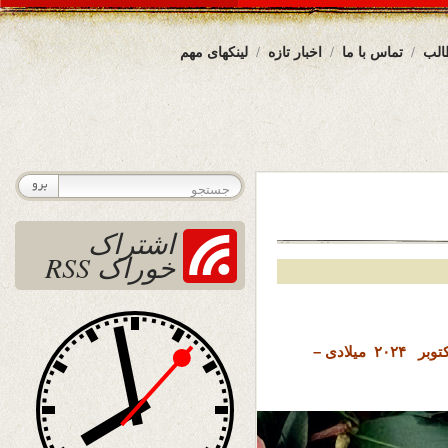
الب
تماس با ما
اخبار تازه
لینکهای مهم
اشتراک
خوراک RSS
تاریخ نشر : پنجشنبه 3 عقرب ( آبان ) ۱۴۰۳ خورشیدی – 24 اکتوبر ۲۰۲۴ میلادی –