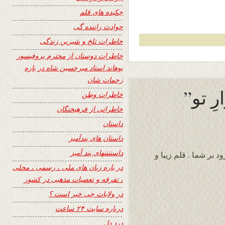
چکیده های قلم
حوادث راننده گی
خاطرات تلخ و شیرین زندگی
خاطرات دوستان از محترم پروفیسور
پوهاند استاد میرحسین شاه در باره
زحمات شان
خاطرات وطن
خاطراتی از فرهیختگان
داستان
داستان های پندآمیز
داستنتنهای پند آمیز
 بر شما . قلم زیبا و
در باره زبان های ملی ، رسمی ، محلی
، تفرقه و تعصبات مذهبی در کشور
در ولایات چی خبر است ؟
درباره سایت ۲۴ ساعت
درد دل