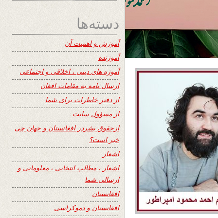
دسته‌ها
آموزش و اهمیت آن
آموزنده
آموزه های دینی ، اخلاقی و اجتماعی
ارسال نامه به مقامات افغان
از دفتر خاطرات برای شما
از مسؤول سایت
ازحقوق بشردر افغانستان و جهان چی
خبر است؟
اشعار
اشعار ، مطالب انتخابی ، معلوماتی و
ارسالی شما
افغانستان
افغانستان و دموکراسی