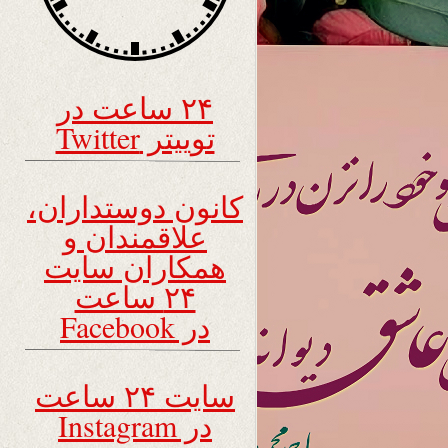
۲۴ ساعت در
توییتر Twitter
کانون دوستداران،
علاقمندان و
همکاران سایت
۲۴ ساعت
در Facebook
سایت ۲۴ ساعت
در Instagram