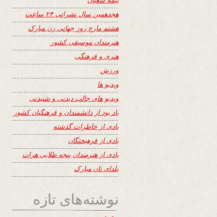
هجدهمین سال نشراتی ۲۴ ساعت
هشتم مارچ روز جهانی زن مبارک
هنرمندان موسیقی کشور
هنری و فرهنگی
ورزش
ویدیو ها
ویدیو های جالب دیدنی و شنیدنی
یاد بود از دانشمندان و فرهنگیان کشور
یادی از خاطرات گذشته
یادی از فرهیختگان
یادی از هنرمندان پنجه طلایی هرات
یلدای تان مبارک
نوشته‌های تازه