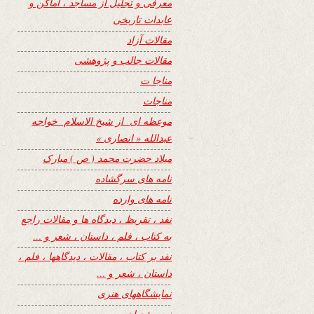
معرفی و تجلیل از مساجد ، اماکن و
عابدات تاریخی
مقالات آزاد
مقالات جالب و پژوهشی
مناجا ت
مناجات
موعظه ای از شیخ الاسلام خواجه
عبدالله « انصاری »
میلاد حضرت محمد ( ص ) مبارک
نامه های سرگشاده
نامه های وارده
نفد ، تقریظ ، دیدگاه ها و مقالات راجع
به کتاب ، فلم ، داستان ، شعر و …
نفد بر کتاب ، مقالات ، دیدگاهها ، فلم ،
داستان ، شعر و …
نمایشگاههای هنری
نیمه شعبان