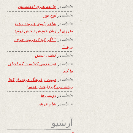
admin
در
جامعه هنری افغانستان
admin
در
اوجِ نور
admin
در
شاعر بانوی هنرمند ، هما
طرزی از زبان خودش (بخش دوم)
admin
در
” اگر کودک درونم حرف
بزند “
admin
در
کشتی عشق
admin
در
عیسا دمی کجاست که احیای
ما کند
admin
در
هویت و فرهنگ هرات از کجا
ریشه می گیرد(بخش هفتم)
admin
در
دوبیتی ها
admin
در
شامِ فراق
آرشیو