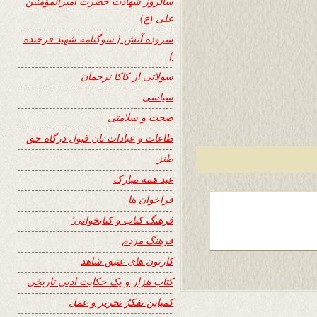
سالروز شهادت حضرت امیرالمؤمنین
علی (ع)
سروده آتش { سوگنامه شهید فرخنده
}
سولاتی از کاکا ترجمان
سیاسی
صحت و سلامتی
طاعات و عبادات تان قبول درگاه حق
طنز
عید همه مبارک
فراخوان ها
فرهنگ کتاب و کتابخوانی٬
فرهنگ مردم
کارتون های عتیق شاهد
کتاب هزار و یک حکایت ادبی تاریخی
کمپاین تفکرُ تحریر و عمل