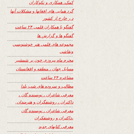
کمک، همکاری و نکوکاران
گرد همایی های افغانها و مشکلات آنها
د ر خارج از کشور
گفتگو با همکاران قلمی ۲۴ ساعت
گفتگو ها و گزارش ها
مجموعه های قلمی هنر خوشنویسی
ونقاشی
محرم ماه پیروزی خون بر شمشیر
مسایل جهان ، منطقه و افغانستان
مشاعره ۲۴ ساعت
مطالب و سروده های شب یلدا
معرفی شاعران ، نویسنده گان ،
داکتران ، روشنفگران و هنرمندان.
معرفی شاعران ، نویسنده گان
،داکتران و روشنفکران
معرفی کتابهای جدید