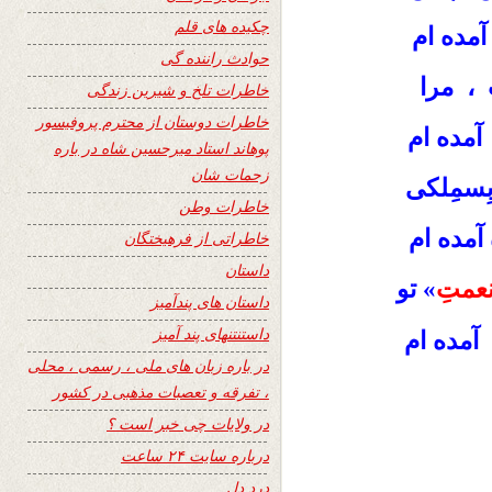
چکیده های قلم
مده ام
حوادث راننده گی
 ، مرا
خاطرات تلخ و شیرین زندگی
خاطرات دوستان از محترم پروفیسور
آمده ام
پوهاند استاد میرحسین شاه در باره
زحمات شان
ِسمِلکی
خاطرات وطن
آمده ام
خاطراتی از فرهیختگان
داستان
عمتِ
» تو
داستان های پندآمیز
داستنتنهای پند آمیز
مده ام
در باره زبان های ملی ، رسمی ، محلی
، تفرقه و تعصبات مذهبی در کشور
در ولایات چی خبر است ؟
درباره سایت ۲۴ ساعت
درد دل