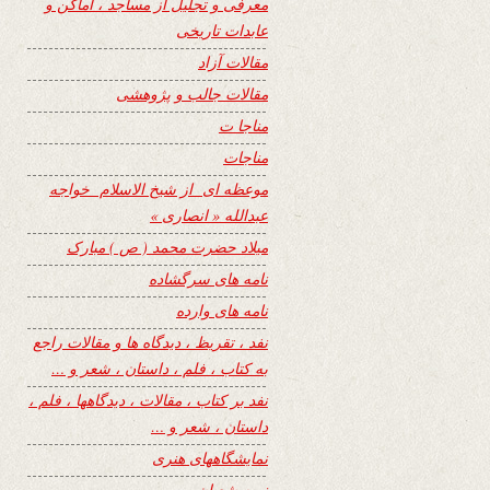
معرفی و تجلیل از مساجد ، اماکن و
عابدات تاریخی
مقالات آزاد
مقالات جالب و پژوهشی
مناجا ت
مناجات
موعظه ای از شیخ الاسلام خواجه
عبدالله « انصاری »
میلاد حضرت محمد ( ص ) مبارک
نامه های سرگشاده
نامه های وارده
نفد ، تقریظ ، دیدگاه ها و مقالات راجع
به کتاب ، فلم ، داستان ، شعر و …
نفد بر کتاب ، مقالات ، دیدگاهها ، فلم ،
داستان ، شعر و …
نمایشگاههای هنری
نیمه شعبان