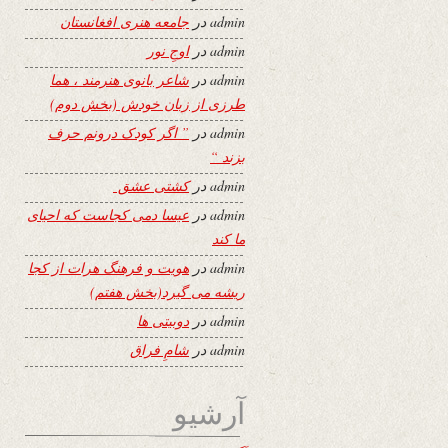
admin
در
جامعه هنری افغانستان
admin
در
اوجِ نور
admin
در
شاعر بانوی هنرمند ، هما
طرزی از زبان خودش (بخش دوم)
admin
در
” اگر کودک درونم حرف
بزند “
admin
در
کشتی عشق
admin
در
عیسا دمی کجاست که احیای
ما کند
admin
در
هویت و فرهنگ هرات از کجا
ریشه می گیرد(بخش هفتم)
admin
در
دوبیتی ها
admin
در
شامِ فراق
آرشیو