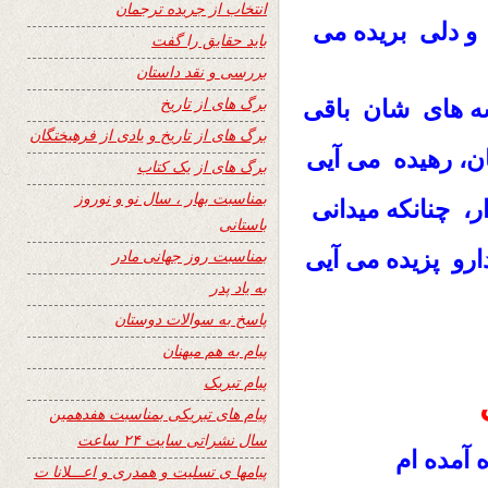
انتخاب از جریده ترجمان
و دلی بریده می
باید حقایق را گفت
بررسی و نقد داستان
برگ های از تاریخ
یشه های شان باقی
برگ های از تاریخ و یادی از فرهیختگان
جان، رهیده می آیی
برگ های از یک کتاب
بمناسبت بهار ، سال نو و نوروز
ار، چنانکه میدانی
باستانی
رو پزیده می آیی
بمناسبت روز جهانی مادر
به یاد پدر
پاسخ به سوالات دوستان
پیام به هم میهنان
پیام تبریک
پیام های تبریکی بمناسبت هفدهمین
سال نشراتی سایت ۲۴ ساعت
آمده ام
پیامها ی تسلیت و همدری و اعـــلانا ت