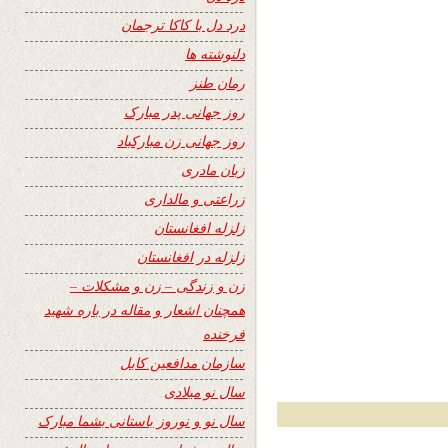
درد دل با کاکا ترجمان
دلنوشته ها
رمان طنز
روز جهانی پدر مبارک
روز جهانی زن مبارکباد
زبان مادری
زراعتی و مالداری
زلزله افغانستان
زلزله در افغانستان
زن و زندگی – زن و مشکلات –
همچنان اشعار و مقاله در باره شهید
فرخنده
سازمان مدافعین کابل
سال نو میلادی
سال نو و نوروز باستانی بشما مبارک