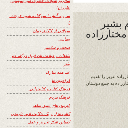
سالروز شهادت حضرت امیرالمؤمنین
علی (ع)
سروده آتش { سوگنامه شهید فرخنده
 بشیر
}
مختارزاده
سولاتی از کاکا ترجمان
سیاسی
صحت و سلامتی
طاعات و عبادات تان قبول درگاه حق
طنز
عید همه مبارک
زاده عزیز را تقدیم
فراخوان ها
ارزاده به جمع دوستان
فرهنگ کتاب و کتابخوانی٬
فرهنگ مردم
کارتون های عتیق شاهد
کتاب هزار و یک حکایت ادبی تاریخی
کمپاین تفکرُ تحریر و عمل