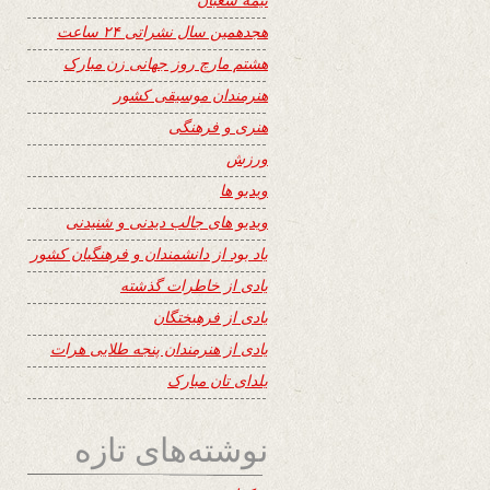
هجدهمین سال نشراتی ۲۴ ساعت
هشتم مارچ روز جهانی زن مبارک
هنرمندان موسیقی کشور
هنری و فرهنگی
ورزش
ویدیو ها
ویدیو های جالب دیدنی و شنیدنی
یاد بود از دانشمندان و فرهنگیان کشور
یادی از خاطرات گذشته
یادی از فرهیختگان
یادی از هنرمندان پنجه طلایی هرات
یلدای تان مبارک
نوشته‌های تازه