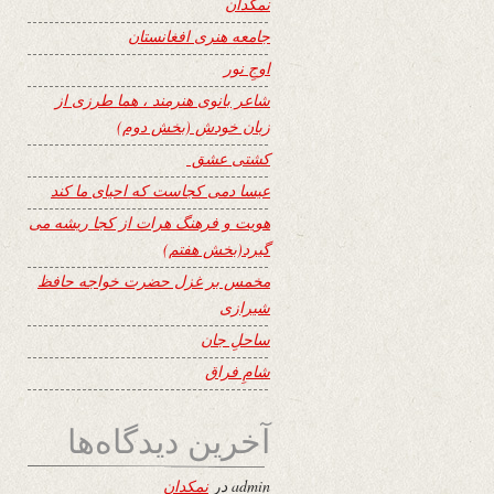
نمکدان
جامعه هنری افغانستان
اوجِ نور
شاعر بانوی هنرمند ، هما طرزی از
زبان خودش (بخش دوم)
کشتی عشق
عیسا دمی کجاست که احیای ما کند
هویت و فرهنگ هرات از کجا ریشه می
گیرد(بخش هفتم)
مخمس بر غزل حضرت خواجه حافظ
شیرازی
ساحلِ جان
شامِ فراق
آخرین دیدگاه‌ها
admin
در
نمکدان