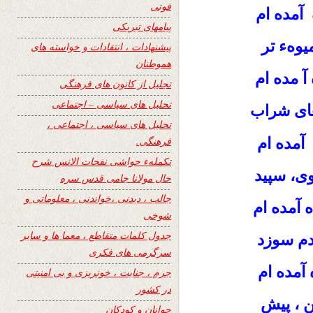
فوتی
آمده ام
پیامهای تبریکی
یوهء تر
پیشنهادات ، انتقادات و خواسته های
هموطنان
 مده ام
تجلیل از کانون های فرهنگی
تحلیل های سیاسی – اجتماعی
های
شراب
تحلیل های سیاسی ، اجتماعی ،
 آمده ام
فرهنگی.
تکملهء حواشی نفحات الانس شرح
ی، سپید
حال مولانا جامی قدس سره
جالب ، دیدنی ،خواندنی ، معلوماتی و
 آمده ام
شوخی
جدول کلمات متقاطع ، معما ها و سایر
دم سوزد
سرگرمی های فکری
آمده ام
جرم ، جنایت ، خونریزی و بی امنیتی
در کشور
ن ، پیش
جوانان و کودکان