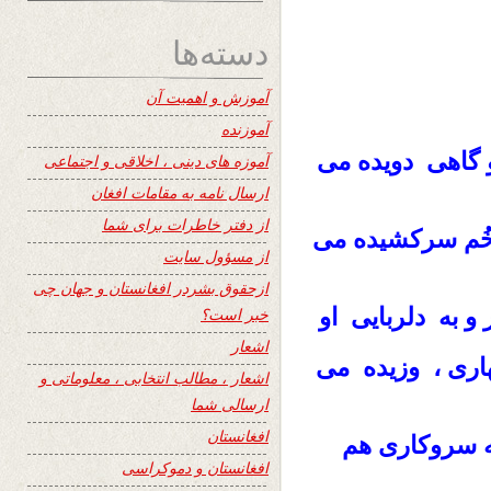
دسته‌ها
آموزش و اهمیت آن
آموزنده
 گاهی دویده می
آموزه های دینی ، اخلاقی و اجتماعی
ارسال نامه به مقامات افغان
از دفتر خاطرات برای شما
خُم سرکشیده می
از مسؤول سایت
ازحقوق بشردر افغانستان و جهان چی
 و به دلربایی او
خبر است؟
اشعار
اری ، وزیده می
اشعار ، مطالب انتخابی ، معلوماتی و
ارسالی شما
افغانستان
ه سروکاری هم
افغانستان و دموکراسی