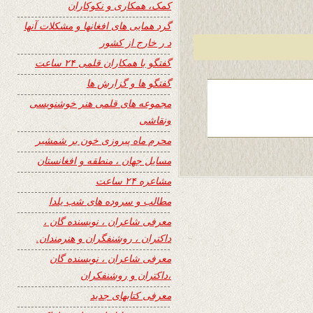
کمک، همکاری و نکوکاران
گرد همایی های افغانها و مشکلات آنها
د ر خارج از کشور
گفتگو با همکاران قلمی ۲۴ ساعت
گفتگو ها و گزارش ها
مجموعه های قلمی هنر خوشنویسی
ونقاشی
محرم ماه پیروزی خون بر شمشیر
مسایل جهان ، منطقه و افغانستان
مشاعره ۲۴ ساعت
مطالب و سروده های شب یلدا
معرفی شاعران ، نویسنده گان ،
داکتران ، روشنفگران و هنرمندان.
معرفی شاعران ، نویسنده گان
،داکتران و روشنفکران
معرفی کتابهای جدید