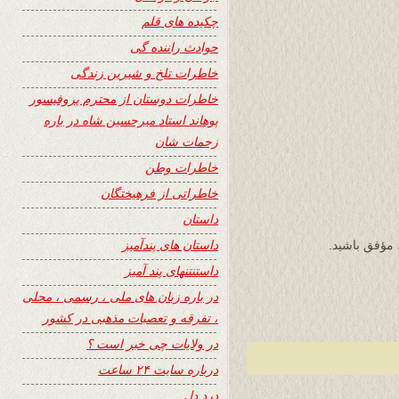
چکیده های قلم
حوادث راننده گی
خاطرات تلخ و شیرین زندگی
خاطرات دوستان از محترم پروفیسور
پوهاند استاد میرحسین شاه در باره
زحمات شان
خاطرات وطن
خاطراتی از فرهیختگان
داستان
داستان های پندآمیز
مؤفق باشید.
داستنتنهای پند آمیز
در باره زبان های ملی ، رسمی ، محلی
، تفرقه و تعصبات مذهبی در کشور
در ولایات چی خبر است ؟
درباره سایت ۲۴ ساعت
درد دل