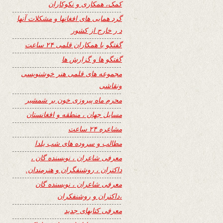
کمک، همکاری و نکوکاران
گرد همایی های افغانها و مشکلات آنها
د ر خارج از کشور
گفتگو با همکاران قلمی ۲۴ ساعت
گفتگو ها و گزارش ها
مجموعه های قلمی هنر خوشنویسی
ونقاشی
محرم ماه پیروزی خون بر شمشیر
مسایل جهان ، منطقه و افغانستان
مشاعره ۲۴ ساعت
مطالب و سروده های شب یلدا
معرفی شاعران ، نویسنده گان ،
داکتران ، روشنفگران و هنرمندان.
معرفی شاعران ، نویسنده گان
،داکتران و روشنفکران
معرفی کتابهای جدید