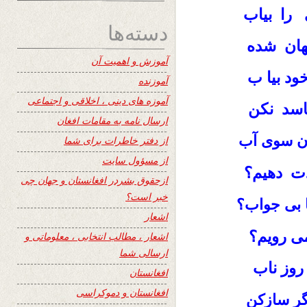
 را بیاب
دسته‌ها
نهان شده
آموزش و اهمیت آن
ود بیا ب
آموزنده
آموزه های دینی ، اخلاقی و اجتماعی
اسد نکن
ارسال نامه به مقامات افغان
ن سوی آب
از دفتر خاطرات برای شما
از مسؤول سایت
دت دهیم؟
ازحقوق بشردر افغانستان و جهان چی
خبر است؟
 بی جواب؟
اشعار
می رویم؟
اشعار ، مطالب انتخابی ، معلوماتی و
ارسالی شما
روز ناب
افغانستان
افغانستان و دموکراسی
گر سازکن