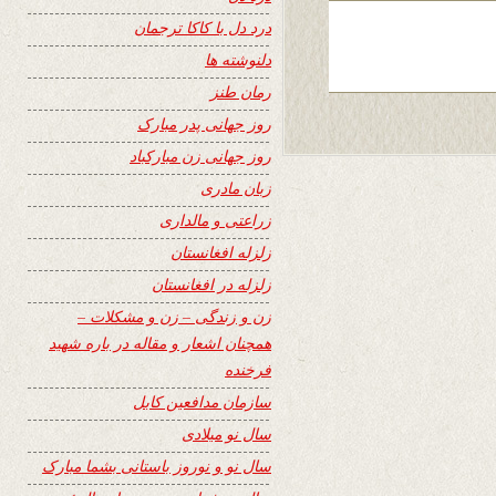
درد دل با کاکا ترجمان
دلنوشته ها
رمان طنز
روز جهانی پدر مبارک
روز جهانی زن مبارکباد
زبان مادری
زراعتی و مالداری
زلزله افغانستان
زلزله در افغانستان
زن و زندگی – زن و مشکلات –
همچنان اشعار و مقاله در باره شهید
فرخنده
سازمان مدافعین کابل
سال نو میلادی
سال نو و نوروز باستانی بشما مبارک