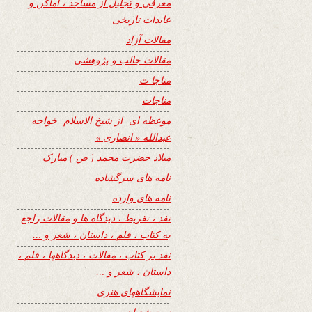
معرفی و تجلیل از مساجد ، اماکن و
عابدات تاریخی
مقالات آزاد
مقالات جالب و پژوهشی
مناجا ت
مناجات
موعظه ای از شیخ الاسلام خواجه
عبدالله « انصاری »
میلاد حضرت محمد ( ص ) مبارک
نامه های سرگشاده
نامه های وارده
نفد ، تقریظ ، دیدگاه ها و مقالات راجع
به کتاب ، فلم ، داستان ، شعر و …
نفد بر کتاب ، مقالات ، دیدگاهها ، فلم ،
داستان ، شعر و …
نمایشگاههای هنری
نیمه شعبان