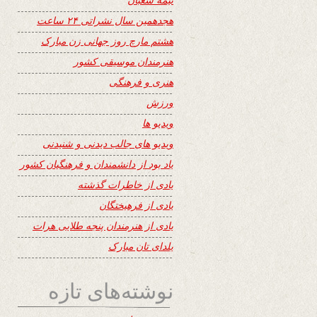
هجدهمین سال نشراتی ۲۴ ساعت
هشتم مارچ روز جهانی زن مبارک
هنرمندان موسیقی کشور
هنری و فرهنگی
ورزش
ویدیو ها
ویدیو های جالب دیدنی و شنیدنی
یاد بود از دانشمندان و فرهنگیان کشور
یادی از خاطرات گذشته
یادی از فرهیختگان
یادی از هنرمندان پنجه طلایی هرات
یلدای تان مبارک
نوشته‌های تازه