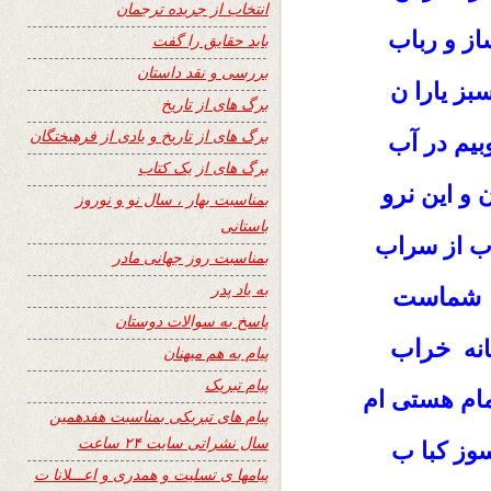
انتخاب از جریده ترجمان
از و رباب
باید حقایق را گفت
بررسی و نقد داستان
ز یارا ن
برگ های از تاریخ
برگ های از تاریخ و یادی از فرهیختگان
بیم در آب
برگ های از یک کتاب
نرو
 و این
بمناسبت بهار ، سال نو و نوروز
باستانی
آب از سراب
بمناسبت روز جهانی مادر
به یاد پدر
شماست
پاسخ به سوالات دوستان
خراب
انه
پیام به هم میهنان
پیام تبریک
مام هستی ام
پیام های تبریکی بمناسبت هفدهمین
سال نشراتی سایت ۲۴ ساعت
وز کبا ب
پیامها ی تسلیت و همدری و اعـــلانا ت