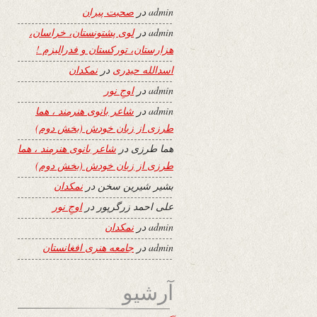
admin
در
صحبت پیران
admin
در
لوی پشتونستان، خراسان،
هزارستان، تورکستان و فدرالیزم !
اسدالله حیدری
در
نمکدان
admin
در
اوجِ نور
admin
در
شاعر بانوی هنرمند ، هما
طرزی از زبان خودش (بخش دوم)
هما طرزی
در
شاعر بانوی هنرمند ، هما
طرزی از زبان خودش (بخش دوم)
بشیر شیرین سخن
در
نمکدان
علی احمد زرگرپور
در
اوجِ نور
admin
در
نمکدان
admin
در
جامعه هنری افغانستان
آرشیو