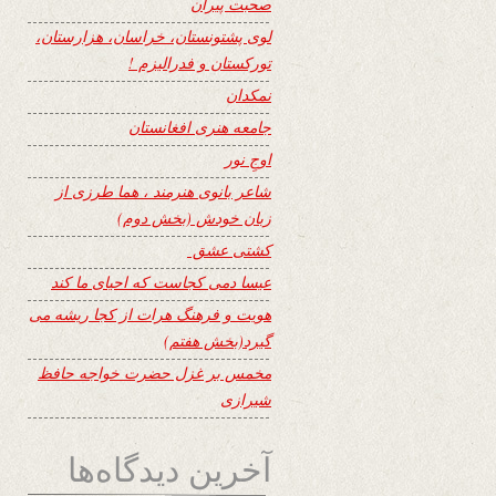
صحبت پیران
لوی پشتونستان، خراسان، هزارستان،
تورکستان و فدرالیزم !
نمکدان
جامعه هنری افغانستان
اوجِ نور
شاعر بانوی هنرمند ، هما طرزی از
زبان خودش (بخش دوم)
کشتی عشق
عیسا دمی کجاست که احیای ما کند
هویت و فرهنگ هرات از کجا ریشه می
گیرد(بخش هفتم)
مخمس بر غزل حضرت خواجه حافظ
شیرازی
آخرین دیدگاه‌ها