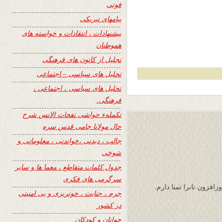
فوتی
پیامهای تبریکی
پیشنهادات ، انتقادات و خواسته های
هموطنان
تجلیل از کانون های فرهنگی
تحلیل های سیاسی – اجتماعی
تحلیل های سیاسی ، اجتماعی ،
فرهنگی.
تکملهء حواشی نفحات الانس شرح
حال مولانا جامی قدس سره
جالب ، دیدنی ،خواندنی ، معلوماتی و
شوخی
جدول کلمات متقاطع ، معما ها و سایر
سرگرمی های فکری
افزون تانرا تمنا دارم.
جرم ، جنایت ، خونریزی و بی امنیتی
در کشور
جوانان و کودکان