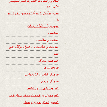
سالروز شهادت حضرت امیرالمؤمنین
علی (ع)
سروده آتش { سوگنامه شهید فرخنده
}
سولاتی از کاکا ترجمان
سیاسی
صحت و سلامتی
طاعات و عبادات تان قبول درگاه حق
طنز
عید همه مبارک
فراخوان ها
فرهنگ کتاب و کتابخوانی٬
فرهنگ مردم
کارتون های عتیق شاهد
کتاب هزار و یک حکایت ادبی تاریخی
کمپاین تفکرُ تحریر و عمل