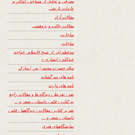
معرفی و تجلیل از مساجد ، اماکن و
عابدات تاریخی
مقالات آزاد
مقالات جالب و پژوهشی
مناجا ت
مناجات
موعظه ای از شیخ الاسلام خواجه
عبدالله « انصاری »
میلاد حضرت محمد ( ص ) مبارک
نامه های سرگشاده
نامه های وارده
نفد ، تقریظ ، دیدگاه ها و مقالات راجع
به کتاب ، فلم ، داستان ، شعر و …
نفد بر کتاب ، مقالات ، دیدگاهها ، فلم ،
داستان ، شعر و …
نمایشگاههای هنری
نیمه شعبان