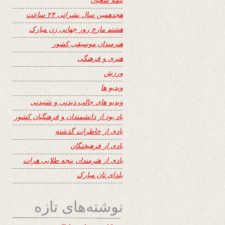
هجدهمین سال نشراتی ۲۴ ساعت
هشتم مارچ روز جهانی زن مبارک
هنرمندان موسیقی کشور
هنری و فرهنگی
ورزش
ویدیو ها
ویدیو های جالب دیدنی و شنیدنی
یاد بود از دانشمندان و فرهنگیان کشور
یادی از خاطرات گذشته
یادی از فرهیختگان
یادی از هنرمندان پنجه طلایی هرات
یلدای تان مبارک
نوشته‌های تازه