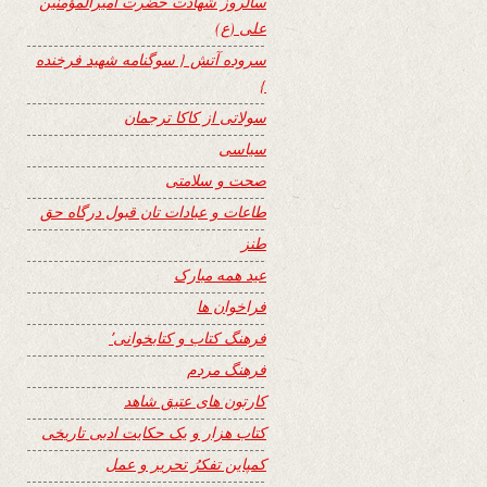
سالروز شهادت حضرت امیرالمؤمنین
علی (ع)
سروده آتش { سوگنامه شهید فرخنده
}
سولاتی از کاکا ترجمان
سیاسی
صحت و سلامتی
طاعات و عبادات تان قبول درگاه حق
طنز
عید همه مبارک
فراخوان ها
فرهنگ کتاب و کتابخوانی٬
فرهنگ مردم
کارتون های عتیق شاهد
کتاب هزار و یک حکایت ادبی تاریخی
کمپاین تفکرُ تحریر و عمل