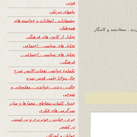
فوتی
پیامهای تبریکی
پیشنهادات ، انتقادات و خواسته های
هموطنان
دید ، سعادتمند و کامگار
تجلیل از کانون های فرهنگی
تحلیل های سیاسی – اجتماعی
تحلیل های سیاسی ، اجتماعی ،
فرهنگی.
تکملهء حواشی نفحات الانس شرح
حال مولانا جامی قدس سره
جالب ، دیدنی ،خواندنی ، معلوماتی و
شوخی
جدول کلمات متقاطع ، معما ها و سایر
سرگرمی های فکری
جرم ، جنایت ، خونریزی و بی امنیتی
در کشور
جوانان و کودکان