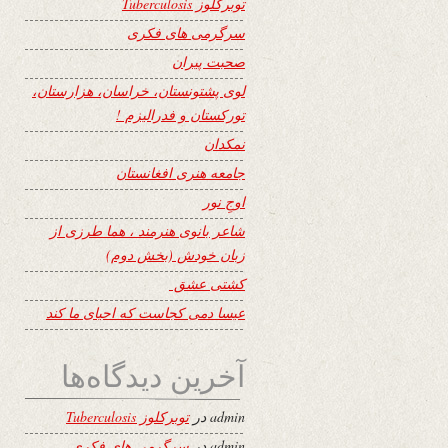
توبرکلوز Tuberculosis
سرگرمی های فکری
صحبت پیران
لوی پشتونستان، خراسان، هزارستان،
تورکستان و فدرالیزم !
نمکدان
جامعه هنری افغانستان
اوجِ نور
شاعر بانوی هنرمند ، هما طرزی از
زبان خودش (بخش دوم)
کشتی عشق
عیسا دمی کجاست که احیای ما کند
آخرین دیدگاه‌ها
admin
در
توبرکلوز Tuberculosis
admin
در
سرگرمی های فکری