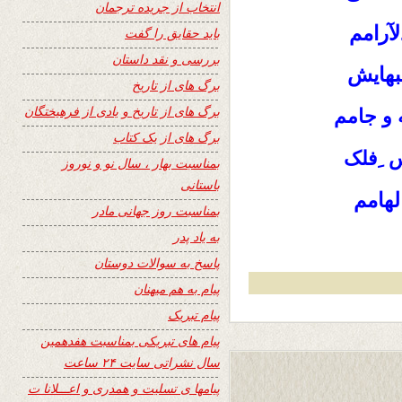
انتخاب از جریده ترجمان
رامم
باید حقایق را گفت
بررسی و نقد داستان
بهایش
برگ های از تاریخ
برگ های از تاریخ و یادی از فرهیختگان
و جامم
برگ های از یک کتاب
 ِفلک
بمناسبت بهار ، سال نو و نوروز
باستانی
لهامم
بمناسبت روز جهانی مادر
به یاد پدر
پاسخ به سوالات دوستان
پیام به هم میهنان
پیام تبریک
پیام های تبریکی بمناسبت هفدهمین
سال نشراتی سایت ۲۴ ساعت
پیامها ی تسلیت و همدری و اعـــلانا ت