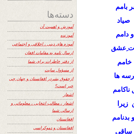
 بامم
دسته‌ها
 صیاد
آموزش و اهمیت آن
 دامم
آموزنده
آموزه های دینی ، اخلاقی و اجتماعی
رت ِعشق
ارسال نامه به مقامات افغان
 خامم
از دفتر خاطرات برای شما
از مسؤول سایت
رسه ها
ازحقوق بشردر افغانستان و جهان چی
خبر است؟
ناکامم
اشعار
 زیرا
اشعار ، مطالب انتخابی ، معلوماتی و
ارسالی شما
 بدنامم
افغانستان
افغانستان و دموکراسی
 ساقی