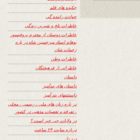
چکیده های قلم
حوادث راننده گی
خاطرات تلخ و شیرین زندگی
خاطرات دوستان از محترم پروفیسور
پوهاند استاد میرحسین شاه در باره
زحمات شان
خاطرات وطن
خاطراتی از فرهیختگان
داستان
داستان های پندآمیز
داستنتنهای پند آمیز
در باره زبان های ملی ، رسمی ، محلی
، تفرقه و تعصبات مذهبی در کشور
در ولایات چی خبر است ؟
درباره سایت ۲۴ ساعت
درد دل