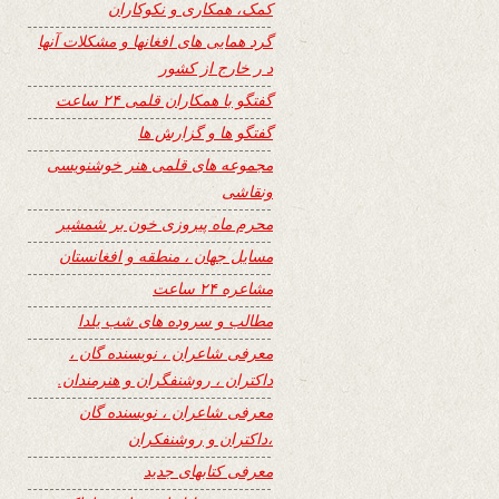
کمک، همکاری و نکوکاران
گرد همایی های افغانها و مشکلات آنها
د ر خارج از کشور
گفتگو با همکاران قلمی ۲۴ ساعت
گفتگو ها و گزارش ها
مجموعه های قلمی هنر خوشنویسی
ونقاشی
محرم ماه پیروزی خون بر شمشیر
مسایل جهان ، منطقه و افغانستان
مشاعره ۲۴ ساعت
مطالب و سروده های شب یلدا
معرفی شاعران ، نویسنده گان ،
داکتران ، روشنفگران و هنرمندان.
معرفی شاعران ، نویسنده گان
،داکتران و روشنفکران
معرفی کتابهای جدید