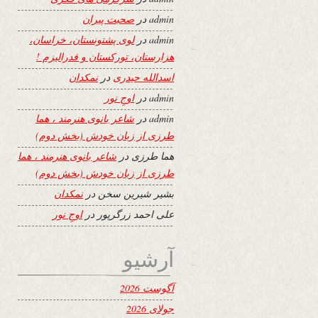
admin
در
صحبت پیران
admin
در
لوی پشتونستان، خراسان،
هزارستان، تورکستان و فدرالیزم !
اسدالله حیدری
در
نمکدان
admin
در
اوجِ نور
admin
در
شاعر بانوی هنرمند ، هما
طرزی از زبان خودش (بخش دوم)
هما طرزی
در
شاعر بانوی هنرمند ، هما
طرزی از زبان خودش (بخش دوم)
بشیر شیرین سخن
در
نمکدان
علی احمد زرگرپور
در
اوجِ نور
آرشیو
آگوست 2026
جولای 2026