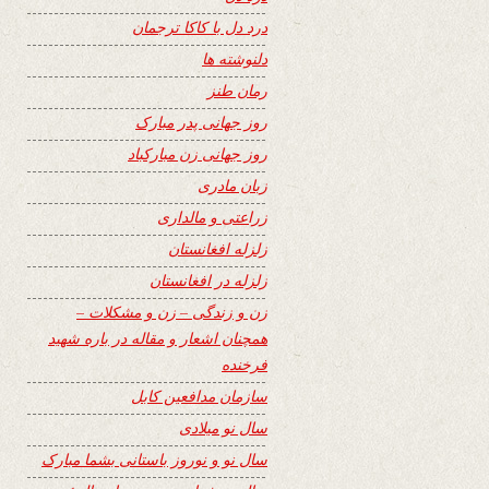
درد دل با کاکا ترجمان
دلنوشته ها
رمان طنز
روز جهانی پدر مبارک
روز جهانی زن مبارکباد
زبان مادری
زراعتی و مالداری
زلزله افغانستان
زلزله در افغانستان
زن و زندگی – زن و مشکلات –
همچنان اشعار و مقاله در باره شهید
فرخنده
سازمان مدافعین کابل
سال نو میلادی
سال نو و نوروز باستانی بشما مبارک