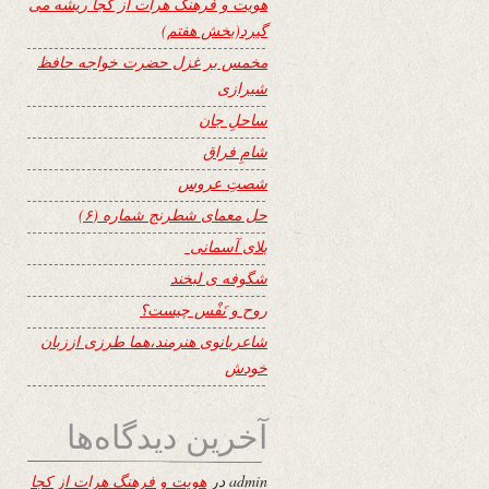
هویت و فرهنگ هرات از کجا ریشه می
گیرد(بخش هفتم)
مخمس بر غزل حضرت خواجه حافظ
شیرازی
ساحلِ جان
شامِ فراق
شصتِ عروس
حل معمای شطرنج شماره (۶)
بلای آسمانی
شگوفه ى لبخند
روح و نَفْس چیست؟
شاعربانوی هنرمند،هما طرزی اززبان
خودش
آخرین دیدگاه‌ها
admin
در
هویت و فرهنگ هرات از کجا