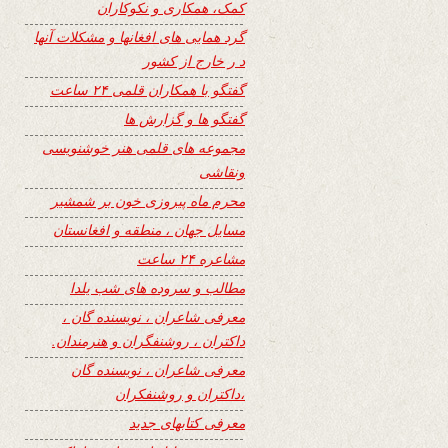
کمک، همکاری و نکوکاران
گرد همایی های افغانها و مشکلات آنها
د ر خارج از کشور
گفتگو با همکاران قلمی ۲۴ ساعت
گفتگو ها و گزارش ها
مجموعه های قلمی هنر خوشنویسی
ونقاشی
محرم ماه پیروزی خون بر شمشیر
مسایل جهان ، منطقه و افغانستان
مشاعره ۲۴ ساعت
مطالب و سروده های شب یلدا
معرفی شاعران ، نویسنده گان ،
داکتران ، روشنفگران و هنرمندان.
معرفی شاعران ، نویسنده گان
،داکتران و روشنفکران
معرفی کتابهای جدید