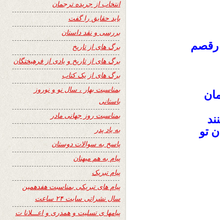
انتخاب از جریده ترجمان
باید حقایق را گفت
بررسی و نقد داستان
 رقصم
برگ های از تاریخ
برگ های از تاریخ و یادی از فرهیختگان
برگ های از یک کتاب
بمناسبت بهار ، سال نو و نوروز
مان
باستانی
بمناسبت روز جهانی مادر
ند
به یاد پدر
 تو
پاسخ به سوالات دوستان
پیام به هم میهنان
پیام تبریک
پیام های تبریکی بمناسبت هفدهمین
سال نشراتی سایت ۲۴ ساعت
پیامها ی تسلیت و همدری و اعـــلانا ت