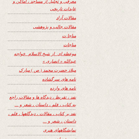
معرفی و تجلیل از مساجد ، اماکن و
عابدات تاریخی
مقالات آزاد
مقالات جالب و پژوهشی
مناجا ت
مناجات
موعظه ای از شیخ الاسلام خواجه
عبدالله « انصاری »
میلاد حضرت محمد ( ص ) مبارک
نامه های سرگشاده
نامه های وارده
نفد ، تقریظ ، دیدگاه ها و مقالات راجع
به کتاب ، فلم ، داستان ، شعر و …
نفد بر کتاب ، مقالات ، دیدگاهها ، فلم ،
داستان ، شعر و …
نمایشگاههای هنری
نیمه شعبان