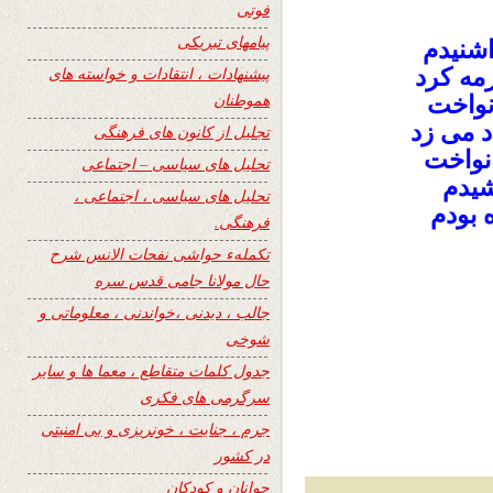
فوتی
پیامهای تبریکی
شنیدم
مه کرد
پیشنهادات ، انتقادات و خواسته های
هموطنان
نواخت
د می زد
تجلیل از کانون های فرهنگی
نواخت
تحلیل های سیاسی – اجتماعی
شیدم
تحلیل های سیاسی ، اجتماعی ،
 بودم
فرهنگی.
تکملهء حواشی نفحات الانس شرح
حال مولانا جامی قدس سره
جالب ، دیدنی ،خواندنی ، معلوماتی و
شوخی
جدول کلمات متقاطع ، معما ها و سایر
سرگرمی های فکری
جرم ، جنایت ، خونریزی و بی امنیتی
در کشور
جوانان و کودکان