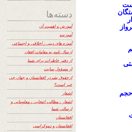
ست
دسته‌ها
تگان
ر
رواز
آموزش و اهمیت آن
آموزنده
آموزه های دینی ، اخلاقی و اجتماعی
م
ارسال نامه به مقامات افغان
از دفتر خاطرات برای شما
تی
از مسؤول سایت
ازحقوق بشردر افغانستان و جهان چی
خبر است؟
 حجم
اشعار
اشعار ، مطالب انتخابی ، معلوماتی و
ارسالی شما
ت
افغانستان
افغانستان و دموکراسی