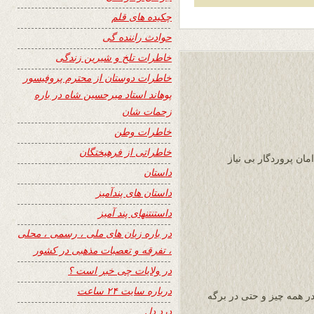
چکیده های قلم
حوادث راننده گی
خاطرات تلخ و شیرین زندگی
خاطرات دوستان از محترم پروفیسور
پوهاند استاد میرحسین شاه در باره
زحمات شان
خاطرات وطن
خاطراتی از فرهیختگان
مان پروردگار بی نیاز
داستان
داستان های پندآمیز
داستنتنهای پند آمیز
در باره زبان های ملی ، رسمی ، محلی
، تفرقه و تعصبات مذهبی در کشور
در ولایات چی خبر است ؟
درباره سایت ۲۴ ساعت
در همه چیز و حتی در برگه
درد دل