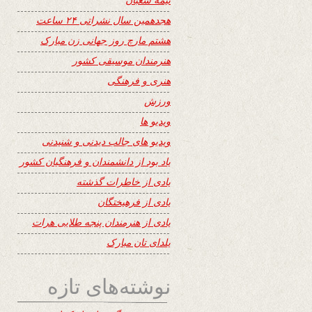
هجدهمین سال نشراتی ۲۴ ساعت
هشتم مارچ روز جهانی زن مبارک
هنرمندان موسیقی کشور
هنری و فرهنگی
ورزش
ویدیو ها
ویدیو های جالب دیدنی و شنیدنی
یاد بود از دانشمندان و فرهنگیان کشور
یادی از خاطرات گذشته
یادی از فرهیختگان
یادی از هنرمندان پنجه طلایی هرات
یلدای تان مبارک
نوشته‌های تازه