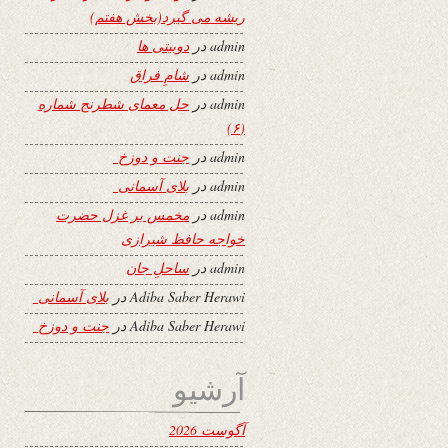
ریشه می گیرد(بخش هفتم)
admin
در
دوبیتی ها
admin
در
شامِ فراق
admin
در
حل معمای شطرنج شماره
(۶)
admin
در
جنت و دوزخ
admin
در
بلای آسمانی
admin
در
مخمس بر غزل حضرت
خواجه حافظ شیرازی
admin
در
ساحلِ جان
Adiba Saber Herawi
در
بلای آسمانی
Adiba Saber Herawi
در
جنت و دوزخ
آرشیو
آگوست 2026