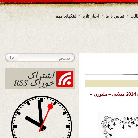
الب
تماس با ما
اخبار تازه
لینکهای مهم
اشتراک
خوراک RSS
تاریخ نشر: یکشنبه 13 حوت (اسفند) 1402 خورشیدی – 3 مارچ 2024 میلادی – ملبورن –