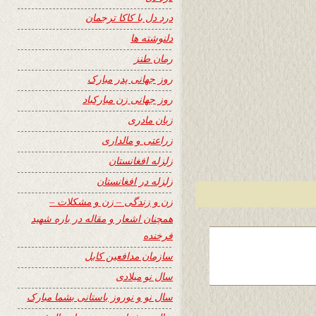
درد دل با کاکا ترجمان
دلنوشته ها
رمان طنز
روز جهانی پدر مبارک
روز جهانی زن مبارکباد
زبان مادری
زراعتی و مالداری
زلزله افغانستان
زلزله در افغانستان
زن و زندگی – زن و مشکلات –
همچنان اشعار و مقاله در باره شهید
فرخنده
سازمان مدافعین کابل
سال نو میلادی
سال نو و نوروز باستانی بشما مبارک