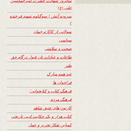
سالروز شهادت حضرت امیرالمؤمنین
علی (ع)
سروده آتش { سوگنامه شهید فرخنده
}
سولاتی از کاکا ترجمان
سیاسی
صحت و سلامتی
طاعات و عبادات تان قبول درگاه حق
طنز
عید همه مبارک
فراخوان ها
فرهنگ کتاب و کتابخوانی٬
فرهنگ مردم
کارتون های عتیق شاهد
کتاب هزار و یک حکایت ادبی تاریخی
کمپاین تفکرُ تحریر و عمل