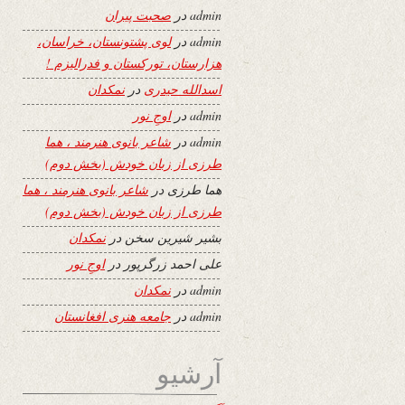
admin
در
صحبت پیران
admin
در
لوی پشتونستان، خراسان،
هزارستان، تورکستان و فدرالیزم !
اسدالله حیدری
در
نمکدان
admin
در
اوجِ نور
admin
در
شاعر بانوی هنرمند ، هما
طرزی از زبان خودش (بخش دوم)
هما طرزی
در
شاعر بانوی هنرمند ، هما
طرزی از زبان خودش (بخش دوم)
بشیر شیرین سخن
در
نمکدان
علی احمد زرگرپور
در
اوجِ نور
admin
در
نمکدان
admin
در
جامعه هنری افغانستان
آرشیو