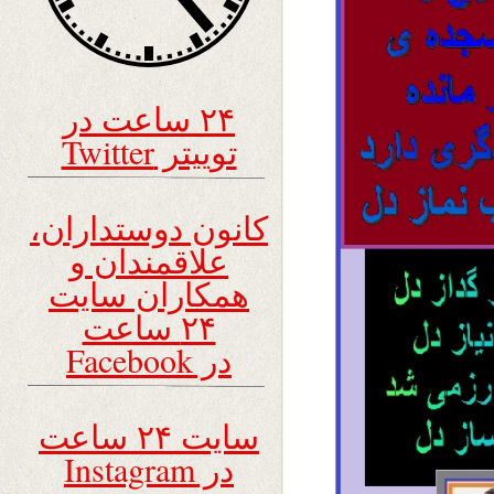
۲۴ ساعت در
توییتر Twitter
کانون دوستداران،
علاقمندان و
همکاران سایت
۲۴ ساعت
در Facebook
سایت ۲۴ ساعت
در Instagram