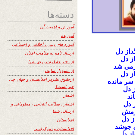
دسته‌ها
آموزش و اهمیت آن
آموزنده
آموزه های دینی ، اخلاقی و اجتماعی
داز دل
ارسال نامه به مقامات افغان
از دل
از دفتر خاطرات برای شما
رزمی شد
از مسؤول سایت
ز دل
ازحقوق بشردر افغانستان و جهان چی
سر مانده
خبر است؟
 دل
اشعار
ند
ز دل
اشعار ، مطالب انتخابی ، معلوماتی و
گرمش
ارسالی شما
ز دل
افغانستان
 جوشد
افغانستان و دموکراسی
از دل