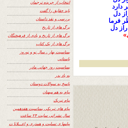
انتخاب از جریده ترجمان
 دارد
باید حقایق را گفت
از دل
بررسی و نقد داستان
ر فرما
از دل
برگ های از تاریخ
»
برگ های از تاریخ و یادی از فرهیختگان
برگ های از یک کتاب
بمناسبت بهار ، سال نو و نوروز
باستانی
بمناسبت روز جهانی مادر
به یاد پدر
پاسخ به سوالات دوستان
پیام به هم میهنان
پیام تبریک
پیام های تبریکی بمناسبت هفدهمین
سال نشراتی سایت ۲۴ ساعت
پیامها ی تسلیت و همدری و اعـــلانا ت