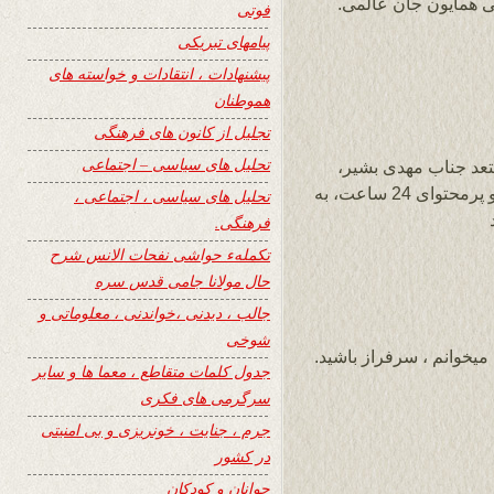
می همایون جان عالمی.
فوتی
پیامهای تبریکی
پیشنهادات ، انتقادات و خواسته های
هموطنان
تجلیل از کانون های فرهنگی
تحلیل های سیاسی – اجتماعی
تعد جناب مهدی بشیر،
سپاسگزارم از نشر این سروده در سایت زیبا و پرمحتوای 24 ساعت، به
تحلیل های سیاسی ، اجتماعی ،
فرهنگی.
تکملهء حواشی نفحات الانس شرح
حال مولانا جامی قدس سره
جالب ، دیدنی ،خواندنی ، معلوماتی و
شوخی
یخوانم ، سرفراز باشید.
جدول کلمات متقاطع ، معما ها و سایر
سرگرمی های فکری
جرم ، جنایت ، خونریزی و بی امنیتی
در کشور
جوانان و کودکان