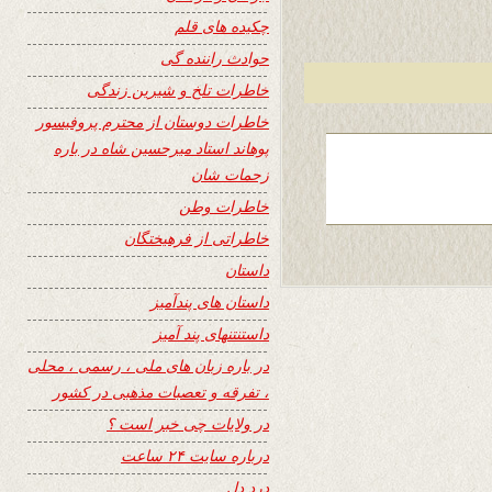
چکیده های قلم
حوادث راننده گی
خاطرات تلخ و شیرین زندگی
خاطرات دوستان از محترم پروفیسور
پوهاند استاد میرحسین شاه در باره
زحمات شان
خاطرات وطن
خاطراتی از فرهیختگان
داستان
داستان های پندآمیز
داستنتنهای پند آمیز
در باره زبان های ملی ، رسمی ، محلی
، تفرقه و تعصبات مذهبی در کشور
در ولایات چی خبر است ؟
درباره سایت ۲۴ ساعت
درد دل