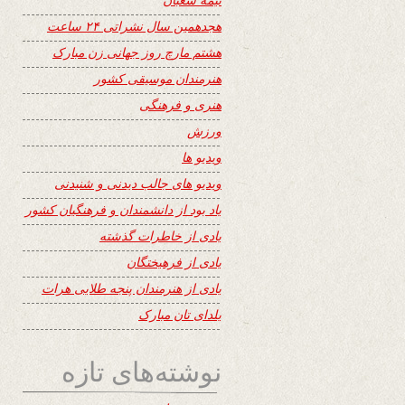
هجدهمین سال نشراتی ۲۴ ساعت
هشتم مارچ روز جهانی زن مبارک
هنرمندان موسیقی کشور
هنری و فرهنگی
ورزش
ویدیو ها
ویدیو های جالب دیدنی و شنیدنی
یاد بود از دانشمندان و فرهنگیان کشور
یادی از خاطرات گذشته
یادی از فرهیختگان
یادی از هنرمندان پنجه طلایی هرات
یلدای تان مبارک
نوشته‌های تازه