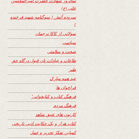
سالروز شهادت حضرت امیرالمؤمنین
علی (ع)
سروده آتش { سوگنامه شهید فرخنده
}
سولاتی از کاکا ترجمان
سیاسی
صحت و سلامتی
طاعات و عبادات تان قبول درگاه حق
طنز
عید همه مبارک
فراخوان ها
فرهنگ کتاب و کتابخوانی٬
فرهنگ مردم
کارتون های عتیق شاهد
کتاب هزار و یک حکایت ادبی تاریخی
کمپاین تفکرُ تحریر و عمل