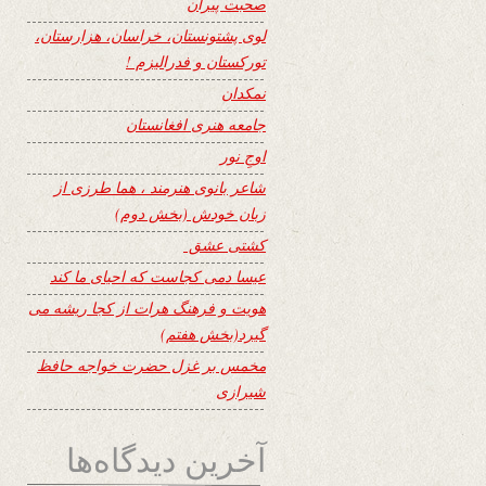
صحبت پیران
لوی پشتونستان، خراسان، هزارستان،
تورکستان و فدرالیزم !
نمکدان
جامعه هنری افغانستان
اوجِ نور
شاعر بانوی هنرمند ، هما طرزی از
زبان خودش (بخش دوم)
کشتی عشق
عیسا دمی کجاست که احیای ما کند
هویت و فرهنگ هرات از کجا ریشه می
گیرد(بخش هفتم)
مخمس بر غزل حضرت خواجه حافظ
شیرازی
آخرین دیدگاه‌ها