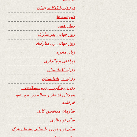
درد دل با کاکا ترجمان
دلنوشته ها
رمان طنز
روز جهانی پدر مبارک
روز جهانی زن مبارکباد
زبان مادری
زراعتی و مالداری
زلزله افغانستان
زلزله در افغانستان
زن و زندگی – زن و مشکلات –
همچنان اشعار و مقاله در باره شهید
فرخنده
سازمان مدافعین کابل
سال نو میلادی
سال نو و نوروز باستانی بشما مبارک