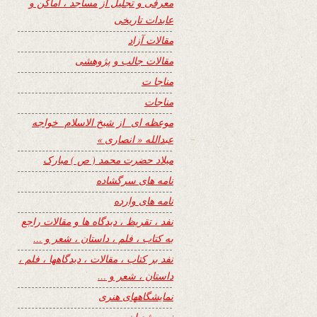
معرفی و تجلیل از مساجد ، اماکن و
عابدات تاریخی
مقالات آزاد
مقالات جالب و پژوهشی
مناجا ت
مناجات
موعظه ای از شیخ الاسلام خواجه
عبدالله « انصاری »
میلاد حضرت محمد ( ص ) مبارک
نامه های سرگشاده
نامه های وارده
نفد ، تقریظ ، دیدگاه ها و مقالات راجع
به کتاب ، فلم ، داستان ، شعر و …
نفد بر کتاب ، مقالات ، دیدگاهها ، فلم ،
داستان ، شعر و …
نمایشگاههای هنری
نیمه شعبان