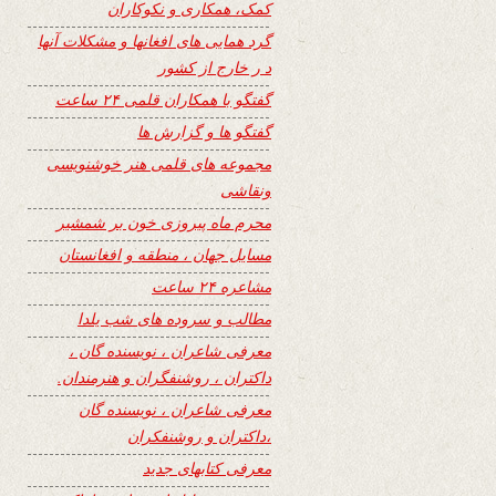
کمک، همکاری و نکوکاران
گرد همایی های افغانها و مشکلات آنها
د ر خارج از کشور
گفتگو با همکاران قلمی ۲۴ ساعت
گفتگو ها و گزارش ها
مجموعه های قلمی هنر خوشنویسی
ونقاشی
محرم ماه پیروزی خون بر شمشیر
مسایل جهان ، منطقه و افغانستان
مشاعره ۲۴ ساعت
مطالب و سروده های شب یلدا
معرفی شاعران ، نویسنده گان ،
داکتران ، روشنفگران و هنرمندان.
معرفی شاعران ، نویسنده گان
،داکتران و روشنفکران
معرفی کتابهای جدید