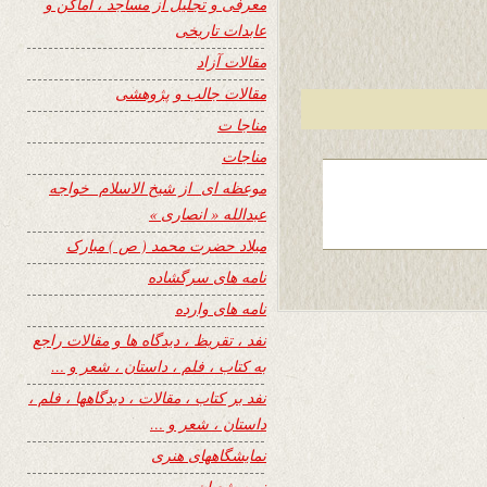
معرفی و تجلیل از مساجد ، اماکن و
عابدات تاریخی
مقالات آزاد
مقالات جالب و پژوهشی
مناجا ت
مناجات
موعظه ای از شیخ الاسلام خواجه
عبدالله « انصاری »
میلاد حضرت محمد ( ص ) مبارک
نامه های سرگشاده
نامه های وارده
نفد ، تقریظ ، دیدگاه ها و مقالات راجع
به کتاب ، فلم ، داستان ، شعر و …
نفد بر کتاب ، مقالات ، دیدگاهها ، فلم ،
داستان ، شعر و …
نمایشگاههای هنری
نیمه شعبان