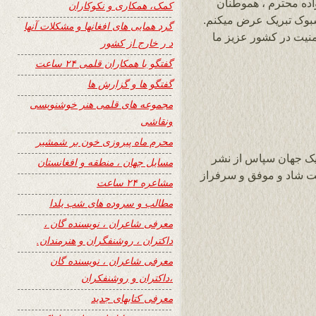
 بشما ، خانواده محترم ، هموطنان
کمک، همکاری و نکوکاران
بوک تبریک عرض میکنم.
گرد همایی های افغانها و مشکلات آنها
منیت در کشور عزیز ما
د ر خارج از کشور
گفتگو با همکاران قلمی ۲۴ ساعت
گفتگو ها و گزارش ها
مجموعه های قلمی هنر خوشنویسی
ونقاشی
محرم ماه پیروزی خون بر شمشیر
یک جهان سپاس از نشر
مسایل جهان ، منطقه و افغانستان
ر سایت زیبا و پرمحتوای 24 ساعت شاد و موفق و سرفراز
مشاعره ۲۴ ساعت
مطالب و سروده های شب یلدا
معرفی شاعران ، نویسنده گان ،
داکتران ، روشنفگران و هنرمندان.
معرفی شاعران ، نویسنده گان
،داکتران و روشنفکران
معرفی کتابهای جدید