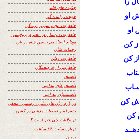
ال را
چکیده های قلم
ش او
حوادث راننده گی
خاطرات تلخ و شیرین زندگی
 او
خاطرات دوستان از محترم پروفیسور
پوهاند استاد میرحسین شاه در باره
از کن
زحمات شان
از کن
خاطرات وطن
خاطراتی از فرهیختگان
تاب
داستان
داستان های پندآمیز
ـاب
داستنتنهای پند آمیز
وش کن
در باره زبان های ملی ، رسمی ، محلی
، تفرقه و تعصبات مذهبی در کشور
 کن
در ولایات چی خبر است ؟
دهــد
درباره سایت ۲۴ ساعت
درد دل