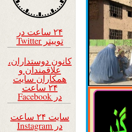
۲۴ ساعت در
توییتر Twitter
کانون دوستداران،
علاقمندان و
همکاران سایت
۲۴ ساعت
در Facebook
سایت ۲۴ ساعت
در Instagram