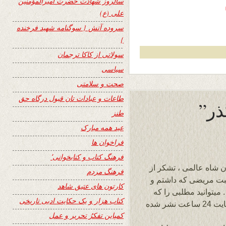
سالروز شهادت حضرت امیرالمؤمنین
علی (ع)
سروده آتش { سوگنامه شهید فرخنده
}
سولاتی از کاکا ترجمان
سیاسی
صحت و سلامتی
طاعات و عبادات تان قبول درگاه حق
طنز
عید همه مبارک
فراخوان ها
فرهنگ کتاب و کتابخوانی٬
ن شاه عالمی ، تشکر از
فرهنگ مردم
سبت مریضی که داشتم و
کارتون های عتیق شاهد
 میتوانید مطلبی را که
کتاب هزار و یک حکایت ادبی تاریخی
بمناست آغاز سال نو میلادی 2020 در بالای سایت 24 ساعت نشر شده
کمپاین تفکرُ تحریر و عمل