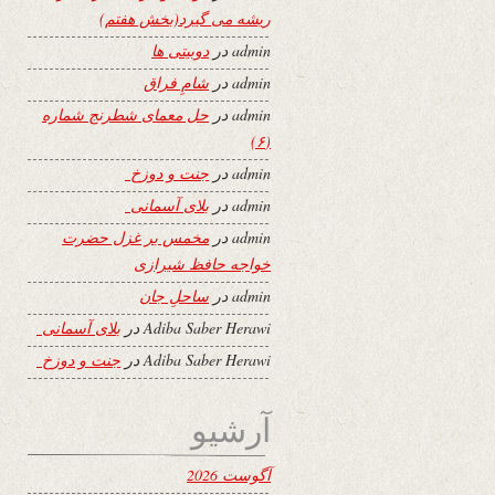
ریشه می گیرد(بخش هفتم)
admin
در
دوبیتی ها
admin
در
شامِ فراق
admin
در
حل معمای شطرنج شماره
(۶)
admin
در
جنت و دوزخ
admin
در
بلای آسمانی
admin
در
مخمس بر غزل حضرت
خواجه حافظ شیرازی
admin
در
ساحلِ جان
Adiba Saber Herawi
در
بلای آسمانی
Adiba Saber Herawi
در
جنت و دوزخ
آرشیو
آگوست 2026