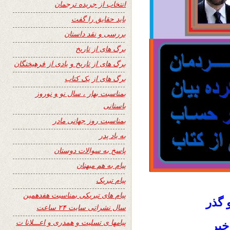
انتخاب از جریده ترجمان
باید حقایق را گفت
بررسی و نقد داستان
برگ های از تاریخ
برگ های از تاریخ و یادی از فرهیختگان
برگ های از یک کتاب
بمناسبت بهار ، سال نو و نوروز
باستانی
بمناسبت روز جهانی مادر
به یاد پدر
پاسخ به سوالات دوستان
پیام به هم میهنان
پیام تبریک
پیام های تبریکی بمناسبت هفدهمین
و گذر
سال نشراتی سایت ۲۴ ساعت
پیامها ی تسلیت و همدری و اعـــلانا ت
اخبر