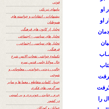
فوتی
 او
پیامهای تبریکی
پیشنهادات ، انتقادات و خواسته های
 او
هموطنان
تجلیل از کانون های فرهنگی
دمان
تحلیل های سیاسی – اجتماعی
یان
تحلیل های سیاسی ، اجتماعی ،
فرهنگی.
ـاب
تکملهء حواشی نفحات الانس شرح
حال مولانا جامی قدس سره
تاب
جالب ، دیدنی ،خواندنی ، معلوماتی و
شوخی
گرفت
جدول کلمات متقاطع ، معما ها و سایر
گرفت
سرگرمی های فکری
جرم ، جنایت ، خونریزی و بی امنیتی
ل را
در کشور
جوانان و کودکان