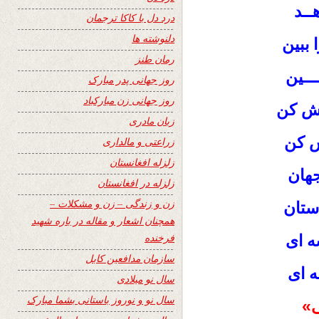
ــد
درد دل با کاکا ترجمان
دلنوشته ها
 ببین
رمان طنز
ــین
روز جهانی پدر مبارک
روز جهانی زن مبارکباد
وش کن
زبان مادری
ش کن
زراعتی و مالداری
زلزله افغانستان
جهان
زلزله در افغانستان
زن و زندگی – زن و مشکلات –
استان
همچنان اشعار و مقاله در باره شهید
فرخنده
شه ای
سازمان مدافعین کابل
ه ای
سال نو میلادی
سال نو و نوروز باستانی بشما مبارک
ی»