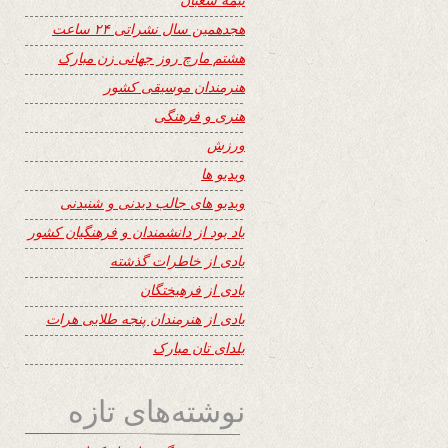
هجدهمین سال نشراتی ۲۴ ساعت
هشتم مارچ روز جهانی زن مبارک
هنرمندان موسیقی کشور
هنری و فرهنگی
ورزش
ویدیو ها
ویدیو های جالب دیدنی و شنیدنی
یاد بود از دانشمندان و فرهنگیان کشور
یادی از خاطرات گذشته
یادی از فرهیختگان
یادی از هنرمندان پنجه طلایی هرات
یلدای تان مبارک
نوشته‌های تازه