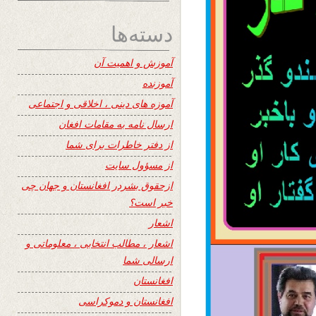
دسته‌ها
آموزش و اهمیت آن
آموزنده
آموزه های دینی ، اخلاقی و اجتماعی
ارسال نامه به مقامات افغان
از دفتر خاطرات برای شما
از مسؤول سایت
ازحقوق بشردر افغانستان و جهان چی
خبر است؟
اشعار
اشعار ، مطالب انتخابی ، معلوماتی و
ارسالی شما
افغانستان
افغانستان و دموکراسی