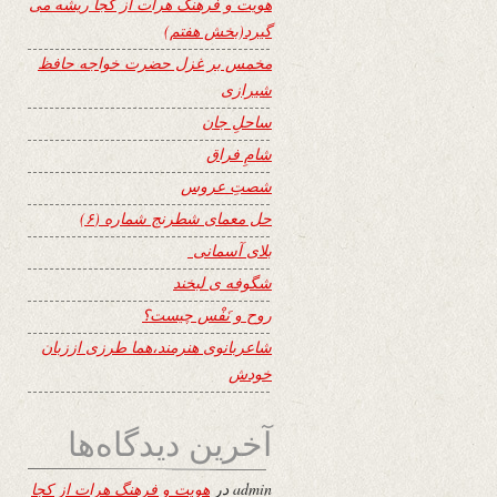
هویت و فرهنگ هرات از کجا ریشه می
گیرد(بخش هفتم)
مخمس بر غزل حضرت خواجه حافظ
شیرازی
ساحلِ جان
شامِ فراق
شصتِ عروس
حل معمای شطرنج شماره (۶)
بلای آسمانی
شگوفه ى لبخند
روح و نَفْس چیست؟
شاعربانوی هنرمند،هما طرزی اززبان
خودش
آخرین دیدگاه‌ها
admin
در
هویت و فرهنگ هرات از کجا