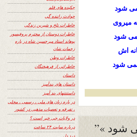
می شود
چکیده های قلم
حوادث راننده گی
ه میروی
خاطرات تلخ و شیرین زندگی
خاطرات دوستان از محترم پروفیسور
نمی شود
پوهاند استاد میرحسین شاه در باره
زحمات شان
نه اش
خاطرات وطن
می شود
خاطراتی از فرهیختگان
داستان
داستان های پندآمیز
داستنتنهای پند آمیز
در باره زبان های ملی ، رسمی ، محلی
، تفرقه و تعصبات مذهبی در کشور
در ولایات چی خبر است ؟
درباره سایت ۲۴ ساعت
درد دل