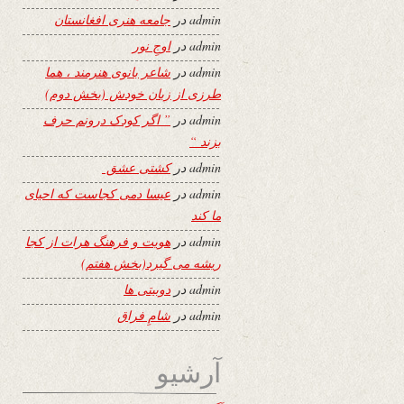
admin
در
جامعه هنری افغانستان
admin
در
اوجِ نور
admin
در
شاعر بانوی هنرمند ، هما
طرزی از زبان خودش (بخش دوم)
admin
در
” اگر کودک درونم حرف
بزند “
admin
در
کشتی عشق
admin
در
عیسا دمی کجاست که احیای
ما کند
admin
در
هویت و فرهنگ هرات از کجا
ریشه می گیرد(بخش هفتم)
admin
در
دوبیتی ها
admin
در
شامِ فراق
آرشیو