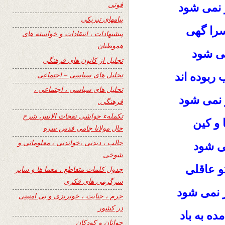
فوتی
 نمی شود
پیامهای تبریکی
را گهی
پیشنهادات ، انتقادات و خواسته های
هموطنان
می شود
تجلیل از کانون های فرهنگی
تحلیل های سیاسی – اجتماعی
 ربوده اند
تحلیل های سیاسی ، اجتماعی ،
 نمی شود
فرهنگی.
تکملهء حواشی نفحات الانس شرح
 و کین
حال مولانا جامی قدس سره
جالب ، دیدنی ،خواندنی ، معلوماتی و
می شود
شوخی
و عاقلی
جدول کلمات متقاطع ، معما ها و سایر
سرگرمی های فکری
 نمی شود
جرم ، جنایت ، خونریزی و بی امنیتی
در کشور
ه به باد
جوانان و کودکان