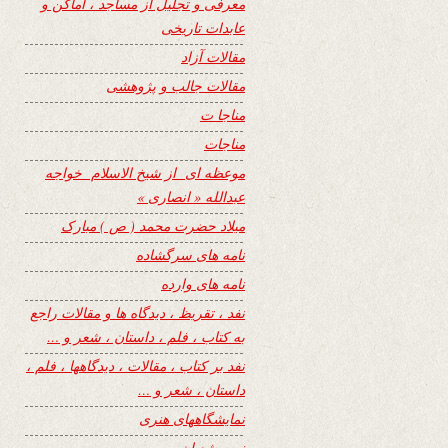
معرفی و تجلیل از مساجد ، اماکن و
عابدات تاریخی
مقالات آزاد
مقالات جالب و پژوهشی
مناجا ت
مناجات
موعظه ای از شیخ الاسلام خواجه
عبدالله « انصاری »
میلاد حضرت محمد ( ص ) مبارک
نامه های سرگشاده
نامه های وارده
نفد ، تقریظ ، دیدگاه ها و مقالات راجع
به کتاب ، فلم ، داستان ، شعر و …
نفد بر کتاب ، مقالات ، دیدگاهها ، فلم ،
داستان ، شعر و …
نمایشگاههای هنری
نیمه شعبان