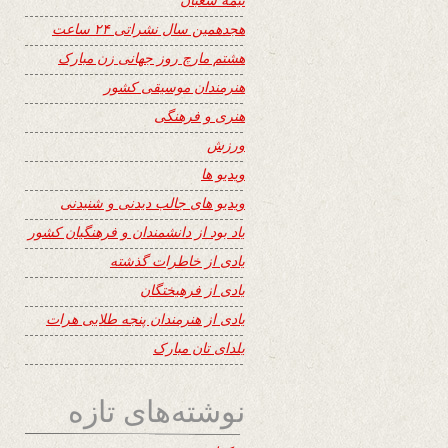
هجدهمین سال نشراتی ۲۴ ساعت
هشتم مارچ روز جهانی زن مبارک
هنرمندان موسیقی کشور
هنری و فرهنگی
ورزش
ویدیو ها
ویدیو های جالب دیدنی و شنیدنی
یاد بود از دانشمندان و فرهنگیان کشور
یادی از خاطرات گذشته
یادی از فرهیختگان
یادی از هنرمندان پنجه طلایی هرات
یلدای تان مبارک
نوشته‌های تازه