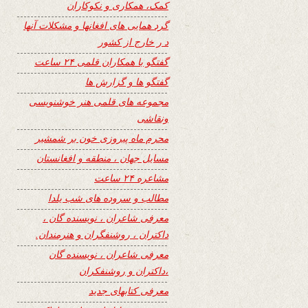
کمک، همکاری و نکوکاران
گرد همایی های افغانها و مشکلات آنها
د ر خارج از کشور
گفتگو با همکاران قلمی ۲۴ ساعت
گفتگو ها و گزارش ها
مجموعه های قلمی هنر خوشنویسی
ونقاشی
محرم ماه پیروزی خون بر شمشیر
مسایل جهان ، منطقه و افغانستان
مشاعره ۲۴ ساعت
مطالب و سروده های شب یلدا
معرفی شاعران ، نویسنده گان ،
داکتران ، روشنفگران و هنرمندان.
معرفی شاعران ، نویسنده گان
،داکتران و روشنفکران
معرفی کتابهای جدید