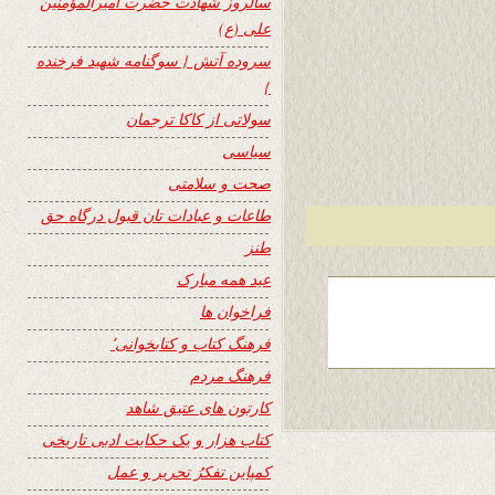
سالروز شهادت حضرت امیرالمؤمنین
علی (ع)
سروده آتش { سوگنامه شهید فرخنده
}
سولاتی از کاکا ترجمان
سیاسی
صحت و سلامتی
طاعات و عبادات تان قبول درگاه حق
طنز
عید همه مبارک
فراخوان ها
فرهنگ کتاب و کتابخوانی٬
فرهنگ مردم
کارتون های عتیق شاهد
کتاب هزار و یک حکایت ادبی تاریخی
کمپاین تفکرُ تحریر و عمل