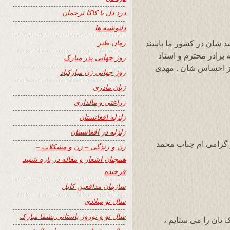
درد دل با کاکا ترجمان
دلنوشته ها
رمان طنز
د شان در کشور ما باشند
برادر محترم و استاد
روز جهانی پدر مبارک
از احساس شان . مهدی
روز جهانی زن مبارکباد
زبان مادری
زراعتی و مالداری
زلزله افغانستان
زلزله در افغانستان
 گرامی ام جناب محمد
زن و زندگی – زن و مشکلات –
همچنان اشعار و مقاله در باره شهید
فرخنده
سازمان مدافعین کابل
سال نو میلادی
سال نو و نوروز باستانی بشما مبارک
 تان را می ستایم ،