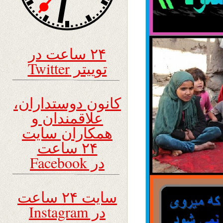
۲۴ ساعت در
توییتر Twitter
کانون دوستداران،
علاقمندان و
همکاران سایت
۲۴ ساعت
در Facebook
سایت ۲۴ ساعت
در Instagram