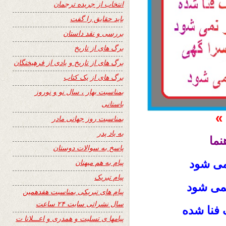
انتخاب از جریده ترجمان
باید حقایق را گفت
بررسی و نقد داستان
برگ های از تاریخ
برگ های از تاریخ و یادی از فرهیختگان
برگ های از یک کتاب
بمناسبت بهار ، سال نو و نوروز
باستانی
»
بمناسبت روز جهانی مادر
به یاد پدر
نما
پاسخ به سوالات دوستان
می شود
پیام به هم میهنان
پیام تبریک
می شود
پیام های تبریکی بمناسبت هفدهمین
سال نشراتی سایت ۲۴ ساعت
فنا شده
پیامها ی تسلیت و همدری و اعـــلانا ت