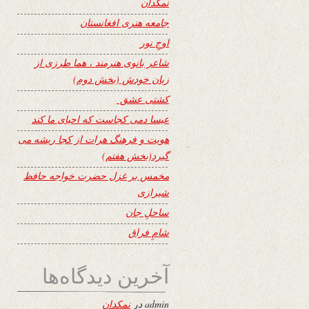
نمکدان
جامعه هنری افغانستان
اوجِ نور
شاعر بانوی هنرمند ، هما طرزی از
زبان خودش (بخش دوم)
کشتی عشق
عیسا دمی کجاست که احیای ما کند
هویت و فرهنگ هرات از کجا ریشه می
گیرد(بخش هفتم)
مخمس بر غزل حضرت خواجه حافظ
شیرازی
ساحلِ جان
شامِ فراق
آخرین دیدگاه‌ها
admin
در
نمکدان