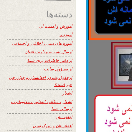
دسته‌ها
آموزش و اهمیت آن
آموزنده
آموزه های دینی ، اخلاقی و اجتماعی
ارسال نامه به مقامات افغان
از دفتر خاطرات برای شما
از مسؤول سایت
ازحقوق بشردر افغانستان و جهان چی
خبر است؟
اشعار
اشعار ، مطالب انتخابی ، معلوماتی و
ارسالی شما
افغانستان
افغانستان و دموکراسی