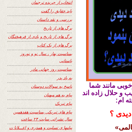
انتخاب از جریده ترجمان
باید حقایق را گفت
بررسی و نقد داستان
برگ های از تاریخ
برگ های از تاریخ و یادی از فرهیختگان
برگ های از یک کتاب
بمناسبت بهار ، سال نو و نوروز
باستانی
بمناسبت روز جهانی مادر
به یاد پدر
وبی مانند شما
پاسخ به سوالات دوستان
 و حلال زاده اند
پیام به هم میهنان
ته ام:
پیام تبریک
پیام های تبریکی بمناسبت هفدهمین
 دیدی ؟
سال نشراتی سایت ۲۴ ساعت
المی»
پیامها ی تسلیت و همدری و اعـــلانا ت