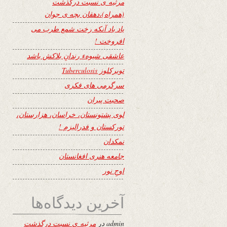
مرثیه ی نسبت درگذشت
(همراه)،دهقان بچه ی جوان
یاد باد آنکه رخت شمع طرب می
افروخت !
عاشقی شیوهء رندانِ بلاکش باشد
توبرکلوز Tuberculosis
سرگرمی های فکری
صحبت پیران
لوی پشتونستان، خراسان، هزارستان،
تورکستان و فدرالیزم !
نمکدان
جامعه هنری افغانستان
اوجِ نور
آخرین دیدگاه‌ها
admin
در
مرثیه ی نسبت درگذشت