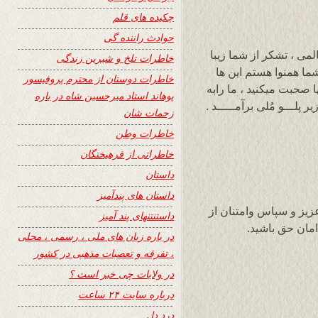
چکیده های قلم
حوادث راننده گی
لمی ، تشکر از شما زیبا
خاطرات تلخ و شیرین زندگی
شما همنوا هستم این ها
خاطرات دوستان از محترم پروفیسور
 صحبت میکنید ، ما رابه
پوهاند استاد میرحسین شاه در باره
 پلـــو مُلی برآمـــــد .
زحمات شان
خاطرات وطن
خاطراتی از فرهیختگان
داستان
داستان های پندآمیز
عزیز و سپاس وامتنان از
داستنتنهای پند آمیز
مان حق باشید.
در باره زبان های ملی ، رسمی ، محلی
، تفرقه و تعصبات مذهبی در کشور
در ولایات چی خبر است ؟
درباره سایت ۲۴ ساعت
درد دل