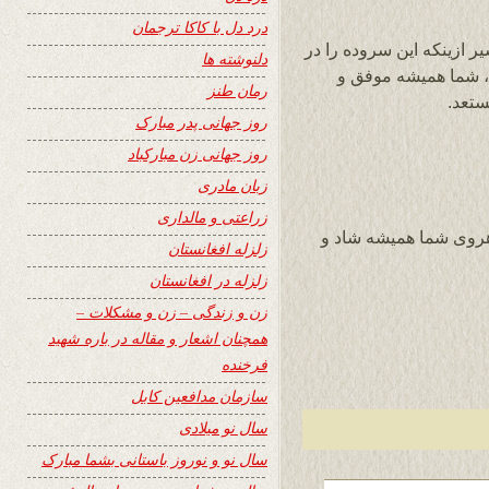
درد دل با کاکا ترجمان
ازینکه این سروده را در
دلنوشته ها
ر نموده اید، شما همیشه موفق و
رمان طنز
ستعد.
روز جهانی پدر مبارک
روز جهانی زن مبارکباد
زبان مادری
زراعتی و مالداری
هروی شما همیشه شاد و
زلزله افغانستان
زلزله در افغانستان
زن و زندگی – زن و مشکلات –
همچنان اشعار و مقاله در باره شهید
فرخنده
سازمان مدافعین کابل
سال نو میلادی
سال نو و نوروز باستانی بشما مبارک