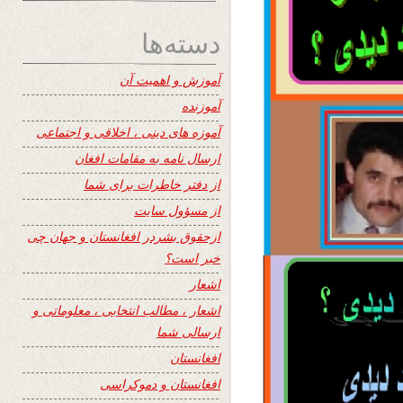
دسته‌ها
آموزش و اهمیت آن
آموزنده
آموزه های دینی ، اخلاقی و اجتماعی
ارسال نامه به مقامات افغان
از دفتر خاطرات برای شما
از مسؤول سایت
ازحقوق بشردر افغانستان و جهان چی
خبر است؟
اشعار
اشعار ، مطالب انتخابی ، معلوماتی و
ارسالی شما
افغانستان
افغانستان و دموکراسی