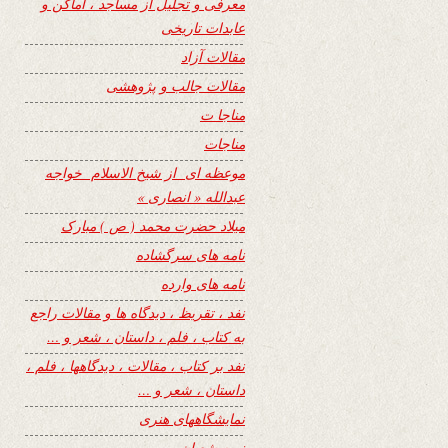
معرفی و تجلیل از مساجد ، اماکن و
عابدات تاریخی
مقالات آزاد
مقالات جالب و پژوهشی
مناجا ت
مناجات
موعظه ای از شیخ الاسلام خواجه
عبدالله « انصاری »
میلاد حضرت محمد ( ص ) مبارک
نامه های سرگشاده
نامه های وارده
نفد ، تقریظ ، دیدگاه ها و مقالات راجع
به کتاب ، فلم ، داستان ، شعر و …
نفد بر کتاب ، مقالات ، دیدگاهها ، فلم ،
داستان ، شعر و …
نمایشگاههای هنری
نیمه شعبان