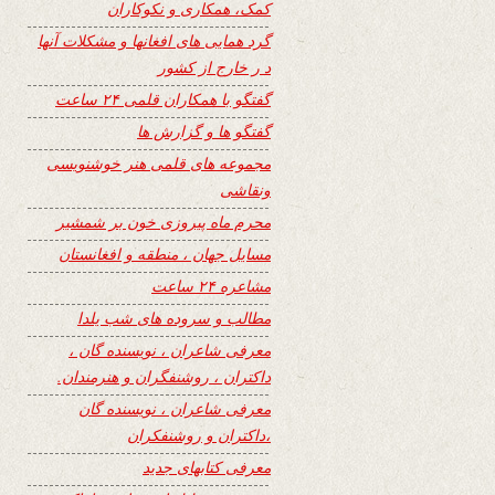
کمک، همکاری و نکوکاران
گرد همایی های افغانها و مشکلات آنها
د ر خارج از کشور
گفتگو با همکاران قلمی ۲۴ ساعت
گفتگو ها و گزارش ها
مجموعه های قلمی هنر خوشنویسی
ونقاشی
محرم ماه پیروزی خون بر شمشیر
مسایل جهان ، منطقه و افغانستان
مشاعره ۲۴ ساعت
مطالب و سروده های شب یلدا
معرفی شاعران ، نویسنده گان ،
داکتران ، روشنفگران و هنرمندان.
معرفی شاعران ، نویسنده گان
،داکتران و روشنفکران
معرفی کتابهای جدید