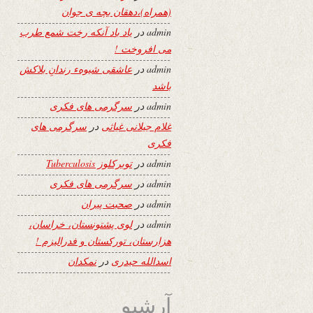
(همراه)،دهقان بچه ی جوان
admin
در
یاد باد آنکه رخت شمع طرب
می افروخت !
admin
در
عاشقی شیوهء رندانِ بلاکش
باشد
admin
در
سرگرمی های فکری
غلام جیلانی غیاثی
در
سرگرمی های
فکری
admin
در
توبرکلوز Tuberculosis
admin
در
سرگرمی های فکری
admin
در
صحبت پیران
admin
در
لوی پشتونستان، خراسان،
هزارستان، تورکستان و فدرالیزم !
اسدالله حیدری
در
نمکدان
آرشیو