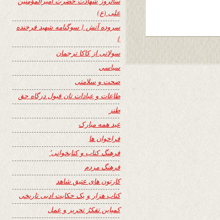
سالروز شهادت حضرت امیرالمؤمنین
علی (ع)
سروده آتش { سوگنامه شهید فرخنده
}
سولاتی از کاکا ترجمان
سیاسی
صحت و سلامتی
طاعات و عبادات تان قبول درگاه حق
طنز
عید همه مبارک
فراخوان ها
فرهنگ کتاب و کتابخوانی٬
فرهنگ مردم
کارتون های عتیق شاهد
کتاب هزار و یک حکایت ادبی تاریخی
کمپاین تفکرُ تحریر و عمل