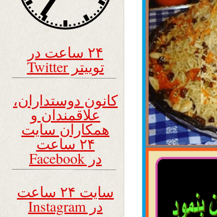
۲۴ ساعت در
توییتر Twitter
کانون دوستداران،
علاقمندان و
همکاران سایت
۲۴ ساعت
در Facebook
سایت ۲۴ ساعت
در Instagram