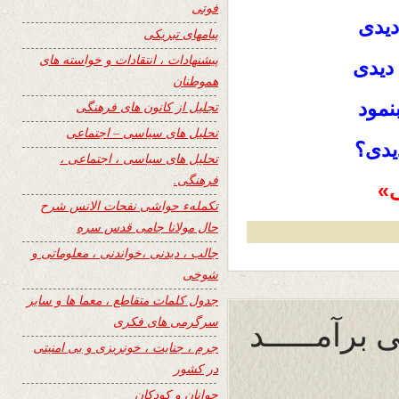
فوتی
دیدی
پیامهای تبریکی
پیشنهادات ، انتقادات و خواسته های
 دیدی
هموطنان
نمود
تجلیل از کانون های فرهنگی
تحلیل های سیاسی – اجتماعی
دیدی؟
تحلیل های سیاسی ، اجتماعی ،
فرهنگی.
ی»
تکملهء حواشی نفحات الانس شرح
حال مولانا جامی قدس سره
جالب ، دیدنی ،خواندنی ، معلوماتی و
شوخی
جدول کلمات متقاطع ، معما ها و سایر
ی برآمـــــد
سرگرمی های فکری
جرم ، جنایت ، خونریزی و بی امنیتی
در کشور
جوانان و کودکان