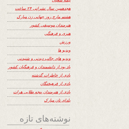
هجدهمین سال نشراتی ۲۴ ساعت
هشتم مارچ روز جهانی زن مبارک
هنرمندان موسیقی کشور
هنری و فرهنگی
ورزش
ویدیو ها
ویدیو های جالب دیدنی و شنیدنی
یاد بود از دانشمندان و فرهنگیان کشور
یادی از خاطرات گذشته
یادی از فرهیختگان
یادی از هنرمندان پنجه طلایی هرات
یلدای تان مبارک
نوشته‌های تازه