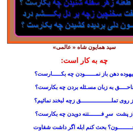
سید همایون شاه « عالمی»
چه به کار است:
یهوده دهن باز نمــــــودن چه بکـــــارست؟
احــــق به زبان مسـئله بردن چه بکارست؟
ز روی تملـــــــــــــــــق زچه لبخند نمائیم؟
ز پشت سرِ فـــــــتنه دویدن چه بکارست؟
ــــــــون؟ بحث کنم ابله اگر داشت شقاوت