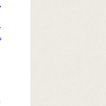
ص
خ
ز
ا