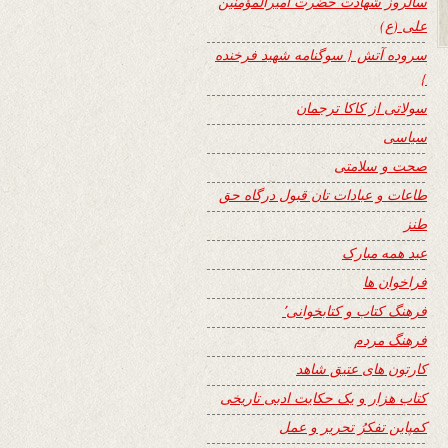
سالروز شهادت حضرت امیرالمؤمنین
علی (ع)
سروده آتش { سوگنامه شهید فرخنده
}
سولاتی از کاکا ترجمان
سیاسی
صحت و سلامتی
طاعات و عبادات تان قبول درگاه حق
طنز
عید همه مبارک
فراخوان ها
فرهنگ کتاب و کتابخوانی٬
فرهنگ مردم
کارتون های عتیق شاهد
کتاب هزار و یک حکایت ادبی تاریخی
کمپاین تفکرُ تحریر و عمل