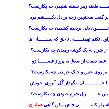
ـــد طعنه زهر سفله شنیدن چه بکارست؟
بر گفت سخنچین زچه بر دل بکـــــشم درد
ـــــــون دلی بردیده کشیدن چه بکارست؟
اول نکنم تهمتــــــی ناحق که پســــــان ها
از شرم به یک گوشه رمیدن چه بکارست؟
عنقا صفت از صدق به پرواز فضــــــا رَو
بر روی خس و خاک خزیدن چه بکارست؟
با جــــــــــــان، نگهدار گُل آبروی خویش
بین عــــــــرق شرم غنودن چه بکارست؟
سرار کســــــــی فاش مکن گاهی
همایون