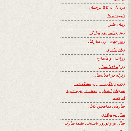
درد دل با کاکا ترجمان
دلنوشته ها
رمان طنز
روز جهانی پدر مبارک
روز جهانی زن مبارکباد
زبان مادری
زراعتی و مالداری
زلزله افغانستان
زلزله در افغانستان
زن و زندگی – زن و مشکلات –
همچنان اشعار و مقاله در باره شهید
فرخنده
سازمان مدافعین کابل
سال نو میلادی
سال نو و نوروز باستانی بشما مبارک