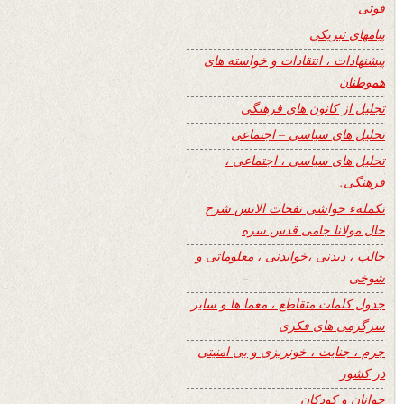
فوتی
پیامهای تبریکی
پیشنهادات ، انتقادات و خواسته های
هموطنان
تجلیل از کانون های فرهنگی
تحلیل های سیاسی – اجتماعی
تحلیل های سیاسی ، اجتماعی ،
فرهنگی.
تکملهء حواشی نفحات الانس شرح
حال مولانا جامی قدس سره
جالب ، دیدنی ،خواندنی ، معلوماتی و
شوخی
جدول کلمات متقاطع ، معما ها و سایر
سرگرمی های فکری
جرم ، جنایت ، خونریزی و بی امنیتی
در کشور
جوانان و کودکان