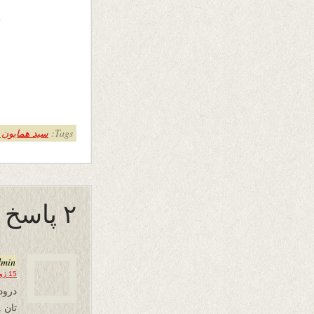
خ
Tags:
سید همایون 
۲ پاسخ به “چه به کار است :”
dmin
15 ژوئن 2019 در 21:11
درود
تان 