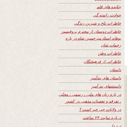
چکیده های قلم
حوادث راننده گی
خاطرات تلخ و شیرین زندگی
خاطرات دوستان از محترم پروفیسور
پوهاند استاد میرحسین شاه در باره
زحمات شان
خاطرات وطن
خاطراتی از فرهیختگان
داستان
داستان های پندآمیز
داستنتنهای پند آمیز
در باره زبان های ملی ، رسمی ، محلی
، تفرقه و تعصبات مذهبی در کشور
در ولایات چی خبر است ؟
درباره سایت ۲۴ ساعت
درد دل