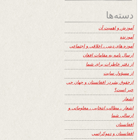
دسته‌ها
آموزش و اهمیت آن
آموزنده
آموزه های دینی ، اخلاقی و اجتماعی
ارسال نامه به مقامات افغان
از دفتر خاطرات برای شما
از مسؤول سایت
ازحقوق بشردر افغانستان و جهان چی
خبر است؟
اشعار
اشعار ، مطالب انتخابی ، معلوماتی و
ارسالی شما
افغانستان
افغانستان و دموکراسی