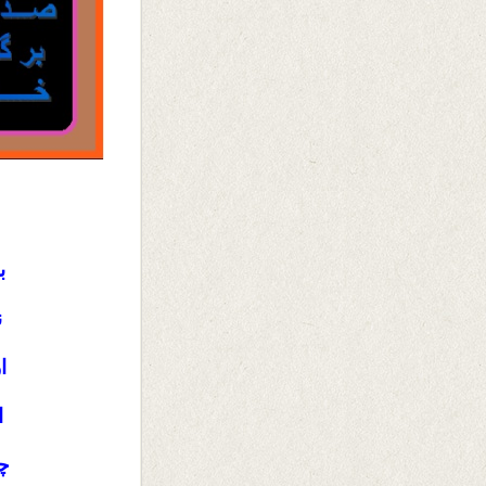
ب
ن
ا
ا
چ