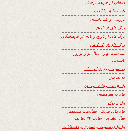
انتخاب از جریده ترجمان
باید حقایق را گفت
بررسی و نقد داستان
برگ های از تاریخ
برگ های از تاریخ و یادی از فرهیختگان
برگ های از یک کتاب
بمناسبت بهار ، سال نو و نوروز
باستانی
بمناسبت روز جهانی مادر
به یاد پدر
پاسخ به سوالات دوستان
پیام به هم میهنان
پیام تبریک
پیام های تبریکی بمناسبت هفدهمین
سال نشراتی سایت ۲۴ ساعت
پیامها ی تسلیت و همدری و اعـــلانا ت