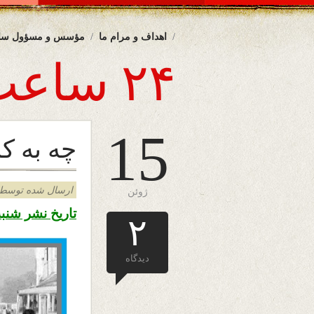
اهداف و مرام ما
مؤسس و مسؤول سا
۲۴ ساعت
15
چه به ک
ارسال شده توسط admin د
ژوئن
تاریخ نشر شنبه ۲۵ جوزا ۱۳۹۸ – ۱۵ جون ۲۰۱۹
۲
دیدگاه