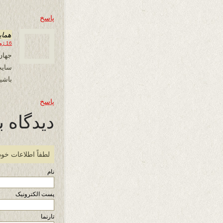
پاسخ
همای
16 ژوئن 2019 در 07:28
جهان
باشید
پاسخ
دیدگاه ب
لطفاً اطلاعات خود
نام
پست الکترونیک
تارنما