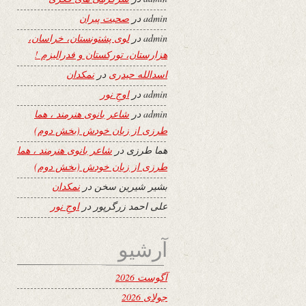
admin
در
صحبت پیران
admin
در
لوی پشتونستان، خراسان،
هزارستان، تورکستان و فدرالیزم !
اسدالله حیدری
در
نمکدان
admin
در
اوجِ نور
admin
در
شاعر بانوی هنرمند ، هما
طرزی از زبان خودش (بخش دوم)
هما طرزی
در
شاعر بانوی هنرمند ، هما
طرزی از زبان خودش (بخش دوم)
بشیر شیرین سخن
در
نمکدان
علی احمد زرگرپور
در
اوجِ نور
آرشیو
آگوست 2026
جولای 2026