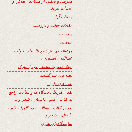
معرفی و تجلیل از مساجد ، اماکن و
عابدات تاریخی
مقالات آزاد
مقالات جالب و پژوهشی
مناجا ت
مناجات
موعظه ای از شیخ الاسلام خواجه
عبدالله « انصاری »
میلاد حضرت محمد ( ص ) مبارک
نامه های سرگشاده
نامه های وارده
نفد ، تقریظ ، دیدگاه ها و مقالات راجع
به کتاب ، فلم ، داستان ، شعر و …
نفد بر کتاب ، مقالات ، دیدگاهها ، فلم ،
داستان ، شعر و …
نمایشگاههای هنری
نیمه شعبان