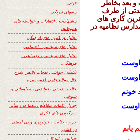
ت و بعد بخاطر
فوتی
 مدتی از طرف
پیامهای تبریکی
رین کاری های
پیشنهادات ، انتقادات و خواسته های
ارس نظامیه در
هموطنان
تجلیل از کانون های فرهنگی
تحلیل های سیاسی – اجتماعی
تحلیل های سیاسی ، اجتماعی ،
 اوست
فرهنگی.
تکملهء حواشی نفحات الانس شرح
ِ اوست
حال مولانا جامی قدس سره
جالب ، دیدنی ،خواندنی ، معلوماتی و
د خونم
شوخی
 اوست
جدول کلمات متقاطع ، معما ها و سایر
سرگرمی های فکری
جرم ، جنایت ، خونریزی و بی امنیتی
م یابم
در کشور
جوانان و کودکان