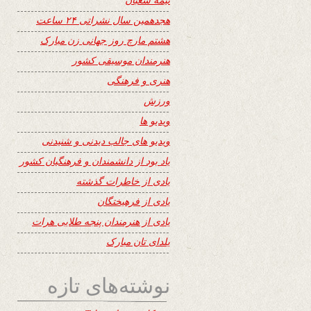
هجدهمین سال نشراتی ۲۴ ساعت
هشتم مارچ روز جهانی زن مبارک
هنرمندان موسیقی کشور
هنری و فرهنگی
ورزش
ویدیو ها
ویدیو های جالب دیدنی و شنیدنی
یاد بود از دانشمندان و فرهنگیان کشور
یادی از خاطرات گذشته
یادی از فرهیختگان
یادی از هنرمندان پنجه طلایی هرات
یلدای تان مبارک
نوشته‌های تازه