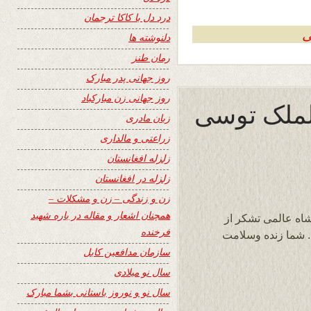
درد دل با کاکا ترجمان
ی
دلنوشته ها
رمان طنز
روز جهانی پدر مبارک
روز جهانی زن مبارکباد
الملک توسی
زبان مادری
زراعتی و مالداری
زلزله افغانستان
زلزله در افغانستان
زن و زندگی – زن و مشکلات –
همچنان اشعار و مقاله در باره شهید
شاه عالمی تشکر از
فرخنده
. شما زنده وسلامت
سازمان مدافعین کابل
سال نو میلادی
سال نو و نوروز باستانی بشما مبارک