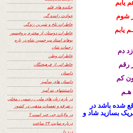
م یابم
چکیده های قلم
ر شوم
حوادث راننده گی
خاطرات تلخ و شیرین زندگی
م یابم
خاطرات دوستان از محترم پروفیسور
پوهاند استاد میرحسین شاه در باره
زحمات شان
زد دم
خاطرات وطن
 رقم
خاطراتی از فرهیختگان
داستان
نون کم
داستان های پندآمیز
داستنتنهای پند آمیز
 هـم
در باره زبان های ملی ، رسمی ، محلی
قع شده باشد در
، تفرقه و تعصبات مذهبی در کشور
ریک بسازید شاد و
در ولایات چی خبر است ؟
درباره سایت ۲۴ ساعت
درد دل