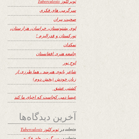
توبرکلوز Tuberculosis
سرگرمی های فکری
صحبت پیران
لوی پشتونستان، خراسان، هزارستان،
تورکستان و فدرالیزم !
نمکدان
جامعه هنری افغانستان
اوجِ نور
شاعر بانوی هنرمند ، هما طرزی از
زبان خودش (بخش دوم)
کشتی عشق
عیسا دمی کجاست که احیای ما کند
آخرین دیدگاه‌ها
admin
در
توبرکلوز Tuberculosis
admin
در
سرگرمی های فکری