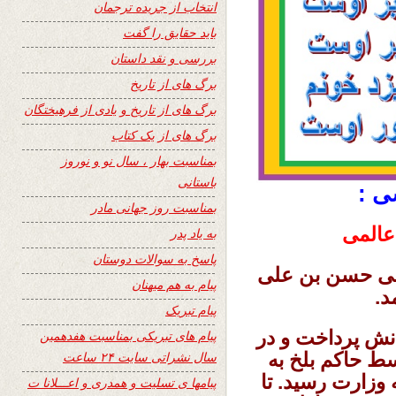
انتخاب از جریده ترجمان
باید حقایق را گفت
بررسی و نقد داستان
برگ های از تاریخ
برگ های از تاریخ و یادی از فرهیختگان
برگ های از یک کتاب
بمناسبت بهار ، سال نو و نوروز
باستانی
ی :
بمناسبت روز جهانی مادر
 عالمی
به یاد پدر
پاسخ به سوالات دوستان
وعلی حسن بن علی
پیام به هم میهنان
پیام تبریک
نش پرداخت و در
پیام های تبریکی بمناسبت هفدهمین
سط حاکم بلخ به
سال نشراتی سایت ۲۴ ساعت
 وزارت رسید. تا
پیامها ی تسلیت و همدری و اعـــلانا ت