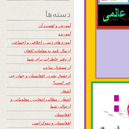
دسته‌ها
آموزش و اهمیت آن
آموزنده
آموزه های دینی ، اخلاقی و اجتماعی
ارسال نامه به مقامات افغان
از دفتر خاطرات برای شما
از مسؤول سایت
ازحقوق بشردر افغانستان و جهان چی
خبر است؟
اشعار
اشعار ، مطالب انتخابی ، معلوماتی و
ارسالی شما
افغانستان
افغانستان و دموکراسی