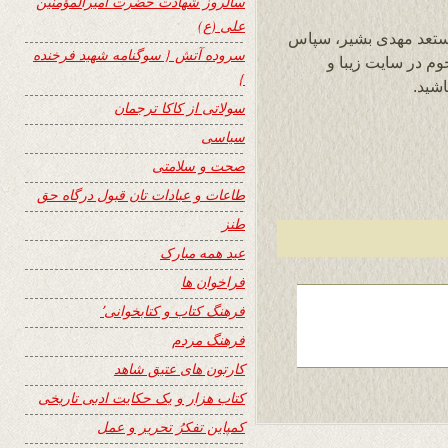
سالروز شهادت حضرت امیرالمؤمنین
علی (ع)
مستعد مهدی بشیر، سپاس
سروده آتش { سوگنامه شهید فرخنده
م در سایت زیبا و
}
سولاتی از کاکا ترجمان
سیاسی
صحت و سلامتی
طاعات و عبادات تان قبول درگاه حق
طنز
عید همه مبارک
فراخوان ها
فرهنگ کتاب و کتابخوانی٬
فرهنگ مردم
کارتون های عتیق شاهد
کتاب هزار و یک حکایت ادبی تاریخی
کمپاین تفکرُ تحریر و عمل