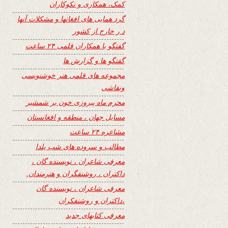
کمک، همکاری و نکوکاران
گرد همایی های افغانها و مشکلات آنها
د ر خارج از کشور
گفتگو با همکاران قلمی ۲۴ ساعت
گفتگو ها و گزارش ها
مجموعه های قلمی هنر خوشنویسی
ونقاشی
محرم ماه پیروزی خون بر شمشیر
مسایل جهان ، منطقه و افغانستان
مشاعره ۲۴ ساعت
مطالب و سروده های شب یلدا
معرفی شاعران ، نویسنده گان ،
داکتران ، روشنفگران و هنرمندان.
معرفی شاعران ، نویسنده گان
،داکتران و روشنفکران
معرفی کتابهای جدید