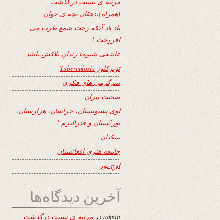
مرثیه ی نسبت درگذشت
(همراه)،دهقان بچه ی جوان
یاد باد آنکه رخت شمع طرب می
افروخت !
عاشقی شیوهء رندانِ بلاکش باشد
توبرکلوز Tuberculosis
سرگرمی های فکری
صحبت پیران
لوی پشتونستان، خراسان، هزارستان،
تورکستان و فدرالیزم !
نمکدان
جامعه هنری افغانستان
اوجِ نور
آخرین دیدگاه‌ها
admin
در
مرثیه ی نسبت درگذشت