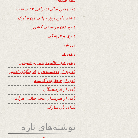
هجدهمین سال نشراتی ۲۴ ساعت
هشتم مارچ روز جهانی زن مبارک
هنرمندان موسیقی کشور
هنری و فرهنگی
ورزش
ویدیو ها
ویدیو های جالب دیدنی و شنیدنی
یاد بود از دانشمندان و فرهنگیان کشور
یادی از خاطرات گذشته
یادی از فرهیختگان
یادی از هنرمندان پنجه طلایی هرات
یلدای تان مبارک
نوشته‌های تازه