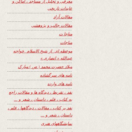
معرفی و تجلیل از مساجد ، اماکن و
عابدات تاریخی
مقالات آزاد
مقالات جالب و پژوهشی
مناجا ت
مناجات
موعظه ای از شیخ الاسلام خواجه
عبدالله « انصاری »
میلاد حضرت محمد ( ص ) مبارک
نامه های سرگشاده
نامه های وارده
نفد ، تقریظ ، دیدگاه ها و مقالات راجع
به کتاب ، فلم ، داستان ، شعر و …
نفد بر کتاب ، مقالات ، دیدگاهها ، فلم ،
داستان ، شعر و …
نمایشگاههای هنری
نیمه شعبان