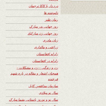
درد دل با کاکا ترجمان
دلنوشته ها
رمان طنز
روز جهانی پدر مبارک
روز جهانی زن مبارکباد
زبان مادری
زراعتی و مالداری
زلزله افغانستان
زلزله در افغانستان
زن و زندگی – زن و مشکلات –
همچنان اشعار و مقاله در باره شهید
فرخنده
سازمان مدافعین کابل
سال نو میلادی
سال نو و نوروز باستانی بشما مبارک