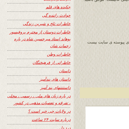
چکیده های قلم
حوادث راننده گی
خاطرات تلخ و شیرین زندگی
خاطرات دوستان از محترم پروفیسور
پوهاند استاد میرحسین شاه در باره
ی پیوسته ی سایت بیست
زحمات شان
خاطرات وطن
خاطراتی از فرهیختگان
داستان
داستان های پندآمیز
داستنتنهای پند آمیز
در باره زبان های ملی ، رسمی ، محلی
، تفرقه و تعصبات مذهبی در کشور
در ولایات چی خبر است ؟
درباره سایت ۲۴ ساعت
درد دل