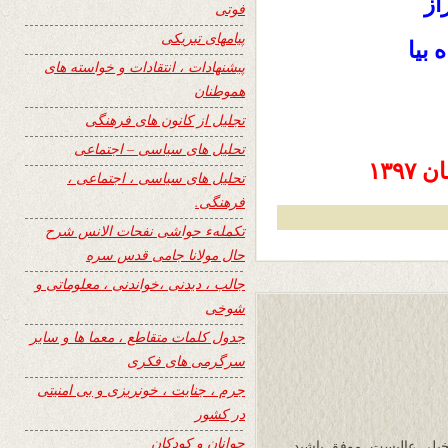
از
فوتی
پیامهای تبریکی
 بيا
پیشنهادات ، انتقادات و خواسته های
هموطنان
تجلیل از کانون های فرهنگی
تحلیل های سیاسی – اجتماعی
تحلیل های سیاسی ، اجتماعی ،
فرهنگی.
تکملهء حواشی نفحات الانس شرح
حال مولانا جامی قدس سره
جالب ، دیدنی ،خواندنی ، معلوماتی و
شوخی
جدول کلمات متقاطع ، معما ها و سایر
سرگرمی های فکری
جرم ، جنایت ، خونریزی و بی امنیتی
در کشور
جوانان و کودکان
خیلی عالیست. موفق باشید.