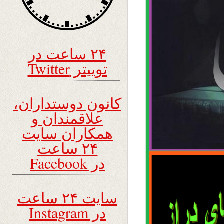
۲۴ ساعت در
توییتر Twitter
کانون دوستداران،
علاقمندان و
همکاران سایت
۲۴ ساعت
در Facebook
سایت ۲۴ ساعت
در Instagram