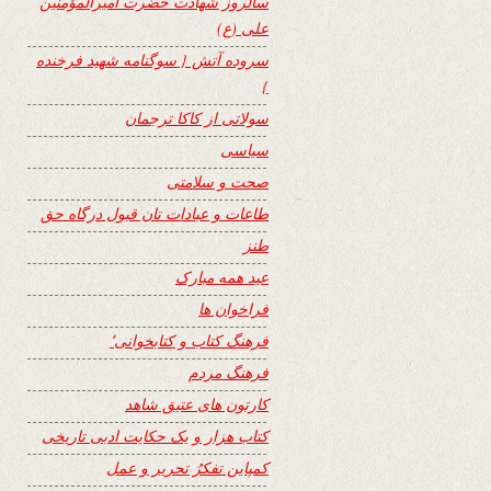
سالروز شهادت حضرت امیرالمؤمنین
علی (ع)
سروده آتش { سوگنامه شهید فرخنده
}
سولاتی از کاکا ترجمان
سیاسی
صحت و سلامتی
طاعات و عبادات تان قبول درگاه حق
طنز
عید همه مبارک
فراخوان ها
فرهنگ کتاب و کتابخوانی٬
فرهنگ مردم
کارتون های عتیق شاهد
کتاب هزار و یک حکایت ادبی تاریخی
کمپاین تفکرُ تحریر و عمل