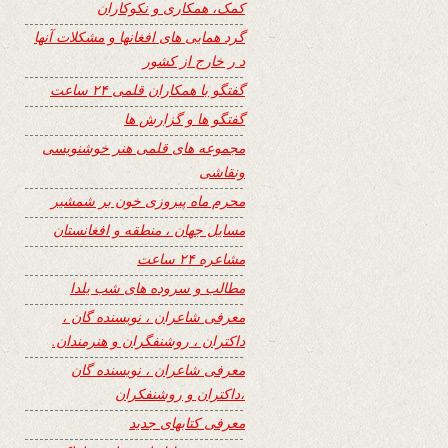
کمک، همکاری و نکوکاران
گرد همایی های افغانها و مشکلات آنها
د ر خارج از کشور
گفتگو با همکاران قلمی ۲۴ ساعت
گفتگو ها و گزارش ها
مجموعه های قلمی هنر خوشنویسی
ونقاشی
محرم ماه پیروزی خون بر شمشیر
مسایل جهان ، منطقه و افغانستان
مشاعره ۲۴ ساعت
مطالب و سروده های شب یلدا
معرفی شاعران ، نویسنده گان ،
داکتران ، روشنفگران و هنرمندان.
معرفی شاعران ، نویسنده گان
،داکتران و روشنفکران
معرفی کتابهای جدید