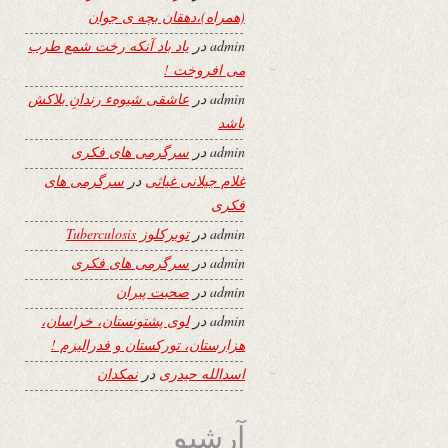
(همراه)،دهقان بچه ی جوان
admin
در
یاد باد آنکه رخت شمع طرب
می افروخت !
admin
در
عاشقی شیوهء رندانِ بلاکش
باشد
admin
در
سرگرمی های فکری
غلام جیلانی غیاثی
در
سرگرمی های
فکری
admin
در
توبرکلوز Tuberculosis
admin
در
سرگرمی های فکری
admin
در
صحبت پیران
admin
در
لوی پشتونستان، خراسان،
هزارستان، تورکستان و فدرالیزم !
اسدالله حیدری
در
نمکدان
آرشیو