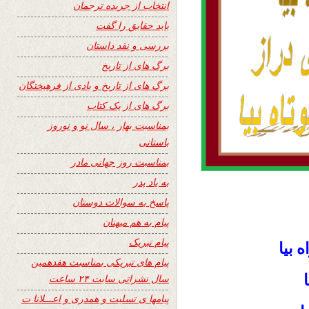
انتخاب از جریده ترجمان
باید حقایق را گفت
بررسی و نقد داستان
برگ های از تاریخ
برگ های از تاریخ و یادی از فرهیختگان
برگ های از یک کتاب
بمناسبت بهار ، سال نو و نوروز
باستانی
بمناسبت روز جهانی مادر
به یاد پدر
پاسخ به سوالات دوستان
پیام به هم میهنان
پیام تبریک
 بيا
پیام های تبریکی بمناسبت هفدهمین
سال نشراتی سایت ۲۴ ساعت
پیامها ی تسلیت و همدری و اعـــلانا ت