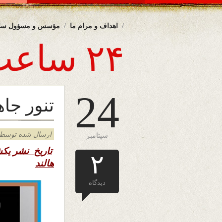
اهداف و مرام ما
مؤسس و مسؤول سا
۲۴ ساعت
24
تنور جاه
ارسال شده توسط admin د
سپتامبر
تاریخ نشر یک
۲
هالند
دیدگاه