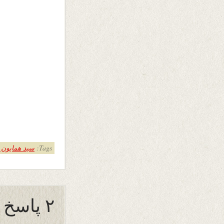
Tags:
سید همایون 
۲ پاسخ به “تنور جاهلان”