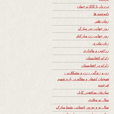
درد دل با کاکا ترجمان
دلنوشته ها
رمان طنز
روز جهانی پدر مبارک
روز جهانی زن مبارکباد
زبان مادری
زراعتی و مالداری
زلزله افغانستان
زلزله در افغانستان
زن و زندگی – زن و مشکلات –
همچنان اشعار و مقاله در باره شهید
فرخنده
سازمان مدافعین کابل
سال نو میلادی
سال نو و نوروز باستانی بشما مبارک