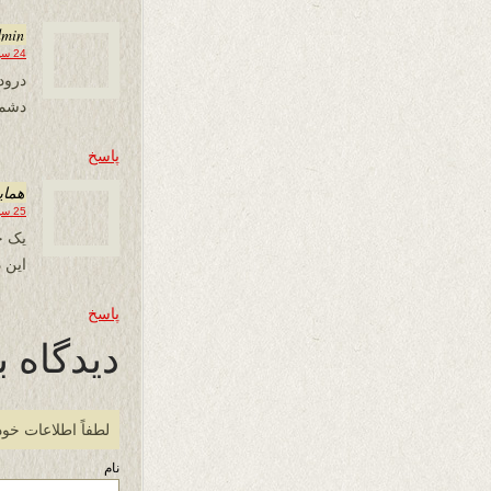
dmin
24 سپتامبر 2017 در 18:46
درود
دشمن
پاسخ
همای
25 سپتامبر 2017 در 00:44
یک ج
این دوبی
پاسخ
دیدگاه ب
لطفاً اطلاعات خود
نام