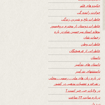
چکیده های قلم
حوادث راننده گی
خاطرات تلخ و شیرین زندگی
خاطرات دوستان از محترم پروفیسور
پوهاند استاد میرحسین شاه در باره
زحمات شان
خاطرات وطن
خاطراتی از فرهیختگان
داستان
داستان های پندآمیز
داستنتنهای پند آمیز
در باره زبان های ملی ، رسمی ، محلی
، تفرقه و تعصبات مذهبی در کشور
در ولایات چی خبر است ؟
درباره سایت ۲۴ ساعت
درد دل