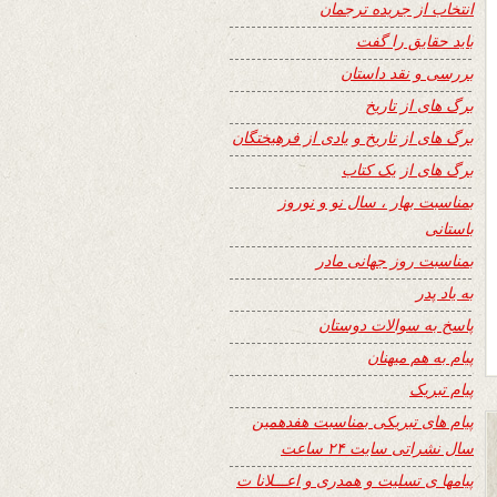
انتخاب از جریده ترجمان
باید حقایق را گفت
بررسی و نقد داستان
برگ های از تاریخ
برگ های از تاریخ و یادی از فرهیختگان
برگ های از یک کتاب
بمناسبت بهار ، سال نو و نوروز
باستانی
بمناسبت روز جهانی مادر
به یاد پدر
پاسخ به سوالات دوستان
پیام به هم میهنان
پیام تبریک
پیام های تبریکی بمناسبت هفدهمین
سال نشراتی سایت ۲۴ ساعت
پیامها ی تسلیت و همدری و اعـــلانا ت