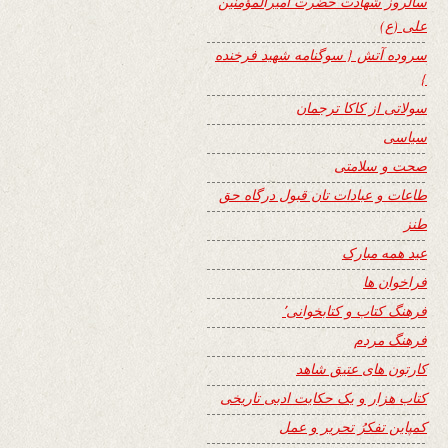
سالروز شهادت حضرت امیرالمؤمنین
علی (ع)
سروده آتش { سوگنامه شهید فرخنده
}
سولاتی از کاکا ترجمان
سیاسی
صحت و سلامتی
طاعات و عبادات تان قبول درگاه حق
طنز
عید همه مبارک
فراخوان ها
فرهنگ کتاب و کتابخوانی٬
فرهنگ مردم
کارتون های عتیق شاهد
کتاب هزار و یک حکایت ادبی تاریخی
کمپاین تفکرُ تحریر و عمل