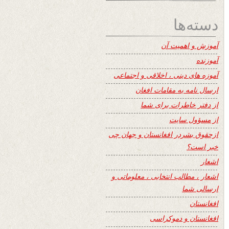
دسته‌ها
آموزش و اهمیت آن
آموزنده
آموزه های دینی ، اخلاقی و اجتماعی
ارسال نامه به مقامات افغان
از دفتر خاطرات برای شما
از مسؤول سایت
ازحقوق بشردر افغانستان و جهان چی
خبر است؟
اشعار
اشعار ، مطالب انتخابی ، معلوماتی و
ارسالی شما
افغانستان
افغانستان و دموکراسی