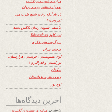
مرثیه ی نسبت درگذشت
(همراه)،دهقان بچه ی جوان
یاد باد آنکه رخت شمع طرب می
افروخت !
عاشقی شیوهء رندانِ بلاکش باشد
توبرکلوز Tuberculosis
سرگرمی های فکری
صحبت پیران
لوی پشتونستان، خراسان، هزارستان،
تورکستان و فدرالیزم !
نمکدان
جامعه هنری افغانستان
اوجِ نور
آخرین دیدگاه‌ها
admin
در
مرثیه ی نسبت درگذشت