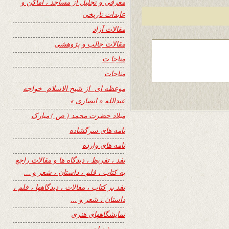
معرفی و تجلیل از مساجد ، اماکن و
عابدات تاریخی
مقالات آزاد
مقالات جالب و پژوهشی
مناجا ت
مناجات
موعظه ای از شیخ الاسلام خواجه
عبدالله « انصاری »
میلاد حضرت محمد ( ص ) مبارک
نامه های سرگشاده
نامه های وارده
نفد ، تقریظ ، دیدگاه ها و مقالات راجع
به کتاب ، فلم ، داستان ، شعر و …
نفد بر کتاب ، مقالات ، دیدگاهها ، فلم ،
داستان ، شعر و …
نمایشگاههای هنری
نیمه شعبان