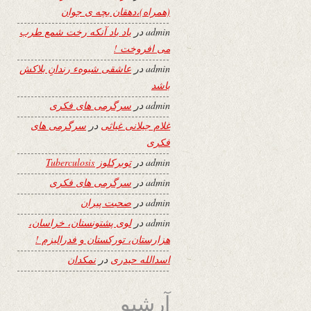
(همراه)،دهقان بچه ی جوان
admin
در
یاد باد آنکه رخت شمع طرب
می افروخت !
admin
در
عاشقی شیوهء رندانِ بلاکش
باشد
admin
در
سرگرمی های فکری
غلام جیلانی غیاثی
در
سرگرمی های
فکری
admin
در
توبرکلوز Tuberculosis
admin
در
سرگرمی های فکری
admin
در
صحبت پیران
admin
در
لوی پشتونستان، خراسان،
هزارستان، تورکستان و فدرالیزم !
اسدالله حیدری
در
نمکدان
آرشیو