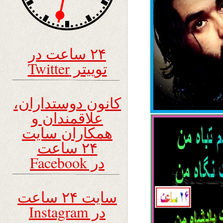
۲۴ ساعت در
توییتر Twitter
کانون دوستداران،
علاقمندان و
همکاران سایت
۲۴ ساعت
در Facebook
سایت ۲۴ ساعت
در Instagram