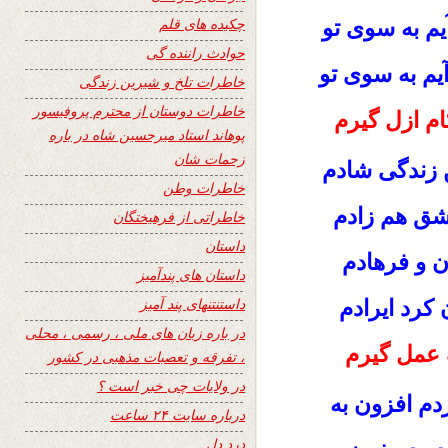
چکیده های قلم
یم به سوی تو
حوادث راننده گی
 آیم به سوی تو
خاطرات تلخ و شیرین زندگی
خاطرات دوستان از محترم پروفیسور
کام ازل گیرم
پوهاند استاد میرحسین شاه در باره
زحمات شان
ین زندگی شادم
خاطرات وطن
عشق هم زادم
خاطراتی از فرهیختگان
داستان
ن و فرهادم
داستان های پندآمیز
داستنتنهای پند آمیز
 کرد ایرادم
در باره زبان های ملی ، رسمی ، محلی
یک عمل گیرم
، تفرقه و تعصبات مذهبی در کشور
در ولایات چی خبر است ؟
ردم افزون به
درباره سایت ۲۴ ساعت
درد دل