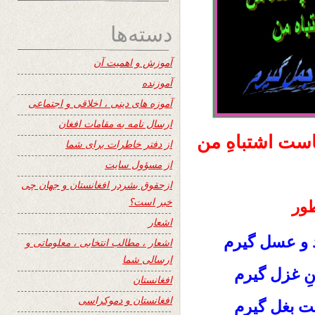
دسته‌ها
آموزش و اهمیت آن
آموزنده
آموزه های دینی ، اخلاقی و اجتماعی
ارسال نامه به مقامات افغان
کجاست اشتباهِ من
از دفتر خاطرات برای شما
از مسؤول سایت
ازحقوق بشردر افغانستان و جهان چی
خبر است؟
طور
اشعار
ـد و عسل گیرم
اشعار ، مطالب انتخابی ، معلوماتی و
ارسالی شما
نِ غزل گیرم
افغانستان
افغانستان و دموکراسی
تت بغل گیرم