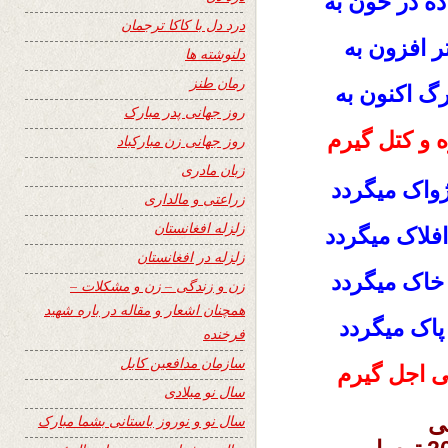
ـاده در خون به
درد دل با کاکا ترجمان
ر افزون به
دلنوشته ها
رمان طنز
رگ اکنون به
روز جهانی پدر مبارک
وه و کتل گیرم
روز جهانی زن مبارکباد
زبان مادری
ـژواک میگردد
زراعتی و مالداری
زلزله افغانستان
 افلاک میگردد
زلزله در افغانستان
 خاک میگردد
زن و زندگی – زن و مشکلات –
همچنان اشعار و مقاله در باره شهید
 پاک میگردد
فرخنده
سازمان مدافعین کابل
 اجل گیرم
سال نو میلادی
سال نو و نوروز باستانی بشما مبارک