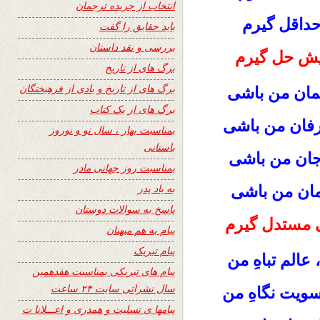
انتخاب از جریده ترجمان
 حداقل گیرم
باید حقایق را گفت
بررسی و نقد داستان
خویش حل گیرم
برگ های از تاریخ
برگ های از تاریخ و یادی از فرهیختگان
یمان من باشی
برگ های از یک کتاب
ــرفان من باشی
بمناسبت بهار ، سال نو و نوروز
باستانی
 جان من باشی
بمناسبت روز جهانی مادر
به یاد پدر
رمان من باشی
پاسخ به سوالات دوستان
ـــی مستدل گیرم
پیام به هم میهنان
پیام تبریک
، عالم تباهِ من
پیام های تبریکی بمناسبت هفدهمین
سال نشراتی سایت ۲۴ ساعت
 سویت نگاهِ من
پیامها ی تسلیت و همدری و اعـــلانا ت