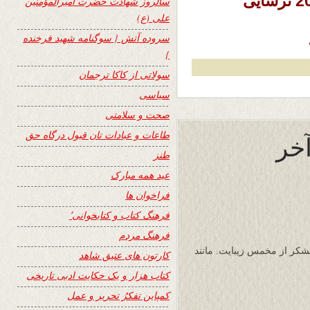
سالروز شهادت حضرت امیرالمؤمنین
علی (ع)
سروده آتش { سوگنامه شهید فرخنده
}
سولاتی از کاکا ترجمان
سیاسی
صحت و سلامتی
طاعات و عبادات تان قبول درگاه حق
آخر
طنز
عید همه مبارک
فراخوان ها
فرهنگ کتاب و کتابخوانی٬
فرهنگ مردم
تشکر از مخمس زیبایت. مانند
کارتون های عتیق شاهد
کتاب هزار و یک حکایت ادبی تاریخی
کمپاین تفکرُ تحریر و عمل