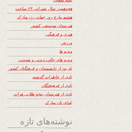
هجدهمین سال نشراتی ۲۴ ساعت
هشتم مارچ روز جهانی زن مبارک
هنرمندان موسیقی کشور
هنری و فرهنگی
ورزش
ویدیو ها
ویدیو های جالب دیدنی و شنیدنی
یاد بود از دانشمندان و فرهنگیان کشور
یادی از خاطرات گذشته
یادی از فرهیختگان
یادی از هنرمندان پنجه طلایی هرات
یلدای تان مبارک
نوشته‌های تازه