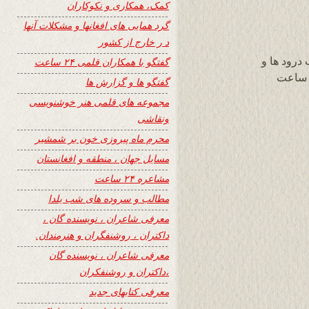
کمک، همکاری و نکوکاران
گرد همایی های افغانها و مشکلات آنها
د ر خارج از کشور
درود ها و
گفتگو با همکاران قلمی ۲۴ ساعت
یات قلبی خود را به شما و همکاران خبره سایت وزین 24 ساعت
گفتگو ها و گزارش ها
مجموعه های قلمی هنر خوشنویسی
ونقاشی
محرم ماه پیروزی خون بر شمشیر
مسایل جهان ، منطقه و افغانستان
مشاعره ۲۴ ساعت
مطالب و سروده های شب یلدا
معرفی شاعران ، نویسنده گان ،
داکتران ، روشنفگران و هنرمندان.
معرفی شاعران ، نویسنده گان
،داکتران و روشنفکران
معرفی کتابهای جدید