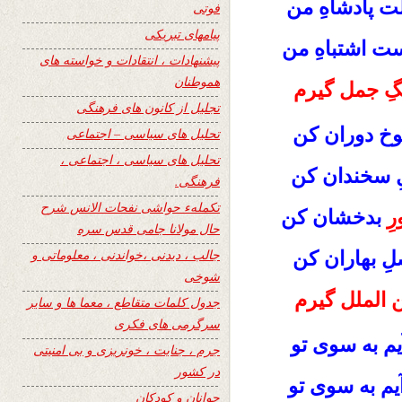
ت پادشاهِ من
فوتی
پیامهای تبریکی
است اشتباهِ من
پیشنهادات ، انتقادات و خواسته های
هموطنان
نگِ جمل گیرم
تجلیل از کانون های فرهنگی
شوخ دوران کن
تحلیل های سیاسی – اجتماعی
تحلیل های سیاسی ، اجتماعی ،
ـلِ سخندان کن
فرهنگی.
تکملهء حواشی نفحات الانس شرح
ِ
بدخشان کن
حال مولانا جامی قدس سره
جالب ، دیدنی ،خواندنی ، معلوماتی و
لِ بهاران کن
شوخی
ین الملل گیرم
جدول کلمات متقاطع ، معما ها و سایر
سرگرمی های فکری
آیم به سوی تو
جرم ، جنایت ، خونریزی و بی امنیتی
در کشور
آیم به سوی تو
جوانان و کودکان