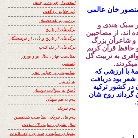
انتخاب از جریده ترجمان
منصور خان عالمی
باید حقایق را گفت
بررسی و نقد داستان
ر سبک هندی و
برگ های از تاریخ
 اند، از مصاحبین
برگ های از تاریخ و یادی از فرهیختگان
ی و شاعران بزرگ
برگ های از یک کتاب
حافظ قرآن کریم
وافری به تربیت گل
بمناسبت بهار ، سال نو و نوروز
یکردند.
باستانی
مۀ با ارزشی که
بمناسبت روز جهانی مادر
شعر بود دریافت
به یاد پدر
 در کشور ترکیه
پاسخ به سوالات دوستان
 گرداند روح شان
پیام به هم میهنان
.
پیام تبریک
پیام های تبریکی بمناسبت هفدهمین
سال نشراتی سایت ۲۴ ساعت
پیامها ی تسلیت و همدری و اعـــلانا ت