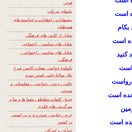
ه است
فوتی
پیامهای تبریکی
ه است
پیشنهادات ، انتقادات و خواسته های
 بكام
هموطنان
تجلیل از کانون های فرهنگی
ده است
تحلیل های سیاسی – اجتماعی
تحلیل های سیاسی ، اجتماعی ،
 كنيد
فرهنگی.
 است
تکملهء حواشی نفحات الانس شرح
حال مولانا جامی قدس سره
 رواست
جالب ، دیدنی ،خواندنی ، معلوماتی و
شوخی
نده است
جدول کلمات متقاطع ، معما ها و سایر
سرگرمی های فکری
مين
جرم ، جنایت ، خونریزی و بی امنیتی
ده است
در کشور
جوانان و کودکان