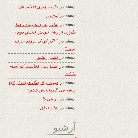
admin
در
جامعه هنری افغانستان
admin
در
اوجِ نور
admin
در
شاعر بانوی هنرمند ، هما
طرزی از زبان خودش (بخش دوم)
admin
در
” اگر کودک درونم حرف
بزند “
admin
در
کشتی عشق
admin
در
عیسا دمی کجاست که احیای
ما کند
admin
در
هویت و فرهنگ هرات از کجا
ریشه می گیرد(بخش هفتم)
admin
در
دوبیتی ها
admin
در
شامِ فراق
آرشیو