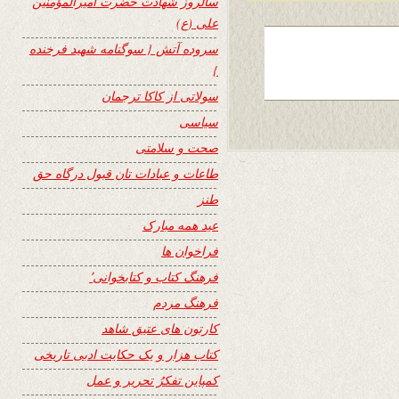
سالروز شهادت حضرت امیرالمؤمنین
علی (ع)
سروده آتش { سوگنامه شهید فرخنده
}
سولاتی از کاکا ترجمان
سیاسی
صحت و سلامتی
طاعات و عبادات تان قبول درگاه حق
طنز
عید همه مبارک
فراخوان ها
فرهنگ کتاب و کتابخوانی٬
فرهنگ مردم
کارتون های عتیق شاهد
کتاب هزار و یک حکایت ادبی تاریخی
کمپاین تفکرُ تحریر و عمل