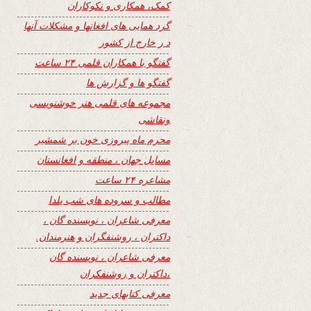
کمک، همکاری و نکوکاران
گرد همایی های افغانها و مشکلات آنها
د ر خارج از کشور
گفتگو با همکاران قلمی ۲۴ ساعت
گفتگو ها و گزارش ها
مجموعه های قلمی هنر خوشنویسی
ونقاشی
محرم ماه پیروزی خون بر شمشیر
مسایل جهان ، منطقه و افغانستان
مشاعره ۲۴ ساعت
مطالب و سروده های شب یلدا
معرفی شاعران ، نویسنده گان ،
داکتران ، روشنفگران و هنرمندان.
معرفی شاعران ، نویسنده گان
،داکتران و روشنفکران
معرفی کتابهای جدید