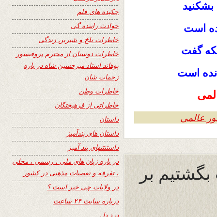
بشكنيد
چکیده های قلم
حوادث راننده گی
ده است
خاطرات تلخ و شیرین زندگی
نكه گفت
خاطرات دوستان از محترم پروفیسور
پوهاند استاد میرحسین شاه در باره
نده است
زحمات شان
خاطرات وطن
لمی
خاطراتی از فرهیختگان
ر عالمی
داستان
داستان های پندآمیز
داستنتنهای پند آمیز
در باره زبان های ملی ، رسمی ، محلی
 بگشتيم بر
، تفرقه و تعصبات مذهبی در کشور
در ولایات چی خبر است ؟
درباره سایت ۲۴ ساعت
درد دل