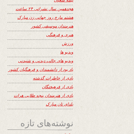
هجدهمین سال نشراتی ۲۴ ساعت
هشتم مارچ روز جهانی زن مبارک
هنرمندان موسیقی کشور
هنری و فرهنگی
ورزش
ویدیو ها
ویدیو های جالب دیدنی و شنیدنی
یاد بود از دانشمندان و فرهنگیان کشور
یادی از خاطرات گذشته
یادی از فرهیختگان
یادی از هنرمندان پنجه طلایی هرات
یلدای تان مبارک
نوشته‌های تازه