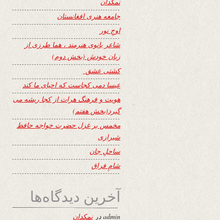
نمکدان
جامعه هنری افغانستان
اوجِ نور
شاعر بانوی هنرمند ، هما طرزی از
زبان خودش (بخش دوم)
کشتی عشق
عیسا دمی کجاست که احیای ما کند
هویت و فرهنگ هرات از کجا ریشه می
گیرد(بخش هفتم)
مخمس بر غزل حضرت خواجه حافظ
شیرازی
ساحلِ جان
شامِ فراق
آخرین دیدگاه‌ها
admin
در
نمکدان