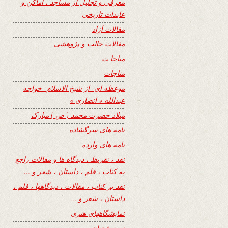
معرفی و تجلیل از مساجد ، اماکن و
عابدات تاریخی
مقالات آزاد
مقالات جالب و پژوهشی
مناجا ت
مناجات
موعظه ای از شیخ الاسلام خواجه
عبدالله « انصاری »
میلاد حضرت محمد ( ص ) مبارک
نامه های سرگشاده
نامه های وارده
نفد ، تقریظ ، دیدگاه ها و مقالات راجع
به کتاب ، فلم ، داستان ، شعر و …
نفد بر کتاب ، مقالات ، دیدگاهها ، فلم ،
داستان ، شعر و …
نمایشگاههای هنری
نیمه شعبان