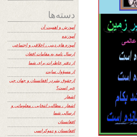
دسته‌ها
آموزش و اهمیت آن
آموزنده
آموزه های دینی ، اخلاقی و اجتماعی
ارسال نامه به مقامات افغان
از دفتر خاطرات برای شما
از مسؤول سایت
ازحقوق بشردر افغانستان و جهان چی
خبر است؟
اشعار
اشعار ، مطالب انتخابی ، معلوماتی و
ارسالی شما
افغانستان
افغانستان و دموکراسی