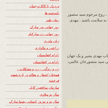
درد دل با کاکا ترجمان
دلنوشته ها
 ، روح مرحوم سید منصور
رمان طنز
به سلامت باشید . مهدی
روز جهانی پدر مبارک
روز جهانی زن مبارکباد
زبان مادری
زراعتی و مالداری
زلزله افغانستان
ناب مهدی بشیر و یک جهان
ی سید منصورخان عالمی،
زلزله در افغانستان
زن و زندگی – زن و مشکلات –
همچنان اشعار و مقاله در باره شهید
فرخنده
سازمان مدافعین کابل
سال نو میلادی
سال نو و نوروز باستانی بشما مبارک