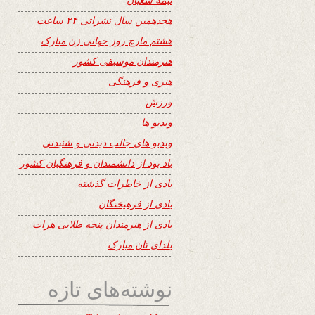
هجدهمین سال نشراتی ۲۴ ساعت
هشتم مارچ روز جهانی زن مبارک
هنرمندان موسیقی کشور
هنری و فرهنگی
ورزش
ویدیو ها
ویدیو های جالب دیدنی و شنیدنی
یاد بود از دانشمندان و فرهنگیان کشور
یادی از خاطرات گذشته
یادی از فرهیختگان
یادی از هنرمندان پنجه طلایی هرات
یلدای تان مبارک
نوشته‌های تازه