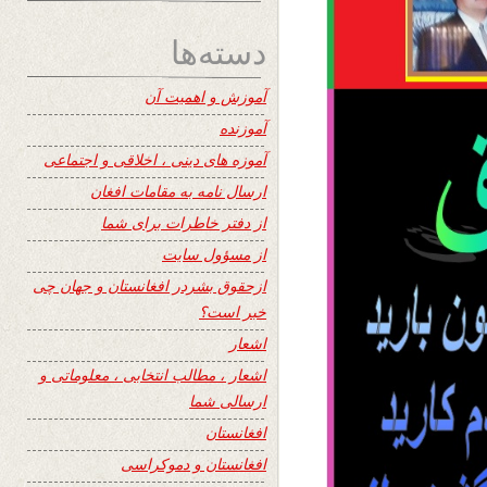
دسته‌ها
آموزش و اهمیت آن
آموزنده
آموزه های دینی ، اخلاقی و اجتماعی
ارسال نامه به مقامات افغان
از دفتر خاطرات برای شما
از مسؤول سایت
ازحقوق بشردر افغانستان و جهان چی
خبر است؟
اشعار
اشعار ، مطالب انتخابی ، معلوماتی و
ارسالی شما
افغانستان
افغانستان و دموکراسی