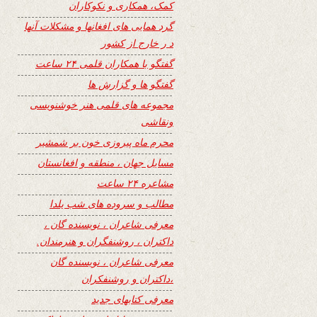
کمک، همکاری و نکوکاران
گرد همایی های افغانها و مشکلات آنها
د ر خارج از کشور
گفتگو با همکاران قلمی ۲۴ ساعت
گفتگو ها و گزارش ها
مجموعه های قلمی هنر خوشنویسی
ونقاشی
محرم ماه پیروزی خون بر شمشیر
مسایل جهان ، منطقه و افغانستان
مشاعره ۲۴ ساعت
مطالب و سروده های شب یلدا
معرفی شاعران ، نویسنده گان ،
داکتران ، روشنفگران و هنرمندان.
معرفی شاعران ، نویسنده گان
،داکتران و روشنفکران
معرفی کتابهای جدید