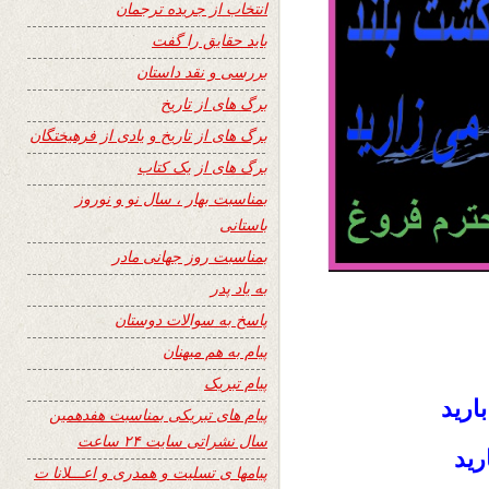
انتخاب از جریده ترجمان
باید حقایق را گفت
بررسی و نقد داستان
برگ های از تاریخ
برگ های از تاریخ و یادی از فرهیختگان
برگ های از یک کتاب
بمناسبت بهار ، سال نو و نوروز
باستانی
بمناسبت روز جهانی مادر
به یاد پدر
پاسخ به سوالات دوستان
پیام به هم میهنان
پیام تبریک
اريد
پیام های تبریکی بمناسبت هفدهمین
سال نشراتی سایت ۲۴ ساعت
ريد
پیامها ی تسلیت و همدری و اعـــلانا ت