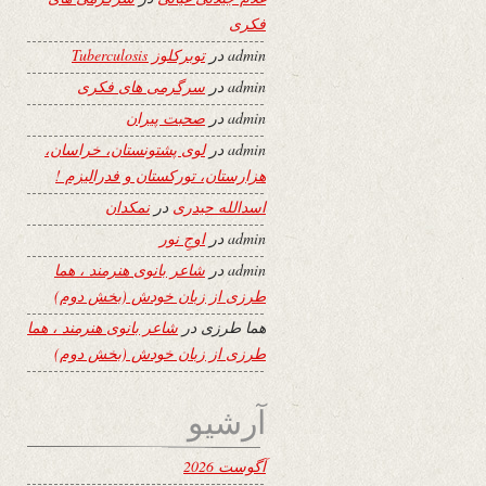
فکری
admin
در
توبرکلوز Tuberculosis
admin
در
سرگرمی های فکری
admin
در
صحبت پیران
admin
در
لوی پشتونستان، خراسان،
هزارستان، تورکستان و فدرالیزم !
اسدالله حیدری
در
نمکدان
admin
در
اوجِ نور
admin
در
شاعر بانوی هنرمند ، هما
طرزی از زبان خودش (بخش دوم)
هما طرزی
در
شاعر بانوی هنرمند ، هما
طرزی از زبان خودش (بخش دوم)
آرشیو
آگوست 2026