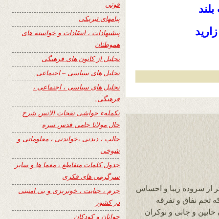
فوتی
بلند
پیامهای تبریکی
اريد
پیشنهادات ، انتقادات و خواسته های
هموطنان
تجلیل از کانون های فرهنگی
تحلیل های سیاسی – اجتماعی
تحلیل های سیاسی ، اجتماعی ،
فرهنگی.
تکملهء حواشی نفحات الانس شرح
حال مولانا جامی قدس سره
جالب ، دیدنی ،خواندنی ، معلوماتی و
شوخی
جدول کلمات متقاطع ، معما ها و سایر
سرگرمی های فکری
کر از سروده زیبا و احساس
جرم ، جنایت ، خونریزی و بی امنیتی
 تخم نفاق و تفرقه
در کشور
خایین و جانی و نوکران
جوانان و کودکان