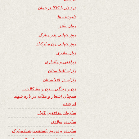
درد دل با کاکا ترجمان
دلنوشته ها
رمان طنز
روز جهانی پدر مبارک
روز جهانی زن مبارکباد
زبان مادری
زراعتی و مالداری
زلزله افغانستان
زلزله در افغانستان
زن و زندگی – زن و مشکلات –
همچنان اشعار و مقاله در باره شهید
فرخنده
سازمان مدافعین کابل
سال نو میلادی
سال نو و نوروز باستانی بشما مبارک