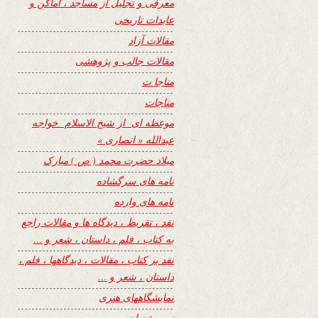
معرفی و تجلیل از مساجد ، اماکن و
عابدات تاریخی
مقالات آزاد
مقالات جالب و پژوهشی
مناجا ت
مناجات
موعظه ای از شیخ الاسلام خواجه
عبدالله « انصاری »
میلاد حضرت محمد ( ص ) مبارک
نامه های سرگشاده
نامه های وارده
نفد ، تقریظ ، دیدگاه ها و مقالات راجع
به کتاب ، فلم ، داستان ، شعر و …
نفد بر کتاب ، مقالات ، دیدگاهها ، فلم ،
داستان ، شعر و …
نمایشگاههای هنری
نیمه شعبان