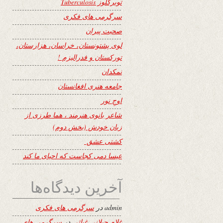
توبرکلوز Tuberculosis
سرگرمی های فکری
صحبت پیران
لوی پشتونستان، خراسان، هزارستان،
تورکستان و فدرالیزم !
نمکدان
جامعه هنری افغانستان
اوجِ نور
شاعر بانوی هنرمند ، هما طرزی از
زبان خودش (بخش دوم)
کشتی عشق
عیسا دمی کجاست که احیای ما کند
آخرین دیدگاه‌ها
admin
در
سرگرمی های فکری
غلام جیلانی غیاثی
در
سرگرمی های