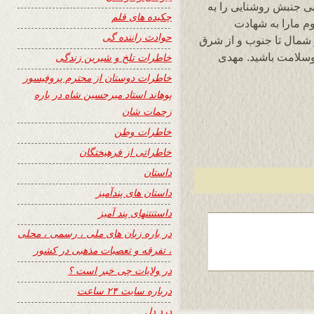
 جنبش روشنایی را به
چکیده های قلم
وم مارا به شهادت
حوادث راننده گی
ز شمال تا جنوب و از شرق
 وسلامت باشید. مهدی
خاطرات تلخ و شیرین زندگی
خاطرات دوستان از محترم پروفیسور
پوهاند استاد میرحسین شاه در باره
زحمات شان
خاطرات وطن
خاطراتی از فرهیختگان
داستان
داستان های پندآمیز
داستنتنهای پند آمیز
در باره زبان های ملی ، رسمی ، محلی
، تفرقه و تعصبات مذهبی در کشور
در ولایات چی خبر است ؟
درباره سایت ۲۴ ساعت
درد دل