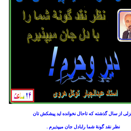
لی از سال گذشته که تاحال نخوانده اید پیشکش تان
نظر نقد گونۀ شما رابادل جان میپذیرم .