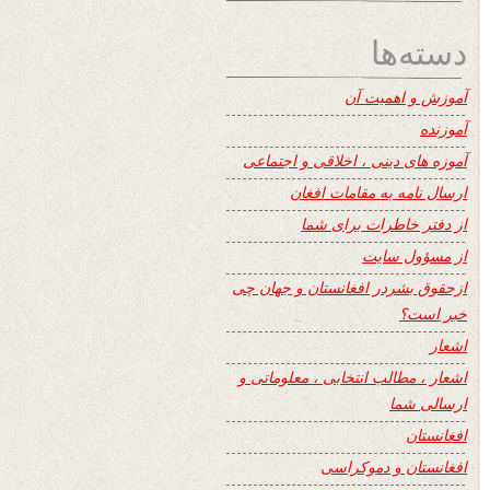
دسته‌ها
آموزش و اهمیت آن
آموزنده
آموزه های دینی ، اخلاقی و اجتماعی
ارسال نامه به مقامات افغان
از دفتر خاطرات برای شما
از مسؤول سایت
ازحقوق بشردر افغانستان و جهان چی
خبر است؟
اشعار
اشعار ، مطالب انتخابی ، معلوماتی و
ارسالی شما
افغانستان
افغانستان و دموکراسی