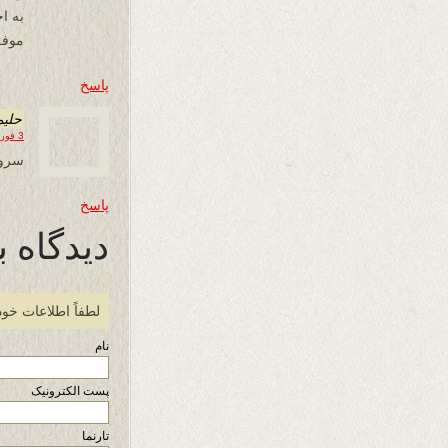
به ا
موفق
پاسخ
حلیم
3 فوریه 2016 در 19:05
سرود
پاسخ
دیدگاه ب
لطفاً اطلاعات خود
نام
پست الکترونیک
تارنما