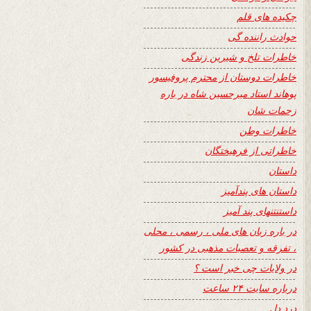
چکیده های قلم
حوادث راننده گی
خاطرات تلخ و شیرین زندگی
خاطرات دوستان از محترم پروفیسور
پوهاند استاد میرحسین شاه در باره
زحمات شان
خاطرات وطن
خاطراتی از فرهیختگان
داستان
داستان های پندآمیز
داستنتنهای پند آمیز
در باره زبان های ملی ، رسمی ، محلی
، تفرقه و تعصبات مذهبی در کشور
در ولایات چی خبر است ؟
درباره سایت ۲۴ ساعت
درد دل