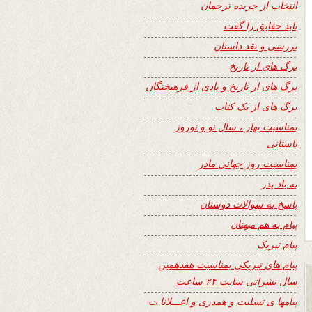
انتخاب از جریده ترجمان
باید حقایق را گفت
بررسی و نقد داستان
برگ های از تاریخ
برگ های از تاریخ و یادی از فرهیختگان
برگ های از یک کتاب
بمناسبت بهار ، سال نو و نوروز
باستانی
بمناسبت روز جهانی مادر
به یاد پدر
پاسخ به سوالات دوستان
پیام به هم میهنان
پیام تبریک
پیام های تبریکی بمناسبت هفدهمین
سال نشراتی سایت ۲۴ ساعت
پیامها ی تسلیت و همدری و اعـــلانا ت