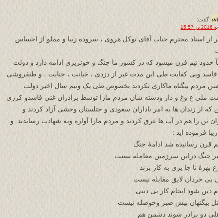
a
گفت:
 از استاد محترم جناب آقای توکل هروی ، سروده زیبا و مملو از احساس
.
آ حدود نیم فرن میشود که در کشور ما جنگ و خونریزی ادامه دارد و دولت
فاسد وبی کفایت طی این مدت غیر از دزدی ، خیانت ، جنایت ، و طنفروشی
تن مردم بیگناه ماکاری نکردند بخصوص طی یک ونیم سال اخیر دولت
 ملی ع وغ و دار ودسته شان مردم مارا توسط برادران غنی فاسدو کرزی
ن که از زندان ها به امر باداران سعودی و جتلستان وحشی آزاد کردند و
ان تن را هم در آب ها غرق کردند و مردم مارا آواره وبه شهادت رساندند. و
با فرموده اید :
یم قرن رسانیده شد ادامۀ جنگ
یر جنگ دراین سرزمین معامله نیست
بهرۀ نا جا یزی به کار برند
 بی خردان لایق مقابله نیست
ام دین شود انجام کار بی دینی
تل بیگنهان بیش صبر وحوصله نیست
لی دو برادر شوند دشمن هم