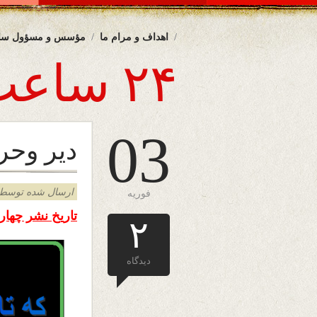
اهداف و مرام ما
مؤسس و مسؤول سا
۲۴ ساعت
03
دیر وحر
ارسال شده توسط admin د
فوریه
تاریخ نشر چهارشنبه 
۲
دیدگاه