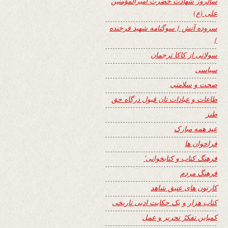
سالروز شهادت حضرت امیرالمؤمنین
علی (ع)
سروده آتش { سوگنامه شهید فرخنده
}
سولاتی از کاکا ترجمان
سیاسی
صحت و سلامتی
طاعات و عبادات تان قبول درگاه حق
طنز
عید همه مبارک
فراخوان ها
فرهنگ کتاب و کتابخوانی٬
فرهنگ مردم
کارتون های عتیق شاهد
کتاب هزار و یک حکایت ادبی تاریخی
کمپاین تفکرُ تحریر و عمل