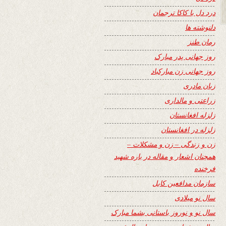
درد دل با کاکا ترجمان
دلنوشته ها
رمان طنز
روز جهانی پدر مبارک
روز جهانی زن مبارکباد
زبان مادری
زراعتی و مالداری
زلزله افغانستان
زلزله در افغانستان
زن و زندگی – زن و مشکلات –
همچنان اشعار و مقاله در باره شهید
فرخنده
سازمان مدافعین کابل
سال نو میلادی
سال نو و نوروز باستانی بشما مبارک