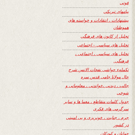
فوتی
پیامهای تبریکی
پیشنهادات ، انتقادات و خواسته های
هموطنان
تجلیل از کانون های فرهنگی
تحلیل های سیاسی – اجتماعی
تحلیل های سیاسی ، اجتماعی ،
فرهنگی.
تکملهء حواشی نفحات الانس شرح
حال مولانا جامی قدس سره
جالب ، دیدنی ،خواندنی ، معلوماتی و
شوخی
جدول کلمات متقاطع ، معما ها و سایر
سرگرمی های فکری
جرم ، جنایت ، خونریزی و بی امنیتی
در کشور
جوانان و کودکان