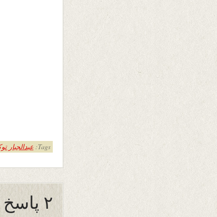
Tags:
عبدالجبار ت
۲ پاسخ به “دیر وحرم !”