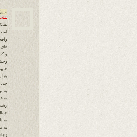
dmin
3 فوریه 2016 در 15:57
تشكر
است
واقع
های 
و کش
وحشت
خایی
هزار
چی زی
به ن
به غ
زشرع 
جمال
به ن
به ق
زجاه