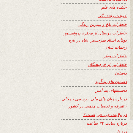
چکیده های قلم
حوادث راننده گی
خاطرات تلخ و شیرین زندگی
خاطرات دوستان از محترم پروفیسور
پوهاند استاد میرحسین شاه در باره
زحمات شان
خاطرات وطن
خاطراتی از فرهیختگان
داستان
داستان های پندآمیز
داستنتنهای پند آمیز
در باره زبان های ملی ، رسمی ، محلی
، تفرقه و تعصبات مذهبی در کشور
در ولایات چی خبر است ؟
درباره سایت ۲۴ ساعت
درد دل