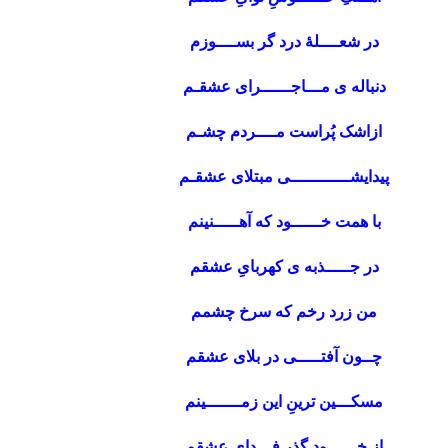
در شعــــلۀ درد گر بســــوزم
دنباله ی مـــاجــــــرای عشقـم
ازاشک پُراست مــــردم چشـم
پیدایشــــــــــــی مبتلای عشقـم
با همت خــــــود که آهـــــنینم
در جـــــذبه ی کهربایِ عشقم
من زرد رخم که سرخ چشمم
چــون آفتـــــی در بلای عشقم
مسکـــین ترینِ این زمـــــــینم
از خــــــود گذرِ فـــدای عشقم