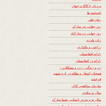
درد دل با کاکا ترجمان
دلنوشته ها
رمان طنز
روز جهانی پدر مبارک
روز جهانی زن مبارکباد
زبان مادری
زراعتی و مالداری
زلزله افغانستان
زلزله در افغانستان
زن و زندگی – زن و مشکلات –
همچنان اشعار و مقاله در باره شهید
فرخنده
سازمان مدافعین کابل
سال نو میلادی
سال نو و نوروز باستانی بشما مبارک