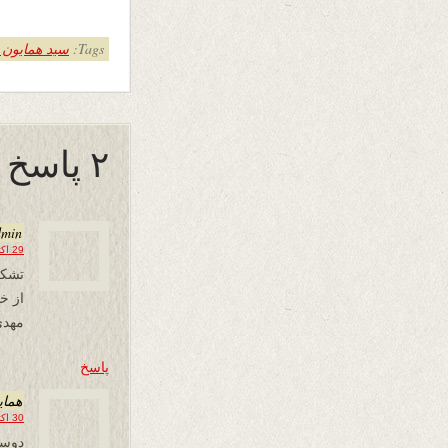
Tags:
سید همایون 
۲ پاسخ به “مبتلا”
dmin
29 اکتبر 2015 در 22:07
تشکر
از خ
مهدی
پاسخ
همای
30 اکتبر 2015 در 08:35
دوست