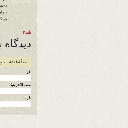
زحما
همگی
پاسخ
دیدگاه ب
لطفاً اطلاعات خود
نام
پست الکترونیک
تارنما