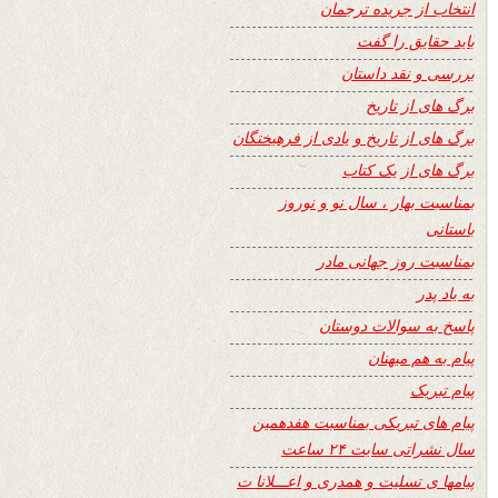
انتخاب از جریده ترجمان
باید حقایق را گفت
بررسی و نقد داستان
برگ های از تاریخ
برگ های از تاریخ و یادی از فرهیختگان
برگ های از یک کتاب
بمناسبت بهار ، سال نو و نوروز
باستانی
بمناسبت روز جهانی مادر
به یاد پدر
پاسخ به سوالات دوستان
پیام به هم میهنان
پیام تبریک
پیام های تبریکی بمناسبت هفدهمین
سال نشراتی سایت ۲۴ ساعت
پیامها ی تسلیت و همدری و اعـــلانا ت