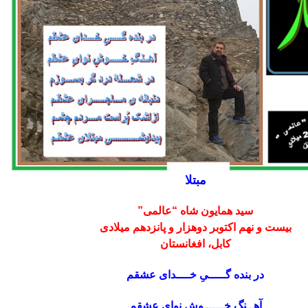
مبتلا
سید همایون شاه “عالمی”
بیست و نهم اکتوبر دوهزار و پانزدهم میلادی
کابل، افغانستان
در بنده گـــــیِ خــــدای عشقم
آهــنگِ خــــــوشِ نوایِ عشقم