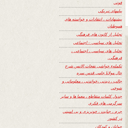
فوتی
پیامهای تبریکی
پیشنهادات ، انتقادات و خواسته های
هموطنان
تجلیل از کانون های فرهنگی
تحلیل های سیاسی – اجتماعی
تحلیل های سیاسی ، اجتماعی ،
فرهنگی.
تکملهء حواشی نفحات الانس شرح
حال مولانا جامی قدس سره
جالب ، دیدنی ،خواندنی ، معلوماتی و
شوخی
جدول کلمات متقاطع ، معما ها و سایر
سرگرمی های فکری
جرم ، جنایت ، خونریزی و بی امنیتی
در کشور
جوانان و کودکان