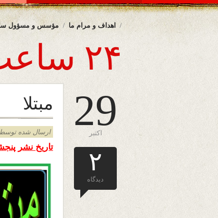
اهداف و مرام ما
مؤسس و مسؤول سا
۲۴ ساعت
29
مبتلا
ارسال شده توسط admin د
اکتبر
تاریخ نشر پنجشنبه هف
۲
دیدگاه