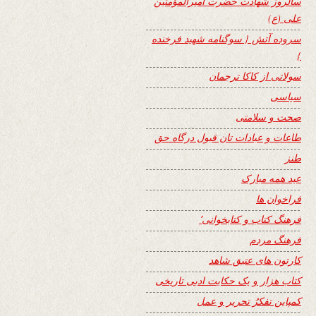
سالروز شهادت حضرت امیرالمؤمنین
علی (ع)
سروده آتش { سوگنامه شهید فرخنده
}
سولاتی از کاکا ترجمان
سیاسی
صحت و سلامتی
طاعات و عبادات تان قبول درگاه حق
طنز
عید همه مبارک
فراخوان ها
فرهنگ کتاب و کتابخوانی٬
فرهنگ مردم
کارتون های عتیق شاهد
کتاب هزار و یک حکایت ادبی تاریخی
کمپاین تفکرُ تحریر و عمل