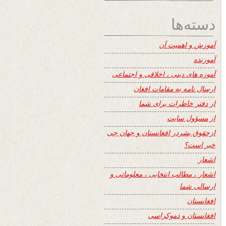
دسته‌ها
آموزش و اهمیت آن
آموزنده
آموزه های دینی ، اخلاقی و اجتماعی
ارسال نامه به مقامات افغان
از دفتر خاطرات برای شما
از مسؤول سایت
ازحقوق بشردر افغانستان و جهان چی
خبر است؟
اشعار
اشعار ، مطالب انتخابی ، معلوماتی و
ارسالی شما
افغانستان
افغانستان و دموکراسی