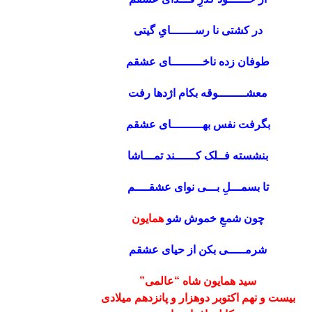
در کشتی نا رســـــــایِ گیتی
طوفان زده ناخـــــــــای عشقم
معشــــــــوقه بکام اژدها رفت
بگرفت نفس بهـــــــــای عشقم
بنشسته فــلک کــــــند تمـــاشا
تا بسمـــلِ بـــی نوای عشقــــم
چون شمعِ خموش شو
همایون
شرمـــــی بکن از حیای عشقم
سید همایون شاه “عالمی”
بیست و نهم اکتوبر دوهزار و پانزدهم میلادی