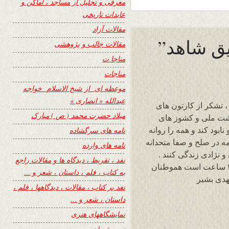
معرفی و تجلیل از مساجد ، اماکن و
عابدات تاریخی
مقالات آزاد
یق شاهد”
مقالات جالب و پژوهشی
مناجا ت
مناجات
موعظه ای از شیخ الاسلام خواجه
عبدالله « انصاری »
 تشکر از کارتون های
میلاد حضرت محمد ( ص ) مبارک
حشت ملی و کشوز های
بود کند و همه را روانه
نامه های سرگشاده
همه در صلح و صفا متحدانه
نامه های وارده
 نژادی زندگی کنند .
نفد ، تقریظ ، دیدگاه ها و مقالات راجع
تاکنون 655 کارتون از آقای شاهد در سایت ۲۴ ساعت است هموطنان
به کتاب ، فلم ، داستان ، شعر و …
هدی بشیر
نفد بر کتاب ، مقالات ، دیدگاهها ، فلم ،
داستان ، شعر و …
نمایشگاههای هنری
نیمه شعبان