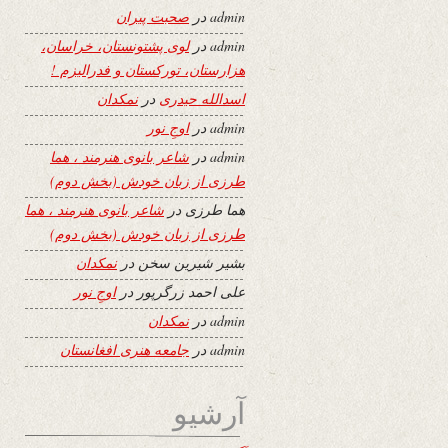
admin
در
صحبت پیران
admin
در
لوی پشتونستان، خراسان،
هزارستان، تورکستان و فدرالیزم !
اسدالله حیدری
در
نمکدان
admin
در
اوجِ نور
admin
در
شاعر بانوی هنرمند ، هما
طرزی از زبان خودش (بخش دوم)
هما طرزی
در
شاعر بانوی هنرمند ، هما
طرزی از زبان خودش (بخش دوم)
بشیر شیرین سخن
در
نمکدان
علی احمد زرگرپور
در
اوجِ نور
admin
در
نمکدان
admin
در
جامعه هنری افغانستان
آرشیو