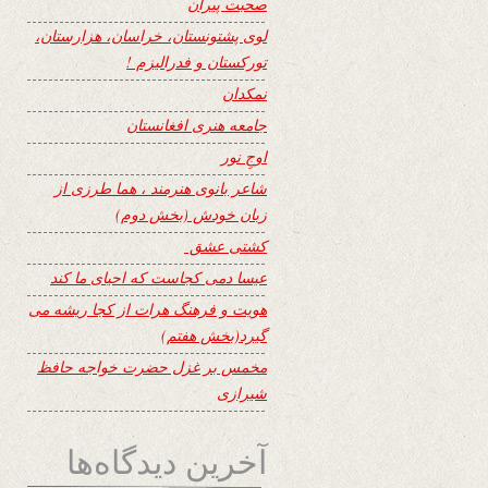
صحبت پیران
لوی پشتونستان، خراسان، هزارستان،
تورکستان و فدرالیزم !
نمکدان
جامعه هنری افغانستان
اوجِ نور
شاعر بانوی هنرمند ، هما طرزی از
زبان خودش (بخش دوم)
کشتی عشق
عیسا دمی کجاست که احیای ما کند
هویت و فرهنگ هرات از کجا ریشه می
گیرد(بخش هفتم)
مخمس بر غزل حضرت خواجه حافظ
شیرازی
آخرین دیدگاه‌ها