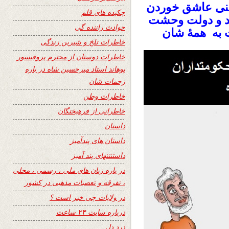
غنی عاشق خوردن
چکیده های قلم
ند و دولت وحشت
حوادث راننده گی
 به همۀ شان
خاطرات تلخ و شیرین زندگی
خاطرات دوستان از محترم پروفیسور
پوهاند استاد میرحسین شاه در باره
زحمات شان
خاطرات وطن
خاطراتی از فرهیختگان
داستان
داستان های پندآمیز
داستنتنهای پند آمیز
در باره زبان های ملی ، رسمی ، محلی
، تفرقه و تعصبات مذهبی در کشور
در ولایات چی خبر است ؟
درباره سایت ۲۴ ساعت
درد دل