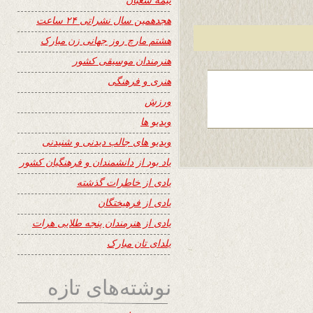
هجدهمین سال نشراتی ۲۴ ساعت
هشتم مارچ روز جهانی زن مبارک
هنرمندان موسیقی کشور
هنری و فرهنگی
ورزش
ویدیو ها
ویدیو های جالب دیدنی و شنیدنی
یاد بود از دانشمندان و فرهنگیان کشور
یادی از خاطرات گذشته
یادی از فرهیختگان
یادی از هنرمندان پنجه طلایی هرات
یلدای تان مبارک
نوشته‌های تازه