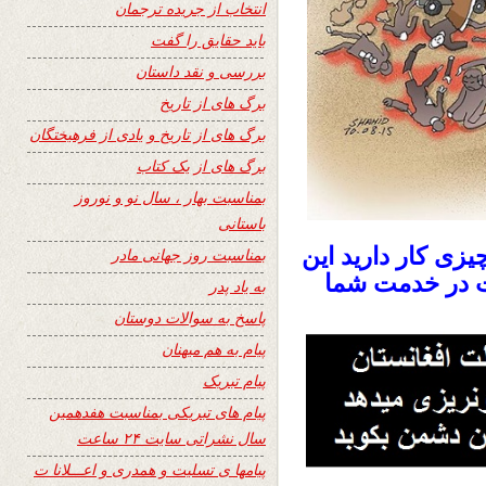
انتخاب از جریده ترجمان
باید حقایق را گفت
بررسی و نقد داستان
برگ های از تاریخ
برگ های از تاریخ و یادی از فرهیختگان
برگ های از یک کتاب
بمناسبت بهار ، سال نو و نوروز
باستانی
یزی کار دارید این
بمناسبت روز جهانی مادر
ت در خدمت شما
به یاد پدر
پاسخ به سوالات دوستان
پیام به هم میهنان
پیام تبریک
پیام های تبریکی بمناسبت هفدهمین
سال نشراتی سایت ۲۴ ساعت
پیامها ی تسلیت و همدری و اعـــلانا ت