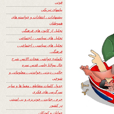
فوتی
پیامهای تبریکی
پیشنهادات ، انتقادات و خواسته های
هموطنان
تجلیل از کانون های فرهنگی
تحلیل های سیاسی – اجتماعی
تحلیل های سیاسی ، اجتماعی ،
فرهنگی.
تکملهء حواشی نفحات الانس شرح
حال مولانا جامی قدس سره
جالب ، دیدنی ،خواندنی ، معلوماتی و
شوخی
جدول کلمات متقاطع ، معما ها و سایر
سرگرمی های فکری
جرم ، جنایت ، خونریزی و بی امنیتی
در کشور
جوانان و کودکان