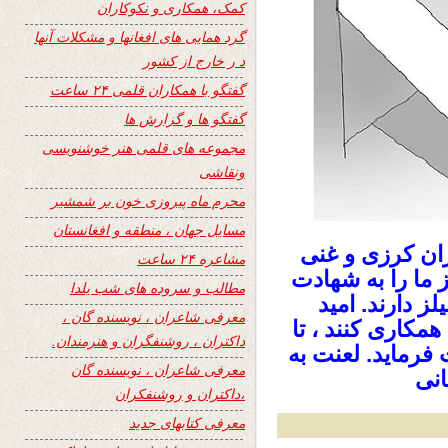
کمک، همکاری و نکوکاران
گرد همایی های افغانها و مشکلات آنها
د ر خارج از کشور
گفتگو با همکاران قلمی ۲۴ ساعت
گفتگو ها و گزارش ها
مجموعه های قلمی هنر خوشنویسی
ونقاشی
محرم ماه پیروزی خون بر شمشیر
مسایل جهان ، منطقه و افغانستان
ان کرزی و غنی
مشاعره ۲۴ ساعت
 ما را به شهادت
مطالب و سروده های شب یلدا
لز دارند. امید
معرفی شاعران ، نویسنده گان ،
کاری کنند ، تا
داکتران ، روشنفگران و هنرمندان.
فرماید. لعنت به
معرفی شاعران ، نویسنده گان
انی
،داکتران و روشنفکران
معرفی کتابهای جدید