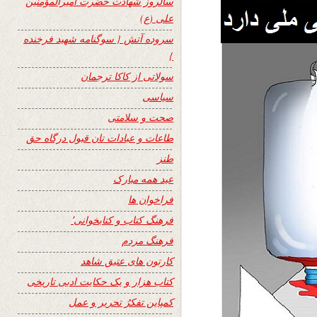
سالروز شهادت حضرت امیرالمؤمنین
علی (ع)
سروده آتش { سوگنامه شهید فرخنده
}
سولاتی از کاکا ترجمان
سیاسی
صحت و سلامتی
طاعات و عبادات تان قبول درگاه حق
طنز
عید همه مبارک
فراخوان ها
فرهنگ کتاب و کتابخوانی٬
فرهنگ مردم
کارتون های عتیق شاهد
کتاب هزار و یک حکایت ادبی تاریخی
کمپاین تفکرُ تحریر و عمل