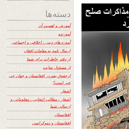
دسته‌ها
آموزش و اهمیت آن
آموزنده
آموزه های دینی ، اخلاقی و اجتماعی
ارسال نامه به مقامات افغان
از دفتر خاطرات برای شما
از مسؤول سایت
ازحقوق بشردر افغانستان و جهان چی
خبر است؟
اشعار
اشعار ، مطالب انتخابی ، معلوماتی و
ارسالی شما
افغانستان
افغانستان و دموکراسی