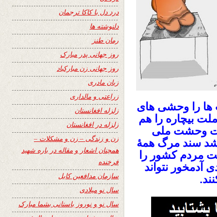
درد دل با کاکا ترجمان
دلنوشته ها
رمان طنز
روز جهانی پدر مبارک
روز جهانی زن مبارکباد
زبان مادری
زراعتی و مالداری
ت ها را وحشی های
زلزله افغانستان
لت بیچاره را هم
زلزله در افغانستان
ولت وحشت ملی
زن و زندگی – زن و مشکلات –
اشد سند مرگ همۀ
همچنان اشعار و مقاله در باره شهید
ست مردم کشور را
فرخنده
 آدمخور نتواند
سازمان مدافعین کابل
ند.
سال نو میلادی
سال نو و نوروز باستانی بشما مبارک