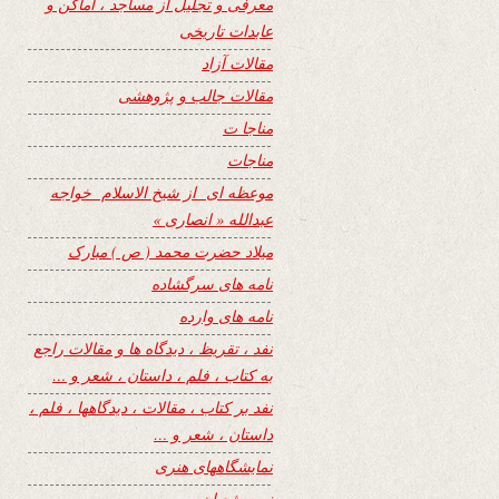
معرفی و تجلیل از مساجد ، اماکن و
عابدات تاریخی
مقالات آزاد
مقالات جالب و پژوهشی
مناجا ت
مناجات
موعظه ای از شیخ الاسلام خواجه
عبدالله « انصاری »
میلاد حضرت محمد ( ص ) مبارک
نامه های سرگشاده
نامه های وارده
نفد ، تقریظ ، دیدگاه ها و مقالات راجع
به کتاب ، فلم ، داستان ، شعر و …
نفد بر کتاب ، مقالات ، دیدگاهها ، فلم ،
داستان ، شعر و …
نمایشگاههای هنری
نیمه شعبان