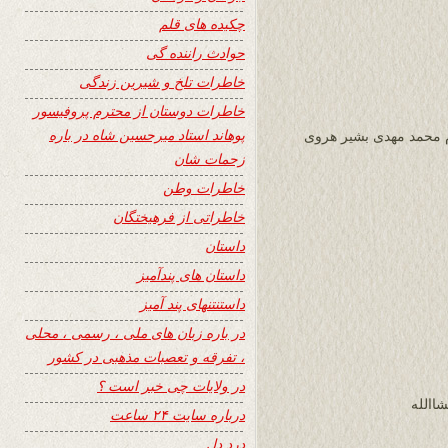
چکیده های قلم
حوادث راننده گی
خاطرات تلخ و شیرین زندگی
خاطرات دوستان از محترم پروفیسور
پوهاند استاد میرحسین شاه در باره
ت وزین 24 ساعت محترم محمد مهدی بشیر هروی
زحمات شان
خاطرات وطن
خاطراتی از فرهیختگان
داستان
داستان های پندآمیز
داستنتنهای پند آمیز
در باره زبان های ملی ، رسمی ، محلی
، تفرقه و تعصبات مذهبی در کشور
در ولایات چی خبر است ؟
االله
درباره سایت ۲۴ ساعت
درد دل