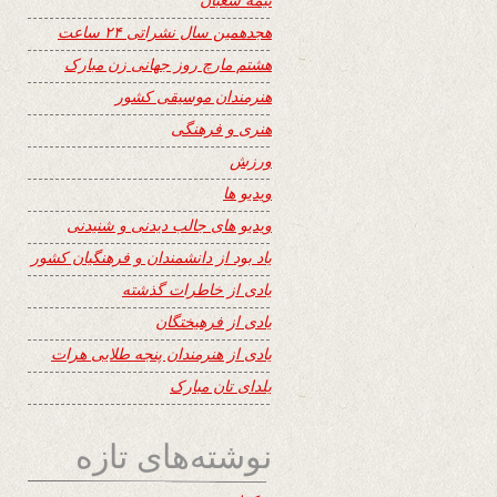
هجدهمین سال نشراتی ۲۴ ساعت
هشتم مارچ روز جهانی زن مبارک
هنرمندان موسیقی کشور
هنری و فرهنگی
ورزش
ویدیو ها
ویدیو های جالب دیدنی و شنیدنی
یاد بود از دانشمندان و فرهنگیان کشور
یادی از خاطرات گذشته
یادی از فرهیختگان
یادی از هنرمندان پنجه طلایی هرات
یلدای تان مبارک
نوشته‌های تازه