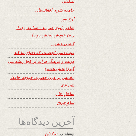
نمکدان
جامعه هنری افغانستان
اوجِ نور
شاعر بانوی هنرمند ، هما طرزی از
زبان خودش (بخش دوم)
کشتی عشق
عیسا دمی کجاست که احیای ما کند
هویت و فرهنگ هرات از کجا ریشه می
گیرد(بخش هفتم)
مخمس بر غزل حضرت خواجه حافظ
شیرازی
ساحلِ جان
شامِ فراق
آخرین دیدگاه‌ها
admin
در
نمکدان