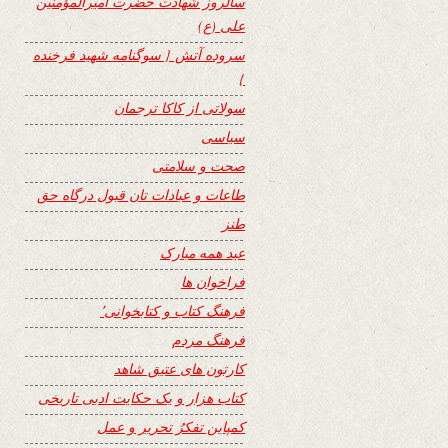
سالروز شهادت حضرت امیرالمؤمنین
علی (ع)
سروده آتش { سوگنامه شهید فرخنده
}
سولاتی از کاکا ترجمان
سیاسی
صحت و سلامتی
طاعات و عبادات تان قبول درگاه حق
طنز
عید همه مبارک
فراخوان ها
فرهنگ کتاب و کتابخوانی٬
فرهنگ مردم
کارتون های عتیق شاهد
کتاب هزار و یک حکایت ادبی تاریخی
کمپاین تفکرُ تحریر و عمل