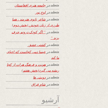
admin
در
جامعه هنری افغانستان
admin
در
اوجِ نور
admin
در
شاعر بانوی هنرمند ، هما
طرزی از زبان خودش (بخش دوم)
admin
در
” اگر کودک درونم حرف
بزند “
admin
در
کشتی عشق
admin
در
عیسا دمی کجاست که احیای
ما کند
admin
در
هویت و فرهنگ هرات از کجا
ریشه می گیرد(بخش هفتم)
admin
در
دوبیتی ها
admin
در
شامِ فراق
آرشیو