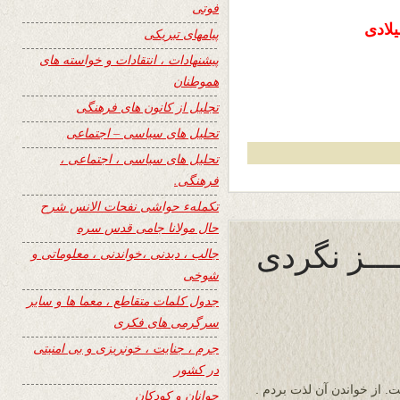
فوتی
پیامهای تبریکی
پیشنهادات ، انتقادات و خواسته های
هموطنان
تجلیل از کانون های فرهنگی
تحلیل های سیاسی – اجتماعی
تحلیل های سیاسی ، اجتماعی ،
فرهنگی.
تکملهء حواشی نفحات الانس شرح
حال مولانا جامی قدس سره
ــــز نگردی
جالب ، دیدنی ،خواندنی ، معلوماتی و
شوخی
جدول کلمات متقاطع ، معما ها و سایر
سرگرمی های فکری
جرم ، جنایت ، خونریزی و بی امنیتی
در کشور
. از خواندن آن لذت بردم .
جوانان و کودکان