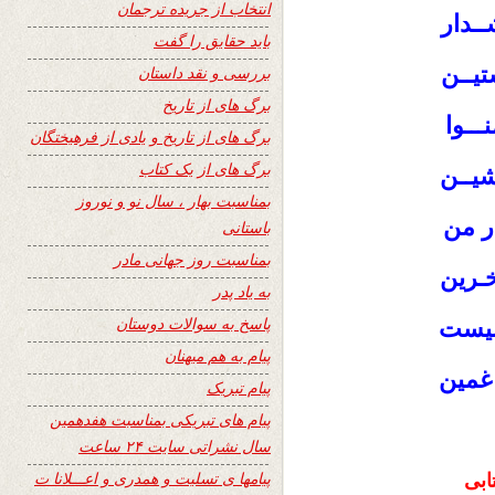
انتخاب از جریده ترجمان
ــدار
باید حقایق را گفت
ستیــن
بررسی و نقد داستان
برگ های از تاریخ
ـــوا
برگ های از تاریخ و یادی از فرهیختگان
برگ های از یک کتاب
نشیــن
بمناسبت بهار ، سال نو و نوروز
ار من
باستانی
بمناسبت روز جهانی مادر
ـرین
به یاد پدر
پاسخ به سوالات دوستان
نیست
پیام به هم میهنان
غمین
پیام تبریک
پیام های تبریکی بمناسبت هفدهمین
سال نشراتی سایت ۲۴ ساعت
پیامها ی تسلیت و همدری و اعـــلانا ت