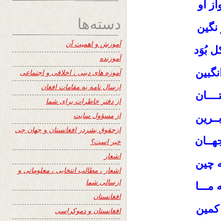
ز او
دسته‌ها
 نگین
آموزش و اهمیت آن
 بُوَد
آموزنده
انگبین
آموزه های دینی ، اخلاقی و اجتماعی
ارسال نامه به مقامات افغان
ــــان
از دفتر خاطرات برای شما
از مسؤول سایت
بــرین
ازحقوق بشردر افغانستان و جهان چی
هــان
خبر است؟
اشعار
ه چین
اشعار ، مطالب انتخابی ، معلوماتی و
ارسالی شما
مـــا
افغانستان
 کمین
افغانستان و دموکراسی