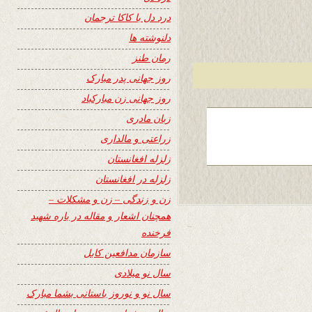
درد دل با کاکا ترجمان
دلنوشته ها
رمان طنز
روز جهانی پدر مبارک
روز جهانی زن مبارکباد
زبان مادری
زراعتی و مالداری
زلزله افغانستان
زلزله در افغانستان
زن و زندگی – زن و مشکلات –
همچنان اشعار و مقاله در باره شهید
فرخنده
سازمان مدافعین کابل
سال نو میلادی
سال نو و نوروز باستانی بشما مبارک