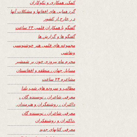
کمک، همکاری و نکوکاران
گرد همایی های افغانها و مشکلات آنها
د ر خارج از کشور
گفتگو با همکاران قلمی ۲۴ ساعت
گفتگو ها و گزارش ها
مجموعه های قلمی هنر خوشنویسی
ونقاشی
محرم ماه پیروزی خون بر شمشیر
مسایل جهان ، منطقه و افغانستان
مشاعره ۲۴ ساعت
مطالب و سروده های شب یلدا
معرفی شاعران ، نویسنده گان ،
داکتران ، روشنفگران و هنرمندان.
معرفی شاعران ، نویسنده گان
،داکتران و روشنفکران
معرفی کتابهای جدید