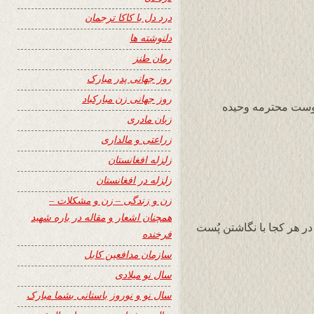
درد دل با کاکا ترجمان
دلنوشته ها
رمان طنز
روز جهانی پدر مبارک
روز جهانی زن مبارکباد
دوست محترمه وحیده
زبان مادری
زراعتی و مالداری
زلزله افغانستان
زلزله در افغانستان
زن و زندگی – زن و مشکلات –
همچنان اشعار و مقاله در باره شهید
ر هر کجا با نگاشتن پُست
فرخنده
سازمان مدافعین کابل
سال نو میلادی
سال نو و نوروز باستانی بشما مبارک