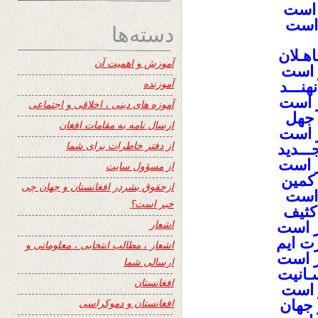
ر است
 است
دسته‌ها
اهـلان
آموزش و اهمیت آن
ر است
آموزنده
نهنـــد
ر است
آموزه های دینی ، اخلاقی و اجتماعی
ی جهل
ارسال نامه به مقامات افغان
ر است
از دفتر خاطرات برای شما
ـــدید
تر است
از مسؤول سایت
 کمین
ازحقوق بشردر افغانستان و جهان چی
ر است
خبر است؟
 کثیف
اشعار
ر است
رت ایم
اشعار ، مطالب انتخابی ، معلوماتی و
ر است
ارسالی شما
سـانیت
افغانستان
ر است
افغانستان و دموکراسی
ر جهان