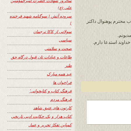
سالروز شهادت حضرت امیرالمؤمنین
علی (ع)
سروده آتش { سوگنامه شهید فرخنده
ب محترم پوهنوال داکتر
}
سولاتی از کاکا ترجمان
دیونم.
سیاسی
داوند استدعا دارم.
صحت و سلامتی
طاعات و عبادات تان قبول درگاه حق
طنز
عید همه مبارک
فراخوان ها
فرهنگ کتاب و کتابخوانی٬
فرهنگ مردم
کارتون های عتیق شاهد
کتاب هزار و یک حکایت ادبی تاریخی
کمپاین تفکرُ تحریر و عمل