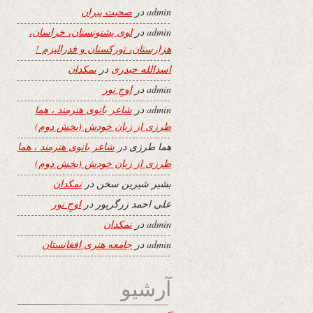
admin
در
صحبت پیران
admin
در
لوی پشتونستان، خراسان،
هزارستان، تورکستان و فدرالیزم !
اسدالله حیدری
در
نمکدان
admin
در
اوجِ نور
admin
در
شاعر بانوی هنرمند ، هما
طرزی از زبان خودش (بخش دوم)
هما طرزی
در
شاعر بانوی هنرمند ، هما
طرزی از زبان خودش (بخش دوم)
بشیر شیرین سخن
در
نمکدان
علی احمد زرگرپور
در
اوجِ نور
admin
در
نمکدان
admin
در
جامعه هنری افغانستان
آرشیو