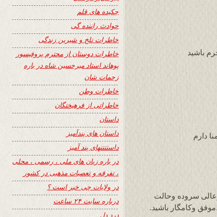
چکیده های قلم
حوادث راننده گی
خاطرات تلخ و شیرین زندگی
م باشيد
خاطرات دوستان از محترم پروفیسور
پوهاند استاد میرحسین شاه در باره
زحمات شان
خاطرات وطن
خاطراتی از فرهیختگان
داستان
داستان های پندآمیز
نا دارم
داستنتنهای پند آمیز
در باره زبان های ملی ، رسمی ، محلی
، تفرقه و تعصبات مذهبی در کشور
در ولایات چی خبر است ؟
وعالی سروده وحالت
درباره سایت ۲۴ ساعت
موفق وکامگار باشید.
درد دل