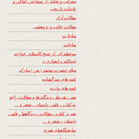
معرفی و تجلیل از مساجد ، اماکن و
عابدات تاریخی
مقالات آزاد
مقالات جالب و پژوهشی
مناجا ت
مناجات
موعظه ای از شیخ الاسلام خواجه
عبدالله « انصاری »
میلاد حضرت محمد ( ص ) مبارک
نامه های سرگشاده
نامه های وارده
نفد ، تقریظ ، دیدگاه ها و مقالات راجع
به کتاب ، فلم ، داستان ، شعر و …
نفد بر کتاب ، مقالات ، دیدگاهها ، فلم ،
داستان ، شعر و …
نمایشگاههای هنری
نیمه شعبان