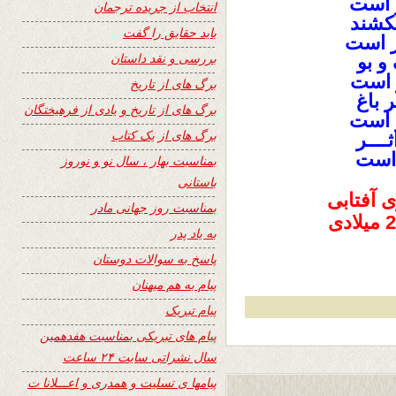
ر است
انتخاب از جریده ترجمان
کشند
باید حقایق را گفت
ر است
بررسی و نقد داستان
و بو
ر است
برگ های از تاریخ
ر باغ
برگ های از تاریخ و یادی از فرهیختگان
ر است
برگ های از یک کتاب
ــــر
 است
بمناسبت بهار ، سال نو و نوروز
باستانی
بمناسبت روز جهانی مادر
به یاد پدر
پاسخ به سوالات دوستان
پیام به هم میهنان
پیام تبریک
پیام های تبریکی بمناسبت هفدهمین
سال نشراتی سایت ۲۴ ساعت
پیامها ی تسلیت و همدری و اعـــلانا ت