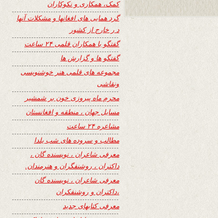
کمک، همکاری و نکوکاران
گرد همایی های افغانها و مشکلات آنها
د ر خارج از کشور
گفتگو با همکاران قلمی ۲۴ ساعت
گفتگو ها و گزارش ها
مجموعه های قلمی هنر خوشنویسی
ونقاشی
محرم ماه پیروزی خون بر شمشیر
مسایل جهان ، منطقه و افغانستان
مشاعره ۲۴ ساعت
مطالب و سروده های شب یلدا
معرفی شاعران ، نویسنده گان ،
داکتران ، روشنفگران و هنرمندان.
معرفی شاعران ، نویسنده گان
،داکتران و روشنفکران
معرفی کتابهای جدید