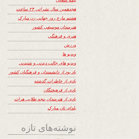
هجدهمین سال نشراتی ۲۴ ساعت
هشتم مارچ روز جهانی زن مبارک
هنرمندان موسیقی کشور
هنری و فرهنگی
ورزش
ویدیو ها
ویدیو های جالب دیدنی و شنیدنی
یاد بود از دانشمندان و فرهنگیان کشور
یادی از خاطرات گذشته
یادی از فرهیختگان
یادی از هنرمندان پنجه طلایی هرات
یلدای تان مبارک
نوشته‌های تازه