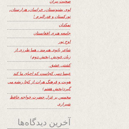
صحبت پیران
لوی پشتونستان، خراسان، هزارستان،
تورکستان و فدرالیزم !
نمکدان
جامعه هنری افغانستان
اوجِ نور
شاعر بانوی هنرمند ، هما طرزی از
زبان خودش (بخش دوم)
کشتی عشق
عیسا دمی کجاست که احیای ما کند
هویت و فرهنگ هرات از کجا ریشه می
گیرد(بخش هفتم)
مخمس بر غزل حضرت خواجه حافظ
شیرازی
آخرین دیدگاه‌ها