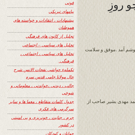
و روزِ
فوتی
پیامهای تبریکی
پیشنهادات ، انتقادات و خواسته های
هموطنان
تجلیل از کانون های فرهنگی
تحلیل های سیاسی – اجتماعی
وشم آمد .موفق و سلامت
تحلیل های سیاسی ، اجتماعی ،
فرهنگی.
تکملهء حواشی نفحات الانس شرح
حال مولانا جامی قدس سره
جالب ، دیدنی ،خواندنی ، معلوماتی و
شوخی
حمد مهدی بشیر صاحب از
جدول کلمات متقاطع ، معما ها و سایر
سرگرمی های فکری
جرم ، جنایت ، خونریزی و بی امنیتی
در کشور
جوانان و کودکان