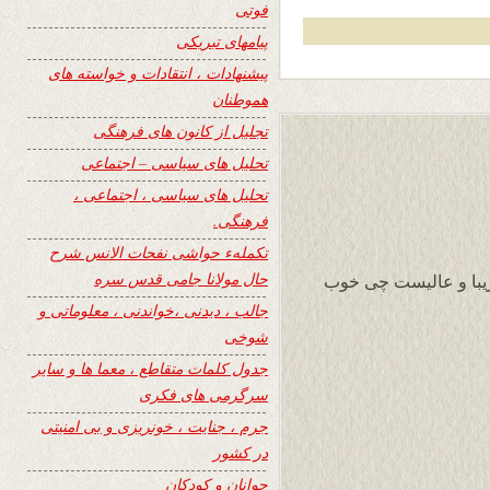
فوتی
پیامهای تبریکی
پیشنهادات ، انتقادات و خواسته های
هموطنان
تجلیل از کانون های فرهنگی
تحلیل های سیاسی – اجتماعی
تحلیل های سیاسی ، اجتماعی ،
فرهنگی.
تکملهء حواشی نفحات الانس شرح
حال مولانا جامی قدس سره
یبا و عالیست چی خوب
جالب ، دیدنی ،خواندنی ، معلوماتی و
شوخی
جدول کلمات متقاطع ، معما ها و سایر
سرگرمی های فکری
جرم ، جنایت ، خونریزی و بی امنیتی
در کشور
جوانان و کودکان