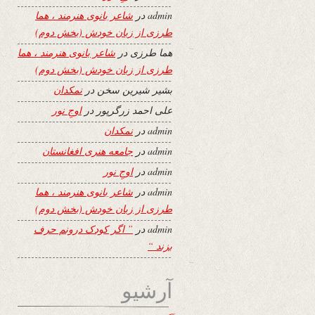
admin
در
شاعر بانوی هنرمند ، هما
طرزی از زبان خودش (بخش دوم)
هما طرزی
در
شاعر بانوی هنرمند ، هما
طرزی از زبان خودش (بخش دوم)
بشیر شیرین سخن
در
نمکدان
علی احمد زرگرپور
در
اوجِ نور
admin
در
نمکدان
admin
در
جامعه هنری افغانستان
admin
در
اوجِ نور
admin
در
شاعر بانوی هنرمند ، هما
طرزی از زبان خودش (بخش دوم)
admin
در
” اگر کودک درونم حرف
بزند “
آرشیو