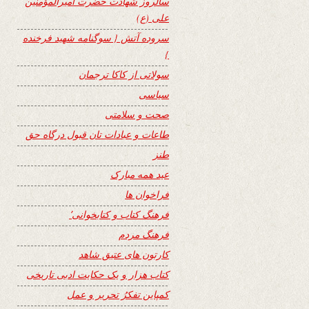
سالروز شهادت حضرت امیرالمؤمنین
علی (ع)
سروده آتش { سوگنامه شهید فرخنده
}
سولاتی از کاکا ترجمان
سیاسی
صحت و سلامتی
طاعات و عبادات تان قبول درگاه حق
طنز
عید همه مبارک
فراخوان ها
فرهنگ کتاب و کتابخوانی٬
فرهنگ مردم
کارتون های عتیق شاهد
کتاب هزار و یک حکایت ادبی تاریخی
کمپاین تفکرُ تحریر و عمل