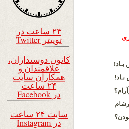
۲۴ ساعت در
توییتر Twitter
ری
کانون دوستداران،
بـاد!
علاقمندان و
همکاران سایت
بـاد!
۲۴ ساعت
رآرام؟
در Facebook
رشام
سایت ۲۴ ساعت
بودن؟
در Instagram