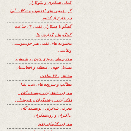
کمک، همکاری و نکوکاران
گرد همایی های افغانها و مشکلات آنها
د ر خارج از کشور
گفتگو با همکاران قلمی ۲۴ ساعت
گفتگو ها و گزارش ها
مجموعه های قلمی هنر خوشنویسی
ونقاشی
محرم ماه پیروزی خون بر شمشیر
مسایل جهان ، منطقه و افغانستان
مشاعره ۲۴ ساعت
مطالب و سروده های شب یلدا
معرفی شاعران ، نویسنده گان ،
داکتران ، روشنفگران و هنرمندان.
معرفی شاعران ، نویسنده گان
،داکتران و روشنفکران
معرفی کتابهای جدید