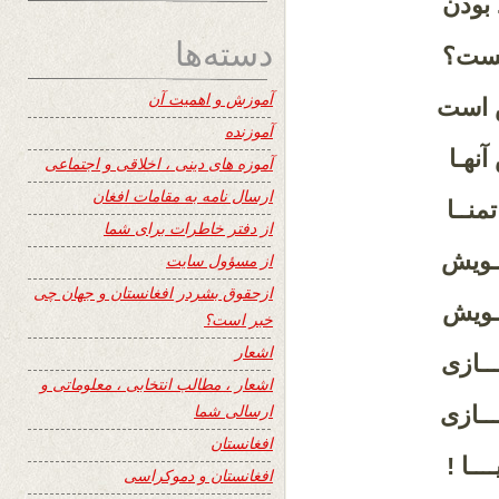
د بودن
دسته‌ها
 بست؟
آموزش و اهمیت آن
ش است
آموزنده
نهـا
آموزه های دینی ، اخلاقی و اجتماعی
ارسال نامه به مقامات افغان
تمنــا
از دفتر خاطرات برای شما
ــویش
از مسؤول سایت
ازحقوق بشردر افغانستان و جهان چی
ــویش
خبر است؟
اشعار
ـــازی
اشعار ، مطالب انتخابی ، معلوماتی و
ارسالی شما
ــازی
افغانستان
ــا !
افغانستان و دموکراسی