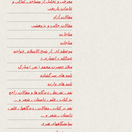
معرفی و تجلیل از مساجد ، اماکن و
عابدات تاریخی
مقالات آزاد
مقالات جالب و پژوهشی
مناجا ت
مناجات
موعظه ای از شیخ الاسلام خواجه
عبدالله « انصاری »
میلاد حضرت محمد ( ص ) مبارک
نامه های سرگشاده
نامه های وارده
نفد ، تقریظ ، دیدگاه ها و مقالات راجع
به کتاب ، فلم ، داستان ، شعر و …
نفد بر کتاب ، مقالات ، دیدگاهها ، فلم ،
داستان ، شعر و …
نمایشگاههای هنری
نیمه شعبان