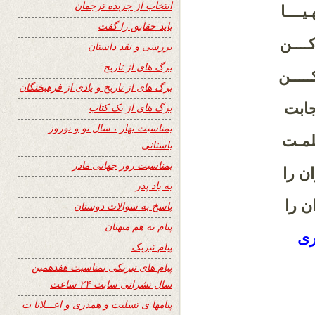
انتخاب از جریده ترجمان
ــــا
باید حقایق را گفت
ــــن
بررسی و نقد داستان
برگ های از تاریخ
ـــــن
برگ های از تاریخ و یادی از فرهیختگان
جابت
برگ های از یک کتاب
بمناسبت بهار ، سال نو و نوروز
لمـت
باستانی
بمناسبت روز جهانی مادر
ان را
به یاد پدر
ن را
پاسخ به سوالات دوستان
پیام به هم میهنان
ری
پیام تبریک
پیام های تبریکی بمناسبت هفدهمین
سال نشراتی سایت ۲۴ ساعت
پیامها ی تسلیت و همدری و اعـــلانا ت