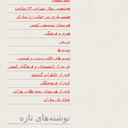
هجدهمین سال نشراتی ۲۴ ساعت
هشتم مارچ روز جهانی زن مبارک
هنرمندان موسیقی کشور
هنری و فرهنگی
ورزش
ویدیو ها
ویدیو های جالب دیدنی و شنیدنی
یاد بود از دانشمندان و فرهنگیان کشور
یادی از خاطرات گذشته
یادی از فرهیختگان
یادی از هنرمندان پنجه طلایی هرات
یلدای تان مبارک
نوشته‌های تازه