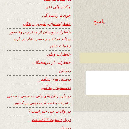
چکیده های قلم
حوادث راننده گی
پاسخ
خاطرات تلخ و شیرین زندگی
خاطرات دوستان از محترم پروفیسور
پوهاند استاد میرحسین شاه در باره
زحمات شان
خاطرات وطن
خاطراتی از فرهیختگان
داستان
داستان های پندآمیز
داستنتنهای پند آمیز
در باره زبان های ملی ، رسمی ، محلی
، تفرقه و تعصبات مذهبی در کشور
در ولایات چی خبر است ؟
درباره سایت ۲۴ ساعت
درد دل