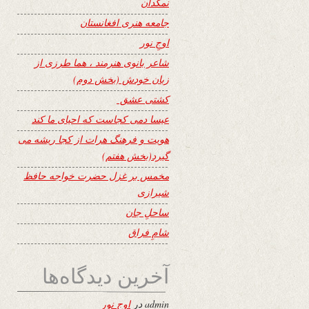
نمکدان
جامعه هنری افغانستان
اوجِ نور
شاعر بانوی هنرمند ، هما طرزی از
زبان خودش (بخش دوم)
کشتی عشق
عیسا دمی کجاست که احیای ما کند
هویت و فرهنگ هرات از کجا ریشه می
گیرد(بخش هفتم)
مخمس بر غزل حضرت خواجه حافظ
شیرازی
ساحلِ جان
شامِ فراق
آخرین دیدگاه‌ها
admin
در
اوجِ نور