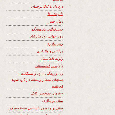
درد دل با کاکا ترجمان
دلنوشته ها
رمان طنز
روز جهانی پدر مبارک
روز جهانی زن مبارکباد
زبان مادری
زراعتی و مالداری
زلزله افغانستان
زلزله در افغانستان
زن و زندگی – زن و مشکلات –
همچنان اشعار و مقاله در باره شهید
فرخنده
سازمان مدافعین کابل
سال نو میلادی
سال نو و نوروز باستانی بشما مبارک