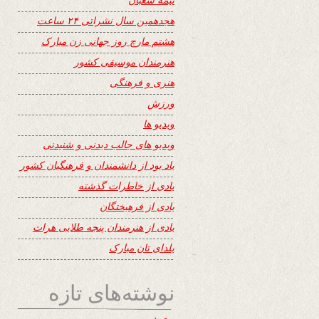
هجدهمین سال نشراتی ۲۴ ساعت
هشتم مارچ روز جهانی زن مبارک
هنرمندان موسیقی کشور
هنری و فرهنگی
ورزش
ویدیو ها
ویدیو های جالب دیدنی و شنیدنی
یاد بود از دانشمندان و فرهنگیان کشور
یادی از خاطرات گذشته
یادی از فرهیختگان
یادی از هنرمندان پنجه طلایی هرات
یلدای تان مبارک
نوشته‌های تازه