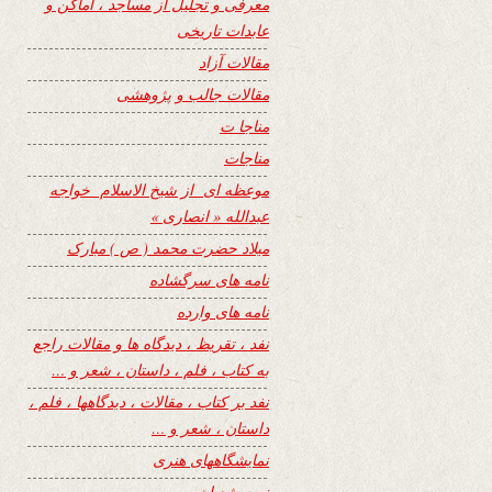
معرفی و تجلیل از مساجد ، اماکن و
عابدات تاریخی
مقالات آزاد
مقالات جالب و پژوهشی
مناجا ت
مناجات
موعظه ای از شیخ الاسلام خواجه
عبدالله « انصاری »
میلاد حضرت محمد ( ص ) مبارک
نامه های سرگشاده
نامه های وارده
نفد ، تقریظ ، دیدگاه ها و مقالات راجع
به کتاب ، فلم ، داستان ، شعر و …
نفد بر کتاب ، مقالات ، دیدگاهها ، فلم ،
داستان ، شعر و …
نمایشگاههای هنری
نیمه شعبان