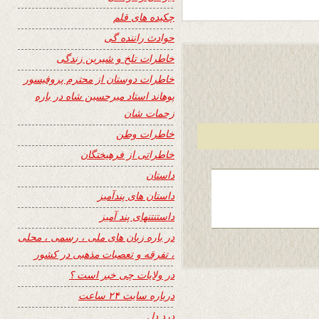
چکیده های قلم
حوادث راننده گی
خاطرات تلخ و شیرین زندگی
خاطرات دوستان از محترم پروفیسور
پوهاند استاد میرحسین شاه در باره
زحمات شان
خاطرات وطن
خاطراتی از فرهیختگان
داستان
داستان های پندآمیز
داستنتنهای پند آمیز
در باره زبان های ملی ، رسمی ، محلی
، تفرقه و تعصبات مذهبی در کشور
در ولایات چی خبر است ؟
درباره سایت ۲۴ ساعت
درد دل