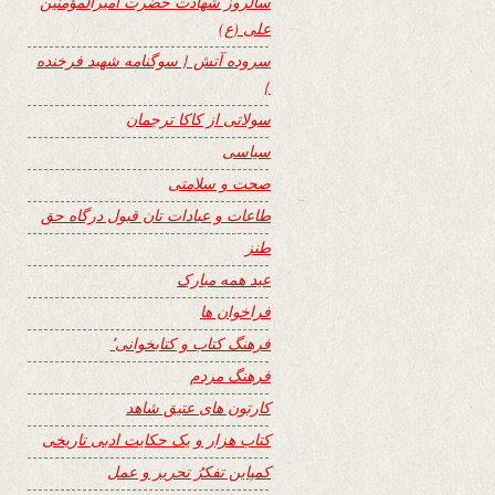
سالروز شهادت حضرت امیرالمؤمنین
علی (ع)
سروده آتش { سوگنامه شهید فرخنده
}
سولاتی از کاکا ترجمان
سیاسی
صحت و سلامتی
طاعات و عبادات تان قبول درگاه حق
طنز
عید همه مبارک
فراخوان ها
فرهنگ کتاب و کتابخوانی٬
فرهنگ مردم
کارتون های عتیق شاهد
کتاب هزار و یک حکایت ادبی تاریخی
کمپاین تفکرُ تحریر و عمل