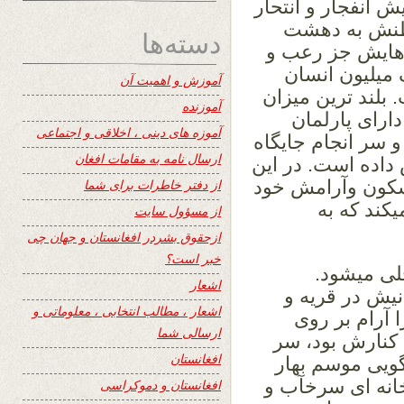
ش انفجار و انتحار
وطنش به دهشت
دسته‌ها
 هایش جز رعب و
میلیون انسان
آموزش و اهمیت آن
 بلند ترین میزان
آموزنده
ارای پارلمان
آموزه های دینی ، اخلاقی و اجتماعی
 سر انجام جایگاه
ارسال نامه به مقامات افغان
داده است. در این
کون وآرامش خود
از دفتر خاطرات برای شما
یکند که به
از مسؤول سایت
ازحقوق بشردر افغانستان و جهان چی
خبر است؟
لی میشود.
اشعار
نیش در قریه و
اشعار ، مطالب انتخابی ، معلوماتی و
 آرام بر روی
ارسالی شما
ه کنارش بود، سر
افغانستان
گویی موسم بهار
خانه ای سرخآب و
افغانستان و دموکراسی