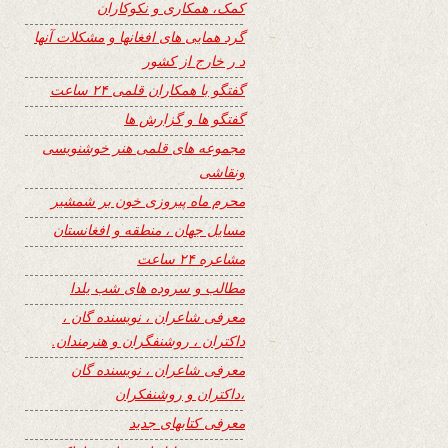
کمک، همکاری و نکوکاران
گرد همایی های افغانها و مشکلات آنها
د ر خارج از کشور
گفتگو با همکاران قلمی ۲۴ ساعت
گفتگو ها و گزارش ها
مجموعه های قلمی هنر خوشنویسی
ونقاشی
محرم ماه پیروزی خون بر شمشیر
مسایل جهان ، منطقه و افغانستان
مشاعره ۲۴ ساعت
مطالب و سروده های شب یلدا
معرفی شاعران ، نویسنده گان ،
داکتران ، روشنفگران و هنرمندان.
معرفی شاعران ، نویسنده گان
،داکتران و روشنفکران
معرفی کتابهای جدید