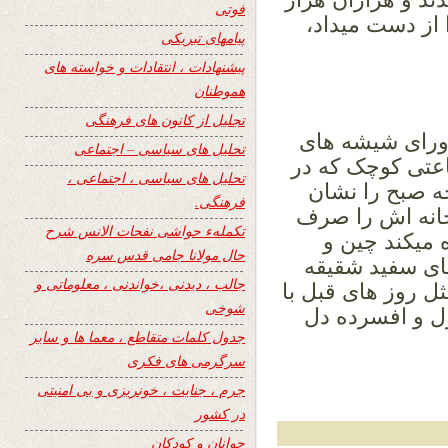
فوتی
از دست میداد،
پیامهای تبریکی
پیشنهادات ، انتقادات و خواسته های
هموطنان
تجلیل از کانون های فرهنگی
 ورای شیشه های
تحلیل های سیاسی – اجتماعی
اعتی کوچک که در
تحلیل های سیاسی ، اجتماعی ،
ه صبح را نشان
فرهنگی.
حانه اش را صرف
تکملهء حواشی نفحات الانس شرح
ه میکند چین و
حال مولانا جامی قدس سره
ای سفید شقیقه
جالب ، دیدنی ،خواندنی ، معلوماتی و
ثل روز های قبل با
شوخی
ول و افسرده دل
جدول کلمات متقاطع ، معما ها و سایر
سرگرمی های فکری
جرم ، جنایت ، خونریزی و بی امنیتی
در کشور
جوانان و کودکان