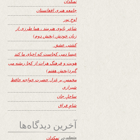
نمکدان
جامعه هنری افغانستان
اوجِ نور
شاعر بانوی هنرمند ، هما طرزی از
زبان خودش (بخش دوم)
کشتی عشق
عیسا دمی کجاست که احیای ما کند
هویت و فرهنگ هرات از کجا ریشه می
گیرد(بخش هفتم)
مخمس بر غزل حضرت خواجه حافظ
شیرازی
ساحلِ جان
شامِ فراق
آخرین دیدگاه‌ها
admin
در
نمکدان