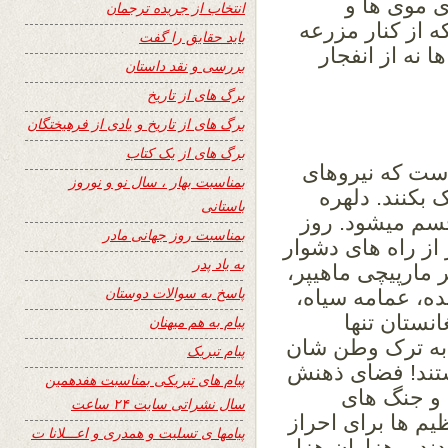
ی موی ها و
انتخاب از جریده ترجمان
ه از کنار مزرعه
باید حقایق را گفت
 نه از انفجار
بررسی و نقد داستان
برگ های از تاریخ
برگ های از تاریخ و یادی از فرهیختگان
برگ های از یک کتاب
ار است که نیروهای
بمناسبت بهار ، سال نو و نوروز
 بکنند. دلهره
باستانی
سم میشود. روز
بمناسبت روز جهانی مادر
از راه های دشوار
به یاد پدر
مارپیچی ماهیپر،
پاسخ به سوالات دوستان
ه، عمامه سیاه،
نستان تنها
پیام به هم میهنان
 به ترک وطن شان
پیام تبریک
شتند! فضای ذهنش
پیام های تبریکی بمناسبت هفدهمین
 و جنگ های
سال نشراتی سایت ۲۴ ساعت
یم ها برای احراز
پیامها ی تسلیت و همدری و اعـــلانا ت
ند و هزاران هزار