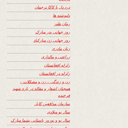
درد دل با کاکا ترجمان
دلنوشته ها
رمان طنز
روز جهانی پدر مبارک
روز جهانی زن مبارکباد
زبان مادری
زراعتی و مالداری
زلزله افغانستان
زلزله در افغانستان
زن و زندگی – زن و مشکلات –
همچنان اشعار و مقاله در باره شهید
فرخنده
سازمان مدافعین کابل
سال نو میلادی
سال نو و نوروز باستانی بشما مبارک