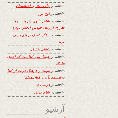
admin
در
جامعه هنری افغانستان
admin
در
اوجِ نور
admin
در
شاعر بانوی هنرمند ، هما
طرزی از زبان خودش (بخش دوم)
admin
در
” اگر کودک درونم حرف
بزند “
admin
در
کشتی عشق
admin
در
عیسا دمی کجاست که احیای
ما کند
admin
در
هویت و فرهنگ هرات از کجا
ریشه می گیرد(بخش هفتم)
admin
در
دوبیتی ها
admin
در
شامِ فراق
آرشیو