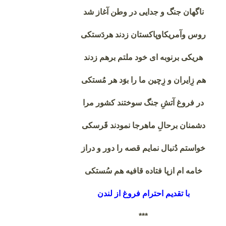
ناگهان جنگ و جدایی در وطن آغاز شد
روس وآمریکاوپاکستان زدند هردَستکی
هریکی برنوبه ای خود ملتم برهم زدند
هم زِایران و زِچین ما را بوَد هر مُستکی
در فروغ آتشِ جنگ سوختند کشور مرا
دشمنان برحالِ ماهرجا نمودند قَرسکی
خواستم دُنبال نمایم قصه را دور و دراز
خامه ام ازپا فتاده قافیه هم سُستکی
با تقدیم احترام فروغ از لندن
***