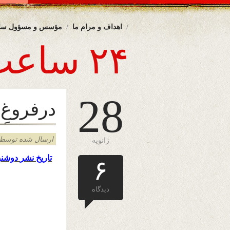
اهداف و مرام ما
مؤسس و مسؤول سا
۲۴ ساعت
28
درفروغِ
ارسال شده توسط admin د
ژانویه
تاریخ نشر
دوشنب
۶
دیدگاه