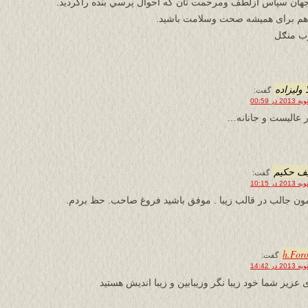
هان سپاس ازلطف ومرحمت تان که احوال پرسي بنده راکردید.
م برای همیشه صحت وسلامت باشید.
ب منګل
 ولیزاده
گفت:
 عالیست و جانانه…
ف حكيم
گفت:
ن جالب در قالب زيبا . موفق باشيد فروغ صاحب. حظ بردم.
h.For
گفت:
 عزیز شما خود زیبا نگر وزیبابین و زیبا اندیش هستید