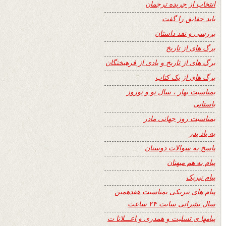
انتخاب از جریده ترجمان
باید حقایق را گفت
بررسی و نقد داستان
برگ های از تاریخ
برگ های از تاریخ و یادی از فرهیختگان
برگ های از یک کتاب
بمناسبت بهار ، سال نو و نوروز
باستانی
بمناسبت روز جهانی مادر
به یاد پدر
پاسخ به سوالات دوستان
پیام به هم میهنان
پیام تبریک
پیام های تبریکی بمناسبت هفدهمین
سال نشراتی سایت ۲۴ ساعت
پیامها ی تسلیت و همدری و اعـــلانا ت