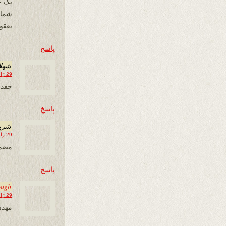
یک ج
شماه
یعقو
پاسخ
شهلا
29 ژانویه 2013 در 00:59
چقدر
پاسخ
شري
29 ژانویه 2013 در 10:15
مضمو
پاسخ
ough
29 ژانویه 2013 در 14:42
مهدی