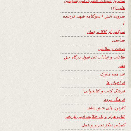
سالروز شهادت حضرت امیرالمؤمنین
علی (ع)
سروده آتش { سوگنامه شهید فرخنده
}
سولاتی از کاکا ترجمان
سیاسی
صحت و سلامتی
طاعات و عبادات تان قبول درگاه حق
طنز
عید همه مبارک
فراخوان ها
فرهنگ کتاب و کتابخوانی٬
فرهنگ مردم
کارتون های عتیق شاهد
کتاب هزار و یک حکایت ادبی تاریخی
کمپاین تفکرُ تحریر و عمل