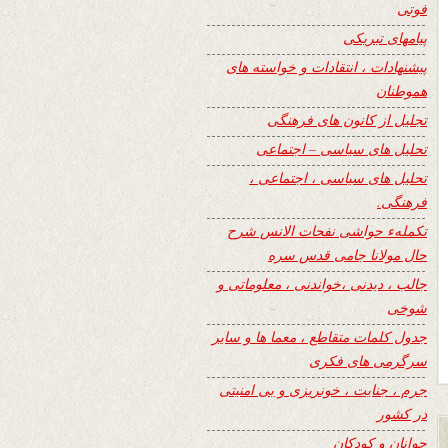
فوتی
پیامهای تبریکی
پیشنهادات ، انتقادات و خواسته های
هموطنان
تجلیل از کانون های فرهنگی
تحلیل های سیاسی – اجتماعی
تحلیل های سیاسی ، اجتماعی ،
فرهنگی.
تکملهء حواشی نفحات الانس شرح
حال مولانا جامی قدس سره
جالب ، دیدنی ،خواندنی ، معلوماتی و
شوخی
جدول کلمات متقاطع ، معما ها و سایر
سرگرمی های فکری
جرم ، جنایت ، خونریزی و بی امنیتی
در کشور
جوانان و کودکان