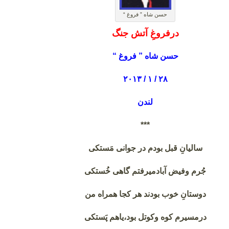
حسن شاه ” فروغ “
درفروغِ آتش جنگ
حسن شاه ” فروغ “
۲۸ / ۱ / ۲۰۱۳
لندن
***
سالیانِ قبل بودم در جوانی مَستکی
جُرم وفیض آبادمیرفتم گاهی خُستکی
دوستانِ خوب بودند هر کجا همراه من
درمسیرم کوه وکوتل بود،یاهم پَستکی