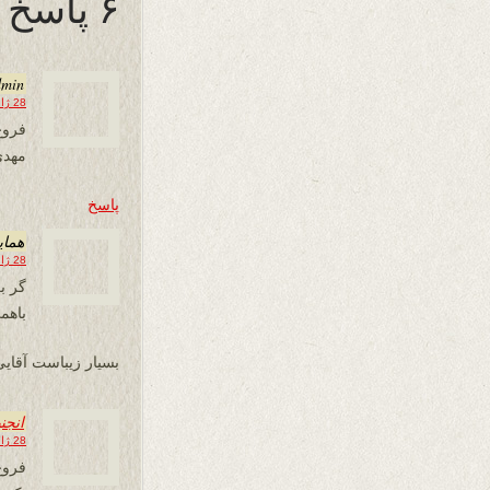
۶ پاسخ به “درفروغِ آتش جنگ”
dmin
28 ژانویه 2013 در 18:39
فروغ
مهدی
پاسخ
همای
28 ژانویه 2013 در 20:50
گر ب
باهم
بسیار زیباست آقایی
انجن
28 ژانویه 2013 در 21:50
فروغ صاح