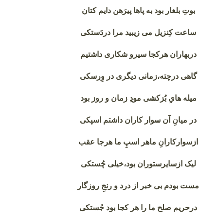
بوتِ بلغار بود به پاها پیرَهن دایم کتان
ساعت کِنزیل می زیبید مرا دردَستکی
دربهاران هرکجا سیرو شکاری داشتیم
گاهی درچته،زمانی دیگری در وِرسکی
میله هایِ بُزکشی مودِ زمان و روز بود
در میانِ آن سوار کاران داشتم اسپکی
ازسوارکارانِ ماهر اسپِ ما هرجا عقب
لیک ازسایرستوران بود،خیلی چُستکی
مست بودم بی خبر از درد و رنجِ روزگار
درحریم صلح ما را هر کجا بود جُستکی