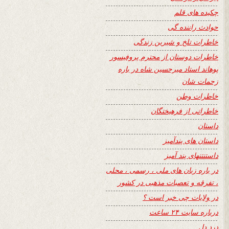
چکیده های قلم
حوادث راننده گی
خاطرات تلخ و شیرین زندگی
خاطرات دوستان از محترم پروفیسور
پوهاند استاد میرحسین شاه در باره
زحمات شان
خاطرات وطن
خاطراتی از فرهیختگان
داستان
داستان های پندآمیز
داستنتنهای پند آمیز
در باره زبان های ملی ، رسمی ، محلی
، تفرقه و تعصبات مذهبی در کشور
در ولایات چی خبر است ؟
درباره سایت ۲۴ ساعت
درد دل