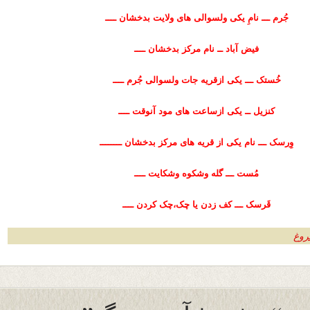
جُرم ـــ نامِ یکی ولسوالی های ولایت بدخشان ــــ
فیض آباد ــ نام مرکز بدخشان ــــ
خُستک ـــ یکی ازقریه جات ولسوالی جُرم ــــ
کنزیل ــ یکی ازساعت های مود آنوقت ــــ
وِرسک ـــ نام یکی از قریه های مرکز بدخشان ــــــــ
مُست ـــ گله وشکوه وشکایت ــــ
قَرسک ـــ کف زدن یا چک،چک کردن ــــ
روغ