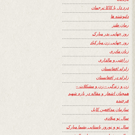
درد دل با کاکا ترجمان
دلنوشته ها
رمان طنز
روز جهانی پدر مبارک
روز جهانی زن مبارکباد
زبان مادری
زراعتی و مالداری
زلزله افغانستان
زلزله در افغانستان
زن و زندگی – زن و مشکلات –
همچنان اشعار و مقاله در باره شهید
فرخنده
سازمان مدافعین کابل
سال نو میلادی
سال نو و نوروز باستانی بشما مبارک