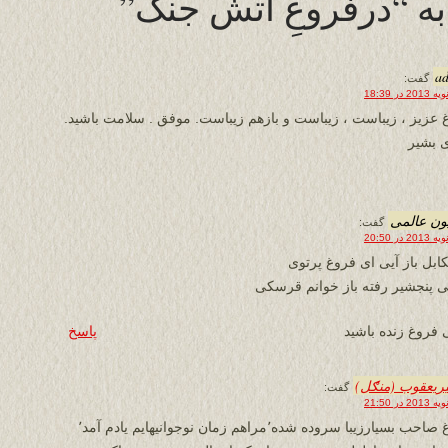
a
گفت:
 عزیز ، زیباست ، زیباست و بازهم زیباست. موفق . سلامت باشید.
 بشیر
ون عالمی
گفت:
کابل باز آیی ای فروغ پرتوی
ی پنجشیر رفته باز خوانم قرسکی
 فروغ زنده باشید
پاسخ
یریعقوب (منګل)
گفت:
ب بسیارزیبا سروده شده٬مراهم زمان نوجوانیهایم یادم آمد٬