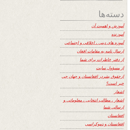
دسته‌ها
آموزش و اهمیت آن
آموزنده
آموزه های دینی ، اخلاقی و اجتماعی
ارسال نامه به مقامات افغان
از دفتر خاطرات برای شما
از مسؤول سایت
ازحقوق بشردر افغانستان و جهان چی
خبر است؟
اشعار
اشعار ، مطالب انتخابی ، معلوماتی و
ارسالی شما
افغانستان
افغانستان و دموکراسی