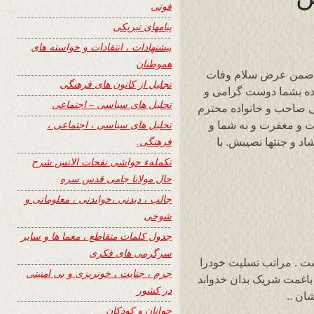
فوتی
پیامهای تبریکی
پیشنهادات ، انتقادات و خواسته های
هموطنان
، ضمن عرض سلام وفات
تجلیل از کانون های فرهنگی
واده بشما دوست گرامی و
تحلیل های سیاسی – اجتماعی
ی صاحب و خانواده محترم
تحلیل های سیاسی ، اجتماعی ،
و مغفرت و به شما و
فرهنگی.
د و جنتها نصیبش. با
تکملهء حواشی نفحات الانس شرح
حال مولانا جامی قدس سره
جالب ، دیدنی ،خواندنی ، معلوماتی و
شوخی
جدول کلمات متقاطع ، معما ها و سایر
سرگرمی های فکری
است . مراتب تسلیت خودرا
جرم ، جنایت ، خونریزی و بی امنیتی
باغمت شریک بدان خدواند
در کشور
ان ..
جوانان و کودکان