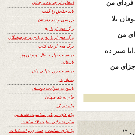
فردای من
انتخاب از جریده ترجمان
باید حقایق را گفت
فان بلا
بررسی و نقد داستان
برگ های از تاریخ
های من
برگ های از تاریخ و یادی از فرهیختگان
برگ های از یک کتاب
یا صبر ده
بمناسبت بهار ، سال نو و نوروز
باستانی
جزای من
بمناسبت روز جهانی مادر
به یاد پدر
پاسخ به سوالات دوستان
پیام به هم میهنان
پیام تبریک
پیام های تبریکی بمناسبت هفدهمین
سال نشراتی سایت ۲۴ ساعت
پیامها ی تسلیت و همدری و اعـــلانا ت