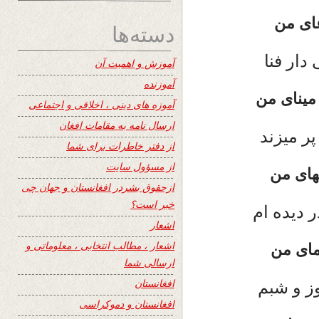
غای من
دسته‌ها
دار فنا
آموزش و اهمیت آن
آموزنده
ینای من
آموزه های دینی ، اخلاقی و اجتماعی
ارسال نامه به مقامات افغان
ر میزند
از دفتر خاطرات برای شما
از مسؤول سایت
های من
ازحقوق بشردر افغانستان و جهان چی
خبر است؟
 دیده ام
اشعار
اشعار ، مطالب انتخابی ، معلوماتی و
یمای من
ارسالی شما
وز و شبم
افغانستان
افغانستان و دموکراسی