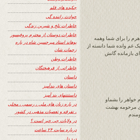
چکیده های قلم
حوادث راننده گی
خاطرات تلخ و شیرین زندگی
خاطرات دوستان از محترم پروفیسور
رم را برای شما وهمه
پوهاند استاد میرحسین شاه در باره
ک غم وانده شما دانسته از
زحمات شان
ی بازمانده گانش
خاطرات وطن
خاطراتی از فرهیختگان
داستان
داستان های پندآمیز
داستنتنهای پند آمیز
 خواهر را بشماو
در باره زبان های ملی ، رسمی ، محلی
ی مرحومه بهشت
، تفرقه و تعصبات مذهبی در کشور
مندم
در ولایات چی خبر است ؟
درباره سایت ۲۴ ساعت
درد دل