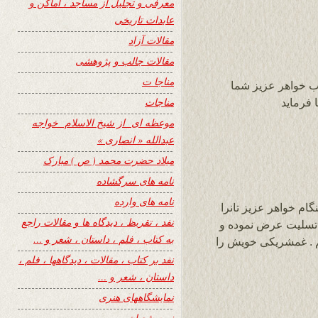
معرفی و تجلیل از مساجد ، اماکن و
عابدات تاریخی
مقالات آزاد
مقالات جالب و پژوهشی
مناجا ت
ب خواهر عزیز شما
مناجات
 فرماید
موعظه ای از شیخ الاسلام خواجه
عبدالله « انصاری »
میلاد حضرت محمد ( ص ) مبارک
نامه های سرگشاده
نامه های وارده
ام خواهر عزیز تانرا
نفد ، تقریظ ، دیدگاه ها و مقالات راجع
ز تسلیت عرض نموده و
به کتاب ، فلم ، داستان ، شعر و …
م . غمشریکی خویش را
نفد بر کتاب ، مقالات ، دیدگاهها ، فلم ،
داستان ، شعر و …
نمایشگاههای هنری
نیمه شعبان