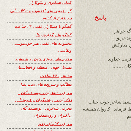
کمک، همکاری و نکوکاران
گرد همایی های افغانها و مشکلات آنها
پاسخ
د ر خارج از کشور
گفتگو با همکاران قلمی ۲۴ ساعت
گ خواهر
گفتگو ها و گزارش ها
ند غريق
مجموعه های قلمی هنر خوشنویسی
ن مباركش
ونقاشی
محرم ماه پیروزی خون بر شمشیر
ربت خداوند
دگان …….
مسایل جهان ، منطقه و افغانستان
مشاعره ۲۴ ساعت
مطالب و سروده های شب یلدا
معرفی شاعران ، نویسنده گان ،
داکتران ، روشنفگران و هنرمندان.
 بشما شاعر خوب جناب
معرفی شاعران ، نویسنده گان
ا فرماید . کاروان همیشه
،داکتران و روشنفکران
م
معرفی کتابهای جدید