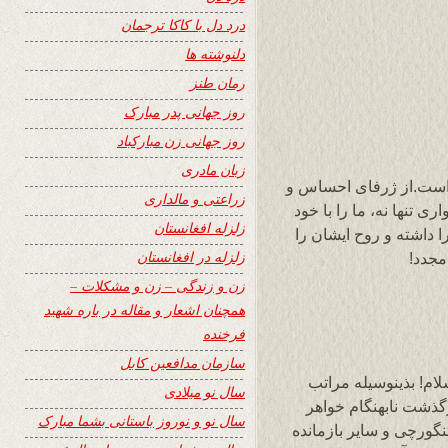
درد دل با کاکا ترجمان
دلنوشته ها
رمان طنز
روز جهانی پدر مبارک
روز جهانی زن مبارکباد
زبان مادری
م است.از ژرفای احساس و
زراعتی و مالداری
ی تنها نه، ما را با خود
زلزله افغانستان
 داشته و روح ایشان را
زلزله در افغانستان
مجدد!
زن و زندگی – زن و مشکلات –
همچنان اشعار و مقاله در باره شهید
فرخنده
سازمان مدافعین کابل
ام! بذینوسیله مراتب
سال نو میلادی
گذشت نابهنگام خواهر
سال نو و نوروز باستانی بشما مبارک
گورچی و سایر بازمانده