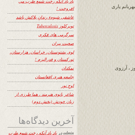
یاد باد آنکه رخت شمع طرب می
هربانم یاری
افروخت !
عاشقی شیوهء رندانِ بلاکش باشد
توبرکلوز Tuberculosis
سرگرمی های فکری
صحبت پیران
لوی پشتونستان، خراسان، هزارستان،
تورکستان و فدرالیزم !
ز ، آرزوی
نمکدان
جامعه هنری افغانستان
اوجِ نور
شاعر بانوی هنرمند ، هما طرزی از
زبان خودش (بخش دوم)
آخرین دیدگاه‌ها
admin
در
یاد باد آنکه رخت شمع طرب