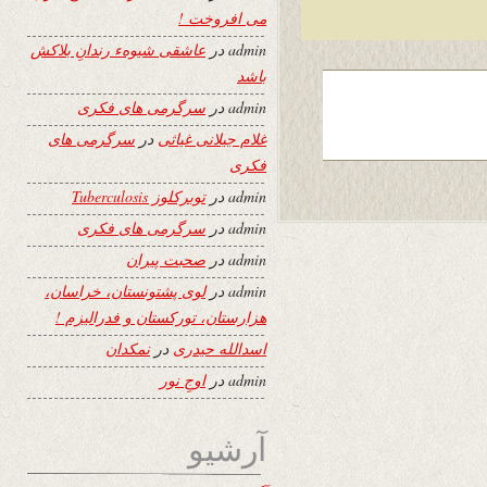
می افروخت !
admin
در
عاشقی شیوهء رندانِ بلاکش
باشد
admin
در
سرگرمی های فکری
غلام جیلانی غیاثی
در
سرگرمی های
فکری
admin
در
توبرکلوز Tuberculosis
admin
در
سرگرمی های فکری
admin
در
صحبت پیران
admin
در
لوی پشتونستان، خراسان،
هزارستان، تورکستان و فدرالیزم !
اسدالله حیدری
در
نمکدان
admin
در
اوجِ نور
آرشیو