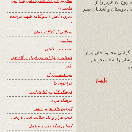
سالروز شهادت حضرت امیرالمؤمنین
وح آن عزیز را از
علی (ع)
می دوستان و آشنایان صبر
سروده آتش { سوگنامه شهید فرخنده
}
سولاتی از کاکا ترجمان
سیاسی
صحت و سلامتی
گرامى محمود جان إبراز
طاعات و عبادات تان قبول درگاه حق
رشان را شاد ميخواهم .
طنز
يم
عید همه مبارک
پاسخ
فراخوان ها
فرهنگ کتاب و کتابخوانی٬
فرهنگ مردم
کارتون های عتیق شاهد
کتاب هزار و یک حکایت ادبی تاریخی
کمپاین تفکرُ تحریر و عمل