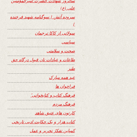
سالروز شهادت حضرت امیرالمؤمنین
علی (ع)
سروده آتش { سوگنامه شهید فرخنده
}
سولاتی از کاکا ترجمان
سیاسی
صحت و سلامتی
طاعات و عبادات تان قبول درگاه حق
طنز
عید همه مبارک
فراخوان ها
فرهنگ کتاب و کتابخوانی٬
فرهنگ مردم
کارتون های عتیق شاهد
کتاب هزار و یک حکایت ادبی تاریخی
کمپاین تفکرُ تحریر و عمل