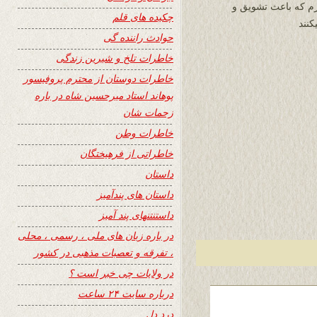
م که باعث تشویق و
چکیده های قلم
کنند
حوادث راننده گی
خاطرات تلخ و شیرین زندگی
خاطرات دوستان از محترم پروفیسور
پوهاند استاد میرحسین شاه در باره
زحمات شان
خاطرات وطن
خاطراتی از فرهیختگان
داستان
داستان های پندآمیز
داستنتنهای پند آمیز
در باره زبان های ملی ، رسمی ، محلی
، تفرقه و تعصبات مذهبی در کشور
در ولایات چی خبر است ؟
درباره سایت ۲۴ ساعت
درد دل