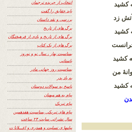
انتخاب از جریده ترجمان
ه کشید
باید حقایق را گفت
آتش زد
بررسی و نقد داستان
برگ های از تاریخ
ه کشید
برگ های از تاریخ و یادی از فرهیختگان
جرانست
برگ های از یک کتاب
بمناسبت بهار ، سال نو و نوروز
ه کشید
باستانی
بمناسبت روز جهانی مادر
نهٔ من
به یاد پدر
ه کشید
پاسخ به سوالات دوستان
پیام به هم میهنان
دن
پیام تبریک
پیام های تبریکی بمناسبت هفدهمین
سال نشراتی سایت ۲۴ ساعت
پیامها ی تسلیت و همدری و اعـــلانا ت