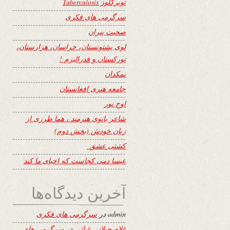
توبرکلوز Tuberculosis
سرگرمی های فکری
صحبت پیران
لوی پشتونستان، خراسان، هزارستان،
تورکستان و فدرالیزم !
نمکدان
جامعه هنری افغانستان
اوجِ نور
شاعر بانوی هنرمند ، هما طرزی از
زبان خودش (بخش دوم)
کشتی عشق
عیسا دمی کجاست که احیای ما کند
آخرین دیدگاه‌ها
admin
در
سرگرمی های فکری
غلام جیلانی غیاثی
در
سرگرمی های