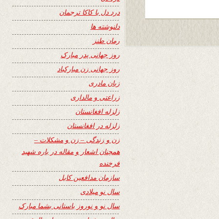
درد دل با کاکا ترجمان
دلنوشته ها
رمان طنز
روز جهانی پدر مبارک
روز جهانی زن مبارکباد
زبان مادری
زراعتی و مالداری
زلزله افغانستان
زلزله در افغانستان
زن و زندگی – زن و مشکلات –
همچنان اشعار و مقاله در باره شهید
فرخنده
سازمان مدافعین کابل
سال نو میلادی
سال نو و نوروز باستانی بشما مبارک