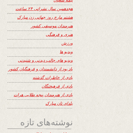
هجدهمین سال نشراتی ۲۴ ساعت
هشتم مارچ روز جهانی زن مبارک
هنرمندان موسیقی کشور
هنری و فرهنگی
ورزش
ویدیو ها
ویدیو های جالب دیدنی و شنیدنی
یاد بود از دانشمندان و فرهنگیان کشور
یادی از خاطرات گذشته
یادی از فرهیختگان
یادی از هنرمندان پنجه طلایی هرات
یلدای تان مبارک
نوشته‌های تازه