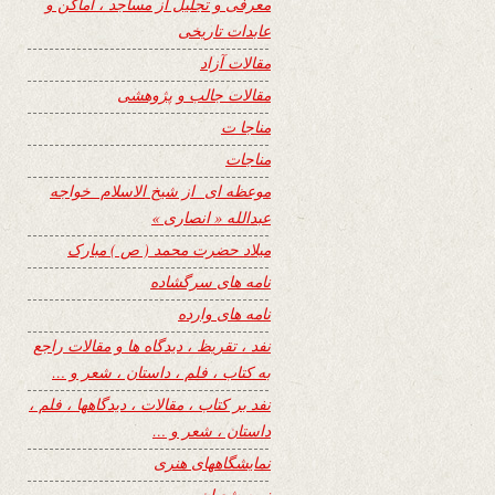
معرفی و تجلیل از مساجد ، اماکن و
عابدات تاریخی
مقالات آزاد
مقالات جالب و پژوهشی
مناجا ت
مناجات
موعظه ای از شیخ الاسلام خواجه
عبدالله « انصاری »
میلاد حضرت محمد ( ص ) مبارک
نامه های سرگشاده
نامه های وارده
نفد ، تقریظ ، دیدگاه ها و مقالات راجع
به کتاب ، فلم ، داستان ، شعر و …
نفد بر کتاب ، مقالات ، دیدگاهها ، فلم ،
داستان ، شعر و …
نمایشگاههای هنری
نیمه شعبان