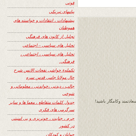
فوتی
پیامهای تبریکی
پیشنهادات ، انتقادات و خواسته های
هموطنان
تجلیل از کانون های فرهنگی
تحلیل های سیاسی – اجتماعی
تحلیل های سیاسی ، اجتماعی ،
فرهنگی.
تکملهء حواشی نفحات الانس شرح
حال مولانا جامی قدس سره
جالب ، دیدنی ،خواندنی ، معلوماتی و
شوخی
ادتمند وکامگار باشید!
جدول کلمات متقاطع ، معما ها و سایر
سرگرمی های فکری
جرم ، جنایت ، خونریزی و بی امنیتی
در کشور
جوانان و کودکان