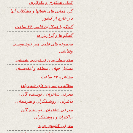
کمک، همکاری و نکوکاران
گرد همایی های افغانها و مشکلات آنها
د ر خارج از کشور
گفتگو با همکاران قلمی ۲۴ ساعت
گفتگو ها و گزارش ها
مجموعه های قلمی هنر خوشنویسی
ونقاشی
محرم ماه پیروزی خون بر شمشیر
مسایل جهان ، منطقه و افغانستان
مشاعره ۲۴ ساعت
مطالب و سروده های شب یلدا
معرفی شاعران ، نویسنده گان ،
داکتران ، روشنفگران و هنرمندان.
معرفی شاعران ، نویسنده گان
،داکتران و روشنفکران
معرفی کتابهای جدید