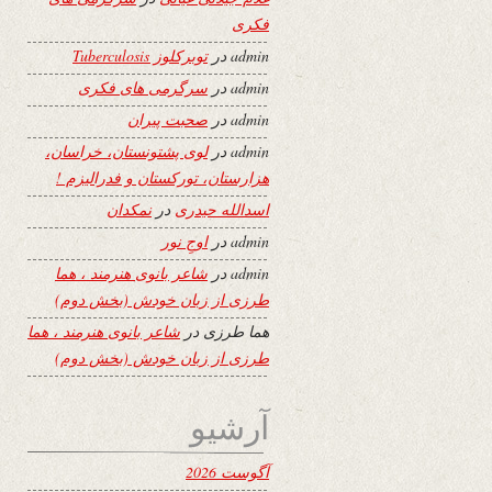
فکری
admin
در
توبرکلوز Tuberculosis
admin
در
سرگرمی های فکری
admin
در
صحبت پیران
admin
در
لوی پشتونستان، خراسان،
هزارستان، تورکستان و فدرالیزم !
اسدالله حیدری
در
نمکدان
admin
در
اوجِ نور
admin
در
شاعر بانوی هنرمند ، هما
طرزی از زبان خودش (بخش دوم)
هما طرزی
در
شاعر بانوی هنرمند ، هما
طرزی از زبان خودش (بخش دوم)
آرشیو
آگوست 2026